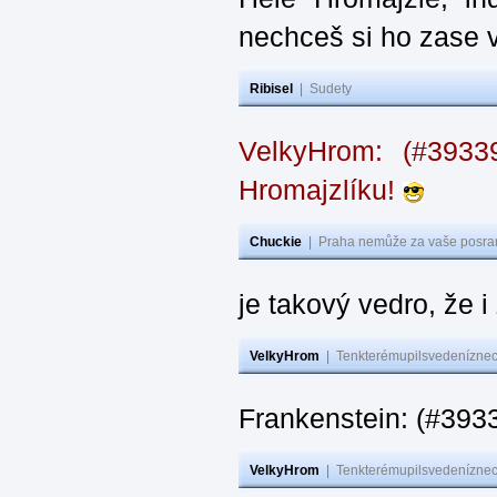
nechceš si ho zase 
Ribisel
|
Sudety
VelkyHrom: (#393
Hromajzlíku!
Chuckie
|
Praha nemůže za vaše posran
je takový vedro, že 
VelkyHrom
|
Tenkterémupilsvedeníznech
Frankenstein: (#393
VelkyHrom
|
Tenkterémupilsvedeníznech