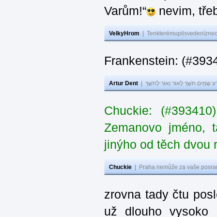
Varům!“
nevim, třeb
VelkyHrom
|
Tenkterémupilsvedeníznech
Frankenstein: (#393
Artur Dent
|
ע שָׂמִים חֹשֶׁךְ לְאוֹר וְאוֹר לְחֹשֶׁךְ
Chuckie: (#393410
Zemanovo jméno, ta
jinýho od těch dvou 
Chuckie
|
Praha nemůže za vaše posran
zrovna tady čtu pos
už dlouho vysoko 