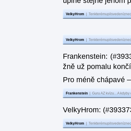
úplně stejně jenom 
VelkyHrom
|
Tenkterémupilsvedeníznech
VelkyHrom
|
Tenkterémupilsvedeníznech
Frankenstein: (#3933
žně už pomalu končí
Pro méně chápavé – 
Frankenstein
|
Guru AZ kvízu... A kdyby
VelkyHrom: (#393373
VelkyHrom
|
Tenkterémupilsvedeníznech