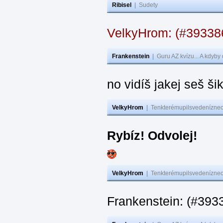
Ribisel
|
Sudety
VelkyHrom: (#3933
Frankenstein
|
Guru AZ kvízu... A kdyby
no vidíš jakej seš ši
VelkyHrom
|
Tenkterémupilsvedeníznech
Rybíz! Odvolej!
VelkyHrom
|
Tenkterémupilsvedeníznech
Frankenstein: (#