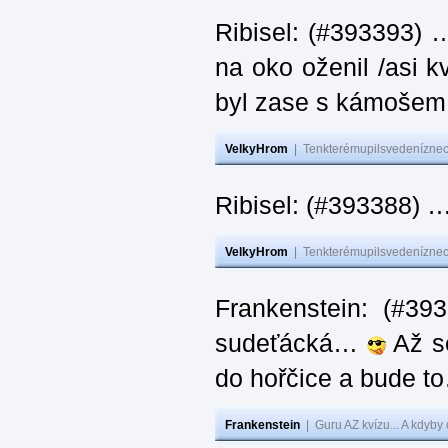
Ribisel: (#393393) 
na oko oženil /asi k
byl zase s kámoš
VelkyHrom
|
Tenkterémupilsvedeníznech
Ribisel: (#393388) 
VelkyHrom
|
Tenkterémupilsvedeníznech
Frankenstein: (#39
sudeťácká…
Až se
do hořčice a bude 
Frankenstein
|
Guru AZ kvízu... A kdyby