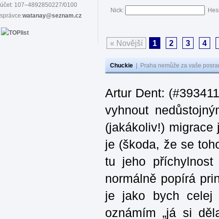
účet: 107–4892850227/0100
Nick:
Hes
správce:
watanay@seznam.cz
« Novější
1
2
3
4
Chuckie
|
Praha nemůže za vaše posran
Artur Dent: (#393411)
vyhnout nedůstojný
(jakákoliv!) migrace
je (škoda, že se toh
tu jeho příchylnos
normálně popírá princ
je jako bych celej 
oznámím „já si děla