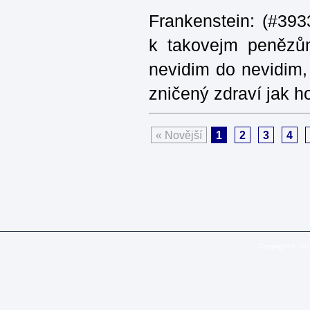
Frankenstein: (#393
k takovejm penězů
nevidim do nevidim,
zničený zdraví jak 
« Novější
1
2
3
4
Copyright © 20