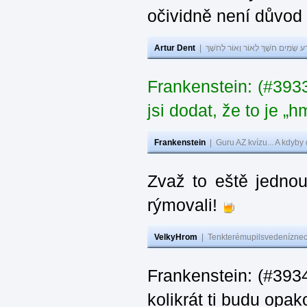
očividně není důvod
Artur Dent
|
ע שָׂמִים חֹשֶׁךְ לְאוֹר וְאוֹר לְחֹשֶׁךְ
Frankenstein: (#39
jsi dodat, že to je „
Frankenstein
|
Guru AZ kvízu... A kdyby
Zvaž to eště jedno
rýmovali!
VelkyHrom
|
Tenkterémupilsvedeníznech
Frankenstein: (#39
kolikrát ti budu opak