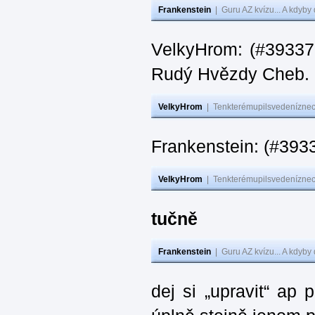
Frankenstein
|
Guru AZ kvízu... A kdyby
VelkyHrom: (#393376
Rudý Hvězdy Cheb.
VelkyHrom
|
Tenkterémupilsvedeníznech
Frankenstein: (#393
VelkyHrom
|
Tenkterémupilsvedeníznech
tučně
Frankenstein
|
Guru AZ kvízu... A kdyby
dej si „upravit“ ap