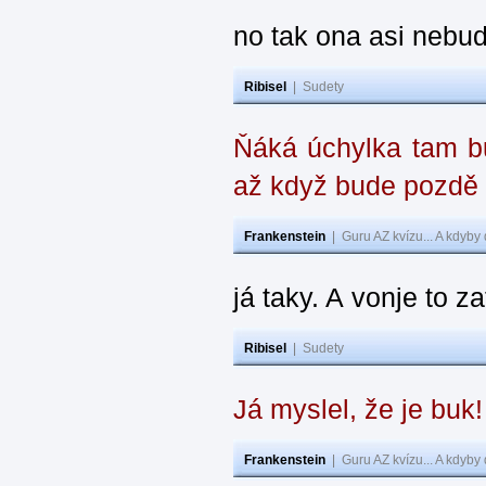
no tak ona asi nebud
Ribisel
|
Sudety
Ňáká úchylka tam bu
až když bude pozdě
Frankenstein
|
Guru AZ kvízu... A kdyby
já taky. A vonje to z
Ribisel
|
Sudety
Já myslel, že je buk
Frankenstein
|
Guru AZ kvízu... A kdyby