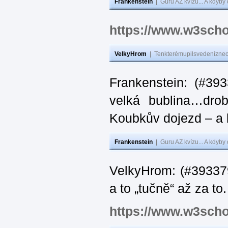
Frankenstein
|
Guru AZ kvízu... A kdyby
https://www.w3scho
VelkyHrom
|
Tenkterémupilsvedeníznech
Frankenstein: (#39
velká bublina…dro
Koubkův dojezd – a 
Frankenstein
|
Guru AZ kvízu... A kdyby
VelkyHrom: (#393379
a to „tučně“ až za to.
https://www.w3scho