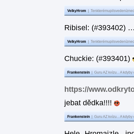
VelkyHrom
|
Tenkterémupilsvedeníznech
Ribisel: (#393402)
VelkyHrom
|
Tenkterémupilsvedeníznech
Chuckie: (#393401)
Frankenstein
|
Guru AZ kvízu... A kdyby
https://www.odkryt
jebat dědka!!!!
Frankenstein
|
Guru AZ kvízu... A kdyby
Hele Hromajzle, i