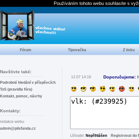
Používáním tohoto webu souhlasíte s vyž
Fórum
Tipovačka
Z tisku
Navštivte také:
Doporučujeme:
12.07 14:16
Podrobné hledání v příspěvcích
ToS (pravidla fóra)
Kontakt, pomoc, návrhy
Kontakty:
redakce webu:
admin@pilsfanda.cz
Uživatel:
Nepřihlášen
Registrovat do 