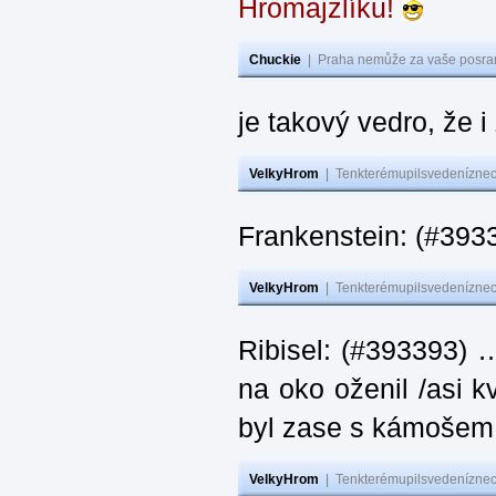
Hromajzlíku!
Chuckie
|
Praha nemůže za vaše posran
je takový vedro, že 
VelkyHrom
|
Tenkterémupilsvedeníznech
Frankenstein: (#393
VelkyHrom
|
Tenkterémupilsvedeníznech
Ribisel: (#393393) 
na oko oženil /asi k
byl zase s kámoš
VelkyHrom
|
Tenkterémupilsvedeníznech