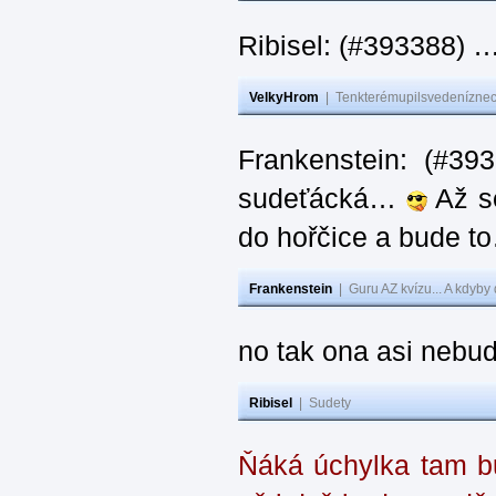
Ribisel: (#393388) 
VelkyHrom
|
Tenkterémupilsvedeníznech
Frankenstein: (#39
sudeťácká…
Až se
do hořčice a bude 
Frankenstein
|
Guru AZ kvízu... A kdyby
no tak ona asi nebud
Ribisel
|
Sudety
Ňáká úchylka tam bu