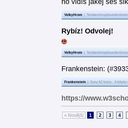
no vidíš jakej seš ši
VelkyHrom
|
Tenkterémupilsvedeníznech
Rybíz! Odvolej!
VelkyHrom
|
Tenkterémupilsvedeníznech
Frankenstein: (#
Frankenstein
|
Guru AZ kvízu... A kdyby
https://www.w3scho
« Novější
1
2
3
4