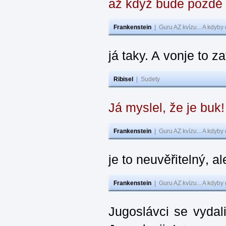
až když bude pozdě
Frankenstein
|
Guru AZ kvízu... A kdyby
já taky. A vonje to z
Ribisel
|
Sudety
Já myslel, že je buk
Frankenstein
|
Guru AZ kvízu... A kdyby
je to neuvěřitelný, al
Frankenstein
|
Guru AZ kvízu... A kdyby
Jugoslávci se vydal