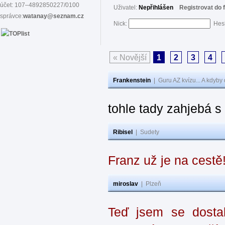
účet: 107–4892850227/0100
Uživatel:
Nepřihlášen
Registrovat do 
správce:
watanay@seznam.cz
Nick:
Hes
« Novější
1
2
3
4
Frankenstein
|
Guru AZ kvízu... A kdyby
tohle tady zahjebá 
Ribisel
|
Sudety
Franz už je na cestě
miroslav
|
Plzeň
Teď jsem se dostal