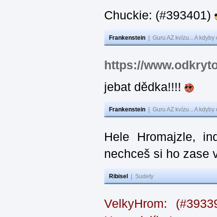
Chuckie: (#393401)
Frankenstein
|
Guru AZ kvízu... A kdyby
https://www.odkryt
jebat dědka!!!!
Frankenstein
|
Guru AZ kvízu... A kdyby
Hele Hromajzle, i
nechceš si ho zase 
Ribisel
|
Sudety
VelkyHrom: (#393