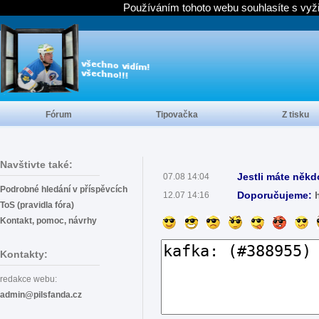
Používáním tohoto webu souhlasíte s vyž
Fórum
Tipovačka
Z tisku
Navštivte také:
Jestli máte někd
07.08 14:04
Podrobné hledání v příspěvcích
Doporučujeme:
12.07 14:16
ToS (pravidla fóra)
Kontakt, pomoc, návrhy
Kontakty:
redakce webu:
admin@pilsfanda.cz