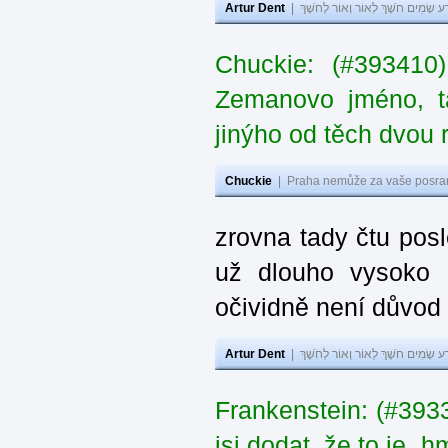
Artur Dent
|
ע שָׂמִים חֹשֶׁךְ לְאוֹר וְאוֹר לְחֹשֶׁךְ
Chuckie: (#393410
Zemanovo jméno, ta
jinýho od těch dvou 
Chuckie
|
Praha nemůže za vaše posran
zrovna tady čtu pos
už dlouho vysoko 
očividně není důvod
Artur Dent
|
ע שָׂמִים חֹשֶׁךְ לְאוֹר וְאוֹר לְחֹשֶׁךְ
Frankenstein: (#39
jsi dodat, že to je „