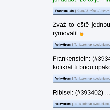
Frankenstein
|
Guru AZ kvízu... A kdyby
Zvaž to eště jedno
rýmovali!
VelkyHrom
|
Tenkterémupilsvedeníznech
Frankenstein: (#39
kolikrát ti budu opak
VelkyHrom
|
Tenkterémupilsvedeníznech
Ribisel: (#393402)
VelkyHrom
|
Tenkterémupilsvedeníznech