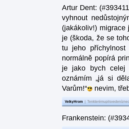
Artur Dent: (#393411)
vyhnout nedůstojný
(jakákoliv!) migrace
je (škoda, že se toh
tu jeho příchylnos
normálně popírá princ
je jako bych celej 
oznámím „já si děla
Varům!“
nevim, třeb
VelkyHrom
|
Tenkterémupilsvedeníznech
Frankenstein: (#393