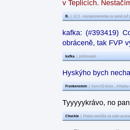
v Teplicích. Nestačí
B.
|
12:2 - nezapomeneme vy svině (už j
kafka: (#393419) C
obráceně, tak FVP vy
kafka
|
pilshovado
Hyskýho bych nechal
Frankenstein
|
Guru AZ kvízu... A kdyby
Tyyyyykrávo, no pane
Chuckie
|
Praha nemůže za vaše posran