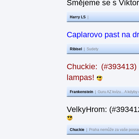
Smějeme se s Vikto
Harry LS
|
Caplarovo past na 
Ribisel
|
Sudety
Chuckie: (#393413)
lampas!
Frankenstein
|
Guru AZ kvízu... A kdyby
VelkyHrom: (#39341
Chuckie
|
Praha nemůže za vaše posran