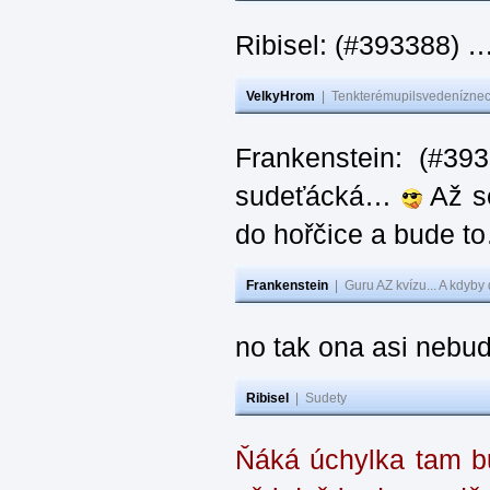
Ribisel: (#393388) 
VelkyHrom
|
Tenkterémupilsvedeníznech
Frankenstein: (#39
sudeťácká…
Až se
do hořčice a bude 
Frankenstein
|
Guru AZ kvízu... A kdyby
no tak ona asi nebud
Ribisel
|
Sudety
Ňáká úchylka tam bu