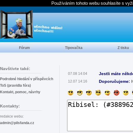
Používáním tohoto webu souhlasíte s vyž
Fórum
Tipovačka
Z tisku
Navštivte také:
Jestli máte někd
07.08 14:04
Podrobné hledání v příspěvcích
Doporučujeme:
12.07 14:16
ToS (pravidla fóra)
Kontakt, pomoc, návrhy
Kontakty:
redakce webu:
admin@pilsfanda.cz