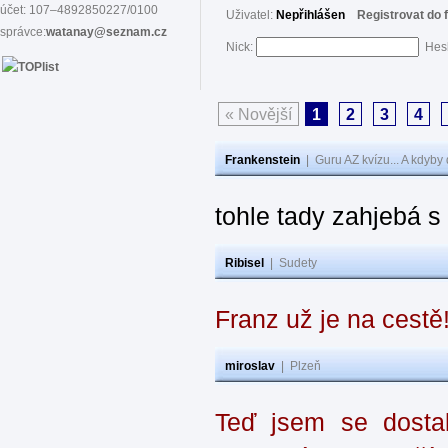
účet: 107–4892850227/0100
Uživatel:
Nepřihlášen
Registrovat do 
správce:
watanay@seznam.cz
Nick:
Hes
« Novější
1
2
3
4
Frankenstein
|
Guru AZ kvízu... A kdyby
tohle tady zahjebá 
Ribisel
|
Sudety
Franz už je na cestě
miroslav
|
Plzeň
Teď jsem se dostal