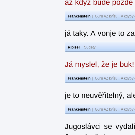
až když bude pozdě
Frankenstein
|
Guru AZ kvízu... A kdyby
já taky. A vonje to z
Ribisel
|
Sudety
Já myslel, že je buk
Frankenstein
|
Guru AZ kvízu... A kdyby
je to neuvěřitelný, al
Frankenstein
|
Guru AZ kvízu... A kdyby
Jugoslávci se vydal