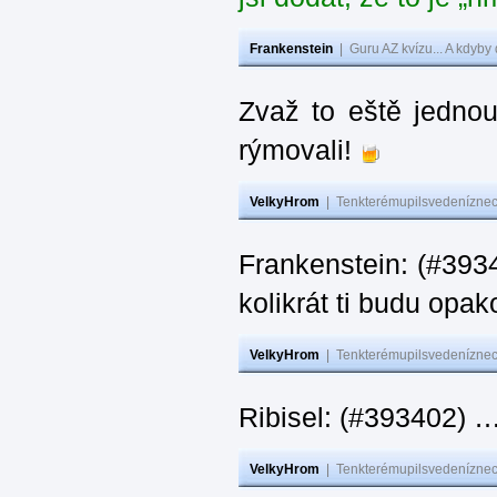
Frankenstein
|
Guru AZ kvízu... A kdyby
Zvaž to eště jedno
rýmovali!
VelkyHrom
|
Tenkterémupilsvedeníznech
Frankenstein: (#39
kolikrát ti budu opak
VelkyHrom
|
Tenkterémupilsvedeníznech
Ribisel: (#393402)
VelkyHrom
|
Tenkterémupilsvedeníznech