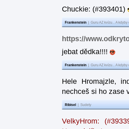
Chuckie: (#393401)
Frankenstein
|
Guru AZ kvízu... A kdyby
https://www.odkryt
jebat dědka!!!!
Frankenstein
|
Guru AZ kvízu... A kdyby
Hele Hromajzle, i
nechceš si ho zase 
Ribisel
|
Sudety
VelkyHrom: (#393