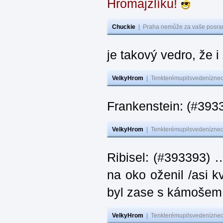
Hromajzlíku!
Chuckie
|
Praha nemůže za vaše posran
je takový vedro, že 
VelkyHrom
|
Tenkterémupilsvedeníznech
Frankenstein: (#393
VelkyHrom
|
Tenkterémupilsvedeníznech
Ribisel: (#393393) 
na oko oženil /asi k
byl zase s kámoš
VelkyHrom
|
Tenkterémupilsvedeníznech