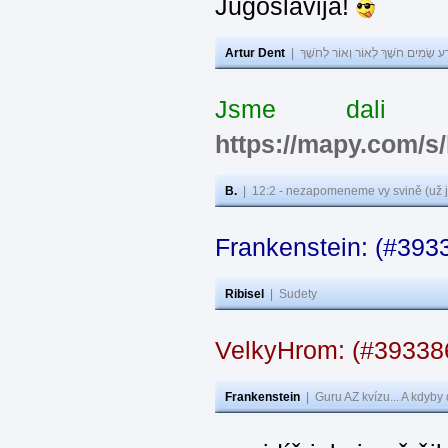
Jugoslavija!
Artur Dent
|
ע שָׂמִים חֹשֶׁךְ לְאוֹר וְאוֹר לְחֹשֶׁךְ
Jsme dali s
https://mapy.com/s
B.
|
12:2 - nezapomeneme vy svině (už j
Frankenstein: (#393
Ribisel
|
Sudety
VelkyHrom: (#3933
Frankenstein
|
Guru AZ kvízu... A kdyby