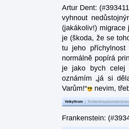
Artur Dent: (#393411)
vyhnout nedůstojný
(jakákoliv!) migrace
je (škoda, že se toh
tu jeho příchylnos
normálně popírá princ
je jako bych celej 
oznámím „já si děla
Varům!“
nevim, třeb
VelkyHrom
|
Tenkterémupilsvedeníznech
Frankenstein: (#393