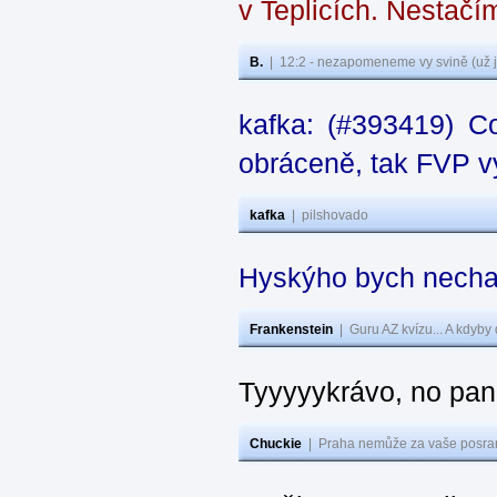
v Teplicích. Nestačí
B.
|
12:2 - nezapomeneme vy svině (už j
kafka: (#393419) C
obráceně, tak FVP vy
kafka
|
pilshovado
Hyskýho bych nechal
Frankenstein
|
Guru AZ kvízu... A kdyby
Tyyyyykrávo, no pane
Chuckie
|
Praha nemůže za vaše posran