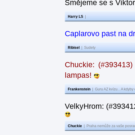
Smějeme se s Vikto
Harry LS
|
Caplarovo past na 
Ribisel
|
Sudety
Chuckie: (#393413)
lampas!
Frankenstein
|
Guru AZ kvízu... A kdyby
VelkyHrom: (#39341
Chuckie
|
Praha nemůže za vaše posran