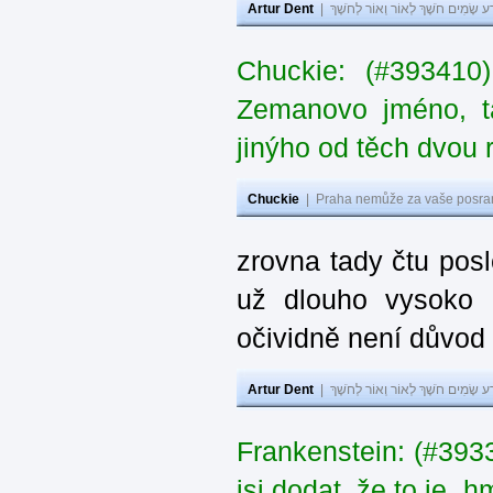
Artur Dent
|
ע שָׂמִים חֹשֶׁךְ לְאוֹר וְאוֹר לְחֹשֶׁךְ
Chuckie: (#393410
Zemanovo jméno, ta
jinýho od těch dvou 
Chuckie
|
Praha nemůže za vaše posran
zrovna tady čtu pos
už dlouho vysoko 
očividně není důvod
Artur Dent
|
ע שָׂמִים חֹשֶׁךְ לְאוֹר וְאוֹר לְחֹשֶׁךְ
Frankenstein: (#39
jsi dodat, že to je „