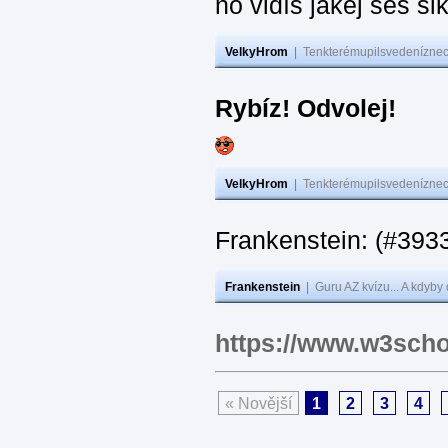
no vidíš jakej seš ši
VelkyHrom
|
Tenkterémupilsvedeníznech
Rybíz! Odvolej!
VelkyHrom
|
Tenkterémupilsvedeníznech
Frankenstein: (#
Frankenstein
|
Guru AZ kvízu... A kdyby
https://www.w3scho
« Novější
1
2
3
4