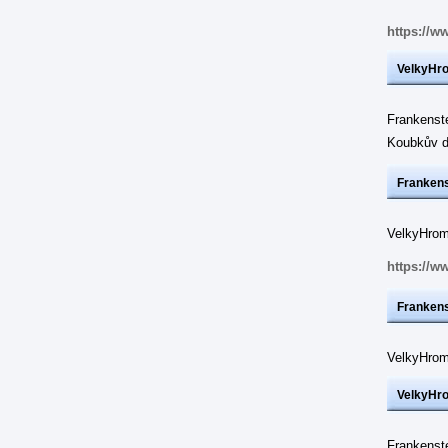
https://w
VelkyHr
Frankenst
Koubkův d
Frankens
VelkyHrom:
https://w
Frankens
VelkyHrom
VelkyHr
Frankenst