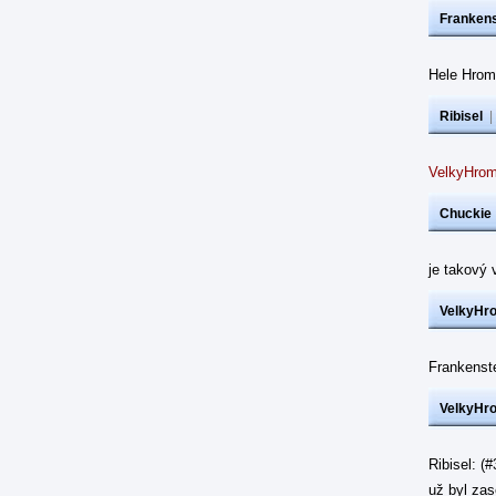
Frankens
Hele Hrom
Ribisel
VelkyHrom
Chuckie
je takový 
VelkyHr
Frankenst
VelkyHr
Ribisel: (
už byl z