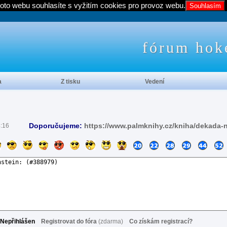
oto webu souhlasíte s vyžitím cookies pro provoz webu.
Souhlasím
fórum hok
a
Z tisku
Vedení
Doporučujeme:
https://www.palmknihy.cz/kniha/dekada-
4:16
Nepřihlášen
Registrovat do fóra
(zdarma)
Co získám registrací?