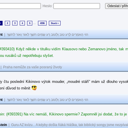
Heslo:
...
1
2
3
4
5
4336
Starší »
nt
|
הוֹי הָאֹמְרִים לָרַע טוֹב וְלַטּוֹב רָע שָׂמִים חֹשֶׁךְ לְאוֹר וְאוֹר לְחֹשֶׁךְ
#393410) Když někde v titulku vidím Klausovo nebo Zemanovo jméno, tak mě z
ou rusáků už nepotřebuju slyšet.
|
Praha nemůže za vaše posraný životy
dy čtu poslední Kikinovo výtok mouder, „moudré stáří“ mám už dlouho vysok
není důvod to měnit
nt
|
הוֹי הָאֹמְרִים לָרַע טוֹב וְלַטּוֹב רָע שָׂמִים חֹשֶׁךְ לְאוֹר וְאוֹר לְחֹשֶׁךְ
in: (#393391) Na víc nemáš, Kikinovo spermie? Zapomněl jsi dodat, že to je
tein
|
Guru AZ kvízu... A kdyby došla ňáká hláška, tak biblický songy jsme nezpíval