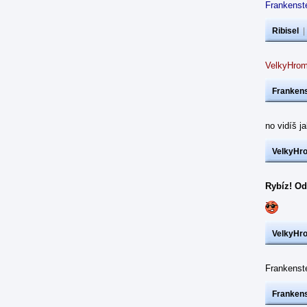
Frankenste
Ribisel
VelkyHrom
Frankens
no vidíš j
VelkyHr
Rybíz! Od
VelkyHr
Frankens
Frankens