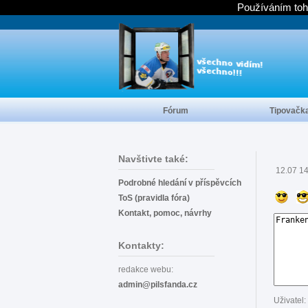
Používáním toh
Fórum
Tipovačk
Navštivte také:
12.07 1
Podrobné hledání v příspěvcích
ToS (pravidla fóra)
Kontakt, pomoc, návrhy
Kontakty:
redakce webu:
admin@pilsfanda.cz
Uživatel: