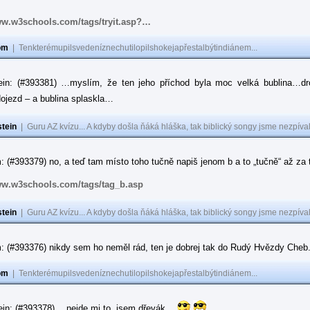
ww.w3schools.com/tags/tryit.asp?…
om
|
Tenkterémupilsvedeníznechutilopilshokejapřestalbýtindiánem...
ein: (#393381) …myslím, že ten jeho příchod byla moc velká bublina…dr
ojezd – a bublina splaskla…
tein
|
Guru AZ kvízu... A kdyby došla ňáká hláška, tak biblický songy jsme nezpíval
 (#393379) no, a teď tam místo toho tučně napiš jenom b a to „tučně“ až za to
ww.w3schools.com/tags/tag_b.asp
tein
|
Guru AZ kvízu... A kdyby došla ňáká hláška, tak biblický songy jsme nezpíval
: (#393376) nikdy sem ho neměl rád, ten je dobrej tak do Rudý Hvězdy Cheb
om
|
Tenkterémupilsvedeníznechutilopilshokejapřestalbýtindiánem...
ein: (#393378) …nejde mi to, jsem dřevák…