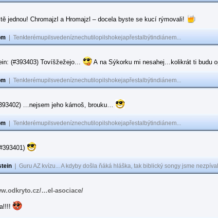
tě jednou! Chromajzl a Hromajzl – docela byste se kucí rýmovali!
om
|
Tenkterémupilsvedeníznechutilopilshokejapřestalbýtindiánem...
ein: (#393403) Tovíšžežejo…
A na Sýkorku mi nesahej…kolikrát ti budu op
om
|
Tenkterémupilsvedeníznechutilopilshokejapřestalbýtindiánem...
(#393402) …nejsem jeho kámoš, brouku…
om
|
Tenkterémupilsvedeníznechutilopilshokejapřestalbýtindiánem...
(#393401)
tein
|
Guru AZ kvízu... A kdyby došla ňáká hláška, tak biblický songy jsme nezpíval
ww.odkryto.cz/…el-asociace/
a!!!!