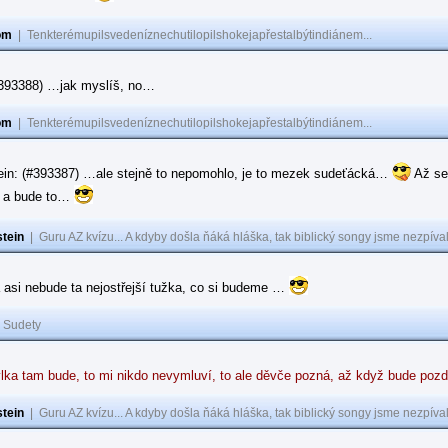
om
|
Tenkterémupilsvedeníznechutilopilshokejapřestalbýtindiánem...
(#393388) …jak myslíš, no…
om
|
Tenkterémupilsvedeníznechutilopilshokejapřestalbýtindiánem...
ein: (#393387) …ale stejně to nepomohlo, je to mezek sudeťácká…
Až se
e a bude to…
tein
|
Guru AZ kvízu... A kdyby došla ňáká hláška, tak biblický songy jsme nezpíval
 asi nebude ta nejostřejší tužka, co si budeme …
|
Sudety
lka tam bude, to mi nikdo nevymluví, to ale děvče pozná, až když bude poz
tein
|
Guru AZ kvízu... A kdyby došla ňáká hláška, tak biblický songy jsme nezpíval