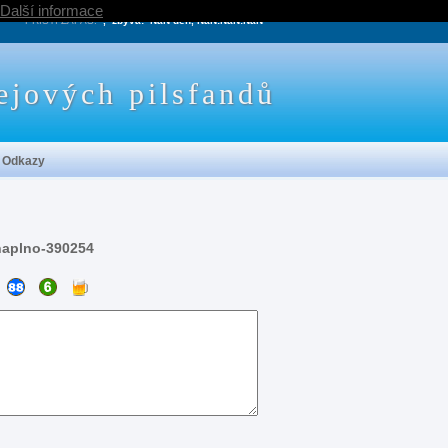
Další informace
PRÍŠTÍ ZÁPAS:
, zbývá:
NaN den, NaN:NaN:NaN
ejových pilsfandů
Odkazy
naplno-390254