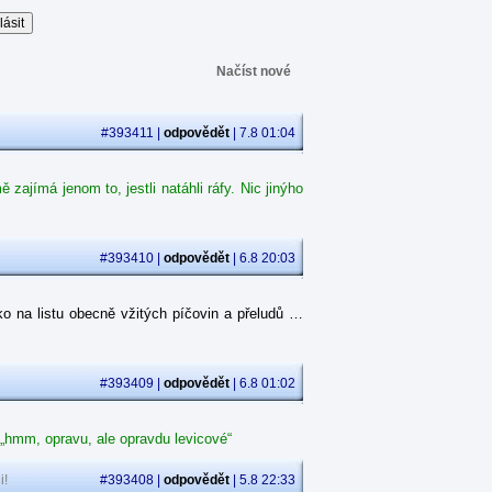
Načíst nové
#393411 |
odpovědět
| 7.8 01:04
ajímá jenom to, jestli natáhli ráfy. Nic jinýho
#393410 |
odpovědět
| 6.8 20:03
o na listu obecně vžitých píčovin a přeludů …
#393409 |
odpovědět
| 6.8 01:02
 „hmm, opravu, ale opravdu levicové“
i!
#393408 |
odpovědět
| 5.8 22:33