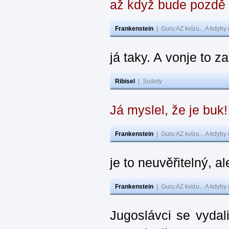
až když bude pozdě
Frankenstein
|
Guru AZ kvízu... A kdyby
já taky. A vonje to z
Ribisel
|
Sudety
Já myslel, že je buk
Frankenstein
|
Guru AZ kvízu... A kdyby
je to neuvěřitelný, al
Frankenstein
|
Guru AZ kvízu... A kdyby
Jugoslávci se vydal