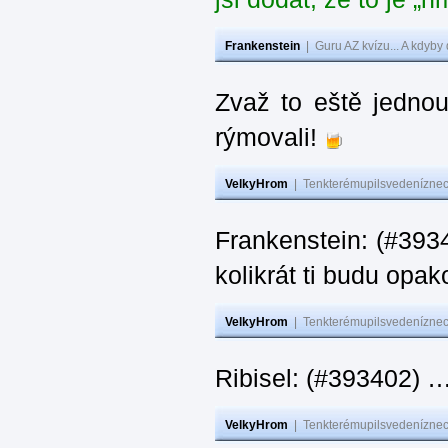
Frankenstein
|
Guru AZ kvízu... A kdyby
Zvaž to eště jedno
rýmovali!
VelkyHrom
|
Tenkterémupilsvedeníznech
Frankenstein: (#39
kolikrát ti budu opak
VelkyHrom
|
Tenkterémupilsvedeníznech
Ribisel: (#393402)
VelkyHrom
|
Tenkterémupilsvedeníznech