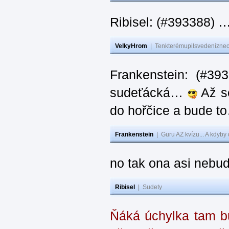
Ribisel: (#393388) 
VelkyHrom
|
Tenkterémupilsvedeníznech
Frankenstein: (#39
sudeťácká…
Až se
do hořčice a bude 
Frankenstein
|
Guru AZ kvízu... A kdyby
no tak ona asi nebud
Ribisel
|
Sudety
Ňáká úchylka tam bu