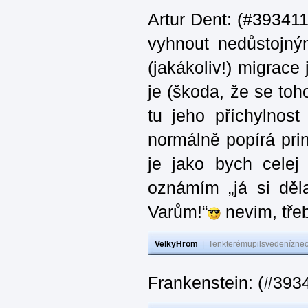
Artur Dent: (#393411)
vyhnout nedůstojný
(jakákoliv!) migrace
je (škoda, že se toh
tu jeho příchylnos
normálně popírá princ
je jako bych celej 
oznámím „já si děla
Varům!“
nevim, třeb
VelkyHrom
|
Tenkterémupilsvedeníznech
Frankenstein: (#393