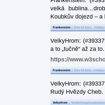
Frankenstein: (#39
velká bublina…dro
Koubkův dojezd – a 
Frankenstein
|
Guru AZ kvízu... A kdyby
VelkyHrom: (#393379
a to „tučně“ až za to.
https://www.w3scho
Frankenstein
|
Guru AZ kvízu... A kdyby
VelkyHrom: (#393376
Rudý Hvězdy Cheb.
VelkyHrom
|
Tenkterémupilsvedeníznech