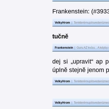
Frankenstein: (#393
VelkyHrom
|
Tenkterémupilsvedeníznech
tučně
Frankenstein
|
Guru AZ kvízu... A kdyby
dej si „upravit“ ap
úplně stejně jenom 
VelkyHrom
|
Tenkterémupilsvedeníznech
VelkyHrom
|
Tenkterémupilsvedeníznech