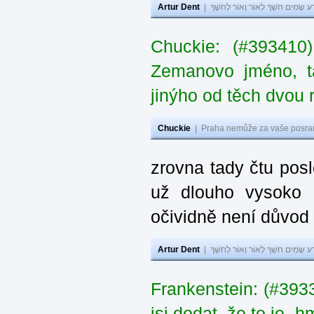
Artur Dent
|
ע שָׂמִים חֹשֶׁךְ לְאוֹר וְאוֹר לְחֹשֶׁךְ
Chuckie: (#393410
Zemanovo jméno, ta
jinýho od těch dvou 
Chuckie
|
Praha nemůže za vaše posran
zrovna tady čtu pos
už dlouho vysoko 
očividně není důvod
Artur Dent
|
ע שָׂמִים חֹשֶׁךְ לְאוֹר וְאוֹר לְחֹשֶׁךְ
Frankenstein: (#39
jsi dodat, že to je „