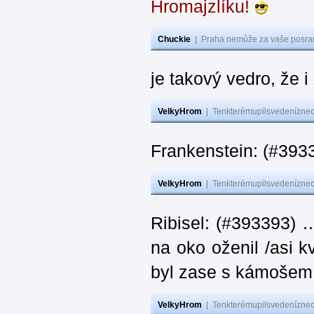
Hromajzlíku!
Chuckie
|
Praha nemůže za vaše posran
je takový vedro, že 
VelkyHrom
|
Tenkterémupilsvedeníznech
Frankenstein: (#393
VelkyHrom
|
Tenkterémupilsvedeníznech
Ribisel: (#393393) 
na oko oženil /asi k
byl zase s kámoš
VelkyHrom
|
Tenkterémupilsvedeníznech