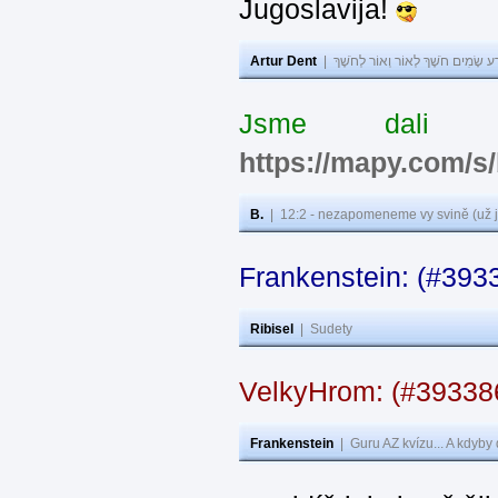
Jugoslavija!
Artur Dent
|
ע שָׂמִים חֹשֶׁךְ לְאוֹר וְאוֹר לְחֹשֶׁךְ
Jsme dali s
https://mapy.com/s
B.
|
12:2 - nezapomeneme vy svině (už j
Frankenstein: (#393
Ribisel
|
Sudety
VelkyHrom: (#3933
Frankenstein
|
Guru AZ kvízu... A kdyby