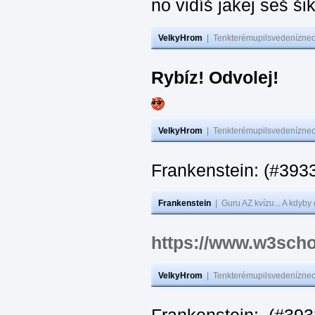
no vidíš jakej seš ši
VelkyHrom
|
Tenkterémupilsvedeníznech
Rybíz! Odvolej!
VelkyHrom
|
Tenkterémupilsvedeníznech
Frankenstein: (#
Frankenstein
|
Guru AZ kvízu... A kdyby
https://www.w3scho
VelkyHrom
|
Tenkterémupilsvedeníznech