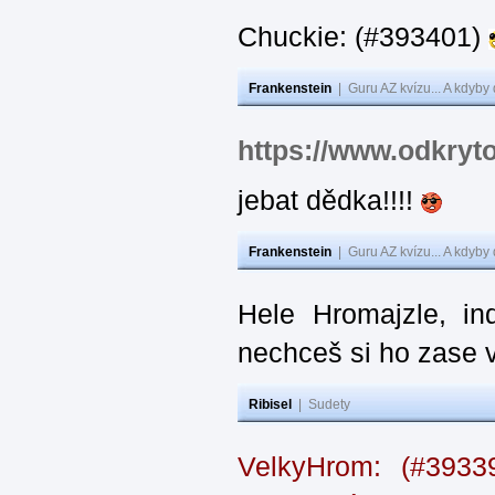
Chuckie: (#393401)
Frankenstein
|
Guru AZ kvízu... A kdyby
https://www.odkryt
jebat dědka!!!!
Frankenstein
|
Guru AZ kvízu... A kdyby
Hele Hromajzle, i
nechceš si ho zase 
Ribisel
|
Sudety
VelkyHrom: (#393