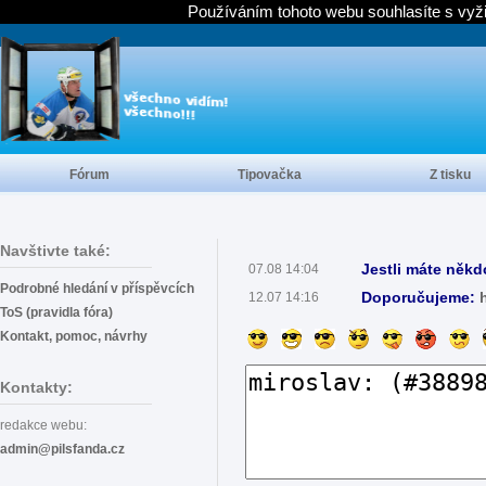
Používáním tohoto webu souhlasíte s vyž
Fórum
Tipovačka
Z tisku
Navštivte také:
Jestli máte někd
07.08 14:04
Podrobné hledání v příspěvcích
Doporučujeme:
12.07 14:16
ToS (pravidla fóra)
Kontakt, pomoc, návrhy
Kontakty:
redakce webu:
admin@pilsfanda.cz