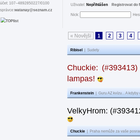
účet: 107–4892850227/0100
Uživatel:
Nepřihlášen
Registrovat do 
správce:
watanay@seznam.cz
Nick:
Hes
« Novější
1
2
3
4
Ribisel
|
Sudety
Chuckie: (#393413)
lampas!
Frankenstein
|
Guru AZ kvízu... A kdyby
VelkyHrom: (#39341
Chuckie
|
Praha nemůže za vaše posran