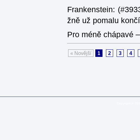
Frankenstein: (#3933
žně už pomalu končí
Pro méně chápavé – 
« Novější
1
2
3
4
Copyright © 20