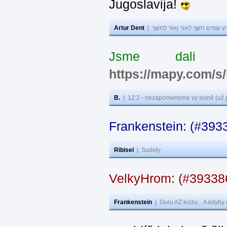
Jugoslavija!
Artur Dent
|
ע שָׂמִים חֹשֶׁךְ לְאוֹר וְאוֹר לְחֹשֶׁךְ
Jsme dali s
https://mapy.com/s
B.
|
12:2 - nezapomeneme vy svině (už j
Frankenstein: (#393
Ribisel
|
Sudety
VelkyHrom: (#3933
Frankenstein
|
Guru AZ kvízu... A kdyby