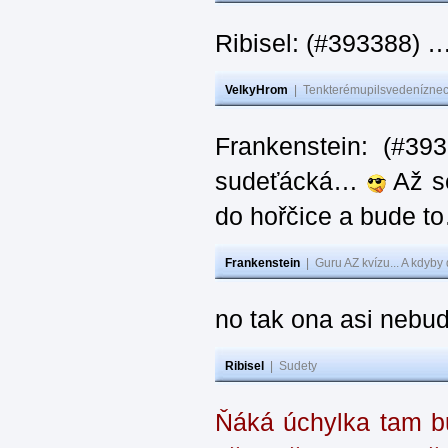
Ribisel: (#393388) 
VelkyHrom
|
Tenkterémupilsvedeníznech
Frankenstein: (#39
sudeťácká…
Až se
do hořčice a bude 
Frankenstein
|
Guru AZ kvízu... A kdyby
no tak ona asi nebud
Ribisel
|
Sudety
Ňáká úchylka tam bu