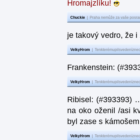
Hromajzlíku!
Chuckie
|
Praha nemůže za vaše posran
je takový vedro, že 
VelkyHrom
|
Tenkterémupilsvedeníznech
Frankenstein: (#393
VelkyHrom
|
Tenkterémupilsvedeníznech
Ribisel: (#393393) 
na oko oženil /asi k
byl zase s kámoš
VelkyHrom
|
Tenkterémupilsvedeníznech