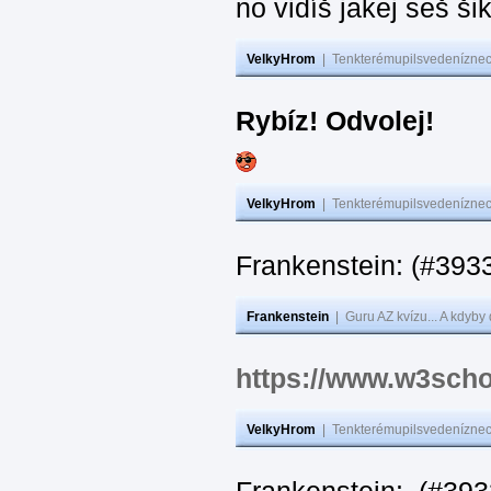
no vidíš jakej seš ši
VelkyHrom
|
Tenkterémupilsvedeníznech
Rybíz! Odvolej!
VelkyHrom
|
Tenkterémupilsvedeníznech
Frankenstein: (#
Frankenstein
|
Guru AZ kvízu... A kdyby
https://www.w3scho
VelkyHrom
|
Tenkterémupilsvedeníznech