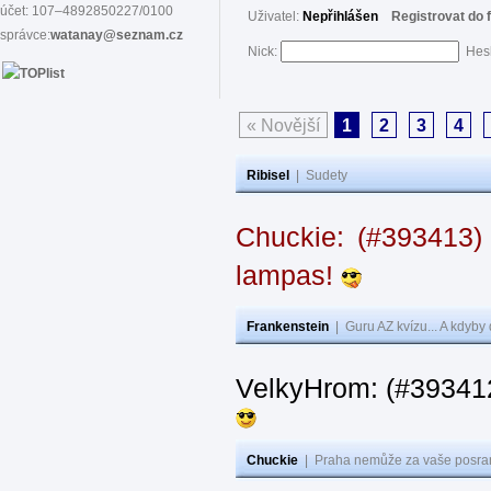
účet: 107–4892850227/0100
Uživatel:
Nepřihlášen
Registrovat do 
správce:
watanay@seznam.cz
Nick:
Hes
« Novější
1
2
3
4
Ribisel
|
Sudety
Chuckie: (#393413)
lampas!
Frankenstein
|
Guru AZ kvízu... A kdyby
VelkyHrom: (#39341
Chuckie
|
Praha nemůže za vaše posran