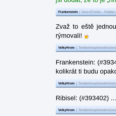
Frankenstein
|
Guru AZ kvízu... A kdyby
Zvaž to eště jedno
rýmovali!
VelkyHrom
|
Tenkterémupilsvedeníznech
Frankenstein: (#39
kolikrát ti budu opak
VelkyHrom
|
Tenkterémupilsvedeníznech
Ribisel: (#393402)
VelkyHrom
|
Tenkterémupilsvedeníznech