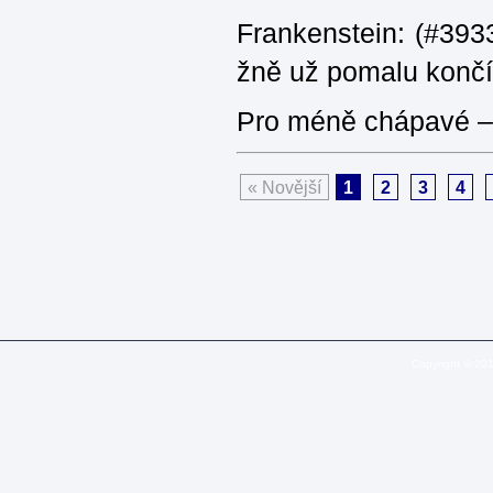
Frankenstein: (#3933
žně už pomalu končí
Pro méně chápavé – 
« Novější
1
2
3
4
Copyright © 20