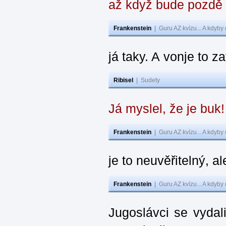
až když bude pozdě
Frankenstein
|
Guru AZ kvízu... A kdyby
já taky. A vonje to z
Ribisel
|
Sudety
Já myslel, že je buk
Frankenstein
|
Guru AZ kvízu... A kdyby
je to neuvěřitelný, al
Frankenstein
|
Guru AZ kvízu... A kdyby
Jugoslávci se vydal