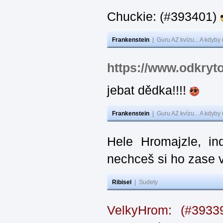
Chuckie: (#393401)
Frankenstein
|
Guru AZ kvízu... A kdyby
https://www.odkryt
jebat dědka!!!!
Frankenstein
|
Guru AZ kvízu... A kdyby
Hele Hromajzle, i
nechceš si ho zase 
Ribisel
|
Sudety
VelkyHrom: (#393