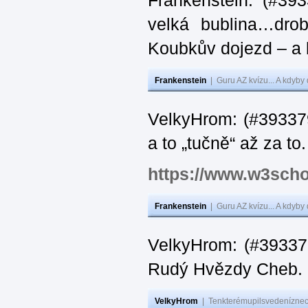
Frankenstein: (#39
velká bublina…dro
Koubkův dojezd – a 
Frankenstein
|
Guru AZ kvízu... A kdyby
VelkyHrom: (#393379
a to „tučně“ až za to.
https://www.w3scho
Frankenstein
|
Guru AZ kvízu... A kdyby
VelkyHrom: (#393376
Rudý Hvězdy Cheb.
VelkyHrom
|
Tenkterémupilsvedeníznech