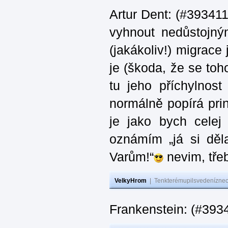
Artur Dent: (#393411)
vyhnout nedůstojný
(jakákoliv!) migrace
je (škoda, že se toh
tu jeho příchylnos
normálně popírá princ
je jako bych celej 
oznámím „já si děla
Varům!“
nevim, třeb
VelkyHrom
|
Tenkterémupilsvedeníznech
Frankenstein: (#393