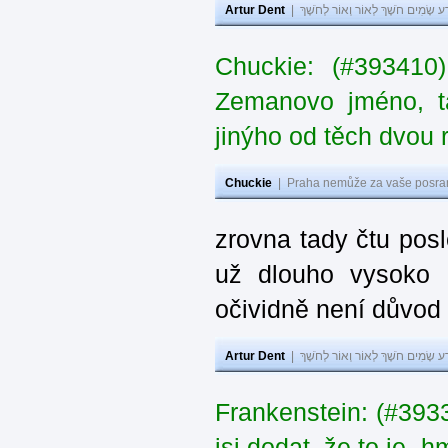
Artur Dent
|
ע שָׂמִים חֹשֶׁךְ לְאוֹר וְאוֹר לְחֹשֶׁךְ
Chuckie: (#393410
Zemanovo jméno, ta
jinýho od těch dvou 
Chuckie
|
Praha nemůže za vaše posran
zrovna tady čtu pos
už dlouho vysoko 
očividně není důvod
Artur Dent
|
ע שָׂמִים חֹשֶׁךְ לְאוֹר וְאוֹר לְחֹשֶׁךְ
Frankenstein: (#39
jsi dodat, že to je „