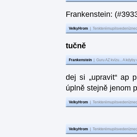
Frankenstein: (#393
VelkyHrom
|
Tenkterémupilsvedeníznech
tučně
Frankenstein
|
Guru AZ kvízu... A kdyby
dej si „upravit“ ap
úplně stejně jenom 
VelkyHrom
|
Tenkterémupilsvedeníznech
VelkyHrom
|
Tenkterémupilsvedeníznech