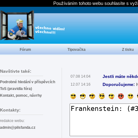
Používáním tohoto webu souhlasíte s vyž
Fórum
Tipovačka
Z tisku
Navštivte také:
Jestli máte někd
07.08 14:04
Podrobné hledání v příspěvcích
Doporučujeme:
12.07 14:16
ToS (pravidla fóra)
Kontakt, pomoc, návrhy
Kontakty:
redakce webu:
admin@pilsfanda.cz