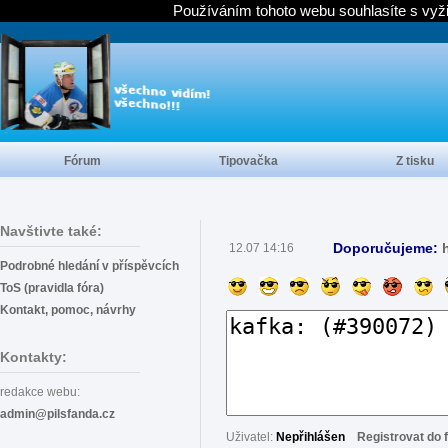
Používáním tohoto webu souhlasíte s vyž
Fórum
Tipovačka
Z tisku
Navštivte také:
Doporučujeme:
12.07 14:16
Podrobné hledání v příspěvcích
ToS (pravidla fóra)
Kontakt, pomoc, návrhy
Kontakty:
redakce webu:
admin@pilsfanda.cz
Uživatel:
Nepřihlášen
Registrovat do 