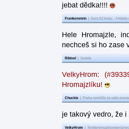
jebat dědka!!!!
Frankenstein
|
Guru AZ kvízu... A kdyby
Hele Hromajzle, i
nechceš si ho zase 
Ribisel
|
Sudety
VelkyHrom: (#393
Hromajzlíku!
Chuckie
|
Praha nemůže za vaše posran
je takový vedro, že 
VelkyHrom
|
Tenkterémupilsvedeníznech