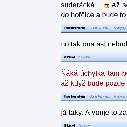
sudeťácká…
Až se
do hořčice a bude 
Frankenstein
|
Guru AZ kvízu... A kdyby
no tak ona asi nebud
Ribisel
|
Sudety
Ňáká úchylka tam bu
až když bude pozdě
Frankenstein
|
Guru AZ kvízu... A kdyby
já taky. A vonje to z
Ribisel
|
Sudety