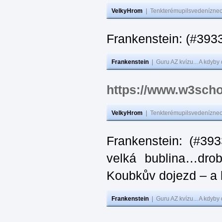
VelkyHrom
|
Tenkterémupilsvedeníznech
Frankenstein: (#
Frankenstein
|
Guru AZ kvízu... A kdyby
https://www.w3scho
VelkyHrom
|
Tenkterémupilsvedeníznech
Frankenstein: (#39
velká bublina…dro
Koubkův dojezd – a 
Frankenstein
|
Guru AZ kvízu... A kdyby