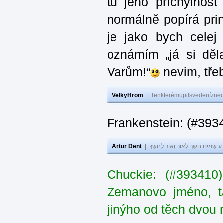
tu jeho příchylnos
normálně popírá princ
je jako bych celej 
oznámím „já si děla
Varům!“
nevim, třeb
VelkyHrom
|
Tenkterémupilsvedeníznech
Frankenstein: (#393
Artur Dent
|
ע שָׂמִים חֹשֶׁךְ לְאוֹר וְאוֹר לְחֹשֶׁךְ
Chuckie: (#393410
Zemanovo jméno, ta
jinýho od těch dvou 