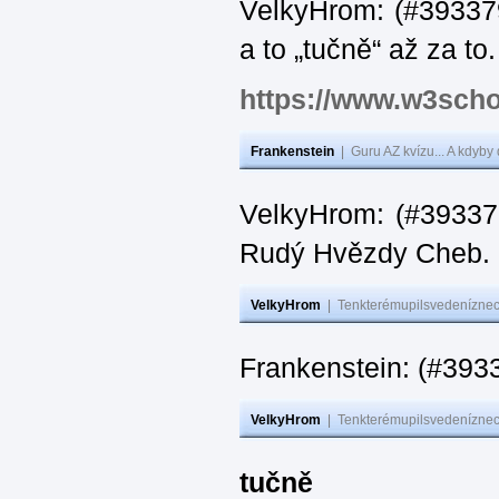
VelkyHrom: (#393379
a to „tučně“ až za to.
https://www.w3scho
Frankenstein
|
Guru AZ kvízu... A kdyby
VelkyHrom: (#393376
Rudý Hvězdy Cheb.
VelkyHrom
|
Tenkterémupilsvedeníznech
Frankenstein: (#393
VelkyHrom
|
Tenkterémupilsvedeníznech
tučně