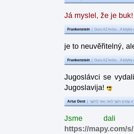
Já myslel, že je buk
Frankenstein
|
Guru AZ kvízu... A kdyby
je to neuvěřitelný, al
Frankenstein
|
Guru AZ kvízu... A kdyby
Jugoslávci se vydal
Jugoslavija!
Artur Dent
|
ע שָׂמִים חֹשֶׁךְ לְאוֹר וְאוֹר לְחֹשֶׁךְ
Jsme dali s
https://mapy.com/s