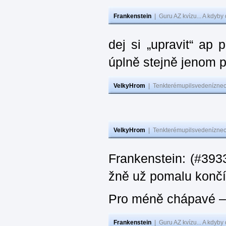
Frankenstein
|
Guru AZ kvízu... A kdyby
dej si „upravit“ ap
úplně stejně jenom 
VelkyHrom
|
Tenkterémupilsvedeníznech
VelkyHrom
|
Tenkterémupilsvedeníznech
Frankenstein: (#3933
žně už pomalu končí
Pro méně chápavé – 
Frankenstein
|
Guru AZ kvízu... A kdyby