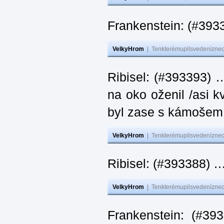
Frankenstein: (#393
VelkyHrom
|
Tenkterémupilsvedeníznech
Ribisel: (#393393) 
na oko oženil /asi k
byl zase s kámoš
VelkyHrom
|
Tenkterémupilsvedeníznech
Ribisel: (#393388) 
VelkyHrom
|
Tenkterémupilsvedeníznech
Frankenstein: (#39