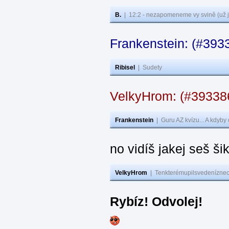
B.
|
12:2 - nezapomeneme vy svině (už j
Frankenstein: (#393
Ribisel
|
Sudety
VelkyHrom: (#3933
Frankenstein
|
Guru AZ kvízu... A kdyby
no vidíš jakej seš ši
VelkyHrom
|
Tenkterémupilsvedeníznech
Rybíz! Odvolej!