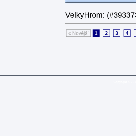
VelkyHrom: (#393373
« Novější
1
2
3
4
Copyright © 20