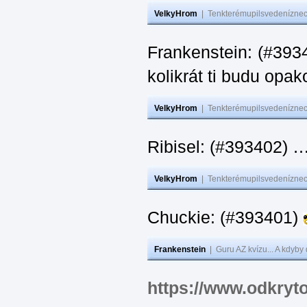
VelkyHrom
|
Tenkterémupilsvedeníznech
Frankenstein: (#39
kolikrát ti budu opak
VelkyHrom
|
Tenkterémupilsvedeníznech
Ribisel: (#393402)
VelkyHrom
|
Tenkterémupilsvedeníznech
Chuckie: (#393401)
Frankenstein
|
Guru AZ kvízu... A kdyby
https://www.odkryt