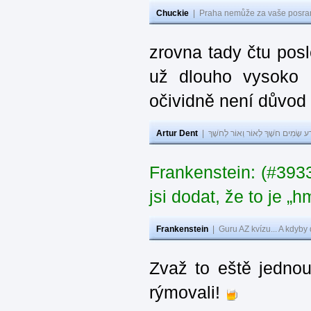
Chuckie
|
Praha nemůže za vaše posran
zrovna tady čtu pos
už dlouho vysoko 
očividně není důvod
Artur Dent
|
ע שָׂמִים חֹשֶׁךְ לְאוֹר וְאוֹר לְחֹשֶׁךְ
Frankenstein: (#39
jsi dodat, že to je „
Frankenstein
|
Guru AZ kvízu... A kdyby
Zvaž to eště jedno
rýmovali!