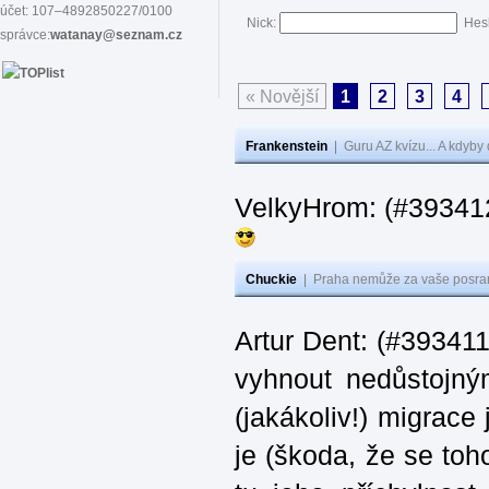
účet: 107–4892850227/0100
Nick:
Hes
správce:
watanay@seznam.cz
« Novější
1
2
3
4
Frankenstein
|
Guru AZ kvízu... A kdyby
VelkyHrom: (#39341
Chuckie
|
Praha nemůže za vaše posran
Artur Dent: (#393411)
vyhnout nedůstojný
(jakákoliv!) migrace
je (škoda, že se toh