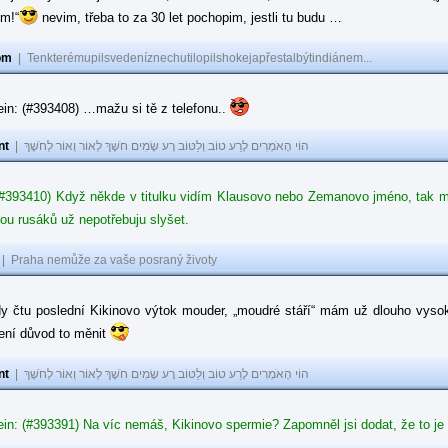
ům!“
nevim, třeba to za 30 let pochopim, jestli tu budu …
om
|
Tenkterémupilsvedeníznechutilopilshokejapřestalbýtindiánem...
in: (#393408) …mažu si tě z telefonu..
nt
|
הוֹי הָאֹמְרִים לָרַע טוֹב וְלַטּוֹב רָע שָׂמִים חֹשֶׁךְ לְאוֹר וְאוֹר לְחֹשֶׁךְ
#393410) Když někde v titulku vidím Klausovo nebo Zemanovo jméno, tak mě z
ou rusáků už nepotřebuju slyšet.
|
Praha nemůže za vaše posraný životy
dy čtu poslední Kikinovo výtok mouder, „moudré stáří“ mám už dlouho vysok
není důvod to měnit
nt
|
הוֹי הָאֹמְרִים לָרַע טוֹב וְלַטּוֹב רָע שָׂמִים חֹשֶׁךְ לְאוֹר וְאוֹר לְחֹשֶׁךְ
in: (#393391) Na víc nemáš, Kikinovo spermie? Zapomněl jsi dodat, že to je