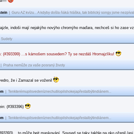
a!!!!
tein
|
Guru AZ kvízu... A kdyby došla ňáká hláška, tak biblický songy jsme nezpíval
ajzle, indoši mají nejakýho novýho chromýho maďara, nechceš si ho zase vz
|
Sudety
: (#393399) …s kámošem sousedem? Ty se nezdáš Hromajzlíku!
|
Praha nemůže za vaše posraný životy
vedro, že i Zamazal se voženil
om
|
Tenkterémupilsvedeníznechutilopilshokejapřestalbýtindiánem...
ein: (#393396)
om
|
Tenkterémupilsvedeníznechutilopilshokejapřestalbýtindiánem...
#393393) …to může bejt maskování. Soused se taky takhle na oko oženil /asi 