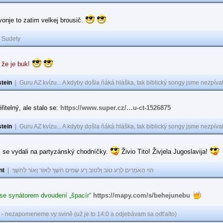
 vonje to zatim velkej brousič.
|
Sudety
 že je buk!
tein
|
Guru AZ kvízu... A kdyby došla ňáká hláška, tak biblický songy jsme nezpíval
řitelný, ale stalo se:
https://www.super.cz/…u-ct-1526875
tein
|
Guru AZ kvízu... A kdyby došla ňáká hláška, tak biblický songy jsme nezpíval
i se vydali na partyzánský chodníčky.
Živio Tito! Živjela Jugoslavija!
nt
|
הוֹי הָאֹמְרִים לָרַע טוֹב וְלַטּוֹב רָע שָׂמִים חֹשֶׁךְ לְאוֹר וְאוֹר לְחֹשֶׁךְ
 se synátorem dvoudení „špacír“
https://mapy.com/s/behejunebu
 - nezapomeneme vy svině (už je to 14:0 a odjebávam sa odťalto)