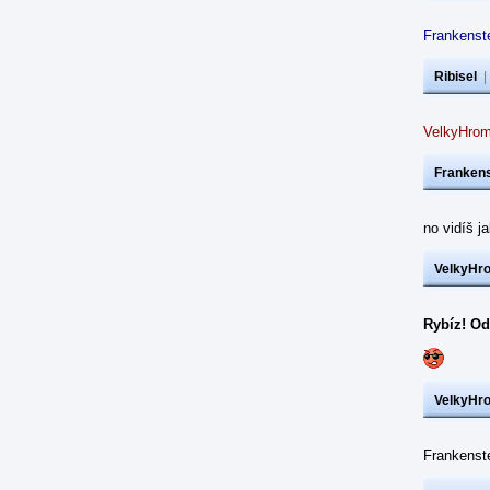
Frankenste
Ribisel
VelkyHrom
Frankens
no vidíš j
VelkyHr
Rybíz! Od
VelkyHr
Frankens