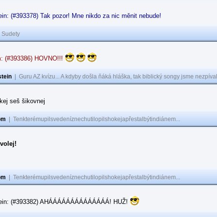
in: (#393378) Tak pozor! Mne nikdo za nic měnit nebude!
|
Sudety
: (#393386) HOVNO!!!
tein
|
Guru AZ kvízu... A kdyby došla ňáká hláška, tak biblický songy jsme nezpíval
akej seš šikovnej
om
|
Tenkterémupilsvedeníznechutilopilshokejapřestalbýtindiánem...
volej!
om
|
Tenkterémupilsvedeníznechutilopilshokejapřestalbýtindiánem...
tein: (#393382) AHÁÁÁÁÁÁÁÁÁÁÁÁÁÁ! HUŽ!