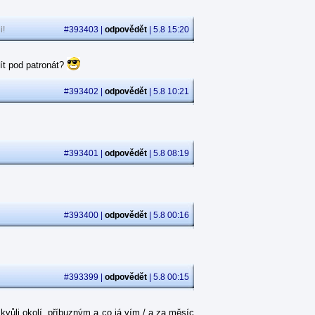
i!
#393403 |
odpovědět
| 5.8 15:20
ít pod patronát?
#393402 |
odpovědět
| 5.8 10:21
#393401 |
odpovědět
| 5.8 08:19
#393400 |
odpovědět
| 5.8 00:16
#393399 |
odpovědět
| 5.8 00:15
kvůli okolí, příbuzným a co já vím / a za měsíc