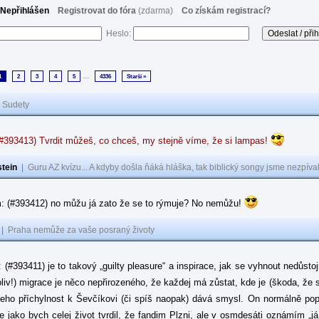
Nepřihlášen
Registrovat do fóra
(zdarma)
Co získám registrací?
Heslo:
...
1
2
3
4
5
4336
Starší »
|
Sudety
(#393413) Tvrdit můžeš, co chceš, my stejně víme, že si lampas!
tein
|
Guru AZ kvízu... A kdyby došla ňáká hláška, tak biblický songy jsme nezpíval
: (#393412) no můžu já zato že se to rýmuje? No nemůžu!
|
Praha nemůže za vaše posraný životy
: (#393411) je to takový „guilty pleasure“ a inspirace, jak se vyhnout nedůsto
oliv!) migrace je něco nepřirozeného, že každej má zůstat, kde je (škoda, že 
jeho příchylnost k Ševčíkovi (či spíš naopak) dává smysl. On normálně popírá
je jako bych celej život tvrdil, že fandim Plzni, ale v osmdesáti oznámím „j