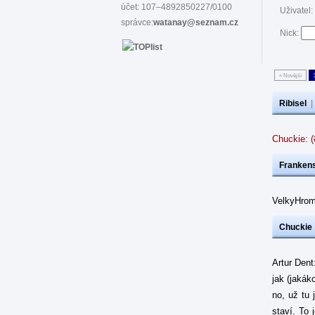
účet: 107–4892850227/0100
Uživatel:
správce:
watanay@seznam.cz
Nick:
« Novější
Ribisel
Chuckie: 
Frankens
VelkyHrom
Chuckie
Artur Dent
jak (jakák
no, už tu 
staví. To 