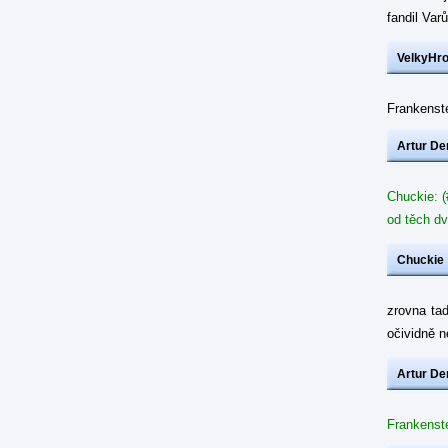
fandil Var
VelkyHr
Frankenste
Artur De
Chuckie: (
od těch dv
Chuckie
zrovna ta
očividně 
Artur De
Frankenste