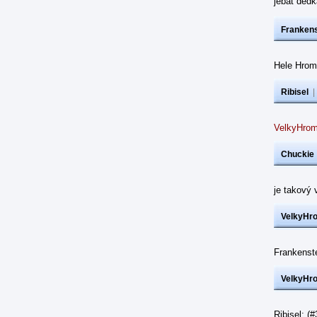
jebat dědk
Frankens
Hele Hrom
Ribisel
VelkyHrom
Chuckie
je takový 
VelkyHr
Frankenst
VelkyHr
Ribisel: (