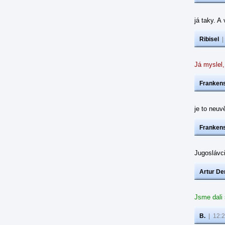
já taky. A
Ribisel
Já myslel,
Frankens
je to neuvě
Frankens
Jugoslávc
Artur De
Jsme dali
B.
|
12:2