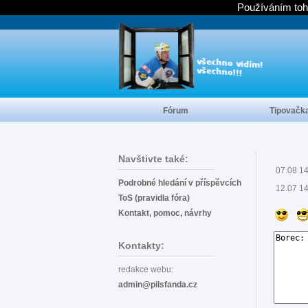
Používáním toh
Fórum
Tipovačk
Navštivte také:
07.08 1
Podrobné hledání v příspěvcích
12.07 1
ToS (pravidla fóra)
Kontakt, pomoc, návrhy
Kontakty:
redakce webu:
admin@pilsfanda.cz