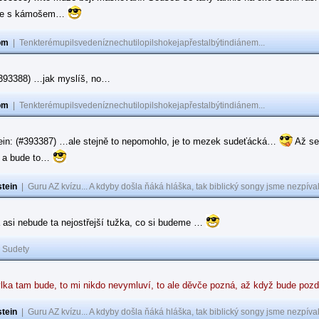
ase s kámošem…
om
|
Tenkterémupilsvedeníznechutilopilshokejapřestalbýtindiánem...
(#393388) …jak myslíš, no…
om
|
Tenkterémupilsvedeníznechutilopilshokejapřestalbýtindiánem...
ein: (#393387) …ale stejně to nepomohlo, je to mezek sudeťácká…
Až se
e a bude to…
tein
|
Guru AZ kvízu... A kdyby došla ňáká hláška, tak biblický songy jsme nezpíval
 asi nebude ta nejostřejší tužka, co si budeme …
|
Sudety
lka tam bude, to mi nikdo nevymluví, to ale děvče pozná, až když bude poz
tein
|
Guru AZ kvízu... A kdyby došla ňáká hláška, tak biblický songy jsme nezpíval