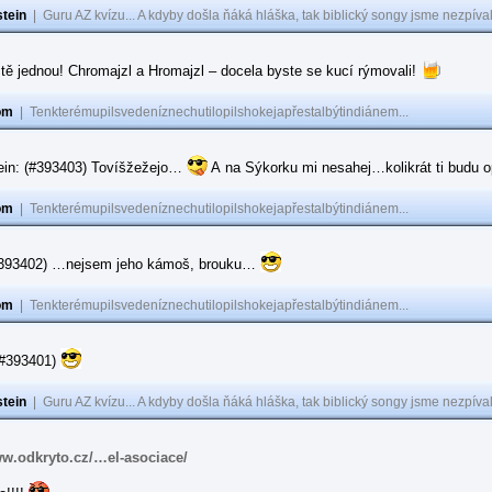
tein
|
Guru AZ kvízu... A kdyby došla ňáká hláška, tak biblický songy jsme nezpíval
tě jednou! Chromajzl a Hromajzl – docela byste se kucí rýmovali!
om
|
Tenkterémupilsvedeníznechutilopilshokejapřestalbýtindiánem...
ein: (#393403) Tovíšžežejo…
A na Sýkorku mi nesahej…kolikrát ti budu op
om
|
Tenkterémupilsvedeníznechutilopilshokejapřestalbýtindiánem...
(#393402) …nejsem jeho kámoš, brouku…
om
|
Tenkterémupilsvedeníznechutilopilshokejapřestalbýtindiánem...
(#393401)
tein
|
Guru AZ kvízu... A kdyby došla ňáká hláška, tak biblický songy jsme nezpíval
ww.odkryto.cz/…el-asociace/