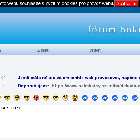
oto webu souhlasíte s vyžitím cookies pro provoz webu.
Souhlasím
fórum hok
a
Z tisku
Vedení
Jestli máte někdo zájem tenhle web provozovat, napište 
4:04
Doporučujeme:
https://www.palmknihy.cz/kniha/dekada-
4:16