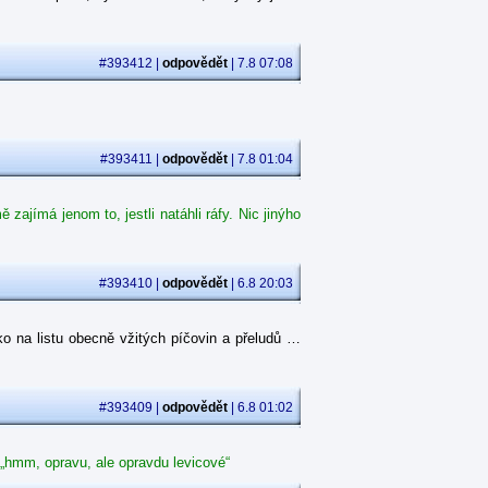
#393412 |
odpovědět
| 7.8 07:08
#393411 |
odpovědět
| 7.8 01:04
ajímá jenom to, jestli natáhli ráfy. Nic jinýho
#393410 |
odpovědět
| 6.8 20:03
o na listu obecně vžitých píčovin a přeludů …
#393409 |
odpovědět
| 6.8 01:02
 „hmm, opravu, ale opravdu levicové“