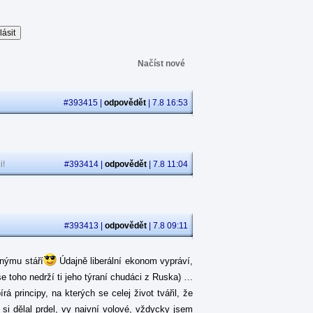
Načíst nové
#393415 |
odpovědět
| 7.8 16:53
i!
#393414 |
odpovědět
| 7.8 11:04
#393413 |
odpovědět
| 7.8 09:11
jnýmu stáří
Údajně liberální ekonom vypráví,
se toho nedrží ti jeho týraní chudáci z Ruska) …
 principy, na kterých se celej život tvářil, že
á si dělal prdel, vy naivní volové, vždycky jsem