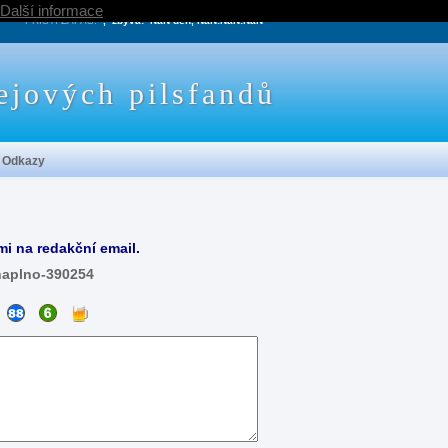
Další informace
PRÍŠTÍ ZÁPAS:
, zbývá:
NaN den, NaN:NaN:NaN
ejových pilsfandů
Odkazy
mi na redakční email.
naplno-390254