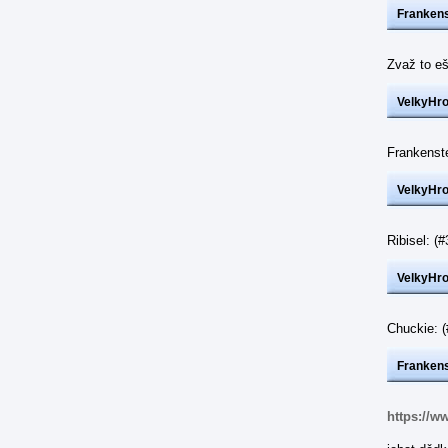
Frankens
Zvaž to eš
VelkyHr
Frankenst
VelkyHr
Ribisel: 
VelkyHr
Chuckie: 
Frankens
https://w