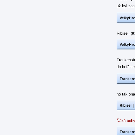
už byl z
VelkyHr
Ribisel: 
VelkyHr
Frankenst
do hořčic
Frankens
no tak ona
Ribisel
Ňáká úchy
Frankens