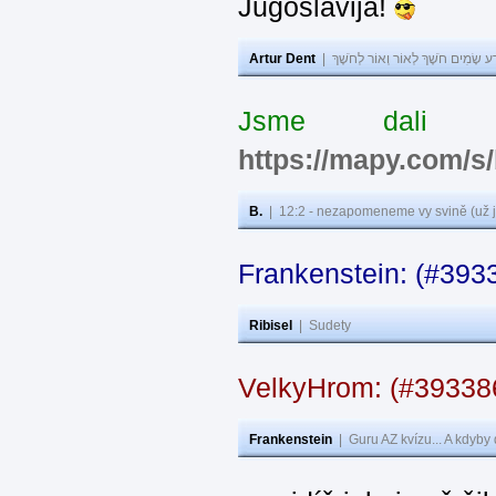
Jugoslavija!
Artur Dent
|
ע שָׂמִים חֹשֶׁךְ לְאוֹר וְאוֹר לְחֹשֶׁךְ
Jsme dali s
https://mapy.com/s
B.
|
12:2 - nezapomeneme vy svině (už j
Frankenstein: (#393
Ribisel
|
Sudety
VelkyHrom: (#3933
Frankenstein
|
Guru AZ kvízu... A kdyby