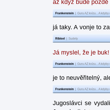
až když bude pozdě
Frankenstein
|
Guru AZ kvízu... A kdyby
já taky. A vonje to z
Ribisel
|
Sudety
Já myslel, že je buk
Frankenstein
|
Guru AZ kvízu... A kdyby
je to neuvěřitelný, al
Frankenstein
|
Guru AZ kvízu... A kdyby
Jugoslávci se vydal