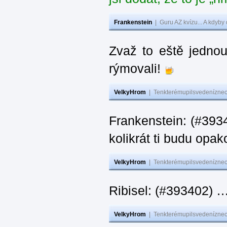
Frankenstein
|
Guru AZ kvízu... A kdyby
Zvaž to eště jedno
rýmovali!
VelkyHrom
|
Tenkterémupilsvedeníznech
Frankenstein: (#39
kolikrát ti budu opak
VelkyHrom
|
Tenkterémupilsvedeníznech
Ribisel: (#393402)
VelkyHrom
|
Tenkterémupilsvedeníznech