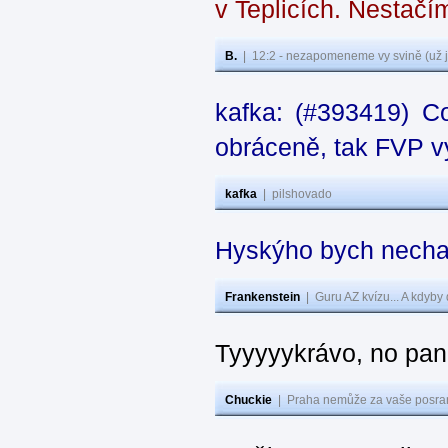
v Teplicích. Nestačí
B.
|
12:2 - nezapomeneme vy svině (už j
kafka: (#393419) C
obráceně, tak FVP vy
kafka
|
pilshovado
Hyskýho bych nechal
Frankenstein
|
Guru AZ kvízu... A kdyby
Tyyyyykrávo, no pane
Chuckie
|
Praha nemůže za vaše posran