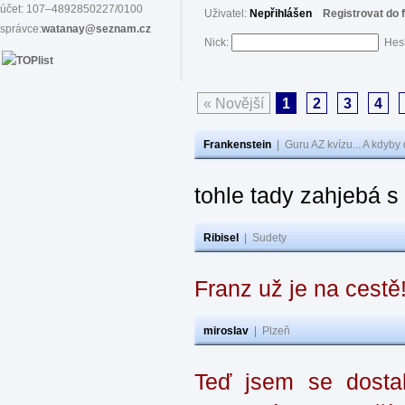
účet: 107–4892850227/0100
Uživatel:
Nepřihlášen
Registrovat do 
správce:
watanay@seznam.cz
Nick:
Hes
« Novější
1
2
3
4
Frankenstein
|
Guru AZ kvízu... A kdyby
tohle tady zahjebá 
Ribisel
|
Sudety
Franz už je na cestě
miroslav
|
Plzeň
Teď jsem se dostal