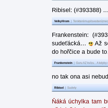
Ribisel: (#393388) 
VelkyHrom
|
Tenkterémupilsvedeníznech
Frankenstein: (#39
sudeťácká…
Až se
do hořčice a bude 
Frankenstein
|
Guru AZ kvízu... A kdyby
no tak ona asi nebud
Ribisel
|
Sudety
Ňáká úchylka tam bu