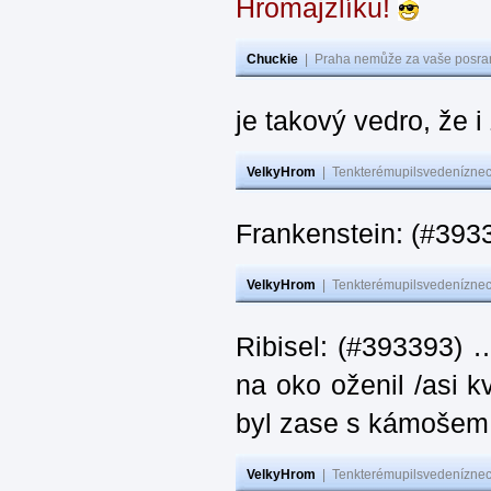
Hromajzlíku!
Chuckie
|
Praha nemůže za vaše posran
je takový vedro, že 
VelkyHrom
|
Tenkterémupilsvedeníznech
Frankenstein: (#393
VelkyHrom
|
Tenkterémupilsvedeníznech
Ribisel: (#393393) 
na oko oženil /asi k
byl zase s kámoš
VelkyHrom
|
Tenkterémupilsvedeníznech