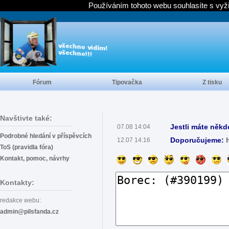
Používáním tohoto webu souhlasíte s vyž
Fórum
Tipovačka
Z tisku
Navštivte také:
Jestli máte někd
07.08 14:04
Podrobné hledání v příspěvcích
Doporučujeme:
12.07 14:16
ToS (pravidla fóra)
Kontakt, pomoc, návrhy
Kontakty:
redakce webu:
admin@pilsfanda.cz