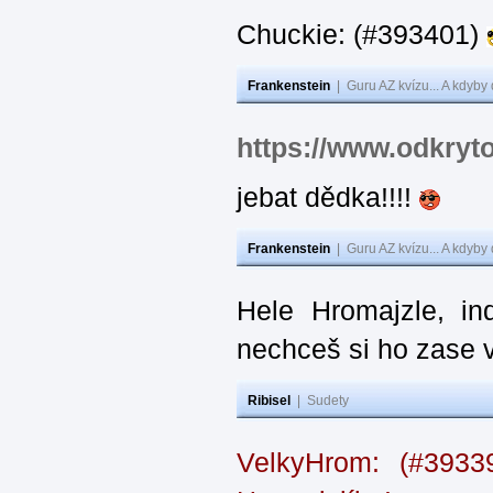
Chuckie: (#393401)
Frankenstein
|
Guru AZ kvízu... A kdyby
https://www.odkryt
jebat dědka!!!!
Frankenstein
|
Guru AZ kvízu... A kdyby
Hele Hromajzle, i
nechceš si ho zase 
Ribisel
|
Sudety
VelkyHrom: (#393