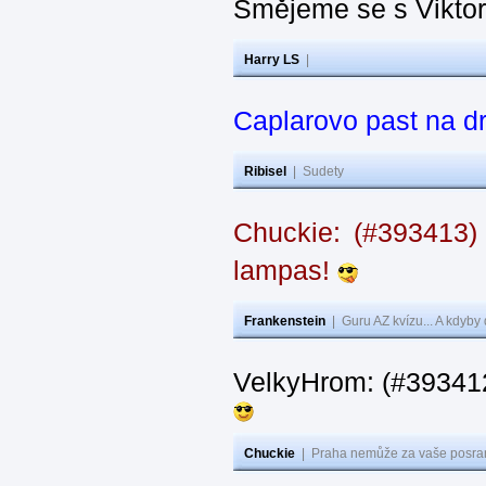
Smějeme se s Vikto
Harry LS
|
Caplarovo past na 
Ribisel
|
Sudety
Chuckie: (#393413)
lampas!
Frankenstein
|
Guru AZ kvízu... A kdyby
VelkyHrom: (#39341
Chuckie
|
Praha nemůže za vaše posran