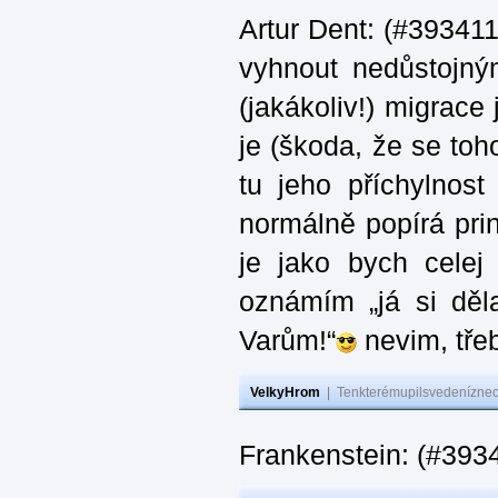
Artur Dent: (#393411)
vyhnout nedůstojný
(jakákoliv!) migrace
je (škoda, že se toh
tu jeho příchylnos
normálně popírá princ
je jako bych celej 
oznámím „já si děla
Varům!“
nevim, třeb
VelkyHrom
|
Tenkterémupilsvedeníznech
Frankenstein: (#393