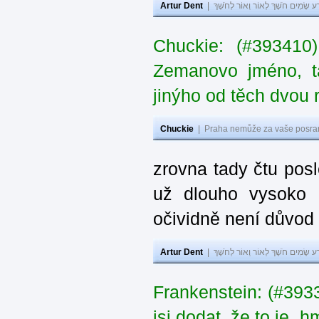
Artur Dent
|
ע שָׂמִים חֹשֶׁךְ לְאוֹר וְאוֹר לְחֹשֶׁךְ
Chuckie: (#393410
Zemanovo jméno, ta
jinýho od těch dvou 
Chuckie
|
Praha nemůže za vaše posran
zrovna tady čtu pos
už dlouho vysoko 
očividně není důvod
Artur Dent
|
ע שָׂמִים חֹשֶׁךְ לְאוֹר וְאוֹר לְחֹשֶׁךְ
Frankenstein: (#39
jsi dodat, že to je „