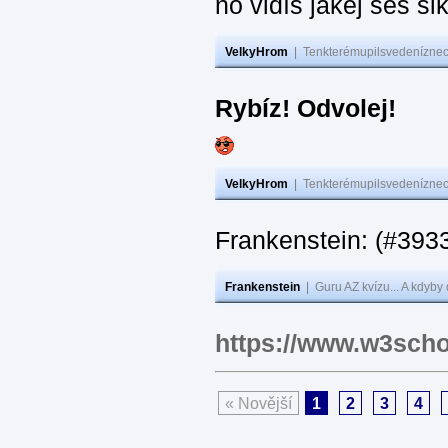
no vidíš jakej seš ši
VelkyHrom
|
Tenkterémupilsvedeníznech
Rybíz! Odvolej!
VelkyHrom
|
Tenkterémupilsvedeníznech
Frankenstein: (#
Frankenstein
|
Guru AZ kvízu... A kdyby
https://www.w3scho
« Novější
1
2
3
4