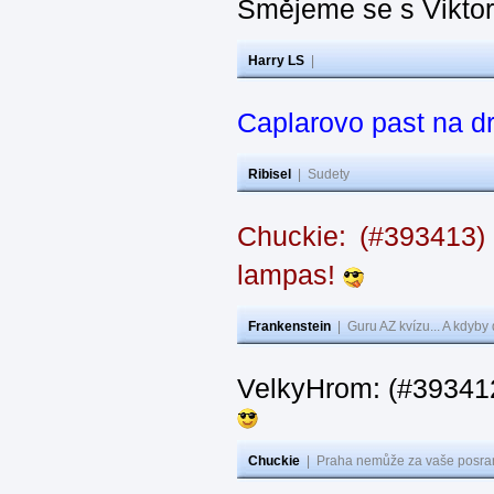
Smějeme se s Vikto
Harry LS
|
Caplarovo past na 
Ribisel
|
Sudety
Chuckie: (#393413)
lampas!
Frankenstein
|
Guru AZ kvízu... A kdyby
VelkyHrom: (#39341
Chuckie
|
Praha nemůže za vaše posran