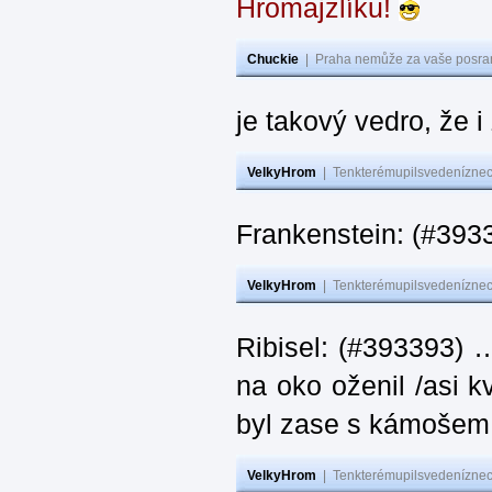
Hromajzlíku!
Chuckie
|
Praha nemůže za vaše posran
je takový vedro, že 
VelkyHrom
|
Tenkterémupilsvedeníznech
Frankenstein: (#393
VelkyHrom
|
Tenkterémupilsvedeníznech
Ribisel: (#393393) 
na oko oženil /asi k
byl zase s kámoš
VelkyHrom
|
Tenkterémupilsvedeníznech