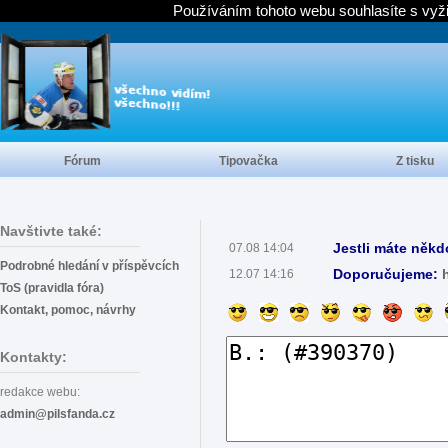
Používáním tohoto webu souhlasíte s vyž
Fórum
Tipovačka
Z tisku
Navštivte také:
Jestli máte někd
07.08 14:04
Podrobné hledání v příspěvcích
Doporučujeme:
12.07 14:16
ToS (pravidla fóra)
Kontakt, pomoc, návrhy
Kontakty:
redakce webu:
admin@pilsfanda.cz