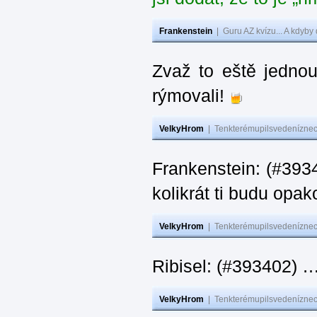
Frankenstein
|
Guru AZ kvízu... A kdyby
Zvaž to eště jedno
rýmovali!
VelkyHrom
|
Tenkterémupilsvedeníznech
Frankenstein: (#39
kolikrát ti budu opak
VelkyHrom
|
Tenkterémupilsvedeníznech
Ribisel: (#393402)
VelkyHrom
|
Tenkterémupilsvedeníznech