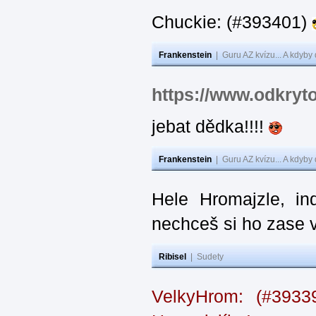
Chuckie: (#393401)
Frankenstein
|
Guru AZ kvízu... A kdyby
https://www.odkryt
jebat dědka!!!!
Frankenstein
|
Guru AZ kvízu... A kdyby
Hele Hromajzle, i
nechceš si ho zase 
Ribisel
|
Sudety
VelkyHrom: (#393