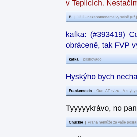
v Teplicích. Nestačí
B.
|
12:2 - nezapomeneme vy svině (už j
kafka: (#393419) C
obráceně, tak FVP vy
kafka
|
pilshovado
Hyskýho bych nechal
Frankenstein
|
Guru AZ kvízu... A kdyby
Tyyyyykrávo, no pane
Chuckie
|
Praha nemůže za vaše posran