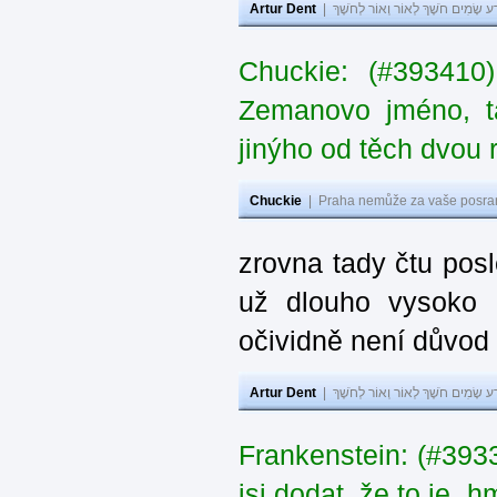
Artur Dent
|
ע שָׂמִים חֹשֶׁךְ לְאוֹר וְאוֹר לְחֹשֶׁךְ
Chuckie: (#393410
Zemanovo jméno, ta
jinýho od těch dvou 
Chuckie
|
Praha nemůže za vaše posran
zrovna tady čtu pos
už dlouho vysoko 
očividně není důvod
Artur Dent
|
ע שָׂמִים חֹשֶׁךְ לְאוֹר וְאוֹר לְחֹשֶׁךְ
Frankenstein: (#39
jsi dodat, že to je „