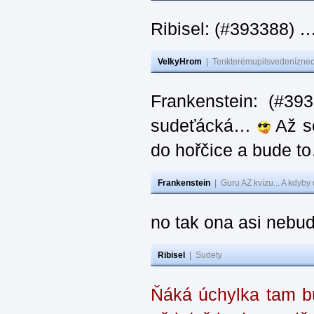
Ribisel: (#393388) 
VelkyHrom
|
Tenkterémupilsvedeníznech
Frankenstein: (#39
sudeťácká…
Až se
do hořčice a bude 
Frankenstein
|
Guru AZ kvízu... A kdyby
no tak ona asi nebud
Ribisel
|
Sudety
Ňáká úchylka tam bu