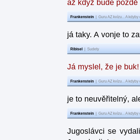
až když bude pozdě
Frankenstein
|
Guru AZ kvízu... A kdyby
já taky. A vonje to z
Ribisel
|
Sudety
Já myslel, že je buk
Frankenstein
|
Guru AZ kvízu... A kdyby
je to neuvěřitelný, al
Frankenstein
|
Guru AZ kvízu... A kdyby
Jugoslávci se vydal