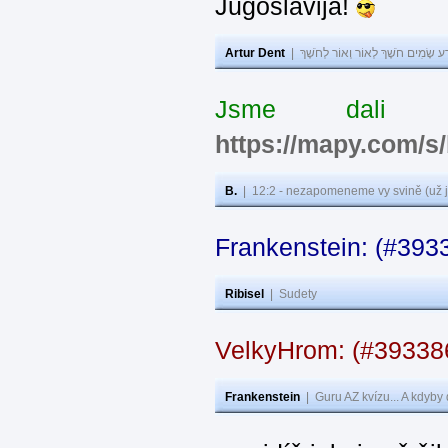
Jugoslavija!
Artur Dent
|
ע שָׂמִים חֹשֶׁךְ לְאוֹר וְאוֹר לְחֹשֶׁךְ
Jsme dali s
https://mapy.com/s
B.
|
12:2 - nezapomeneme vy svině (už j
Frankenstein: (#393
Ribisel
|
Sudety
VelkyHrom: (#3933
Frankenstein
|
Guru AZ kvízu... A kdyby