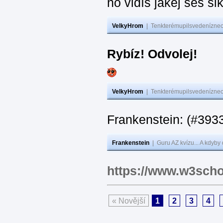
no vidíš jakej seš ši
VelkyHrom
|
Tenkterémupilsvedeníznech
Rybíz! Odvolej!
VelkyHrom
|
Tenkterémupilsvedeníznech
Frankenstein: (#
Frankenstein
|
Guru AZ kvízu... A kdyby
https://www.w3scho
« Novější
1
2
3
4