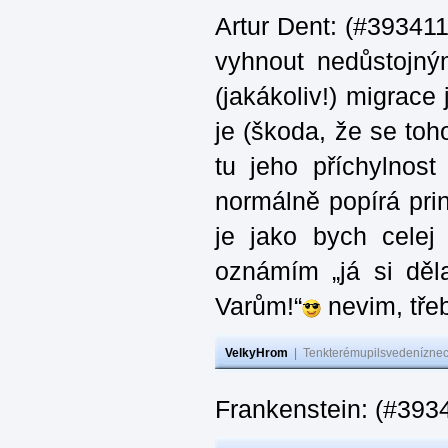
Artur Dent: (#393411)
vyhnout nedůstojný
(jakákoliv!) migrace
je (škoda, že se toh
tu jeho příchylnos
normálně popírá princ
je jako bych celej 
oznámím „já si děla
Varům!“
nevim, třeb
VelkyHrom
|
Tenkterémupilsvedeníznech
Frankenstein: (#393