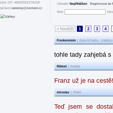
účet: 107–4892850227/0100
Uživatel:
Nepřihlášen
Registrovat do 
správce:
watanay@seznam.cz
Nick:
Hes
« Novější
1
2
3
4
Frankenstein
|
Guru AZ kvízu... A kdyby
tohle tady zahjebá 
Ribisel
|
Sudety
Franz už je na cestě
miroslav
|
Plzeň
Teď jsem se dostal