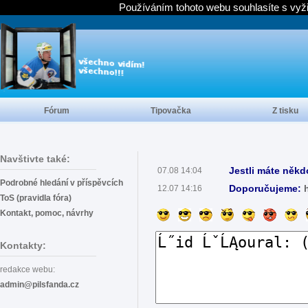
Používáním tohoto webu souhlasíte s vyž
Fórum
Tipovačka
Z tisku
Navštivte také:
Jestli máte někd
07.08 14:04
Podrobné hledání v příspěvcích
Doporučujeme:
12.07 14:16
ToS (pravidla fóra)
Kontakt, pomoc, návrhy
Kontakty:
redakce webu:
admin@pilsfanda.cz