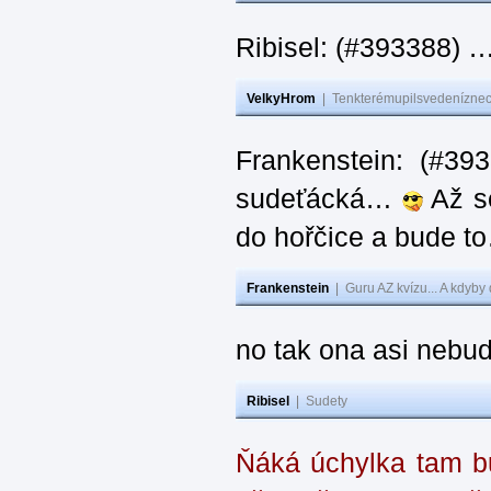
Ribisel: (#393388) 
VelkyHrom
|
Tenkterémupilsvedeníznech
Frankenstein: (#39
sudeťácká…
Až se
do hořčice a bude 
Frankenstein
|
Guru AZ kvízu... A kdyby
no tak ona asi nebud
Ribisel
|
Sudety
Ňáká úchylka tam bu