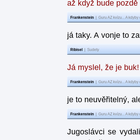
až když bude pozdě
Frankenstein
|
Guru AZ kvízu... A kdyby
já taky. A vonje to z
Ribisel
|
Sudety
Já myslel, že je buk
Frankenstein
|
Guru AZ kvízu... A kdyby
je to neuvěřitelný, al
Frankenstein
|
Guru AZ kvízu... A kdyby
Jugoslávci se vydal