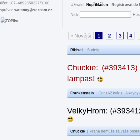
účet: 107–4892850227/0100
Uživatel:
Nepřihlášen
Registrovat do 
správce:
watanay@seznam.cz
Nick:
Hes
« Novější
1
2
3
4
Ribisel
|
Sudety
Chuckie: (#393413)
lampas!
Frankenstein
|
Guru AZ kvízu... A kdyby
VelkyHrom: (#39341
Chuckie
|
Praha nemůže za vaše posran