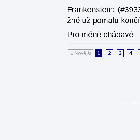
Frankenstein: (#3933
žně už pomalu končí
Pro méně chápavé – 
« Novější
1
2
3
4
Copyright © 20