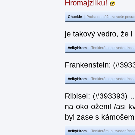
Hromajzlíku!
Chuckie
|
Praha nemůže za vaše posran
je takový vedro, že 
VelkyHrom
|
Tenkterémupilsvedeníznech
Frankenstein: (#393
VelkyHrom
|
Tenkterémupilsvedeníznech
Ribisel: (#393393) 
na oko oženil /asi k
byl zase s kámoš
VelkyHrom
|
Tenkterémupilsvedeníznech