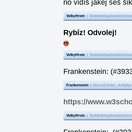
no vidíš jakej seš ši
VelkyHrom
|
Tenkterémupilsvedeníznech
Rybíz! Odvolej!
VelkyHrom
|
Tenkterémupilsvedeníznech
Frankenstein: (#
Frankenstein
|
Guru AZ kvízu... A kdyby
https://www.w3scho
VelkyHrom
|
Tenkterémupilsvedeníznech