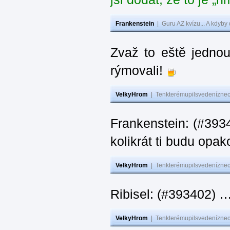
Frankenstein
|
Guru AZ kvízu... A kdyby
Zvaž to eště jedno
rýmovali!
VelkyHrom
|
Tenkterémupilsvedeníznech
Frankenstein: (#39
kolikrát ti budu opak
VelkyHrom
|
Tenkterémupilsvedeníznech
Ribisel: (#393402)
VelkyHrom
|
Tenkterémupilsvedeníznech