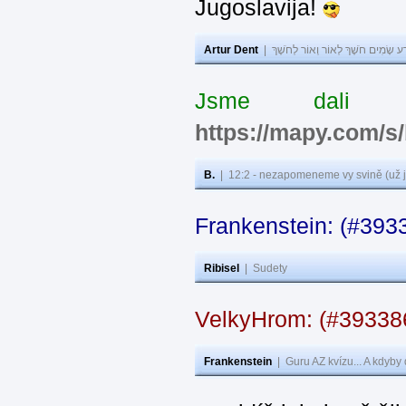
Jugoslavija!
Artur Dent
|
ע שָׂמִים חֹשֶׁךְ לְאוֹר וְאוֹר לְחֹשֶׁךְ
Jsme dali s
https://mapy.com/s
B.
|
12:2 - nezapomeneme vy svině (už j
Frankenstein: (#393
Ribisel
|
Sudety
VelkyHrom: (#3933
Frankenstein
|
Guru AZ kvízu... A kdyby