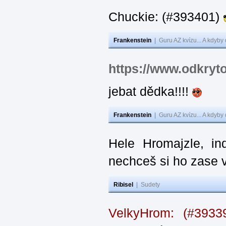
Chuckie: (#393401)
Frankenstein
|
Guru AZ kvízu... A kdyby
https://www.odkryt
jebat dědka!!!!
Frankenstein
|
Guru AZ kvízu... A kdyby
Hele Hromajzle, i
nechceš si ho zase 
Ribisel
|
Sudety
VelkyHrom: (#393