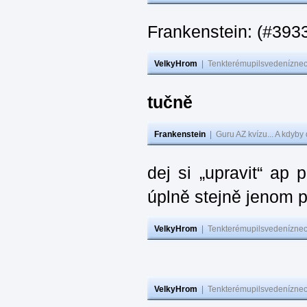
Frankenstein: (#393
VelkyHrom
|
Tenkterémupilsvedeníznech
tučně
Frankenstein
|
Guru AZ kvízu... A kdyby
dej si „upravit“ ap
úplně stejně jenom 
VelkyHrom
|
Tenkterémupilsvedeníznech
VelkyHrom
|
Tenkterémupilsvedeníznech