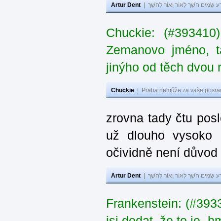
Artur Dent
|
ע שָׂמִים חֹשֶׁךְ לְאוֹר וְאוֹר לְחֹשֶׁךְ
Chuckie: (#393410
Zemanovo jméno, ta
jinýho od těch dvou 
Chuckie
|
Praha nemůže za vaše posran
zrovna tady čtu pos
už dlouho vysoko 
očividně není důvod
Artur Dent
|
ע שָׂמִים חֹשֶׁךְ לְאוֹר וְאוֹר לְחֹשֶׁךְ
Frankenstein: (#39
jsi dodat, že to je „