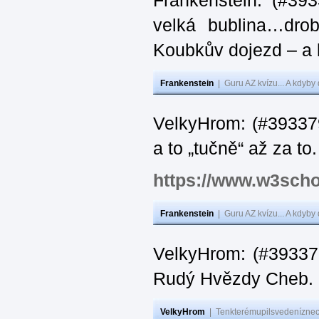
Frankenstein: (#39
velká bublina…dro
Koubkův dojezd – a 
Frankenstein
|
Guru AZ kvízu... A kdyby
VelkyHrom: (#393379
a to „tučně“ až za to.
https://www.w3scho
Frankenstein
|
Guru AZ kvízu... A kdyby
VelkyHrom: (#393376
Rudý Hvězdy Cheb.
VelkyHrom
|
Tenkterémupilsvedeníznech