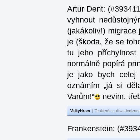
Artur Dent: (#393411)
vyhnout nedůstojný
(jakákoliv!) migrace
je (škoda, že se toh
tu jeho příchylnos
normálně popírá princ
je jako bych celej 
oznámím „já si děla
Varům!“
nevim, třeb
VelkyHrom
|
Tenkterémupilsvedeníznech
Frankenstein: (#393