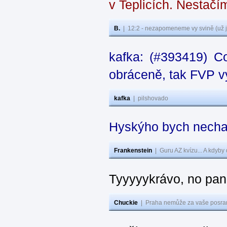
v Teplicích. Nestačí
B.
|
12:2 - nezapomeneme vy svině (už j
kafka: (#393419) C
obráceně, tak FVP vy
kafka
|
pilshovado
Hyskýho bych nechal
Frankenstein
|
Guru AZ kvízu... A kdyby
Tyyyyykrávo, no pane
Chuckie
|
Praha nemůže za vaše posran