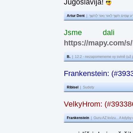
Jugoslavija!
Artur Dent
|
ע שָׂמִים חֹשֶׁךְ לְאוֹר וְאוֹר לְחֹשֶׁךְ
Jsme dali s
https://mapy.com/s
B.
|
12:2 - nezapomeneme vy svině (už j
Frankenstein: (#393
Ribisel
|
Sudety
VelkyHrom: (#3933
Frankenstein
|
Guru AZ kvízu... A kdyby