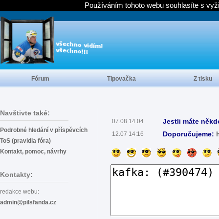
Používáním tohoto webu souhlasíte s vyž
Fórum
Tipovačka
Z tisku
Navštivte také:
Jestli máte někd
07.08 14:04
Podrobné hledání v příspěvcích
Doporučujeme:
12.07 14:16
ToS (pravidla fóra)
Kontakt, pomoc, návrhy
Kontakty:
redakce webu:
admin@pilsfanda.cz