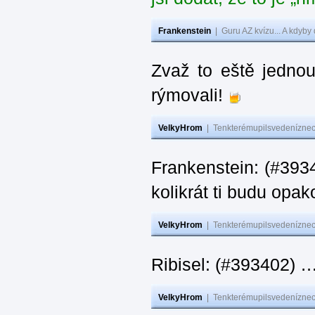
Frankenstein
|
Guru AZ kvízu... A kdyby
Zvaž to eště jedno
rýmovali!
VelkyHrom
|
Tenkterémupilsvedeníznech
Frankenstein: (#39
kolikrát ti budu opak
VelkyHrom
|
Tenkterémupilsvedeníznech
Ribisel: (#393402)
VelkyHrom
|
Tenkterémupilsvedeníznech