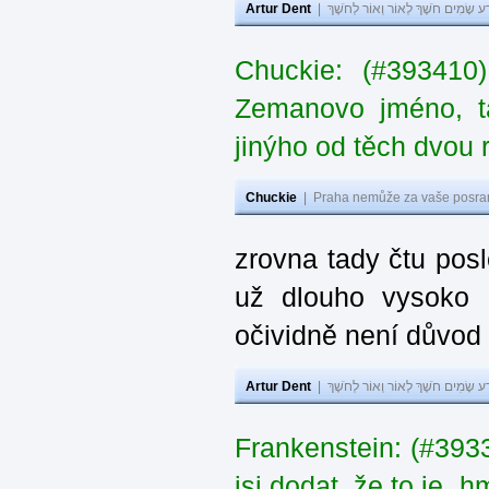
Artur Dent
|
ע שָׂמִים חֹשֶׁךְ לְאוֹר וְאוֹר לְחֹשֶׁךְ
Chuckie: (#393410
Zemanovo jméno, ta
jinýho od těch dvou 
Chuckie
|
Praha nemůže za vaše posran
zrovna tady čtu pos
už dlouho vysoko 
očividně není důvod
Artur Dent
|
ע שָׂמִים חֹשֶׁךְ לְאוֹר וְאוֹר לְחֹשֶׁךְ
Frankenstein: (#39
jsi dodat, že to je „