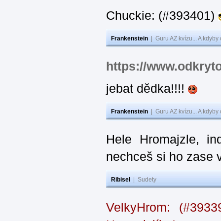
Chuckie: (#393401)
Frankenstein
|
Guru AZ kvízu... A kdyby
https://www.odkryt
jebat dědka!!!!
Frankenstein
|
Guru AZ kvízu... A kdyby
Hele Hromajzle, i
nechceš si ho zase 
Ribisel
|
Sudety
VelkyHrom: (#393