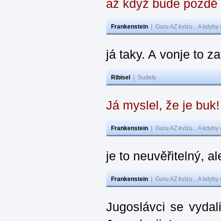
až když bude pozdě
Frankenstein
|
Guru AZ kvízu... A kdyby
já taky. A vonje to z
Ribisel
|
Sudety
Já myslel, že je buk
Frankenstein
|
Guru AZ kvízu... A kdyby
je to neuvěřitelný, al
Frankenstein
|
Guru AZ kvízu... A kdyby
Jugoslávci se vydal