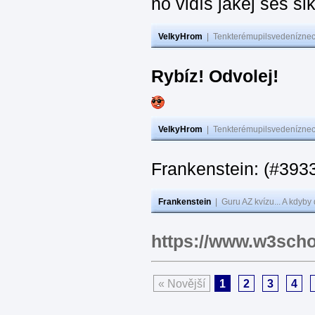
no vidíš jakej seš ši
VelkyHrom
|
Tenkterémupilsvedeníznech
Rybíz! Odvolej!
VelkyHrom
|
Tenkterémupilsvedeníznech
Frankenstein: (#
Frankenstein
|
Guru AZ kvízu... A kdyby
https://www.w3scho
« Novější
1
2
3
4