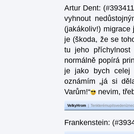
Artur Dent: (#393411)
vyhnout nedůstojný
(jakákoliv!) migrace
je (škoda, že se toh
tu jeho příchylnos
normálně popírá princ
je jako bych celej 
oznámím „já si děla
Varům!“
nevim, třeb
VelkyHrom
|
Tenkterémupilsvedeníznech
Frankenstein: (#393