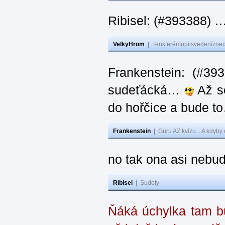
Ribisel: (#393388) 
VelkyHrom
|
Tenkterémupilsvedeníznech
Frankenstein: (#39
sudeťácká…
Až se
do hořčice a bude 
Frankenstein
|
Guru AZ kvízu... A kdyby
no tak ona asi nebud
Ribisel
|
Sudety
Ňáká úchylka tam bu