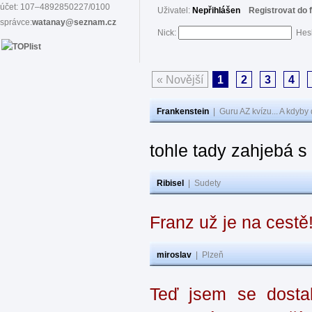
účet: 107–4892850227/0100
Uživatel:
Nepřihlášen
Registrovat do 
správce:
watanay@seznam.cz
Nick:
Hes
« Novější
1
2
3
4
Frankenstein
|
Guru AZ kvízu... A kdyby
tohle tady zahjebá 
Ribisel
|
Sudety
Franz už je na cestě
miroslav
|
Plzeň
Teď jsem se dostal