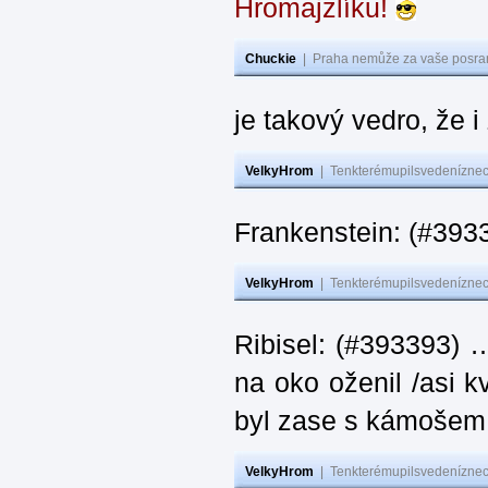
Hromajzlíku!
Chuckie
|
Praha nemůže za vaše posran
je takový vedro, že 
VelkyHrom
|
Tenkterémupilsvedeníznech
Frankenstein: (#393
VelkyHrom
|
Tenkterémupilsvedeníznech
Ribisel: (#393393) 
na oko oženil /asi k
byl zase s kámoš
VelkyHrom
|
Tenkterémupilsvedeníznech