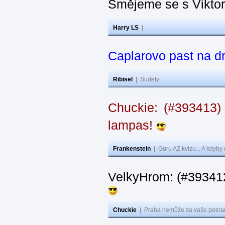
Smějeme se s Vikto
Harry LS
|
Caplarovo past na 
Ribisel
|
Sudety
Chuckie: (#393413)
lampas!
Frankenstein
|
Guru AZ kvízu... A kdyby
VelkyHrom: (#39341
Chuckie
|
Praha nemůže za vaše posran