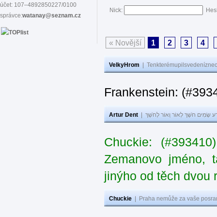
účet: 107–4892850227/0100
Nick:
Hes
správce:
watanay@seznam.cz
« Novější
1
2
3
4
VelkyHrom
|
Tenkterémupilsvedeníznech
Frankenstein: (#393
Artur Dent
|
ע שָׂמִים חֹשֶׁךְ לְאוֹר וְאוֹר לְחֹשֶׁךְ
Chuckie: (#393410
Zemanovo jméno, ta
jinýho od těch dvou 
Chuckie
|
Praha nemůže za vaše posran