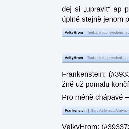
dej si „upravit“ ap
úplně stejně jenom 
VelkyHrom
|
Tenkterémupilsvedeníznech
VelkyHrom
|
Tenkterémupilsvedeníznech
Frankenstein: (#3933
žně už pomalu končí
Pro méně chápavé – 
Frankenstein
|
Guru AZ kvízu... A kdyby
VelkyHrom: (#393373