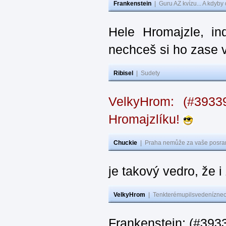
Frankenstein
|
Guru AZ kvízu... A kdyby
Hele Hromajzle, i
nechceš si ho zase 
Ribisel
|
Sudety
VelkyHrom: (#393
Hromajzlíku!
Chuckie
|
Praha nemůže za vaše posran
je takový vedro, že 
VelkyHrom
|
Tenkterémupilsvedeníznech
Frankenstein: (#393