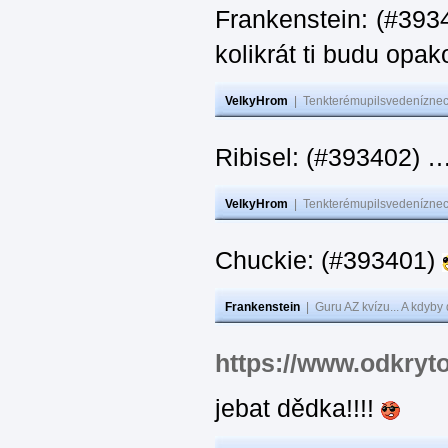
Frankenstein: (#39
kolikrát ti budu opak
VelkyHrom
|
Tenkterémupilsvedeníznech
Ribisel: (#393402)
VelkyHrom
|
Tenkterémupilsvedeníznech
Chuckie: (#393401)
Frankenstein
|
Guru AZ kvízu... A kdyby
https://www.odkryt
jebat dědka!!!!