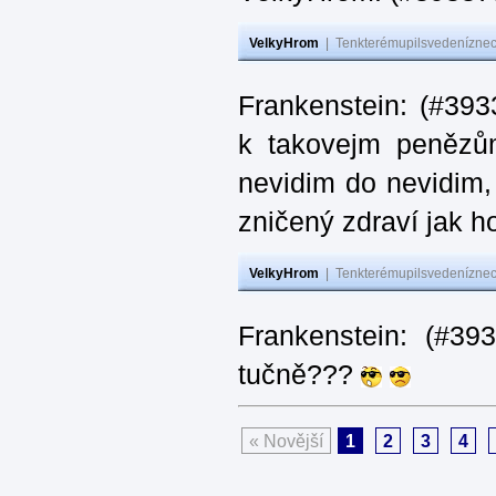
VelkyHrom
|
Tenkterémupilsvedeníznech
Frankenstein: (#393
k takovejm penězů
nevidim do nevidim,
zničený zdraví jak 
VelkyHrom
|
Tenkterémupilsvedeníznech
Frankenstein: (#3
tučně???
« Novější
1
2
3
4