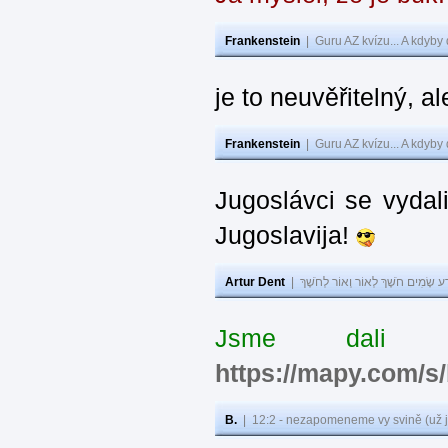
Frankenstein
|
Guru AZ kvízu... A kdyby
je to neuvěřitelný, al
Frankenstein
|
Guru AZ kvízu... A kdyby
Jugoslávci se vydal
Jugoslavija!
Artur Dent
|
ע שָׂמִים חֹשֶׁךְ לְאוֹר וְאוֹר לְחֹשֶׁךְ
Jsme dali s
https://mapy.com/s
B.
|
12:2 - nezapomeneme vy svině (už j