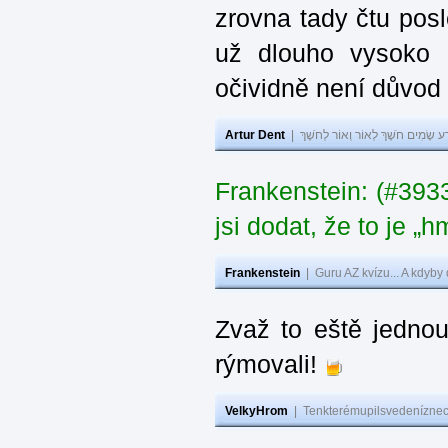
zrovna tady čtu pos
už dlouho vysoko 
očividně není důvod
Artur Dent
|
ע שָׂמִים חֹשֶׁךְ לְאוֹר וְאוֹר לְחֹשֶׁךְ
Frankenstein: (#39
jsi dodat, že to je „
Frankenstein
|
Guru AZ kvízu... A kdyby
Zvaž to eště jedno
rýmovali!
VelkyHrom
|
Tenkterémupilsvedeníznech