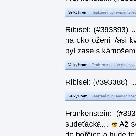
VelkyHrom
|
Tenkterémupilsvedeníznech
Ribisel: (#393393) 
na oko oženil /asi k
byl zase s kámoš
VelkyHrom
|
Tenkterémupilsvedeníznech
Ribisel: (#393388) 
VelkyHrom
|
Tenkterémupilsvedeníznech
Frankenstein: (#39
sudeťácká…
Až se
do hořčice a bude 