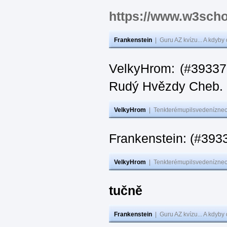
https://www.w3scho
Frankenstein
|
Guru AZ kvízu... A kdyby
VelkyHrom: (#393376
Rudý Hvězdy Cheb.
VelkyHrom
|
Tenkterémupilsvedeníznech
Frankenstein: (#393
VelkyHrom
|
Tenkterémupilsvedeníznech
tučně
Frankenstein
|
Guru AZ kvízu... A kdyby