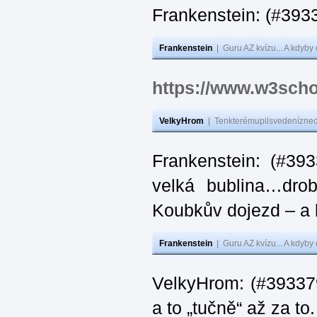
Frankenstein: (#
Frankenstein
|
Guru AZ kvízu... A kdyby
https://www.w3scho
VelkyHrom
|
Tenkterémupilsvedeníznech
Frankenstein: (#39
velká bublina…dro
Koubkův dojezd – a 
Frankenstein
|
Guru AZ kvízu... A kdyby
VelkyHrom: (#393379
a to „tučně“ až za to.