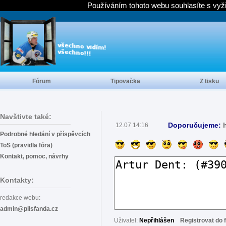
Používáním tohoto webu souhlasíte s vyž
Fórum
Tipovačka
Z tisku
Navštivte také:
Doporučujeme:
12.07 14:16
Podrobné hledání v příspěvcích
ToS (pravidla fóra)
Kontakt, pomoc, návrhy
Kontakty:
redakce webu:
admin@pilsfanda.cz
Uživatel:
Nepřihlášen
Registrovat do 