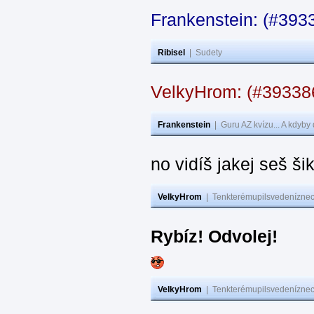
Frankenstein: (#393
Ribisel
|
Sudety
VelkyHrom: (#3933
Frankenstein
|
Guru AZ kvízu... A kdyby
no vidíš jakej seš ši
VelkyHrom
|
Tenkterémupilsvedeníznech
Rybíz! Odvolej!
VelkyHrom
|
Tenkterémupilsvedeníznech