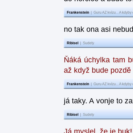
Frankenstein
|
Guru AZ kvízu... A kdyby
no tak ona asi nebud
Ribisel
|
Sudety
Ňáká úchylka tam bu
až když bude pozdě
Frankenstein
|
Guru AZ kvízu... A kdyby
já taky. A vonje to z
Ribisel
|
Sudety
Já myslel, že je buk