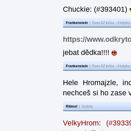
Chuckie: (#393401)
Frankenstein
|
Guru AZ kvízu... A kdyby
https://www.odkryt
jebat dědka!!!!
Frankenstein
|
Guru AZ kvízu... A kdyby
Hele Hromajzle, i
nechceš si ho zase 
Ribisel
|
Sudety
VelkyHrom: (#393