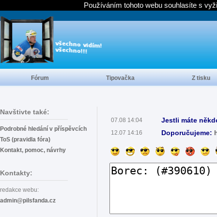
Používáním tohoto webu souhlasíte s vyž
Fórum
Tipovačka
Z tisku
Navštivte také:
Jestli máte někd
07.08 14:04
Podrobné hledání v příspěvcích
Doporučujeme:
12.07 14:16
ToS (pravidla fóra)
Kontakt, pomoc, návrhy
Kontakty:
redakce webu:
admin@pilsfanda.cz