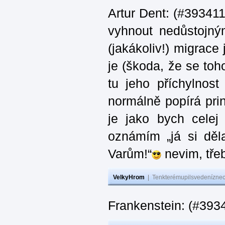
Artur Dent: (#393411)
vyhnout nedůstojný
(jakákoliv!) migrace
je (škoda, že se toh
tu jeho příchylnos
normálně popírá princ
je jako bych celej 
oznámím „já si děla
Varům!“
nevim, třeb
VelkyHrom
|
Tenkterémupilsvedeníznech
Frankenstein: (#393