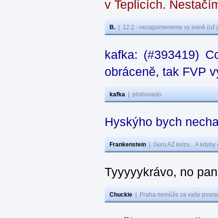
v Teplicích. Nestačí
B.
|
12:2 - nezapomeneme vy svině (už j
kafka: (#393419) C
obráceně, tak FVP vy
kafka
|
pilshovado
Hyskýho bych nechal
Frankenstein
|
Guru AZ kvízu... A kdyby
Tyyyyykrávo, no pane
Chuckie
|
Praha nemůže za vaše posran