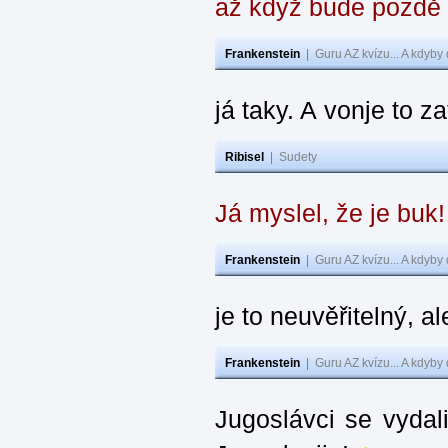
až když bude pozdě
Frankenstein
|
Guru AZ kvízu... A kdyby
já taky. A vonje to z
Ribisel
|
Sudety
Já myslel, že je buk
Frankenstein
|
Guru AZ kvízu... A kdyby
je to neuvěřitelný, al
Frankenstein
|
Guru AZ kvízu... A kdyby
Jugoslávci se vydal