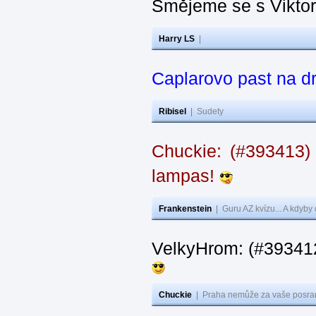
Smějeme se s Vikto
Harry LS
|
Caplarovo past na 
Ribisel
|
Sudety
Chuckie: (#393413)
lampas!
Frankenstein
|
Guru AZ kvízu... A kdyby
VelkyHrom: (#39341
Chuckie
|
Praha nemůže za vaše posran