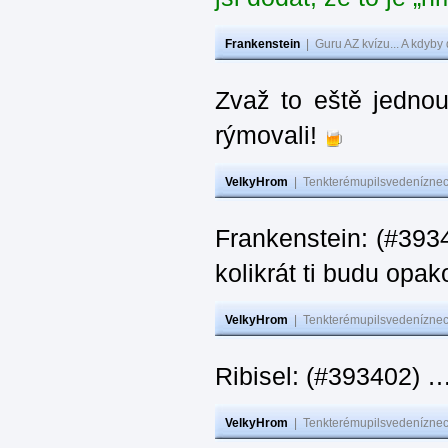
Frankenstein
|
Guru AZ kvízu... A kdyby
Zvaž to eště jedno
rýmovali!
VelkyHrom
|
Tenkterémupilsvedeníznech
Frankenstein: (#39
kolikrát ti budu opak
VelkyHrom
|
Tenkterémupilsvedeníznech
Ribisel: (#393402)
VelkyHrom
|
Tenkterémupilsvedeníznech