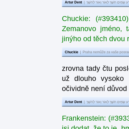
Artur Dent
|
ע שָׂמִים חֹשֶׁךְ לְאוֹר וְאוֹר לְחֹשֶׁךְ
Chuckie: (#393410
Zemanovo jméno, ta
jinýho od těch dvou 
Chuckie
|
Praha nemůže za vaše posran
zrovna tady čtu pos
už dlouho vysoko 
očividně není důvod
Artur Dent
|
ע שָׂמִים חֹשֶׁךְ לְאוֹר וְאוֹר לְחֹשֶׁךְ
Frankenstein: (#39
jsi dodat, že to je „