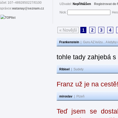
účet: 107–4892850227/0100
Uživatel:
Nepřihlášen
Registrovat do 
správce:
watanay@seznam.cz
Nick:
Hes
« Novější
1
2
3
4
Frankenstein
|
Guru AZ kvízu... A kdyby
tohle tady zahjebá 
Ribisel
|
Sudety
Franz už je na cestě
miroslav
|
Plzeň
Teď jsem se dostal