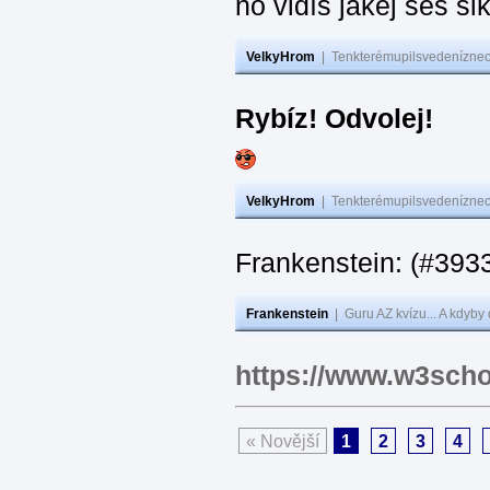
no vidíš jakej seš ši
VelkyHrom
|
Tenkterémupilsvedeníznech
Rybíz! Odvolej!
VelkyHrom
|
Tenkterémupilsvedeníznech
Frankenstein: (#
Frankenstein
|
Guru AZ kvízu... A kdyby
https://www.w3scho
« Novější
1
2
3
4