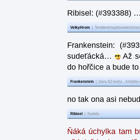
Ribisel: (#393388) 
VelkyHrom
|
Tenkterémupilsvedeníznech
Frankenstein: (#39
sudeťácká…
Až se
do hořčice a bude 
Frankenstein
|
Guru AZ kvízu... A kdyby
no tak ona asi nebud
Ribisel
|
Sudety
Ňáká úchylka tam bu