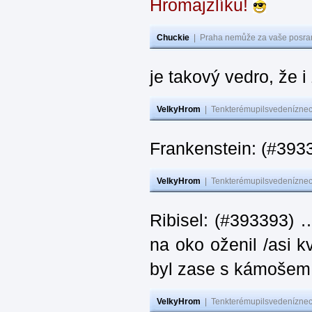
Hromajzlíku!
Chuckie
|
Praha nemůže za vaše posran
je takový vedro, že 
VelkyHrom
|
Tenkterémupilsvedeníznech
Frankenstein: (#393
VelkyHrom
|
Tenkterémupilsvedeníznech
Ribisel: (#393393) 
na oko oženil /asi k
byl zase s kámoš
VelkyHrom
|
Tenkterémupilsvedeníznech