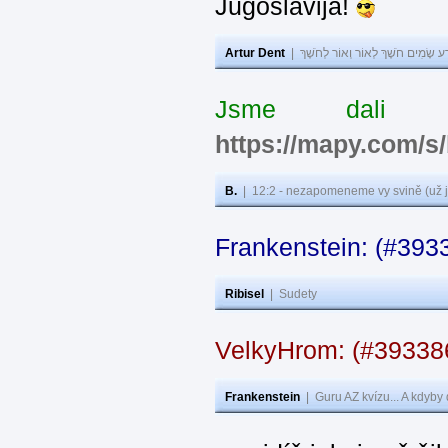
Jugoslavija!
Artur Dent
|
ע שָׂמִים חֹשֶׁךְ לְאוֹר וְאוֹר לְחֹשֶׁךְ
Jsme dali s
https://mapy.com/s
B.
|
12:2 - nezapomeneme vy svině (už j
Frankenstein: (#393
Ribisel
|
Sudety
VelkyHrom: (#3933
Frankenstein
|
Guru AZ kvízu... A kdyby