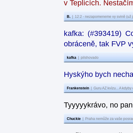
v Teplicích. Nestačí
B.
|
12:2 - nezapomeneme vy svině (už j
kafka: (#393419) C
obráceně, tak FVP vy
kafka
|
pilshovado
Hyskýho bych nechal
Frankenstein
|
Guru AZ kvízu... A kdyby
Tyyyyykrávo, no pane
Chuckie
|
Praha nemůže za vaše posran