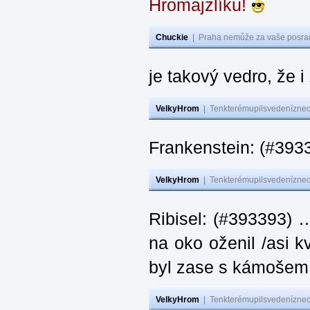
Hromajzlíku!
Chuckie
|
Praha nemůže za vaše posran
je takový vedro, že 
VelkyHrom
|
Tenkterémupilsvedeníznech
Frankenstein: (#393
VelkyHrom
|
Tenkterémupilsvedeníznech
Ribisel: (#393393) 
na oko oženil /asi k
byl zase s kámoš
VelkyHrom
|
Tenkterémupilsvedeníznech