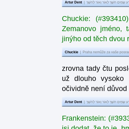
Artur Dent
|
ע שָׂמִים חֹשֶׁךְ לְאוֹר וְאוֹר לְחֹשֶׁךְ
Chuckie: (#393410
Zemanovo jméno, ta
jinýho od těch dvou 
Chuckie
|
Praha nemůže za vaše posran
zrovna tady čtu pos
už dlouho vysoko 
očividně není důvod
Artur Dent
|
ע שָׂמִים חֹשֶׁךְ לְאוֹר וְאוֹר לְחֹשֶׁךְ
Frankenstein: (#39
jsi dodat, že to je „