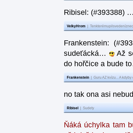
Ribisel: (#393388) 
VelkyHrom
|
Tenkterémupilsvedeníznech
Frankenstein: (#39
sudeťácká…
Až se
do hořčice a bude 
Frankenstein
|
Guru AZ kvízu... A kdyby
no tak ona asi nebud
Ribisel
|
Sudety
Ňáká úchylka tam bu