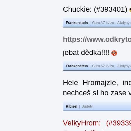
Chuckie: (#393401)
Frankenstein
|
Guru AZ kvízu... A kdyby
https://www.odkryt
jebat dědka!!!!
Frankenstein
|
Guru AZ kvízu... A kdyby
Hele Hromajzle, i
nechceš si ho zase 
Ribisel
|
Sudety
VelkyHrom: (#393