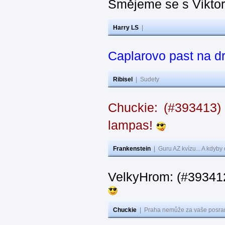
Smějeme se s Vikto
Harry LS
|
Caplarovo past na 
Ribisel
|
Sudety
Chuckie: (#393413)
lampas!
Frankenstein
|
Guru AZ kvízu... A kdyby
VelkyHrom: (#39341
Chuckie
|
Praha nemůže za vaše posran