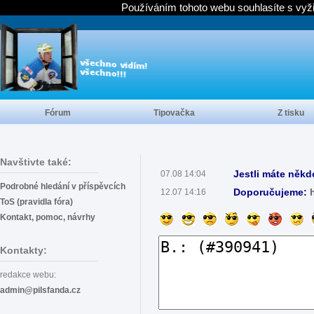
Používáním tohoto webu souhlasíte s vyž
Fórum
Tipovačka
Z tisku
Navštivte také:
Jestli máte někd
07.08 14:04
Podrobné hledání v příspěvcích
Doporučujeme:
12.07 14:16
ToS (pravidla fóra)
Kontakt, pomoc, návrhy
Kontakty:
redakce webu:
admin@pilsfanda.cz