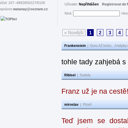
účet: 107–4892850227/0100
Uživatel:
Nepřihlášen
Registrovat do 
správce:
watanay@seznam.cz
Nick:
Hes
« Novější
1
2
3
4
Frankenstein
|
Guru AZ kvízu... A kdyby
tohle tady zahjebá 
Ribisel
|
Sudety
Franz už je na cestě
miroslav
|
Plzeň
Teď jsem se dostal