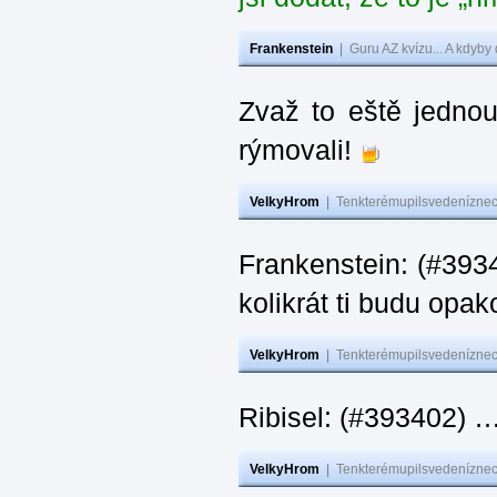
Frankenstein
|
Guru AZ kvízu... A kdyby
Zvaž to eště jedno
rýmovali!
VelkyHrom
|
Tenkterémupilsvedeníznech
Frankenstein: (#39
kolikrát ti budu opak
VelkyHrom
|
Tenkterémupilsvedeníznech
Ribisel: (#393402)
VelkyHrom
|
Tenkterémupilsvedeníznech