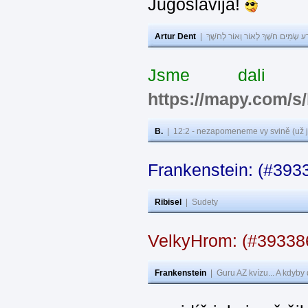
Jugoslavija!
Artur Dent
|
ע שָׂמִים חֹשֶׁךְ לְאוֹר וְאוֹר לְחֹשֶׁךְ
Jsme dali s
https://mapy.com/s
B.
|
12:2 - nezapomeneme vy svině (už j
Frankenstein: (#393
Ribisel
|
Sudety
VelkyHrom: (#3933
Frankenstein
|
Guru AZ kvízu... A kdyby