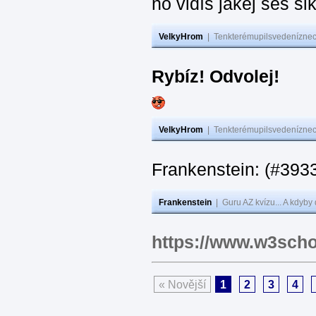
no vidíš jakej seš ši
VelkyHrom
|
Tenkterémupilsvedeníznech
Rybíz! Odvolej!
VelkyHrom
|
Tenkterémupilsvedeníznech
Frankenstein: (#
Frankenstein
|
Guru AZ kvízu... A kdyby
https://www.w3scho
« Novější
1
2
3
4