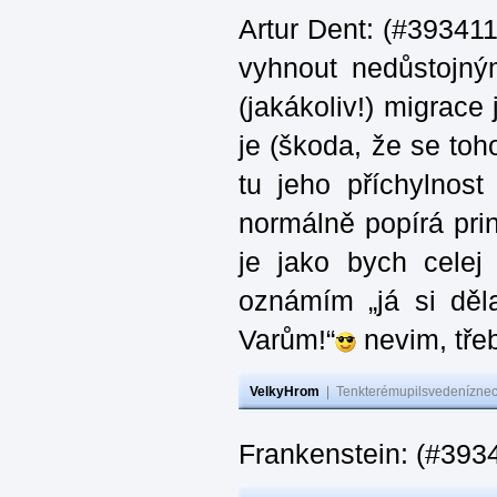
Artur Dent: (#393411)
vyhnout nedůstojný
(jakákoliv!) migrace
je (škoda, že se toh
tu jeho příchylnos
normálně popírá princ
je jako bych celej 
oznámím „já si děla
Varům!“
nevim, třeb
VelkyHrom
|
Tenkterémupilsvedeníznech
Frankenstein: (#393