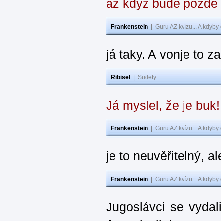
až když bude pozdě
Frankenstein
|
Guru AZ kvízu... A kdyby
já taky. A vonje to z
Ribisel
|
Sudety
Já myslel, že je buk
Frankenstein
|
Guru AZ kvízu... A kdyby
je to neuvěřitelný, al
Frankenstein
|
Guru AZ kvízu... A kdyby
Jugoslávci se vydal