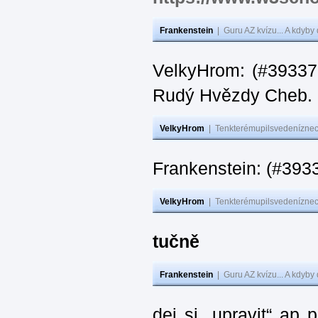
Frankenstein
|
Guru AZ kvízu... A kdyby
VelkyHrom: (#393376
Rudý Hvězdy Cheb.
VelkyHrom
|
Tenkterémupilsvedeníznech
Frankenstein: (#393
VelkyHrom
|
Tenkterémupilsvedeníznech
tučně
Frankenstein
|
Guru AZ kvízu... A kdyby
dej si „upravit“ ap