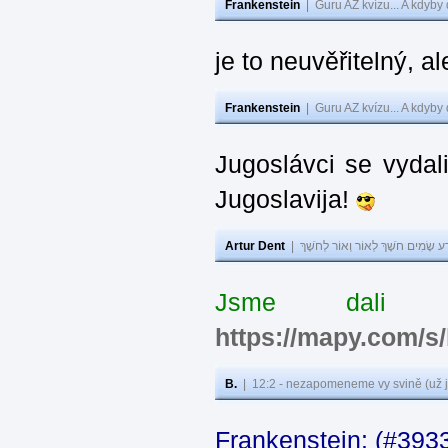
Frankenstein
|
Guru AZ kvízu... A kdyby
je to neuvěřitelný, al
Frankenstein
|
Guru AZ kvízu... A kdyby
Jugoslávci se vydal
Jugoslavija!
Artur Dent
|
ע שָׂמִים חֹשֶׁךְ לְאוֹר וְאוֹר לְחֹשֶׁךְ
Jsme dali s
https://mapy.com/s
B.
|
12:2 - nezapomeneme vy svině (už j
Frankenstein: (#393