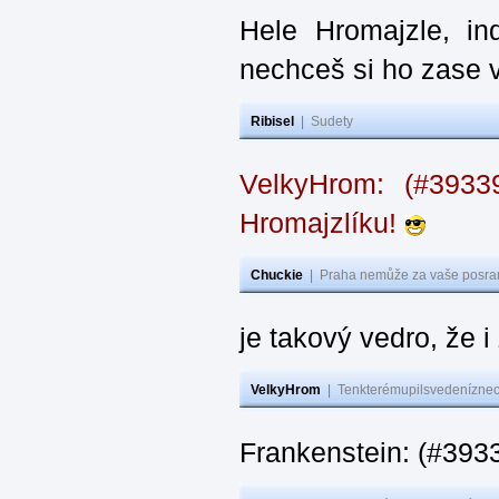
Hele Hromajzle, i
nechceš si ho zase 
Ribisel
|
Sudety
VelkyHrom: (#393
Hromajzlíku!
Chuckie
|
Praha nemůže za vaše posran
je takový vedro, že 
VelkyHrom
|
Tenkterémupilsvedeníznech
Frankenstein: (#393