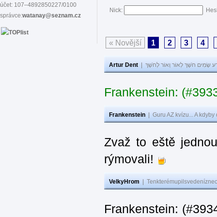
účet: 107–4892850227/0100
Nick:
Hes
správce:
watanay@seznam.cz
« Novější
1
2
3
4
Artur Dent
|
ע שָׂמִים חֹשֶׁךְ לְאוֹר וְאוֹר לְחֹשֶׁךְ
Frankenstein: (#393
Frankenstein
|
Guru AZ kvízu... A kdyby
Zvaž to eště jedno
rýmovali!
VelkyHrom
|
Tenkterémupilsvedeníznech
Frankenstein: (#39