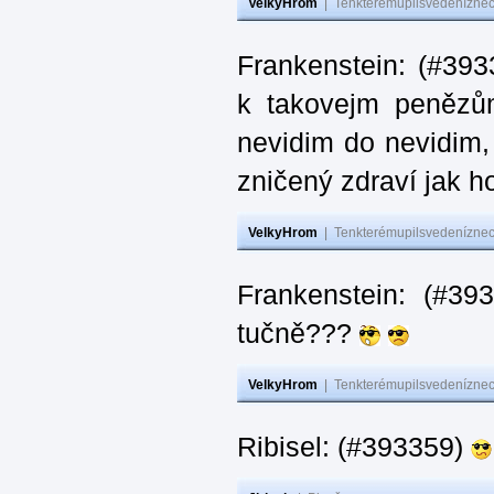
VelkyHrom
|
Tenkterémupilsvedeníznech
Frankenstein: (#393
k takovejm penězů
nevidim do nevidim,
zničený zdraví jak 
VelkyHrom
|
Tenkterémupilsvedeníznech
Frankenstein: (#3
tučně???
VelkyHrom
|
Tenkterémupilsvedeníznech
Ribisel: (#393359)