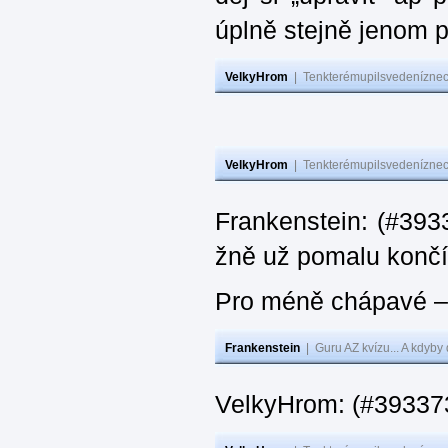
úplně stejně jenom 
VelkyHrom
|
Tenkterémupilsvedeníznech
VelkyHrom
|
Tenkterémupilsvedeníznech
Frankenstein: (#3933
žně už pomalu končí
Pro méně chápavé – 
Frankenstein
|
Guru AZ kvízu... A kdyby
VelkyHrom: (#393373