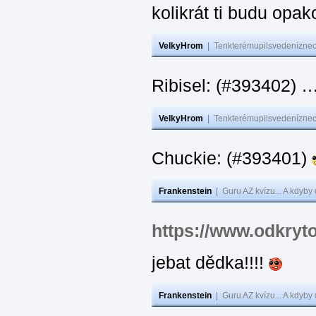
kolikrát ti budu opak
VelkyHrom
|
Tenkterémupilsvedeníznech
Ribisel: (#393402)
VelkyHrom
|
Tenkterémupilsvedeníznech
Chuckie: (#393401)
Frankenstein
|
Guru AZ kvízu... A kdyby
https://www.odkryt
jebat dědka!!!!
Frankenstein
|
Guru AZ kvízu... A kdyby