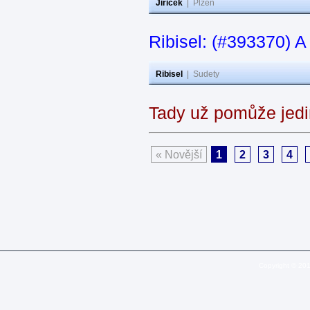
Jiricek
|
Plzeň
Ribisel: (#393370) A
Ribisel
|
Sudety
Tady už pomůže jedi
« Novější
1
2
3
4
Copyright © 20