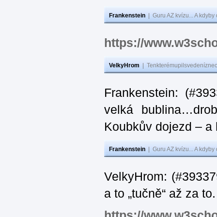
Frankenstein
|
Guru AZ kvízu... A kdyby
https://www.w3scho
VelkyHrom
|
Tenkterémupilsvedeníznech
Frankenstein: (#39
velká bublina…dro
Koubkův dojezd – a 
Frankenstein
|
Guru AZ kvízu... A kdyby
VelkyHrom: (#393379
a to „tučně“ až za to.
https://www.w3scho