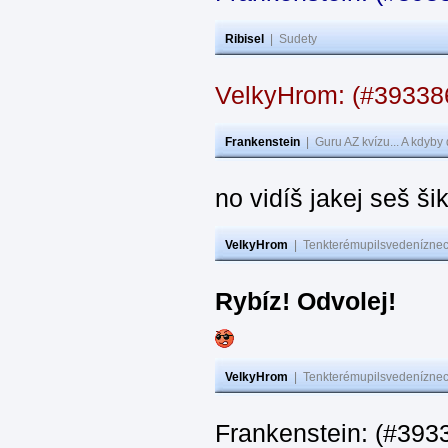
Ribisel
|
Sudety
VelkyHrom: (#3933
Frankenstein
|
Guru AZ kvízu... A kdyby
no vidíš jakej seš ši
VelkyHrom
|
Tenkterémupilsvedeníznech
Rybíz! Odvolej!
VelkyHrom
|
Tenkterémupilsvedeníznech
Frankenstein: (#