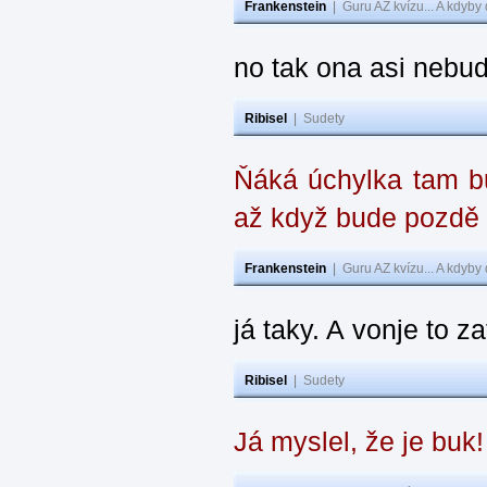
Frankenstein
|
Guru AZ kvízu... A kdyby
no tak ona asi nebud
Ribisel
|
Sudety
Ňáká úchylka tam bu
až když bude pozdě
Frankenstein
|
Guru AZ kvízu... A kdyby
já taky. A vonje to z
Ribisel
|
Sudety
Já myslel, že je buk