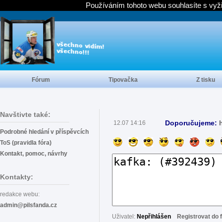
Používáním tohoto webu souhlasíte s vyž
Fórum
Tipovačka
Z tisku
Navštivte také:
Doporučujeme:
12.07 14:16
Podrobné hledání v příspěvcích
ToS (pravidla fóra)
Kontakt, pomoc, návrhy
Kontakty:
redakce webu:
admin@pilsfanda.cz
Uživatel:
Nepřihlášen
Registrovat do 