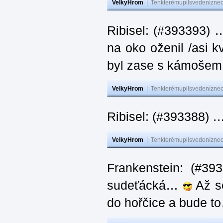
VelkyHrom
|
Tenkterémupilsvedeníznech
Ribisel: (#393393) 
na oko oženil /asi k
byl zase s kámoš
VelkyHrom
|
Tenkterémupilsvedeníznech
Ribisel: (#393388) 
VelkyHrom
|
Tenkterémupilsvedeníznech
Frankenstein: (#39
sudeťácká…
Až se
do hořčice a bude 