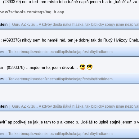
 (#393379) no, a teď tam místo toho tučně napiš jenom b a to „tučně“ až za to
ww.w3schools.com/tags/tag_b.asp
tein
|
Guru AZ kvízu... A kdyby došla ňáká hláška, tak biblický songy jsme nezpíval
: (#393376) nikdy sem ho neměl rád, ten je dobrej tak do Rudý Hvězdy Cheb
om
|
Tenkterémupilsvedeníznechutilopilshokejapřestalbýtindiánem...
ein: (#393378) …nejde mi to, jsem dřevák…
om
|
Tenkterémupilsvedeníznechutilopilshokejapřestalbýtindiánem...
tein
|
Guru AZ kvízu... A kdyby došla ňáká hláška, tak biblický songy jsme nezpíval
ravit“ ap podívej se jak je tam to p a konec p. Uděláš to úplně stejně jenom 
om
|
Tenkterémupilsvedeníznechutilopilshokejapřestalbýtindiánem...