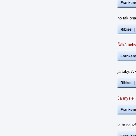
Frankens
no tak ona
Ribisel
Ňáká úchy
Frankens
já taky. A
Ribisel
Já myslel,
Frankens
je to neuvě