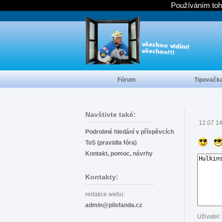
Používáním toh
Fórum
Tipovačk
Navštivte také:
12.07 1
Podrobné hledání v příspěvcích
ToS (pravidla fóra)
Kontakt, pomoc, návrhy
Kontakty:
redakce webu:
admin@pilsfanda.cz
Uživatel: