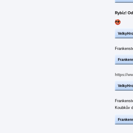
Rybíz! Od
VelkyHr
Frankens
Frankens
https://w
VelkyHr
Frankenst
Koubkův d
Frankens