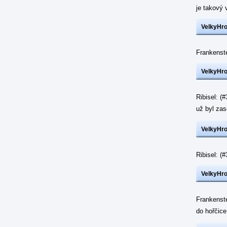
je takový 
VelkyHr
Frankenst
VelkyHr
Ribisel: (
už byl z
VelkyHr
Ribisel: 
VelkyHr
Frankenst
do hořčic