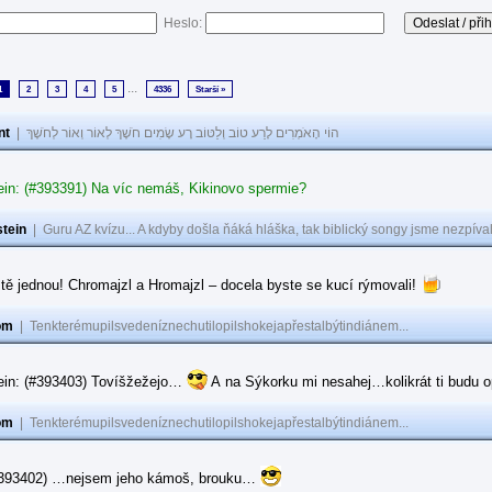
Heslo:
...
1
2
3
4
5
4336
Starší »
nt
|
הוֹי הָאֹמְרִים לָרַע טוֹב וְלַטּוֹב רָע שָׂמִים חֹשֶׁךְ לְאוֹר וְאוֹר לְחֹשֶׁךְ
ein: (#393391) Na víc nemáš, Kikinovo spermie?
tein
|
Guru AZ kvízu... A kdyby došla ňáká hláška, tak biblický songy jsme nezpíval
tě jednou! Chromajzl a Hromajzl – docela byste se kucí rýmovali!
om
|
Tenkterémupilsvedeníznechutilopilshokejapřestalbýtindiánem...
ein: (#393403) Tovíšžežejo…
A na Sýkorku mi nesahej…kolikrát ti budu op
om
|
Tenkterémupilsvedeníznechutilopilshokejapřestalbýtindiánem...
(#393402) …nejsem jeho kámoš, brouku…