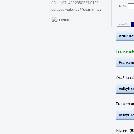
účet: 107–4892850227/0100
Nick:
správce:
watanay@seznam.cz
« Novější
Artur De
Frankenst
Frankens
Zvaž to eš
VelkyHr
Frankenst
VelkyHr
Ribisel: 