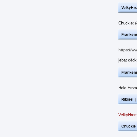
VelkyHr
Chuckie: 
Frankens
https://w
jebat dědk
Frankens
Hele Hrom
Ribisel
VelkyHrom
Chuckie