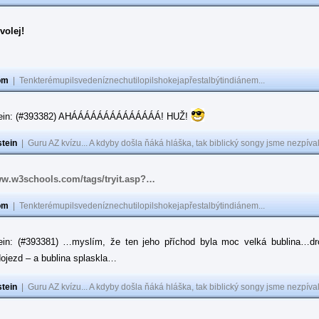
volej!
om
|
Tenkterémupilsvedeníznechutilopilshokejapřestalbýtindiánem...
tein: (#393382) AHÁÁÁÁÁÁÁÁÁÁÁÁÁÁ! HUŽ!
tein
|
Guru AZ kvízu... A kdyby došla ňáká hláška, tak biblický songy jsme nezpíval
ww.w3schools.com/tags/tryit.asp?…
om
|
Tenkterémupilsvedeníznechutilopilshokejapřestalbýtindiánem...
ein: (#393381) …myslím, že ten jeho příchod byla moc velká bublina…dr
ojezd – a bublina splaskla…
tein
|
Guru AZ kvízu... A kdyby došla ňáká hláška, tak biblický songy jsme nezpíval