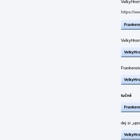
VelkyHrom:
https://w
Frankens
VelkyHrom
VelkyHr
Frankenst
VelkyHr
tučně
Frankens
dej si „up
VelkyHr