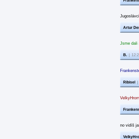
Frankens
Jugoslávc
Artur De
Jsme dali
B.
|
12:2
Frankenste
Ribisel
VelkyHrom
Frankens
no vidíš j
VelkyHr