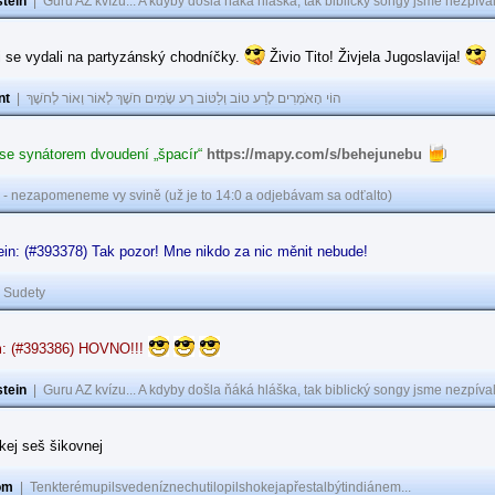
tein
|
Guru AZ kvízu... A kdyby došla ňáká hláška, tak biblický songy jsme nezpíval
i se vydali na partyzánský chodníčky.
Živio Tito! Živjela Jugoslavija!
nt
|
הוֹי הָאֹמְרִים לָרַע טוֹב וְלַטּוֹב רָע שָׂמִים חֹשֶׁךְ לְאוֹר וְאוֹר לְחֹשֶׁךְ
 se synátorem dvoudení „špacír“
https://mapy.com/s/behejunebu
 - nezapomeneme vy svině (už je to 14:0 a odjebávam sa odťalto)
in: (#393378) Tak pozor! Mne nikdo za nic měnit nebude!
|
Sudety
: (#393386) HOVNO!!!
tein
|
Guru AZ kvízu... A kdyby došla ňáká hláška, tak biblický songy jsme nezpíval
akej seš šikovnej
om
|
Tenkterémupilsvedeníznechutilopilshokejapřestalbýtindiánem...