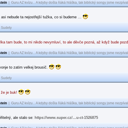
tein
|
Guru AZ kvízu... A kdyby došla ňáká hláška, tak biblický songy jsme nezpíval
 asi nebude ta nejostřejší tužka, co si budeme …
|
Sudety
lka tam bude, to mi nikdo nevymluví, to ale děvče pozná, až když bude poz
tein
|
Guru AZ kvízu... A kdyby došla ňáká hláška, tak biblický songy jsme nezpíval
 vonje to zatim velkej brousič.
|
Sudety
 že je buk!
tein
|
Guru AZ kvízu... A kdyby došla ňáká hláška, tak biblický songy jsme nezpíval
řitelný, ale stalo se:
https://www.super.cz/…u-ct-1526875