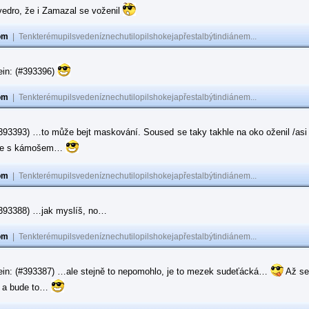
vedro, že i Zamazal se voženil
om
|
Tenkterémupilsvedeníznechutilopilshokejapřestalbýtindiánem...
ein: (#393396)
om
|
Tenkterémupilsvedeníznechutilopilshokejapřestalbýtindiánem...
#393393) …to může bejt maskování. Soused se taky takhle na oko oženil /asi 
ase s kámošem…
om
|
Tenkterémupilsvedeníznechutilopilshokejapřestalbýtindiánem...
(#393388) …jak myslíš, no…
om
|
Tenkterémupilsvedeníznechutilopilshokejapřestalbýtindiánem...
ein: (#393387) …ale stejně to nepomohlo, je to mezek sudeťácká…
Až se
e a bude to…