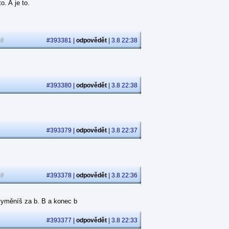
. A je to.
i!
#393381 |
odpovědět
| 3.8 22:38
.
#393380 |
odpovědět
| 3.8 22:38
#393379 |
odpovědět
| 3.8 22:37
i!
#393378 |
odpovědět
| 3.8 22:36
p vyměníš za b. B a konec b
#393377 |
odpovědět
| 3.8 22:33