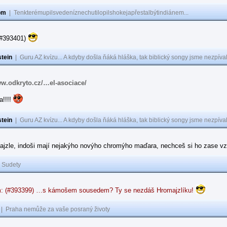
om
|
Tenkterémupilsvedeníznechutilopilshokejapřestalbýtindiánem...
(#393401)
tein
|
Guru AZ kvízu... A kdyby došla ňáká hláška, tak biblický songy jsme nezpíval
ww.odkryto.cz/…el-asociace/
a!!!!
tein
|
Guru AZ kvízu... A kdyby došla ňáká hláška, tak biblický songy jsme nezpíval
ajzle, indoši mají nejakýho novýho chromýho maďara, nechceš si ho zase vz
|
Sudety
: (#393399) …s kámošem sousedem? Ty se nezdáš Hromajzlíku!
|
Praha nemůže za vaše posraný životy