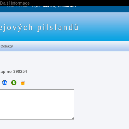
Další informace
PRÍŠTÍ ZÁPAS:
, zbývá:
NaN den, NaN:NaN:NaN
ejových pilsfandů
Odkazy
naplno-390254