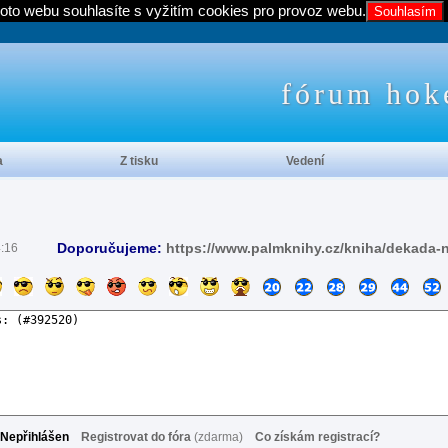
oto webu souhlasíte s vyžitím cookies pro provoz webu.
Souhlasím
fórum hok
a
Z tisku
Vedení
Doporučujeme:
https://www.palmknihy.cz/kniha/dekada-
4:16
Nepřihlášen
Registrovat do fóra
(zdarma)
Co získám registrací?