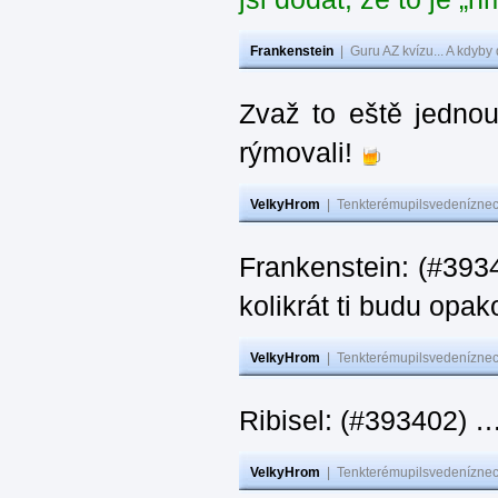
Frankenstein
|
Guru AZ kvízu... A kdyby
Zvaž to eště jedno
rýmovali!
VelkyHrom
|
Tenkterémupilsvedeníznech
Frankenstein: (#39
kolikrát ti budu opak
VelkyHrom
|
Tenkterémupilsvedeníznech
Ribisel: (#393402)
VelkyHrom
|
Tenkterémupilsvedeníznech