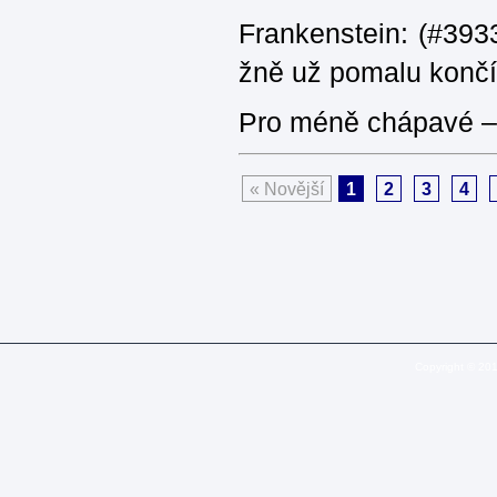
Frankenstein: (#3933
žně už pomalu končí
Pro méně chápavé – 
« Novější
1
2
3
4
Copyright © 20