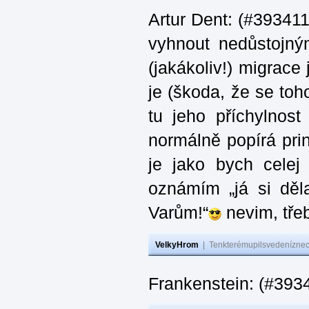
Artur Dent: (#393411)
vyhnout nedůstojný
(jakákoliv!) migrace
je (škoda, že se toh
tu jeho příchylnos
normálně popírá princ
je jako bych celej 
oznámím „já si děla
Varům!“
nevim, třeb
VelkyHrom
|
Tenkterémupilsvedeníznech
Frankenstein: (#393