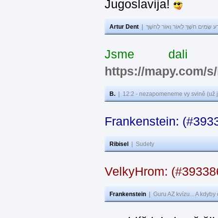
Jugoslavija!
Artur Dent
|
ע שָׂמִים חֹשֶׁךְ לְאוֹר וְאוֹר לְחֹשֶׁךְ
Jsme dali s
https://mapy.com/s
B.
|
12:2 - nezapomeneme vy svině (už j
Frankenstein: (#393
Ribisel
|
Sudety
VelkyHrom: (#3933
Frankenstein
|
Guru AZ kvízu... A kdyby