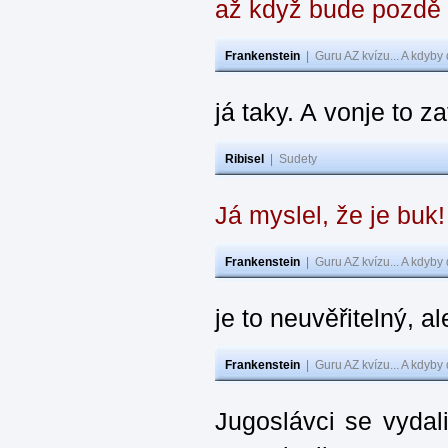
až když bude pozdě
Frankenstein
|
Guru AZ kvízu... A kdyby
já taky. A vonje to z
Ribisel
|
Sudety
Já myslel, že je buk
Frankenstein
|
Guru AZ kvízu... A kdyby
je to neuvěřitelný, al
Frankenstein
|
Guru AZ kvízu... A kdyby
Jugoslávci se vydal