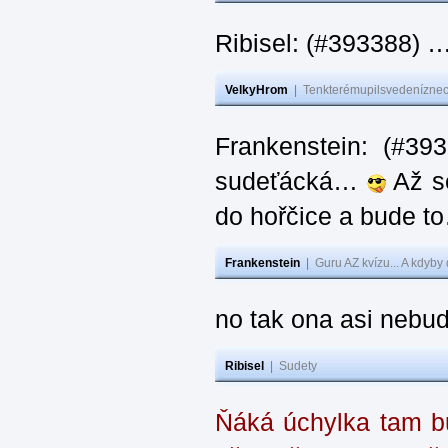
Ribisel: (#393388) 
VelkyHrom
|
Tenkterémupilsvedeníznech
Frankenstein: (#39
sudeťácká…
Až se
do hořčice a bude 
Frankenstein
|
Guru AZ kvízu... A kdyby
no tak ona asi nebud
Ribisel
|
Sudety
Ňáká úchylka tam bu