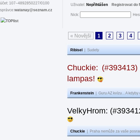
účet: 107–4892850227/0100
Uživatel:
Nepřihlášen
Registrovat do 
správce:
watanay@seznam.cz
Nick:
Hes
« Novější
1
2
3
4
Ribisel
|
Sudety
Chuckie: (#393413)
lampas!
Frankenstein
|
Guru AZ kvízu... A kdyby
VelkyHrom: (#39341
Chuckie
|
Praha nemůže za vaše posran