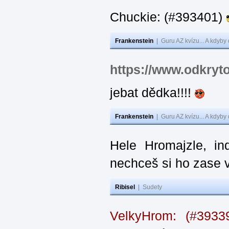
Chuckie: (#393401)
Frankenstein
|
Guru AZ kvízu... A kdyby
https://www.odkryt
jebat dědka!!!!
Frankenstein
|
Guru AZ kvízu... A kdyby
Hele Hromajzle, i
nechceš si ho zase 
Ribisel
|
Sudety
VelkyHrom: (#393