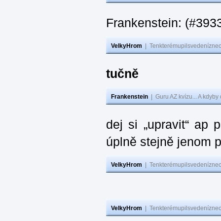
Frankenstein: (#393
VelkyHrom
|
Tenkterémupilsvedeníznech
tučně
Frankenstein
|
Guru AZ kvízu... A kdyby
dej si „upravit“ ap
úplně stejně jenom 
VelkyHrom
|
Tenkterémupilsvedeníznech
VelkyHrom
|
Tenkterémupilsvedeníznech