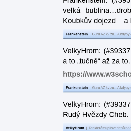
Frankenstein: (#39
velká bublina…dro
Koubkův dojezd – a 
Frankenstein
|
Guru AZ kvízu... A kdyby
VelkyHrom: (#393379
a to „tučně“ až za to.
https://www.w3scho
Frankenstein
|
Guru AZ kvízu... A kdyby
VelkyHrom: (#393376
Rudý Hvězdy Cheb.
VelkyHrom
|
Tenkterémupilsvedeníznech