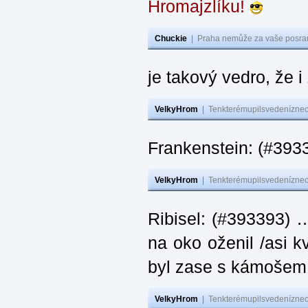
Hromajzlíku!
Chuckie
|
Praha nemůže za vaše posran
je takový vedro, že 
VelkyHrom
|
Tenkterémupilsvedeníznech
Frankenstein: (#393
VelkyHrom
|
Tenkterémupilsvedeníznech
Ribisel: (#393393) 
na oko oženil /asi k
byl zase s kámoš
VelkyHrom
|
Tenkterémupilsvedeníznech