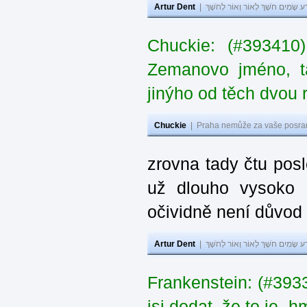
Artur Dent
|
ע שָׂמִים חֹשֶׁךְ לְאוֹר וְאוֹר לְחֹשֶׁךְ
Chuckie: (#393410
Zemanovo jméno, ta
jinýho od těch dvou 
Chuckie
|
Praha nemůže za vaše posran
zrovna tady čtu pos
už dlouho vysoko 
očividně není důvod
Artur Dent
|
ע שָׂמִים חֹשֶׁךְ לְאוֹר וְאוֹר לְחֹשֶׁךְ
Frankenstein: (#39
jsi dodat, že to je „