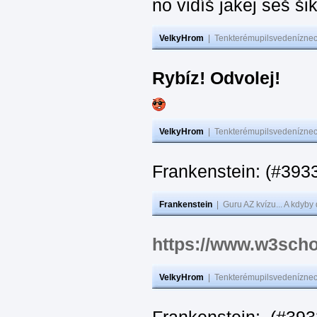
no vidíš jakej seš ši
VelkyHrom
|
Tenkterémupilsvedeníznech
Rybíz! Odvolej!
VelkyHrom
|
Tenkterémupilsvedeníznech
Frankenstein: (#
Frankenstein
|
Guru AZ kvízu... A kdyby
https://www.w3scho
VelkyHrom
|
Tenkterémupilsvedeníznech