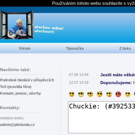
Používáním tohoto webu souhlasíte s vyž
Fórum
Tipovačka
Z tisku
Navštivte také:
Jestli máte někd
07.08 14:04
Podrobné hledání v příspěvcích
Doporučujeme:
12.07 14:16
ToS (pravidla fóra)
Kontakt, pomoc, návrhy
Kontakty:
redakce webu:
admin@pilsfanda.cz