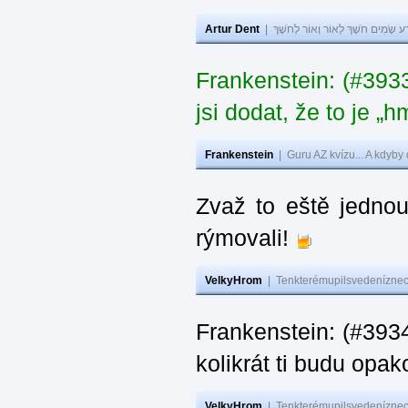
Artur Dent
|
ע שָׂמִים חֹשֶׁךְ לְאוֹר וְאוֹר לְחֹשֶׁךְ
Frankenstein: (#39
jsi dodat, že to je „
Frankenstein
|
Guru AZ kvízu... A kdyby
Zvaž to eště jedno
rýmovali!
VelkyHrom
|
Tenkterémupilsvedeníznech
Frankenstein: (#39
kolikrát ti budu opak
VelkyHrom
|
Tenkterémupilsvedeníznech