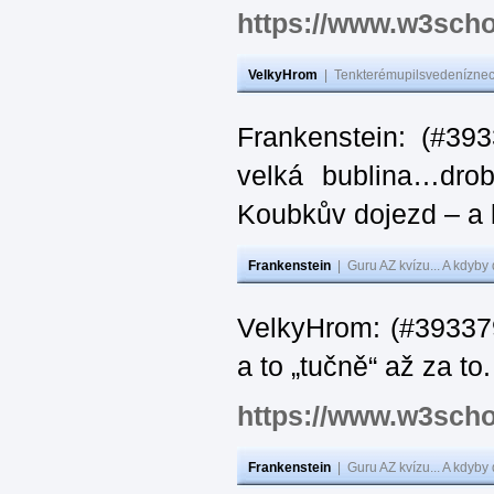
https://www.w3scho
VelkyHrom
|
Tenkterémupilsvedeníznech
Frankenstein: (#39
velká bublina…dro
Koubkův dojezd – a 
Frankenstein
|
Guru AZ kvízu... A kdyby
VelkyHrom: (#393379
a to „tučně“ až za to.
https://www.w3scho
Frankenstein
|
Guru AZ kvízu... A kdyby