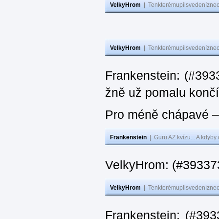
VelkyHrom
|
Tenkterémupilsvedeníznech
VelkyHrom
|
Tenkterémupilsvedeníznech
Frankenstein: (#3933
žně už pomalu končí
Pro méně chápavé – 
Frankenstein
|
Guru AZ kvízu... A kdyby
VelkyHrom: (#393373
VelkyHrom
|
Tenkterémupilsvedeníznech
Frankenstein: (#393