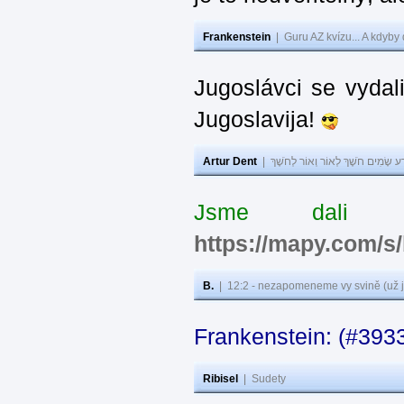
Frankenstein
|
Guru AZ kvízu... A kdyby
Jugoslávci se vydal
Jugoslavija!
Artur Dent
|
ע שָׂמִים חֹשֶׁךְ לְאוֹר וְאוֹר לְחֹשֶׁךְ
Jsme dali s
https://mapy.com/s
B.
|
12:2 - nezapomeneme vy svině (už j
Frankenstein: (#393
Ribisel
|
Sudety