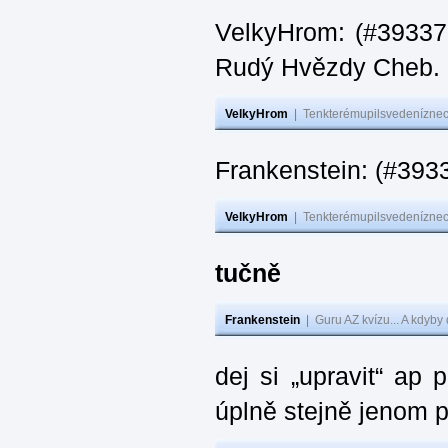
VelkyHrom: (#393376
Rudý Hvězdy Cheb.
VelkyHrom
|
Tenkterémupilsvedeníznech
Frankenstein: (#393
VelkyHrom
|
Tenkterémupilsvedeníznech
tučně
Frankenstein
|
Guru AZ kvízu... A kdyby
dej si „upravit“ ap
úplně stejně jenom 