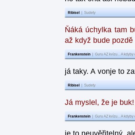
Ribisel
|
Sudety
Ňáká úchylka tam bu
až když bude pozdě
Frankenstein
|
Guru AZ kvízu... A kdyby
já taky. A vonje to z
Ribisel
|
Sudety
Já myslel, že je buk
Frankenstein
|
Guru AZ kvízu... A kdyby
je to neuvěřitelný, al