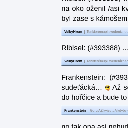
na oko oženil /asi k
byl zase s kámoš
VelkyHrom
|
Tenkterémupilsvedeníznech
Ribisel: (#393388) 
VelkyHrom
|
Tenkterémupilsvedeníznech
Frankenstein: (#39
sudeťácká…
Až se
do hořčice a bude 
Frankenstein
|
Guru AZ kvízu... A kdyby
no tak ona asi nebud