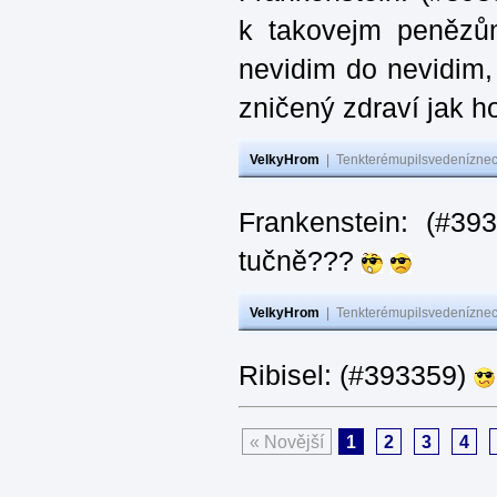
k takovejm penězů
nevidim do nevidim,
zničený zdraví jak 
VelkyHrom
|
Tenkterémupilsvedeníznech
Frankenstein: (#3
tučně???
VelkyHrom
|
Tenkterémupilsvedeníznech
Ribisel: (#393359)
« Novější
1
2
3
4