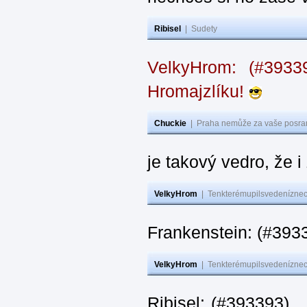
Ribisel
|
Sudety
VelkyHrom: (#393
Hromajzlíku!
Chuckie
|
Praha nemůže za vaše posran
je takový vedro, že 
VelkyHrom
|
Tenkterémupilsvedeníznech
Frankenstein: (#393
VelkyHrom
|
Tenkterémupilsvedeníznech
Ribisel: (#393393) 