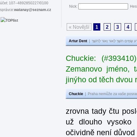
účet: 107–4892850227/0100
Nick:
Hes
správce:
watanay@seznam.cz
« Novější
1
2
3
4
Artur Dent
|
ע שָׂמִים חֹשֶׁךְ לְאוֹר וְאוֹר לְחֹשֶׁךְ
Chuckie: (#393410
Zemanovo jméno, ta
jinýho od těch dvou 
Chuckie
|
Praha nemůže za vaše posran
zrovna tady čtu pos
už dlouho vysoko 
očividně není důvod