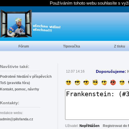
Používáním tohoto webu souhlasíte s vyž
Fórum
Tipovačka
Z tisku
Navštivte také:
Doporučujeme:
12.07 14:16
Podrobné hledání v příspěvcích
ToS (pravidla fóra)
Kontakt, pomoc, návrhy
Kontakty:
redakce webu:
admin@pilsfanda.cz
Uživatel:
Nepřihlášen
Registrovat do 