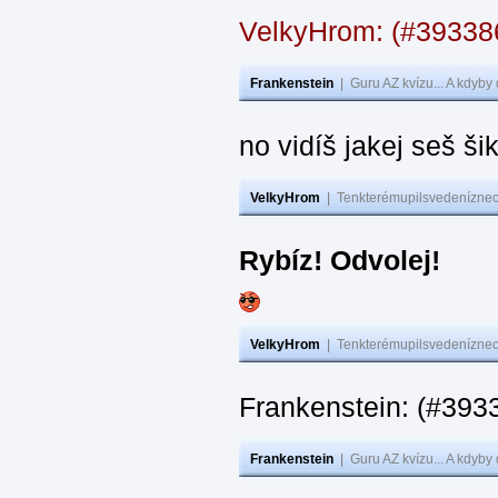
VelkyHrom: (#3933
Frankenstein
|
Guru AZ kvízu... A kdyby
no vidíš jakej seš ši
VelkyHrom
|
Tenkterémupilsvedeníznech
Rybíz! Odvolej!
VelkyHrom
|
Tenkterémupilsvedeníznech
Frankenstein: (#
Frankenstein
|
Guru AZ kvízu... A kdyby