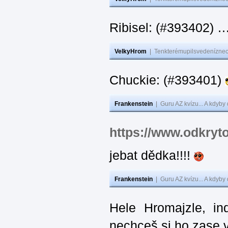
Ribisel: (#393402)
VelkyHrom
|
Tenkterémupilsvedeníznech
Chuckie: (#393401)
Frankenstein
|
Guru AZ kvízu... A kdyby
https://www.odkryt
jebat dědka!!!!
Frankenstein
|
Guru AZ kvízu... A kdyby
Hele Hromajzle, i
nechceš si ho zase 