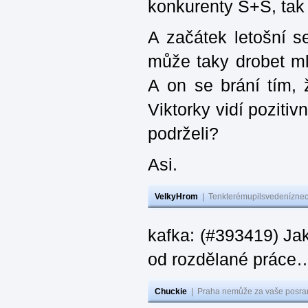
konkurenty S+S, tak 
A začátek letošní 
může taky drobet ml
A on se brání tím,
Viktorky vidí poziti
podrželi?
Asi.
VelkyHrom
|
Tenkterémupilsvedeníznech
kafka: (#393419) Ja
od rozdělané práce
Chuckie
|
Praha nemůže za vaše posran