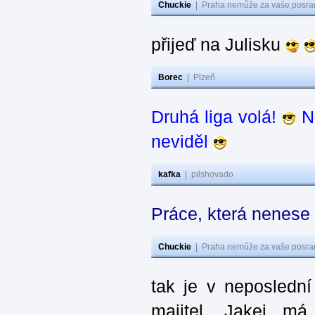
Chuckie
|
Praha nemůže za vaše posran
přijeď na Julisku
Borec
|
Plzeň
Druhá liga volá!
Na
neviděl
kafka
|
pilshovado
Práce, která nenese
Chuckie
|
Praha nemůže za vaše posran
tak je v neposlední
majitel. Jakej m