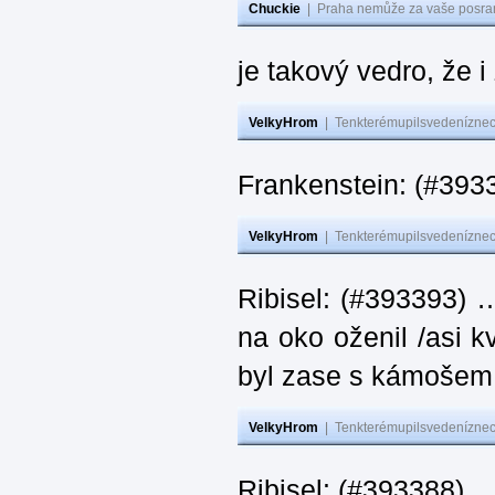
Chuckie
|
Praha nemůže za vaše posran
je takový vedro, že 
VelkyHrom
|
Tenkterémupilsvedeníznech
Frankenstein: (#393
VelkyHrom
|
Tenkterémupilsvedeníznech
Ribisel: (#393393) 
na oko oženil /asi k
byl zase s kámoš
VelkyHrom
|
Tenkterémupilsvedeníznech
Ribisel: (#393388) 