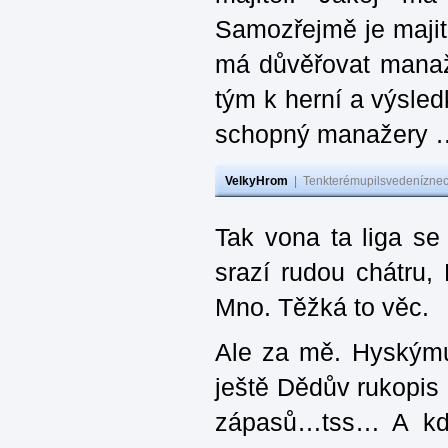
Samozřejmě je majit
má důvěřovat manaž
tým k herní a výsledk
schopný manažery 
VelkyHrom
|
Tenkterémupilsvedeníznech
Tak vona ta liga se
srazí rudou chátru
Mno. Těžká to věc.
Ale za mě. Hyskýmu
ještě Dědův rukopis 
zápasů…tss… A kdy