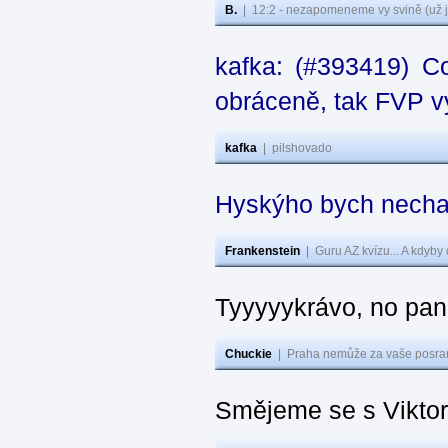
B.
|
12:2 - nezapomeneme vy svině (už j
kafka: (#393419) C
obráceně, tak FVP vy
kafka
|
pilshovado
Hyskýho bych nechal
Frankenstein
|
Guru AZ kvízu... A kdyby
Tyyyyykrávo, no pane
Chuckie
|
Praha nemůže za vaše posran
Smějeme se s Vikto