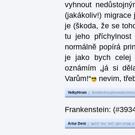
vyhnout nedůstojný
(jakákoliv!) migrace
je (škoda, že se toh
tu jeho příchylnos
normálně popírá princ
je jako bych celej 
oznámím „já si děla
Varům!“
nevim, třeb
VelkyHrom
|
Tenkterémupilsvedeníznech
Frankenstein: (#393
Artur Dent
|
ע שָׂמִים חֹשֶׁךְ לְאוֹר וְאוֹר לְחֹשֶׁךְ