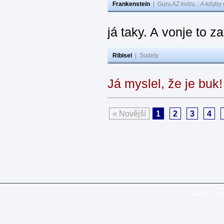
Frankenstein
|
Guru AZ kvízu... A kdyby
já taky. A vonje to z
Ribisel
|
Sudety
Já myslel, že je buk
« Novější
1
2
3
4
Copyright © 20