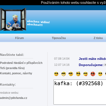
Používáním tohoto webu souhlasíte s vyž
Fórum
Tipovačka
Z tisku
Navštivte také:
Jestli máte někd
07.08 14:04
Podrobné hledání v příspěvcích
Doporučujeme:
12.07 14:16
ToS (pravidla fóra)
Kontakt, pomoc, návrhy
Kontakty:
redakce webu:
admin@pilsfanda.cz