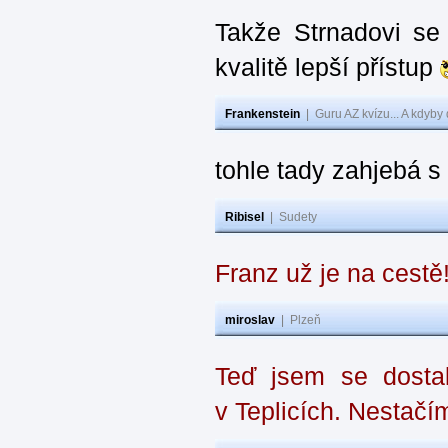
Takže Strnadovi se 
kvalitě lepší přístup
Frankenstein
|
Guru AZ kvízu... A kdyby
tohle tady zahjebá 
Ribisel
|
Sudety
Franz už je na cestě
miroslav
|
Plzeň
Teď jsem se dostal
v Teplicích. Nestačí