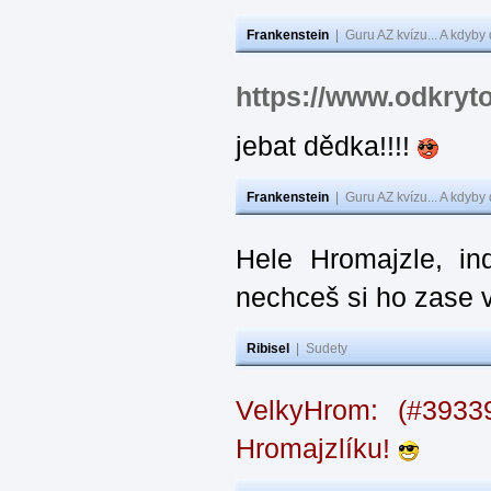
Frankenstein
|
Guru AZ kvízu... A kdyby
https://www.odkryt
jebat dědka!!!!
Frankenstein
|
Guru AZ kvízu... A kdyby
Hele Hromajzle, i
nechceš si ho zase 
Ribisel
|
Sudety
VelkyHrom: (#393
Hromajzlíku!