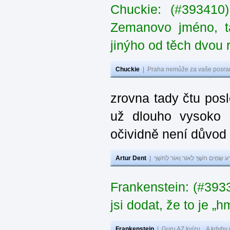
Chuckie: (#393410
Zemanovo jméno, ta
jinýho od těch dvou 
Chuckie
|
Praha nemůže za vaše posran
zrovna tady čtu pos
už dlouho vysoko 
očividně není důvod
Artur Dent
|
ע שָׂמִים חֹשֶׁךְ לְאוֹר וְאוֹר לְחֹשֶׁךְ
Frankenstein: (#39
jsi dodat, že to je „
Frankenstein
|
Guru AZ kvízu... A kdyby