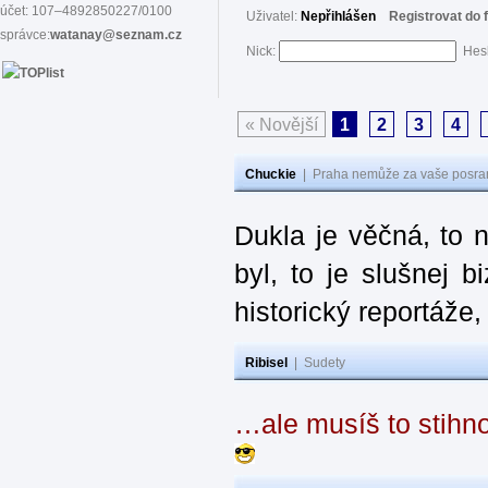
účet: 107–4892850227/0100
Uživatel:
Nepřihlášen
Registrovat do 
správce:
watanay@seznam.cz
Nick:
Hes
« Novější
1
2
3
4
Chuckie
|
Praha nemůže za vaše posran
Dukla je věčná, to 
byl, to je slušnej 
historický reportáže,
Ribisel
|
Sudety
…ale musíš to stihn