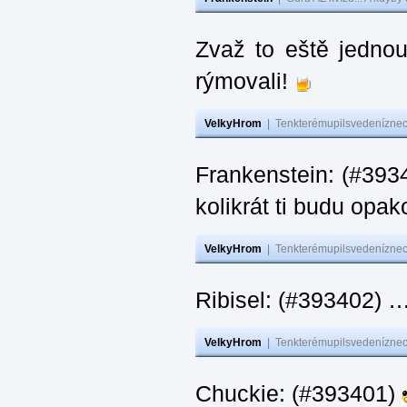
Zvaž to eště jedno
rýmovali!
VelkyHrom
|
Tenkterémupilsvedeníznech
Frankenstein: (#39
kolikrát ti budu opak
VelkyHrom
|
Tenkterémupilsvedeníznech
Ribisel: (#393402)
VelkyHrom
|
Tenkterémupilsvedeníznech
Chuckie: (#393401)