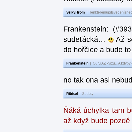
VelkyHrom
|
Tenkterémupilsvedeníznech
Frankenstein: (#39
sudeťácká…
Až se
do hořčice a bude 
Frankenstein
|
Guru AZ kvízu... A kdyby
no tak ona asi nebud
Ribisel
|
Sudety
Ňáká úchylka tam bu
až když bude pozdě