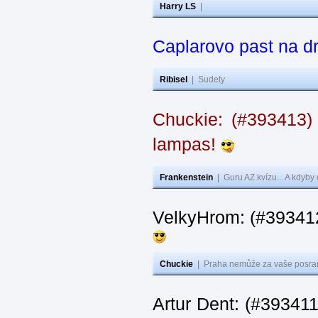
Harry LS
|
Caplarovo past na 
Ribisel
|
Sudety
Chuckie: (#393413)
lampas!
Frankenstein
|
Guru AZ kvízu... A kdyby
VelkyHrom: (#39341
Chuckie
|
Praha nemůže za vaše posran
Artur Dent: (#393411)