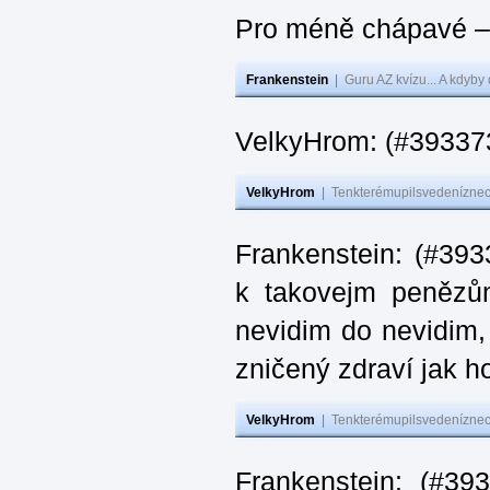
Pro méně chápavé – 
Frankenstein
|
Guru AZ kvízu... A kdyby
VelkyHrom: (#393373
VelkyHrom
|
Tenkterémupilsvedeníznech
Frankenstein: (#393
k takovejm penězů
nevidim do nevidim,
zničený zdraví jak 
VelkyHrom
|
Tenkterémupilsvedeníznech
Frankenstein: (#3