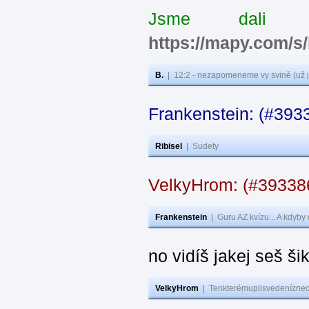
Jsme dali s
https://mapy.com/s
B.
|
12:2 - nezapomeneme vy svině (už j
Frankenstein: (#393
Ribisel
|
Sudety
VelkyHrom: (#3933
Frankenstein
|
Guru AZ kvízu... A kdyby
no vidíš jakej seš ši
VelkyHrom
|
Tenkterémupilsvedeníznech