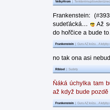
VelkyHrom
|
Tenkterémupilsvedeníznech
Frankenstein: (#39
sudeťácká…
Až se
do hořčice a bude 
Frankenstein
|
Guru AZ kvízu... A kdyby
no tak ona asi nebud
Ribisel
|
Sudety
Ňáká úchylka tam bu
až když bude pozdě
Frankenstein
|
Guru AZ kvízu... A kdyby