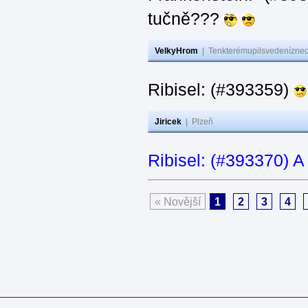
tučně???
VelkyHrom
|
Tenkterémupilsvedeníznech
Ribisel: (#393359)
Jiricek
|
Plzeň
Ribisel: (#393370) A
« Novější
1
2
3
4