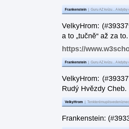
Frankenstein
|
Guru AZ kvízu... A kdyby
VelkyHrom: (#393379
a to „tučně“ až za to.
https://www.w3scho
Frankenstein
|
Guru AZ kvízu... A kdyby
VelkyHrom: (#393376
Rudý Hvězdy Cheb.
VelkyHrom
|
Tenkterémupilsvedeníznech
Frankenstein: (#393