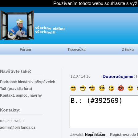
Používáním tohoto webu souhlasíte s vyž
Fórum
Tipovačka
Z tisku
Navštivte také:
Doporučujeme:
12.07 14:16
Podrobné hledání v příspěvcích
ToS (pravidla fóra)
Kontakt, pomoc, návrhy
Kontakty:
redakce webu:
admin@pilsfanda.cz
Uživatel:
Nepřihlášen
Registrovat do 