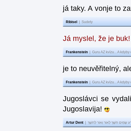
já taky. A vonje to z
Ribisel
|
Sudety
Já myslel, že je buk
Frankenstein
|
Guru AZ kvízu... A kdyby
je to neuvěřitelný, al
Frankenstein
|
Guru AZ kvízu... A kdyby
Jugoslávci se vydal
Jugoslavija!
Artur Dent
|
ע שָׂמִים חֹשֶׁךְ לְאוֹר וְאוֹר לְחֹשֶׁךְ