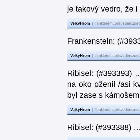
je takový vedro, že 
VelkyHrom
|
Tenkterémupilsvedeníznech
Frankenstein: (#393
VelkyHrom
|
Tenkterémupilsvedeníznech
Ribisel: (#393393) 
na oko oženil /asi k
byl zase s kámoš
VelkyHrom
|
Tenkterémupilsvedeníznech
Ribisel: (#393388) 