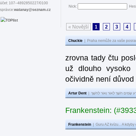
účet: 107–4892850227/0100
Nick:
Hes
správce:
watanay@seznam.cz
« Novější
1
2
3
4
Chuckie
|
Praha nemůže za vaše posran
zrovna tady čtu pos
už dlouho vysoko 
očividně není důvod
Artur Dent
|
ע שָׂמִים חֹשֶׁךְ לְאוֹר וְאוֹר לְחֹשֶׁךְ
Frankenstein: (#393
Frankenstein
|
Guru AZ kvízu... A kdyby