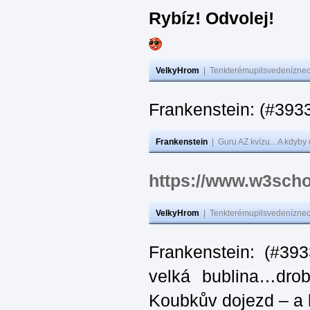
Rybíz! Odvolej!
VelkyHrom
|
Tenkterémupilsvedeníznech
Frankenstein: (#
Frankenstein
|
Guru AZ kvízu... A kdyby
https://www.w3scho
VelkyHrom
|
Tenkterémupilsvedeníznech
Frankenstein: (#39
velká bublina…dro
Koubkův dojezd – a 