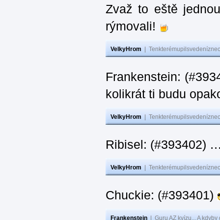
Zvaž to eště jedno
rýmovali!
VelkyHrom
|
Tenkterémupilsvedeníznech
Frankenstein: (#39
kolikrát ti budu opak
VelkyHrom
|
Tenkterémupilsvedeníznech
Ribisel: (#393402)
VelkyHrom
|
Tenkterémupilsvedeníznech
Chuckie: (#393401)
Frankenstein
|
Guru AZ kvízu... A kdyby