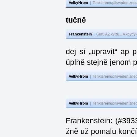
VelkyHrom
|
Tenkterémupilsvedeníznech
tučně
Frankenstein
|
Guru AZ kvízu... A kdyby
dej si „upravit“ ap
úplně stejně jenom 
VelkyHrom
|
Tenkterémupilsvedeníznech
VelkyHrom
|
Tenkterémupilsvedeníznech
Frankenstein: (#3933
žně už pomalu končí