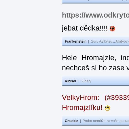
https://www.odkryt
jebat dědka!!!!
Frankenstein
|
Guru AZ kvízu... A kdyby
Hele Hromajzle, i
nechceš si ho zase 
Ribisel
|
Sudety
VelkyHrom: (#393
Hromajzlíku!
Chuckie
|
Praha nemůže za vaše posran