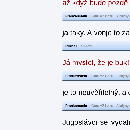
až když bude pozdě
Frankenstein
|
Guru AZ kvízu... A kdyby
já taky. A vonje to z
Ribisel
|
Sudety
Já myslel, že je buk
Frankenstein
|
Guru AZ kvízu... A kdyby
je to neuvěřitelný, al
Frankenstein
|
Guru AZ kvízu... A kdyby
Jugoslávci se vydal