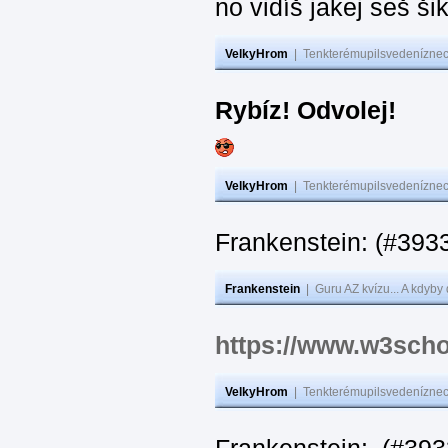
no vidíš jakej seš ši
VelkyHrom
|
Tenkterémupilsvedeníznech
Rybíz! Odvolej!
VelkyHrom
|
Tenkterémupilsvedeníznech
Frankenstein: (#
Frankenstein
|
Guru AZ kvízu... A kdyby
https://www.w3scho
VelkyHrom
|
Tenkterémupilsvedeníznech