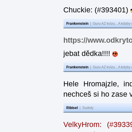
Chuckie: (#393401)
Frankenstein
|
Guru AZ kvízu... A kdyby
https://www.odkryt
jebat dědka!!!!
Frankenstein
|
Guru AZ kvízu... A kdyby
Hele Hromajzle, i
nechceš si ho zase 
Ribisel
|
Sudety
VelkyHrom: (#393