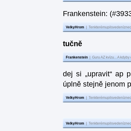
Frankenstein: (#393
VelkyHrom
|
Tenkterémupilsvedeníznech
tučně
Frankenstein
|
Guru AZ kvízu... A kdyby
dej si „upravit“ ap
úplně stejně jenom 
VelkyHrom
|
Tenkterémupilsvedeníznech
VelkyHrom
|
Tenkterémupilsvedeníznech