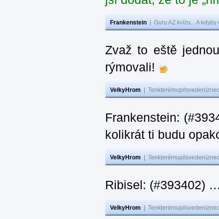
Frankenstein
|
Guru AZ kvízu... A kdyby
Zvaž to eště jedno
rýmovali!
VelkyHrom
|
Tenkterémupilsvedeníznech
Frankenstein: (#39
kolikrát ti budu opak
VelkyHrom
|
Tenkterémupilsvedeníznech
Ribisel: (#393402)
VelkyHrom
|
Tenkterémupilsvedeníznech