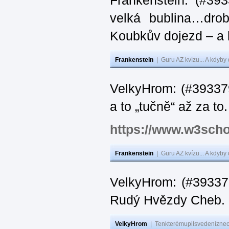
Frankenstein: (#39
velká bublina…dro
Koubkův dojezd – a 
Frankenstein
|
Guru AZ kvízu... A kdyby
VelkyHrom: (#393379
a to „tučně“ až za to.
https://www.w3scho
Frankenstein
|
Guru AZ kvízu... A kdyby
VelkyHrom: (#393376
Rudý Hvězdy Cheb.
VelkyHrom
|
Tenkterémupilsvedeníznech