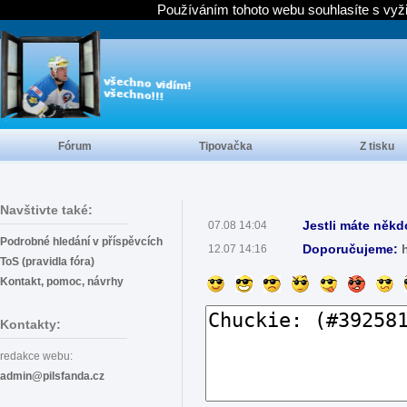
Používáním tohoto webu souhlasíte s vyž
Fórum
Tipovačka
Z tisku
Navštivte také:
Jestli máte někd
07.08 14:04
Podrobné hledání v příspěvcích
Doporučujeme:
12.07 14:16
ToS (pravidla fóra)
Kontakt, pomoc, návrhy
Kontakty:
redakce webu:
admin@pilsfanda.cz