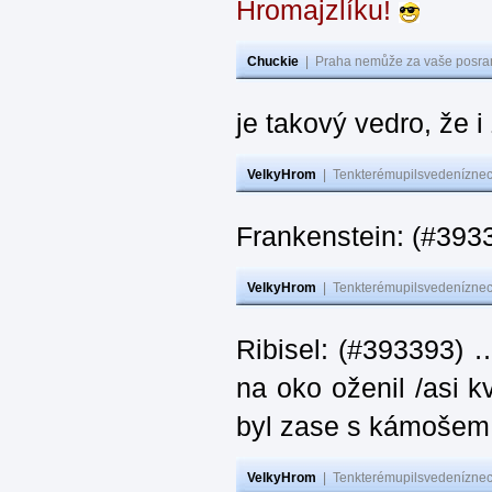
Hromajzlíku!
Chuckie
|
Praha nemůže za vaše posran
je takový vedro, že 
VelkyHrom
|
Tenkterémupilsvedeníznech
Frankenstein: (#393
VelkyHrom
|
Tenkterémupilsvedeníznech
Ribisel: (#393393) 
na oko oženil /asi k
byl zase s kámoš
VelkyHrom
|
Tenkterémupilsvedeníznech