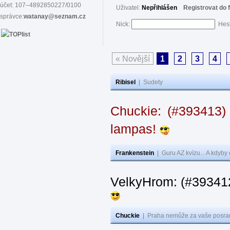
účet: 107–4892850227/0100
Uživatel:
Nepřihlášen
Registrovat do 
správce:
watanay@seznam.cz
Nick:
Hes
« Novější
1
2
3
4
Ribisel
|
Sudety
Chuckie: (#393413)
lampas!
Frankenstein
|
Guru AZ kvízu... A kdyby
VelkyHrom: (#39341
Chuckie
|
Praha nemůže za vaše posran