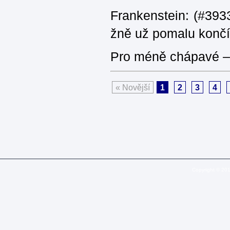
Frankenstein: (#3933
žně už pomalu končí
Pro méně chápavé – 
« Novější
1
2
3
4
Copyright © 20