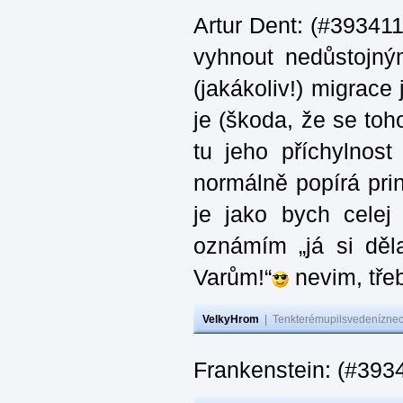
Artur Dent: (#393411)
vyhnout nedůstojný
(jakákoliv!) migrace
je (škoda, že se toh
tu jeho příchylnos
normálně popírá princ
je jako bych celej 
oznámím „já si děla
Varům!“
nevim, třeb
VelkyHrom
|
Tenkterémupilsvedeníznech
Frankenstein: (#393