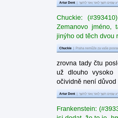
Artur Dent
|
ע שָׂמִים חֹשֶׁךְ לְאוֹר וְאוֹר לְחֹשֶׁךְ
Chuckie: (#393410
Zemanovo jméno, ta
jinýho od těch dvou 
Chuckie
|
Praha nemůže za vaše posran
zrovna tady čtu pos
už dlouho vysoko 
očividně není důvod
Artur Dent
|
ע שָׂמִים חֹשֶׁךְ לְאוֹר וְאוֹר לְחֹשֶׁךְ
Frankenstein: (#39
jsi dodat, že to je „