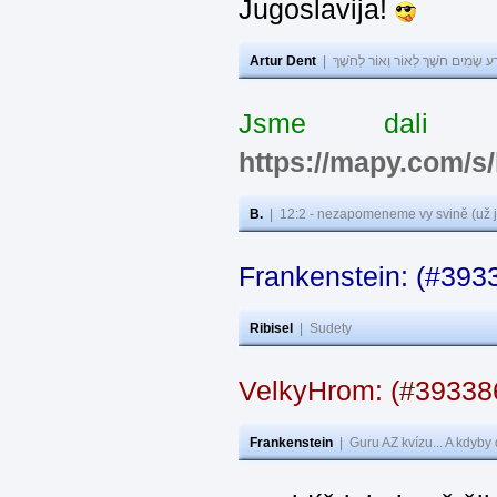
Jugoslavija!
Artur Dent
|
ע שָׂמִים חֹשֶׁךְ לְאוֹר וְאוֹר לְחֹשֶׁךְ
Jsme dali s
https://mapy.com/s
B.
|
12:2 - nezapomeneme vy svině (už j
Frankenstein: (#393
Ribisel
|
Sudety
VelkyHrom: (#3933
Frankenstein
|
Guru AZ kvízu... A kdyby