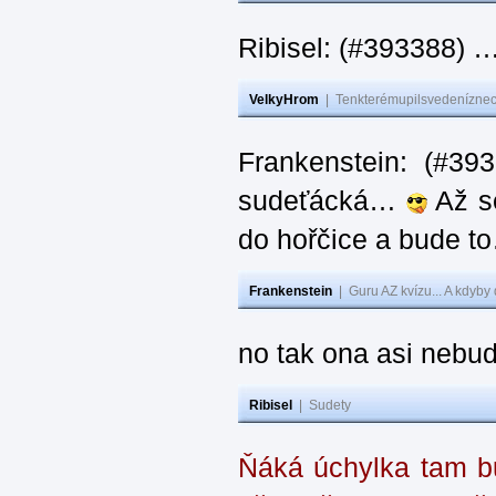
Ribisel: (#393388) 
VelkyHrom
|
Tenkterémupilsvedeníznech
Frankenstein: (#39
sudeťácká…
Až se
do hořčice a bude 
Frankenstein
|
Guru AZ kvízu... A kdyby
no tak ona asi nebud
Ribisel
|
Sudety
Ňáká úchylka tam bu