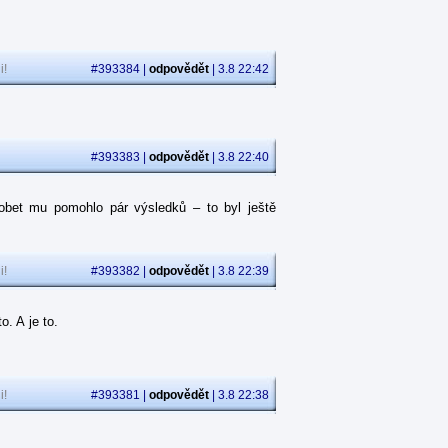
i!
#393384 |
odpovědět
| 3.8 22:42
#393383 |
odpovědět
| 3.8 22:40
obet mu pomohlo pár výsledků – to byl ještě
i!
#393382 |
odpovědět
| 3.8 22:39
. A je to.
i!
#393381 |
odpovědět
| 3.8 22:38
.