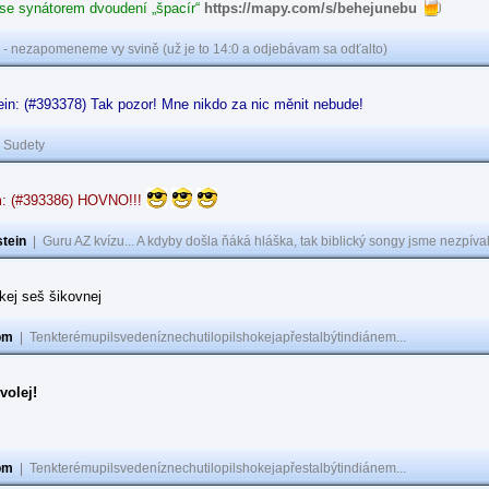
 se synátorem dvoudení „špacír“
https://mapy.com/s/behejunebu
 - nezapomeneme vy svině (už je to 14:0 a odjebávam sa odťalto)
in: (#393378) Tak pozor! Mne nikdo za nic měnit nebude!
|
Sudety
: (#393386) HOVNO!!!
tein
|
Guru AZ kvízu... A kdyby došla ňáká hláška, tak biblický songy jsme nezpíval
akej seš šikovnej
om
|
Tenkterémupilsvedeníznechutilopilshokejapřestalbýtindiánem...
volej!
om
|
Tenkterémupilsvedeníznechutilopilshokejapřestalbýtindiánem...