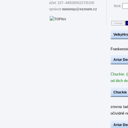
účet: 107–4892850227/0100
Nick:
správce:
watanay@seznam.cz
« Novější
VelkyHr
Frankenste
Artur De
Chuckie: (
od těch dv
Chuckie
zrovna ta
očividně 
Artur De