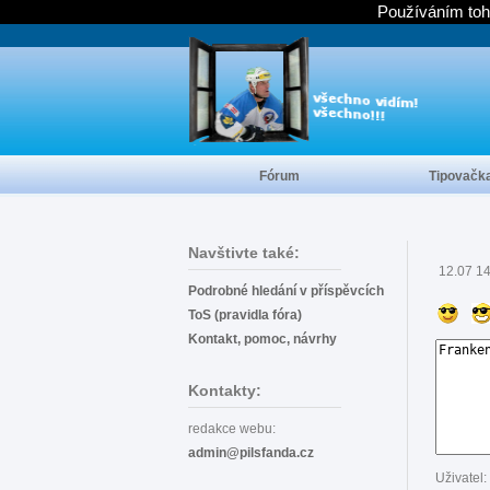
Používáním toh
Fórum
Tipovačk
Navštivte také:
12.07 1
Podrobné hledání v příspěvcích
ToS (pravidla fóra)
Kontakt, pomoc, návrhy
Kontakty:
redakce webu:
admin@pilsfanda.cz
Uživatel: