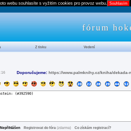
oto webu souhlasíte s vyžitím cookies pro provoz webu.
Souhlasím
fórum hok
a
Z tisku
Vedení
Doporučujeme:
https://www.palmknihy.cz/kniha/dekada-
4:16
Nepřihlášen
Registrovat do fóra
(zdarma)
Co získám registrací?