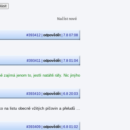
Načíst nové
#393412 |
odpovědět
| 7.8 07:08
#393411 |
odpovědět
| 7.8 01:04
ajímá jenom to, jestli natáhli ráfy. Nic jinýho
#393410 |
odpovědět
| 6.8 20:03
o na listu obecně vžitých píčovin a přeludů …
#393409 |
odpovědět
| 6.8 01:02