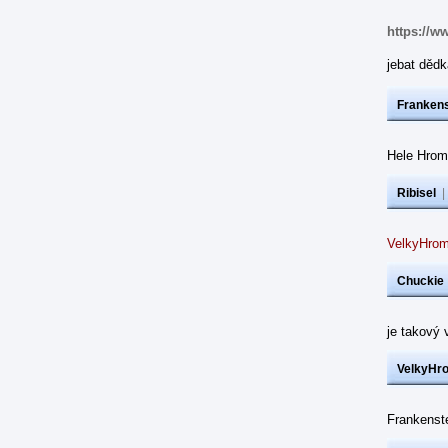
https://w
jebat dědk
Frankens
Hele Hrom
Ribisel
VelkyHrom
Chuckie
je takový 
VelkyHr
Frankenst