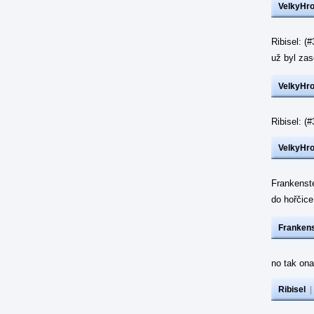
VelkyHr
Ribisel: (
už byl z
VelkyHr
Ribisel: 
VelkyHr
Frankenst
do hořčic
Frankens
no tak ona
Ribisel