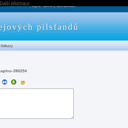
Další informace
PRÍŠTÍ ZÁPAS:
, zbývá:
NaN den, NaN:NaN:NaN
ejových pilsfandů
Odkazy
naplno-390254