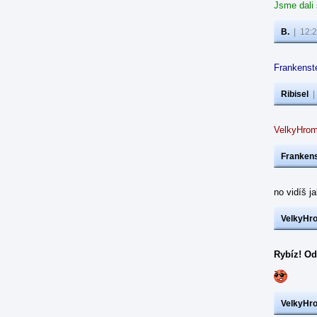
Jsme dali
B.
|
12:2
Frankenste
Ribisel
VelkyHrom
Frankens
no vidíš j
VelkyHr
Rybíz! Od
VelkyHr