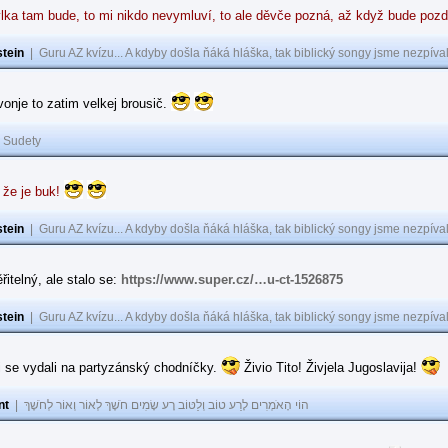
lka tam bude, to mi nikdo nevymluví, to ale děvče pozná, až když bude poz
tein
|
Guru AZ kvízu... A kdyby došla ňáká hláška, tak biblický songy jsme nezpíval
 vonje to zatim velkej brousič.
|
Sudety
 že je buk!
tein
|
Guru AZ kvízu... A kdyby došla ňáká hláška, tak biblický songy jsme nezpíval
řitelný, ale stalo se:
https://www.super.cz/…u-ct-1526875
tein
|
Guru AZ kvízu... A kdyby došla ňáká hláška, tak biblický songy jsme nezpíval
i se vydali na partyzánský chodníčky.
Živio Tito! Živjela Jugoslavija!
nt
|
הוֹי הָאֹמְרִים לָרַע טוֹב וְלַטּוֹב רָע שָׂמִים חֹשֶׁךְ לְאוֹר וְאוֹר לְחֹשֶׁךְ