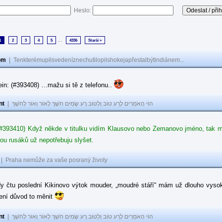
Heslo:
...
1
2
3
4
5
4336
Starší »
om
|
Tenkterémupilsvedeníznechutilopilshokejapřestalbýtindiánem...
in: (#393408) …mažu si tě z telefonu..
nt
|
הוֹי הָאֹמְרִים לָרַע טוֹב וְלַטּוֹב רָע שָׂמִים חֹשֶׁךְ לְאוֹר וְאוֹר לְחֹשֶׁךְ
#393410) Když někde v titulku vidím Klausovo nebo Zemanovo jméno, tak mě z
ou rusáků už nepotřebuju slyšet.
|
Praha nemůže za vaše posraný životy
dy čtu poslední Kikinovo výtok mouder, „moudré stáří“ mám už dlouho vysok
není důvod to měnit
nt
|
הוֹי הָאֹמְרִים לָרַע טוֹב וְלַטּוֹב רָע שָׂמִים חֹשֶׁךְ לְאוֹר וְאוֹר לְחֹשֶׁךְ