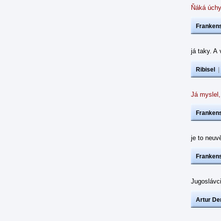
Ňáká úchy
Frankens
já taky. A
Ribisel
Já myslel,
Frankens
je to neuvě
Frankens
Jugoslávc
Artur De