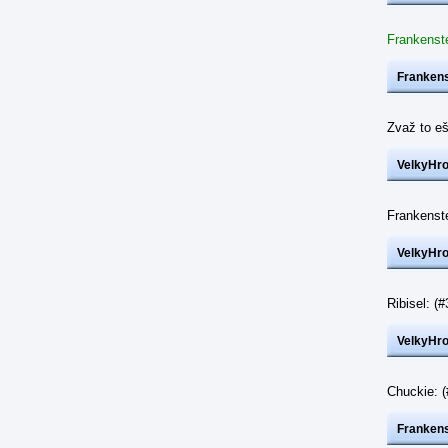
Frankenste
Frankens
Zvaž to eš
VelkyHr
Frankenst
VelkyHr
Ribisel: 
VelkyHr
Chuckie: 
Frankens