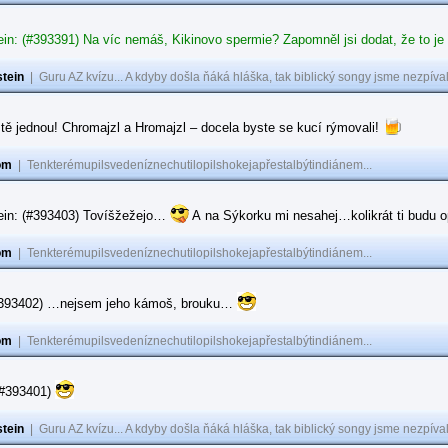
in: (#393391) Na víc nemáš, Kikinovo spermie? Zapomněl jsi dodat, že to je
tein
|
Guru AZ kvízu... A kdyby došla ňáká hláška, tak biblický songy jsme nezpíval
tě jednou! Chromajzl a Hromajzl – docela byste se kucí rýmovali!
om
|
Tenkterémupilsvedeníznechutilopilshokejapřestalbýtindiánem...
ein: (#393403) Tovíšžežejo…
A na Sýkorku mi nesahej…kolikrát ti budu op
om
|
Tenkterémupilsvedeníznechutilopilshokejapřestalbýtindiánem...
(#393402) …nejsem jeho kámoš, brouku…
om
|
Tenkterémupilsvedeníznechutilopilshokejapřestalbýtindiánem...
(#393401)
tein
|
Guru AZ kvízu... A kdyby došla ňáká hláška, tak biblický songy jsme nezpíval