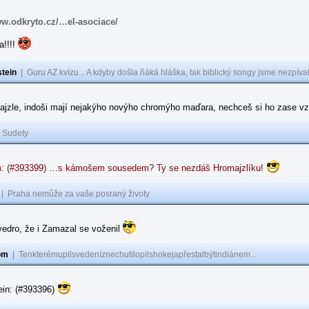
ww.odkryto.cz/…el-asociace/
a!!!!
tein
|
Guru AZ kvízu... A kdyby došla ňáká hláška, tak biblický songy jsme nezpíval
ajzle, indoši mají nejakýho novýho chromýho maďara, nechceš si ho zase vz
|
Sudety
: (#393399) …s kámošem sousedem? Ty se nezdáš Hromajzlíku!
|
Praha nemůže za vaše posraný životy
vedro, že i Zamazal se voženil
om
|
Tenkterémupilsvedeníznechutilopilshokejapřestalbýtindiánem...
ein: (#393396)