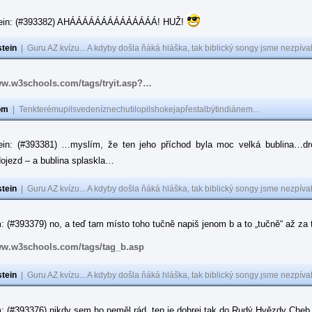
tein: (#393382) AHÁÁÁÁÁÁÁÁÁÁÁÁÁÁ! HUŽ!
tein
|
Guru AZ kvízu... A kdyby došla ňáká hláška, tak biblický songy jsme nezpíval
ww.w3schools.com/tags/tryit.asp?…
om
|
Tenkterémupilsvedeníznechutilopilshokejapřestalbýtindiánem...
ein: (#393381) …myslím, že ten jeho příchod byla moc velká bublina…dr
ojezd – a bublina splaskla…
tein
|
Guru AZ kvízu... A kdyby došla ňáká hláška, tak biblický songy jsme nezpíval
 (#393379) no, a teď tam místo toho tučně napiš jenom b a to „tučně“ až za to
ww.w3schools.com/tags/tag_b.asp
tein
|
Guru AZ kvízu... A kdyby došla ňáká hláška, tak biblický songy jsme nezpíval
: (#393376) nikdy sem ho neměl rád, ten je dobrej tak do Rudý Hvězdy Cheb