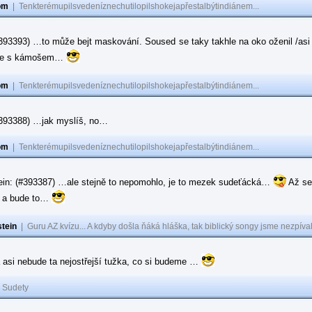
om
|
Tenkterémupilsvedeníznechutilopilshokejapřestalbýtindiánem...
#393393) …to může bejt maskování. Soused se taky takhle na oko oženil /asi 
ase s kámošem…
om
|
Tenkterémupilsvedeníznechutilopilshokejapřestalbýtindiánem...
(#393388) …jak myslíš, no…
om
|
Tenkterémupilsvedeníznechutilopilshokejapřestalbýtindiánem...
ein: (#393387) …ale stejně to nepomohlo, je to mezek sudeťácká…
Až se
e a bude to…
tein
|
Guru AZ kvízu... A kdyby došla ňáká hláška, tak biblický songy jsme nezpíval
 asi nebude ta nejostřejší tužka, co si budeme …
|
Sudety