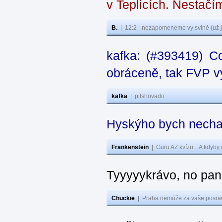
v Teplicích. Nestačí
B.
|
12:2 - nezapomeneme vy svině (už j
kafka: (#393419) C
obráceně, tak FVP vy
kafka
|
pilshovado
Hyskýho bych nechal
Frankenstein
|
Guru AZ kvízu... A kdyby
Tyyyyykrávo, no pane
Chuckie
|
Praha nemůže za vaše posran