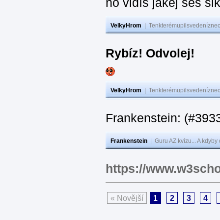
no vidíš jakej seš ši
VelkyHrom
|
Tenkterémupilsvedeníznech
Rybíz! Odvolej!
VelkyHrom
|
Tenkterémupilsvedeníznech
Frankenstein: (#
Frankenstein
|
Guru AZ kvízu... A kdyby
https://www.w3scho
« Novější
1
2
3
4