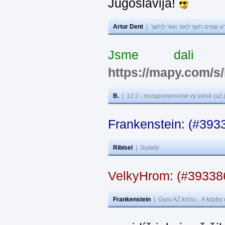
Jugoslavija!
Artur Dent
|
ע שָׂמִים חֹשֶׁךְ לְאוֹר וְאוֹר לְחֹשֶׁךְ
Jsme dali s
https://mapy.com/s
B.
|
12:2 - nezapomeneme vy svině (už j
Frankenstein: (#393
Ribisel
|
Sudety
VelkyHrom: (#3933
Frankenstein
|
Guru AZ kvízu... A kdyby