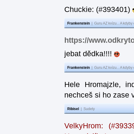
Chuckie: (#393401)
Frankenstein
|
Guru AZ kvízu... A kdyby
https://www.odkryt
jebat dědka!!!!
Frankenstein
|
Guru AZ kvízu... A kdyby
Hele Hromajzle, i
nechceš si ho zase 
Ribisel
|
Sudety
VelkyHrom: (#393