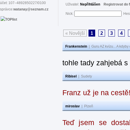
účet: 107–4892850227/0100
Uživatel:
Nepřihlášen
Registrovat do 
správce:
watanay@seznam.cz
Nick:
Hes
« Novější
1
2
3
4
Frankenstein
|
Guru AZ kvízu... A kdyby
tohle tady zahjebá 
Ribisel
|
Sudety
Franz už je na cestě
miroslav
|
Plzeň
Teď jsem se dostal