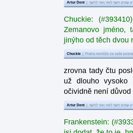
Artur Dent
|
ע שָׂמִים חֹשֶׁךְ לְאוֹר וְאוֹר לְחֹשֶׁךְ
Chuckie: (#393410
Zemanovo jméno, ta
jinýho od těch dvou 
Chuckie
|
Praha nemůže za vaše posran
zrovna tady čtu pos
už dlouho vysoko 
očividně není důvod
Artur Dent
|
ע שָׂמִים חֹשֶׁךְ לְאוֹר וְאוֹר לְחֹשֶׁךְ
Frankenstein: (#39
jsi dodat, že to je „