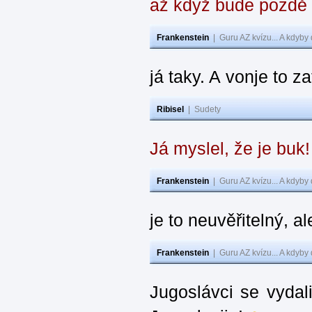
až když bude pozdě
Frankenstein
|
Guru AZ kvízu... A kdyby
já taky. A vonje to z
Ribisel
|
Sudety
Já myslel, že je buk
Frankenstein
|
Guru AZ kvízu... A kdyby
je to neuvěřitelný, al
Frankenstein
|
Guru AZ kvízu... A kdyby
Jugoslávci se vydal