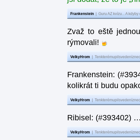
Frankenstein
|
Guru AZ kvízu... A kdyby
Zvaž to eště jedno
rýmovali!
VelkyHrom
|
Tenkterémupilsvedeníznech
Frankenstein: (#39
kolikrát ti budu opak
VelkyHrom
|
Tenkterémupilsvedeníznech
Ribisel: (#393402)
VelkyHrom
|
Tenkterémupilsvedeníznech