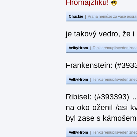
Hromajzlíku!
Chuckie
|
Praha nemůže za vaše posran
je takový vedro, že 
VelkyHrom
|
Tenkterémupilsvedeníznech
Frankenstein: (#393
VelkyHrom
|
Tenkterémupilsvedeníznech
Ribisel: (#393393) 
na oko oženil /asi k
byl zase s kámoš
VelkyHrom
|
Tenkterémupilsvedeníznech