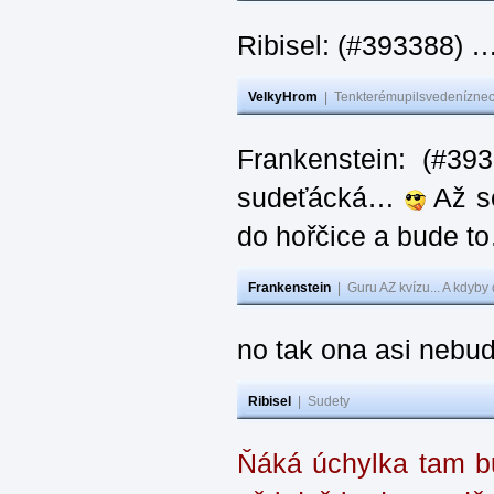
Ribisel: (#393388) 
VelkyHrom
|
Tenkterémupilsvedeníznech
Frankenstein: (#39
sudeťácká…
Až se
do hořčice a bude 
Frankenstein
|
Guru AZ kvízu... A kdyby
no tak ona asi nebud
Ribisel
|
Sudety
Ňáká úchylka tam bu