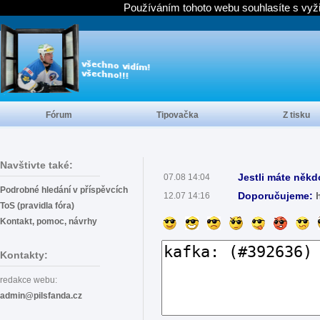
Používáním tohoto webu souhlasíte s vyž
Fórum
Tipovačka
Z tisku
Navštivte také:
Jestli máte někd
07.08 14:04
Podrobné hledání v příspěvcích
Doporučujeme:
12.07 14:16
ToS (pravidla fóra)
Kontakt, pomoc, návrhy
Kontakty:
redakce webu:
admin@pilsfanda.cz