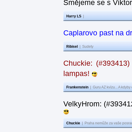
Smějeme se s Vikto
Harry LS
|
Caplarovo past na 
Ribisel
|
Sudety
Chuckie: (#393413)
lampas!
Frankenstein
|
Guru AZ kvízu... A kdyby
VelkyHrom: (#39341
Chuckie
|
Praha nemůže za vaše posran