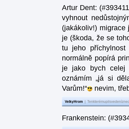
Artur Dent: (#393411)
vyhnout nedůstojný
(jakákoliv!) migrace
je (škoda, že se toh
tu jeho příchylnos
normálně popírá princ
je jako bych celej 
oznámím „já si děla
Varům!“
nevim, třeb
VelkyHrom
|
Tenkterémupilsvedeníznech
Frankenstein: (#393