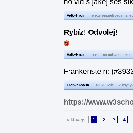
no vidíš jakej seš ši
VelkyHrom
|
Tenkterémupilsvedeníznech
Rybíz! Odvolej!
VelkyHrom
|
Tenkterémupilsvedeníznech
Frankenstein: (#
Frankenstein
|
Guru AZ kvízu... A kdyby
https://www.w3scho
« Novější
1
2
3
4