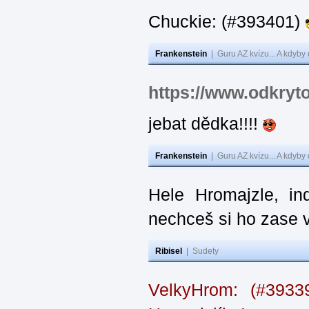
Chuckie: (#393401)
Frankenstein
|
Guru AZ kvízu... A kdyby
https://www.odkryt
jebat dědka!!!!
Frankenstein
|
Guru AZ kvízu... A kdyby
Hele Hromajzle, i
nechceš si ho zase 
Ribisel
|
Sudety
VelkyHrom: (#393