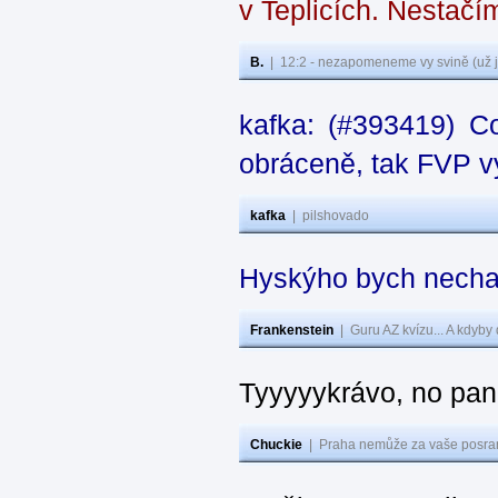
v Teplicích. Nestačí
B.
|
12:2 - nezapomeneme vy svině (už j
kafka: (#393419) C
obráceně, tak FVP vy
kafka
|
pilshovado
Hyskýho bych nechal
Frankenstein
|
Guru AZ kvízu... A kdyby
Tyyyyykrávo, no pane
Chuckie
|
Praha nemůže za vaše posran