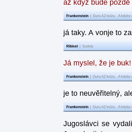
až když bude pozdě
Frankenstein
|
Guru AZ kvízu... A kdyby
já taky. A vonje to z
Ribisel
|
Sudety
Já myslel, že je buk
Frankenstein
|
Guru AZ kvízu... A kdyby
je to neuvěřitelný, al
Frankenstein
|
Guru AZ kvízu... A kdyby
Jugoslávci se vydal