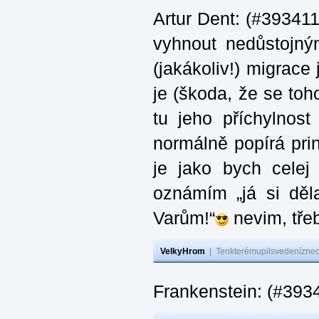
Artur Dent: (#393411)
vyhnout nedůstojný
(jakákoliv!) migrace
je (škoda, že se toh
tu jeho příchylnos
normálně popírá princ
je jako bych celej 
oznámím „já si děla
Varům!“
nevim, třeb
VelkyHrom
|
Tenkterémupilsvedeníznech
Frankenstein: (#393