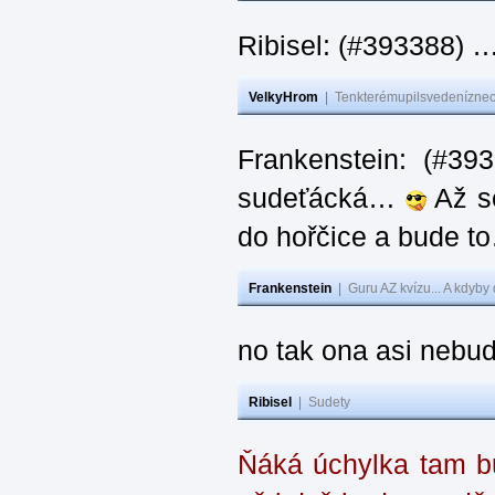
Ribisel: (#393388) 
VelkyHrom
|
Tenkterémupilsvedeníznech
Frankenstein: (#39
sudeťácká…
Až se
do hořčice a bude 
Frankenstein
|
Guru AZ kvízu... A kdyby
no tak ona asi nebud
Ribisel
|
Sudety
Ňáká úchylka tam bu