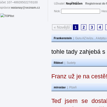
účet: 107–4892850227/0100
Uživatel:
Nepřihlášen
Registrovat do 
správce:
watanay@seznam.cz
Nick:
Hes
« Novější
1
2
3
4
Frankenstein
|
Guru AZ kvízu... A kdyby
tohle tady zahjebá 
Ribisel
|
Sudety
Franz už je na cestě
miroslav
|
Plzeň
Teď jsem se dostal