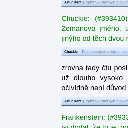
Artur Dent
|
ע שָׂמִים חֹשֶׁךְ לְאוֹר וְאוֹר לְחֹשֶׁךְ
Chuckie: (#393410
Zemanovo jméno, ta
jinýho od těch dvou 
Chuckie
|
Praha nemůže za vaše posran
zrovna tady čtu pos
už dlouho vysoko 
očividně není důvod
Artur Dent
|
ע שָׂמִים חֹשֶׁךְ לְאוֹר וְאוֹר לְחֹשֶׁךְ
Frankenstein: (#39
jsi dodat, že to je „