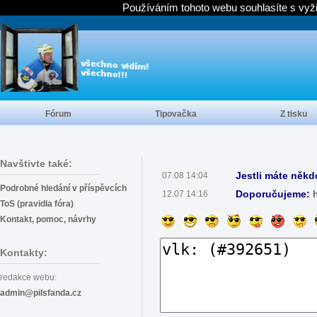
Používáním tohoto webu souhlasíte s vyž
Fórum
Tipovačka
Z tisku
Navštivte také:
Jestli máte někd
07.08 14:04
Podrobné hledání v příspěvcích
Doporučujeme:
12.07 14:16
ToS (pravidla fóra)
Kontakt, pomoc, návrhy
Kontakty:
redakce webu:
admin@pilsfanda.cz