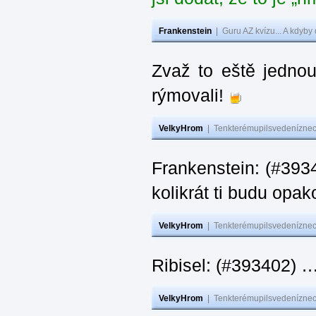
Frankenstein
|
Guru AZ kvízu... A kdyby
Zvaž to eště jedno
rýmovali!
VelkyHrom
|
Tenkterémupilsvedeníznech
Frankenstein: (#39
kolikrát ti budu opak
VelkyHrom
|
Tenkterémupilsvedeníznech
Ribisel: (#393402)
VelkyHrom
|
Tenkterémupilsvedeníznech