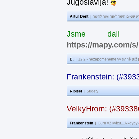
Jugoslavija!
Artur Dent
|
ע שָׂמִים חֹשֶׁךְ לְאוֹר וְאוֹר לְחֹשֶׁךְ
Jsme dali s
https://mapy.com/s
B.
|
12:2 - nezapomeneme vy svině (už j
Frankenstein: (#393
Ribisel
|
Sudety
VelkyHrom: (#3933
Frankenstein
|
Guru AZ kvízu... A kdyby