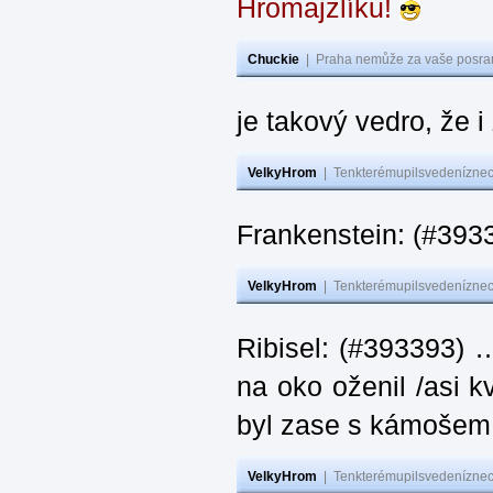
Hromajzlíku!
Chuckie
|
Praha nemůže za vaše posran
je takový vedro, že 
VelkyHrom
|
Tenkterémupilsvedeníznech
Frankenstein: (#393
VelkyHrom
|
Tenkterémupilsvedeníznech
Ribisel: (#393393) 
na oko oženil /asi k
byl zase s kámoš
VelkyHrom
|
Tenkterémupilsvedeníznech