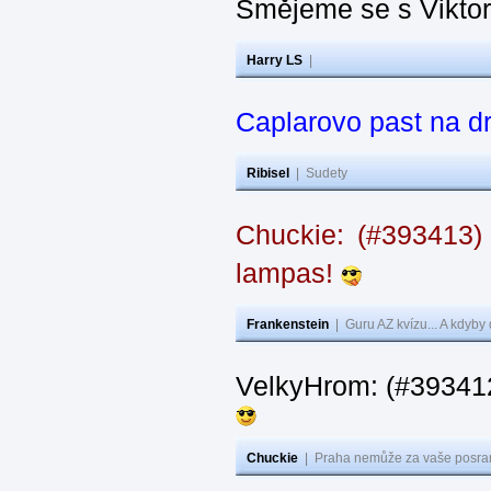
Smějeme se s Vikto
Harry LS
|
Caplarovo past na 
Ribisel
|
Sudety
Chuckie: (#393413)
lampas!
Frankenstein
|
Guru AZ kvízu... A kdyby
VelkyHrom: (#39341
Chuckie
|
Praha nemůže za vaše posran