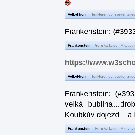
VelkyHrom
|
Tenkterémupilsvedeníznech
Frankenstein: (#
Frankenstein
|
Guru AZ kvízu... A kdyby
https://www.w3scho
VelkyHrom
|
Tenkterémupilsvedeníznech
Frankenstein: (#39
velká bublina…dro
Koubkův dojezd – a 
Frankenstein
|
Guru AZ kvízu... A kdyby