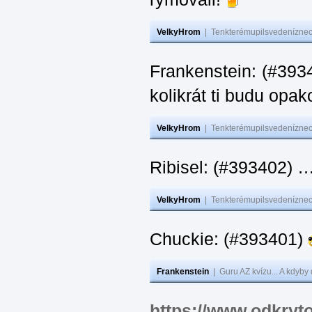
VelkyHrom
|
Tenkterémupilsvedeníznech
Frankenstein: (#39
kolikrát ti budu opak
VelkyHrom
|
Tenkterémupilsvedeníznech
Ribisel: (#393402)
VelkyHrom
|
Tenkterémupilsvedeníznech
Chuckie: (#393401)
Frankenstein
|
Guru AZ kvízu... A kdyby
https://www.odkryt