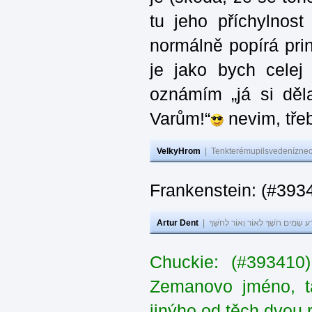
tu jeho příchylnos
normálně popírá princ
je jako bych celej 
oznámím „já si děla
Varům!“
nevim, třeb
VelkyHrom
|
Tenkterémupilsvedeníznech
Frankenstein: (#393
Artur Dent
|
ע שָׂמִים חֹשֶׁךְ לְאוֹר וְאוֹר לְחֹשֶׁךְ
Chuckie: (#393410
Zemanovo jméno, ta
jinýho od těch dvou 