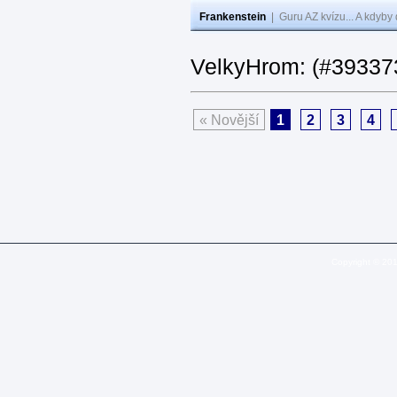
Frankenstein
|
Guru AZ kvízu... A kdyby
VelkyHrom: (#393373
« Novější
1
2
3
4
Copyright © 20