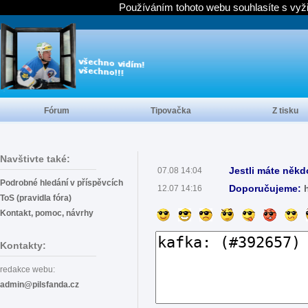
Používáním tohoto webu souhlasíte s vyž
Fórum
Tipovačka
Z tisku
Navštivte také:
Jestli máte někd
07.08 14:04
Podrobné hledání v příspěvcích
Doporučujeme:
12.07 14:16
ToS (pravidla fóra)
Kontakt, pomoc, návrhy
Kontakty:
redakce webu:
admin@pilsfanda.cz