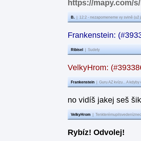
https://mapy.com/s
B.
|
12:2 - nezapomeneme vy svině (už j
Frankenstein: (#393
Ribisel
|
Sudety
VelkyHrom: (#3933
Frankenstein
|
Guru AZ kvízu... A kdyby
no vidíš jakej seš ši
VelkyHrom
|
Tenkterémupilsvedeníznech
Rybíz! Odvolej!