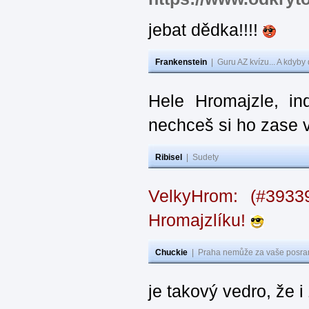
jebat dědka!!!!
Frankenstein
|
Guru AZ kvízu... A kdyby
Hele Hromajzle, i
nechceš si ho zase 
Ribisel
|
Sudety
VelkyHrom: (#393
Hromajzlíku!
Chuckie
|
Praha nemůže za vaše posran
je takový vedro, že 