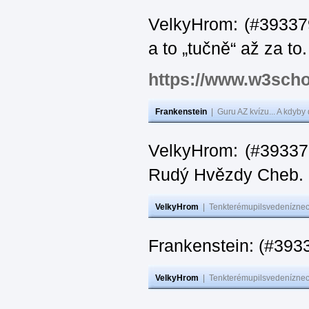
VelkyHrom: (#393379
a to „tučně“ až za to.
https://www.w3scho
Frankenstein
|
Guru AZ kvízu... A kdyby
VelkyHrom: (#393376
Rudý Hvězdy Cheb.
VelkyHrom
|
Tenkterémupilsvedeníznech
Frankenstein: (#393
VelkyHrom
|
Tenkterémupilsvedeníznech