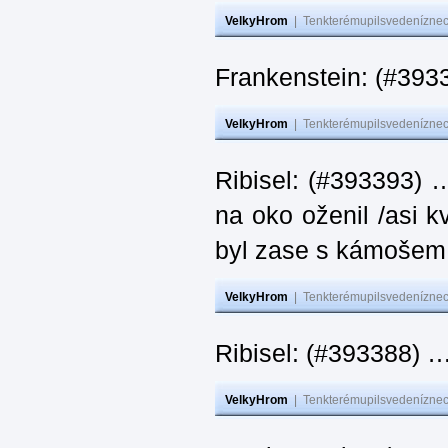
VelkyHrom
|
Tenkterémupilsvedeníznech
Frankenstein: (#393
VelkyHrom
|
Tenkterémupilsvedeníznech
Ribisel: (#393393) 
na oko oženil /asi k
byl zase s kámoš
VelkyHrom
|
Tenkterémupilsvedeníznech
Ribisel: (#393388) 
VelkyHrom
|
Tenkterémupilsvedeníznech