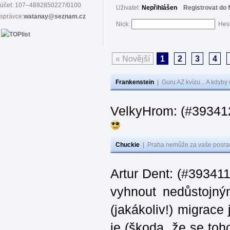
účet: 107–4892850227/0100
Uživatel:
Nepřihlášen
Registrovat do 
správce:
watanay@seznam.cz
Nick:
Hes
« Novější
1
2
3
4
Frankenstein
|
Guru AZ kvízu... A kdyby
VelkyHrom: (#39341
Chuckie
|
Praha nemůže za vaše posran
Artur Dent: (#393411)
vyhnout nedůstojný
(jakákoliv!) migrace
je (škoda, že se toh