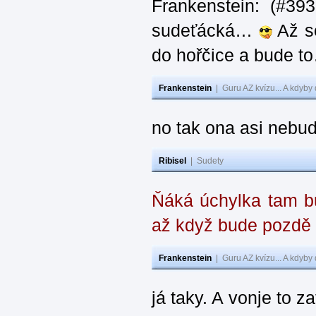
Frankenstein: (#39
sudeťácká…
Až se
do hořčice a bude 
Frankenstein
|
Guru AZ kvízu... A kdyby
no tak ona asi nebud
Ribisel
|
Sudety
Ňáká úchylka tam bu
až když bude pozdě
Frankenstein
|
Guru AZ kvízu... A kdyby
já taky. A vonje to z