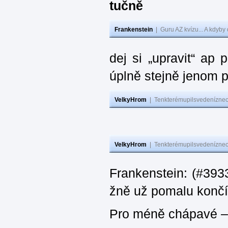
tučně
Frankenstein
|
Guru AZ kvízu... A kdyby
dej si „upravit“ ap
úplně stejně jenom 
VelkyHrom
|
Tenkterémupilsvedeníznech
VelkyHrom
|
Tenkterémupilsvedeníznech
Frankenstein: (#3933
žně už pomalu končí
Pro méně chápavé – 