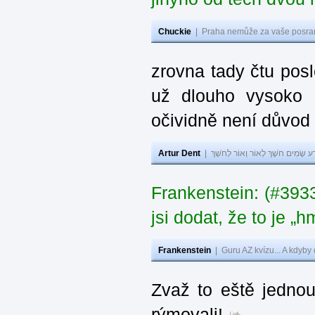
Chuckie
|
Praha nemůže za vaše posran
zrovna tady čtu pos
už dlouho vysoko 
očividně není důvod
Artur Dent
|
ע שָׂמִים חֹשֶׁךְ לְאוֹר וְאוֹר לְחֹשֶׁךְ
Frankenstein: (#39
jsi dodat, že to je „
Frankenstein
|
Guru AZ kvízu... A kdyby
Zvaž to eště jedno
rýmovali!