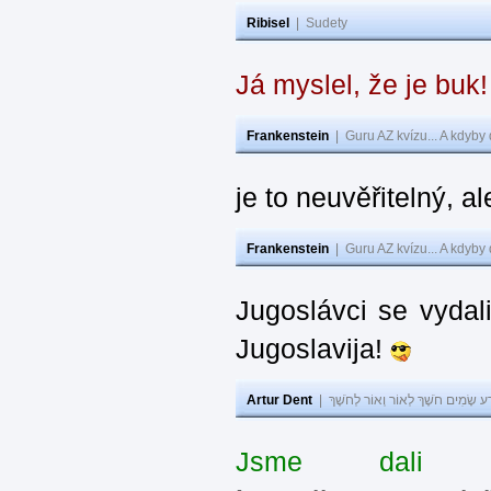
Ribisel
|
Sudety
Já myslel, že je buk
Frankenstein
|
Guru AZ kvízu... A kdyby
je to neuvěřitelný, al
Frankenstein
|
Guru AZ kvízu... A kdyby
Jugoslávci se vydal
Jugoslavija!
Artur Dent
|
ע שָׂמִים חֹשֶׁךְ לְאוֹר וְאוֹר לְחֹשֶׁךְ
Jsme dali s