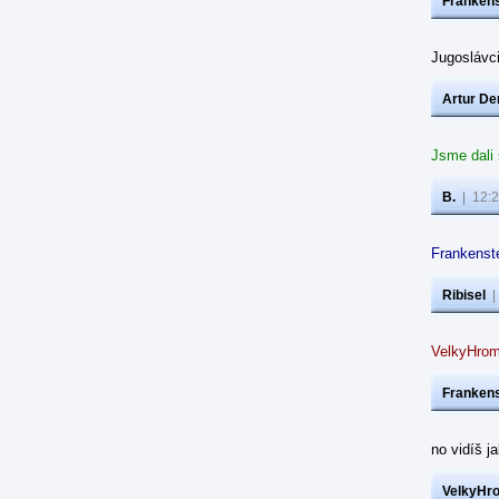
Frankens
Jugoslávc
Artur De
Jsme dali
B.
|
12:2
Frankenste
Ribisel
VelkyHrom
Frankens
no vidíš j
VelkyHr