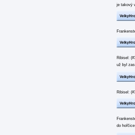
je takový 
VelkyHr
Frankenst
VelkyHr
Ribisel: (
už byl z
VelkyHr
Ribisel: 
VelkyHr
Frankenst
do hořčic