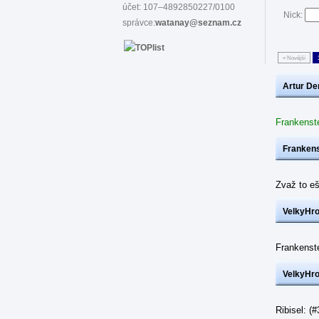
účet: 107–4892850227/0100
Nick:
správce:
watanay@seznam.cz
« Novější
Artur De
Frankenst
Frankens
Zvaž to eš
VelkyHr
Frankenst
VelkyHr
Ribisel: 