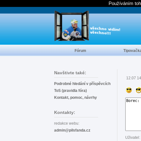
Používáním toh
Fórum
Tipovačk
Navštivte také:
12.07 1
Podrobné hledání v příspěvcích
ToS (pravidla fóra)
Kontakt, pomoc, návrhy
Kontakty:
redakce webu:
admin@pilsfanda.cz
Uživatel: