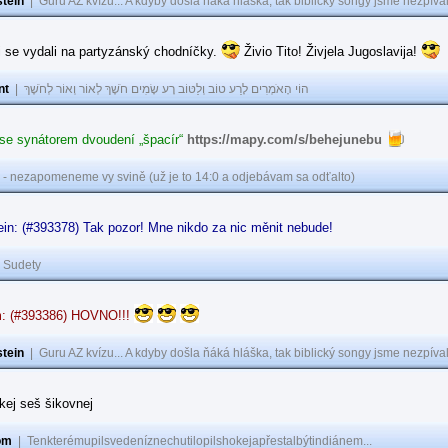
tein
|
Guru AZ kvízu... A kdyby došla ňáká hláška, tak biblický songy jsme nezpíval
i se vydali na partyzánský chodníčky.
Živio Tito! Živjela Jugoslavija!
nt
|
הוֹי הָאֹמְרִים לָרַע טוֹב וְלַטּוֹב רָע שָׂמִים חֹשֶׁךְ לְאוֹר וְאוֹר לְחֹשֶׁךְ
 se synátorem dvoudení „špacír“
https://mapy.com/s/behejunebu
 - nezapomeneme vy svině (už je to 14:0 a odjebávam sa odťalto)
in: (#393378) Tak pozor! Mne nikdo za nic měnit nebude!
|
Sudety
: (#393386) HOVNO!!!
tein
|
Guru AZ kvízu... A kdyby došla ňáká hláška, tak biblický songy jsme nezpíval
akej seš šikovnej
om
|
Tenkterémupilsvedeníznechutilopilshokejapřestalbýtindiánem...