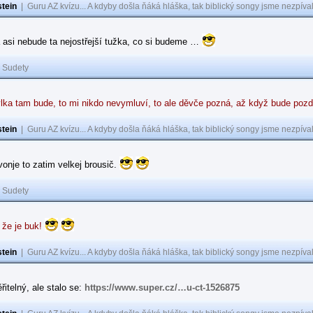
tein
|
Guru AZ kvízu... A kdyby došla ňáká hláška, tak biblický songy jsme nezpíval
 asi nebude ta nejostřejší tužka, co si budeme …
|
Sudety
lka tam bude, to mi nikdo nevymluví, to ale děvče pozná, až když bude poz
tein
|
Guru AZ kvízu... A kdyby došla ňáká hláška, tak biblický songy jsme nezpíval
 vonje to zatim velkej brousič.
|
Sudety
 že je buk!
tein
|
Guru AZ kvízu... A kdyby došla ňáká hláška, tak biblický songy jsme nezpíval
řitelný, ale stalo se:
https://www.super.cz/…u-ct-1526875