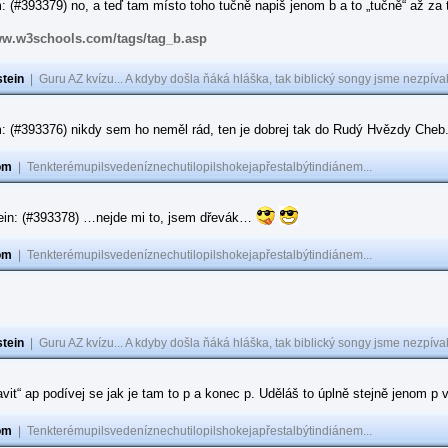
 (#393379) no, a teď tam místo toho tučně napiš jenom b a to „tučně“ až za to
ww.w3schools.com/tags/tag_b.asp
tein
|
Guru AZ kvízu... A kdyby došla ňáká hláška, tak biblický songy jsme nezpíval
: (#393376) nikdy sem ho neměl rád, ten je dobrej tak do Rudý Hvězdy Cheb
om
|
Tenkterémupilsvedeníznechutilopilshokejapřestalbýtindiánem...
ein: (#393378) …nejde mi to, jsem dřevák…
om
|
Tenkterémupilsvedeníznechutilopilshokejapřestalbýtindiánem...
tein
|
Guru AZ kvízu... A kdyby došla ňáká hláška, tak biblický songy jsme nezpíval
ravit“ ap podívej se jak je tam to p a konec p. Uděláš to úplně stejně jenom 
om
|
Tenkterémupilsvedeníznechutilopilshokejapřestalbýtindiánem...