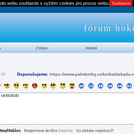
oto webu souhlasíte s vyžitím cookies pro provoz webu.
Souhlasím
fórum hok
a
Z tisku
Vedení
Doporučujeme:
https://www.palmknihy.cz/kniha/dekada-
4:16
Nepřihlášen
Registrovat do fóra
(zdarma)
Co získám registrací?