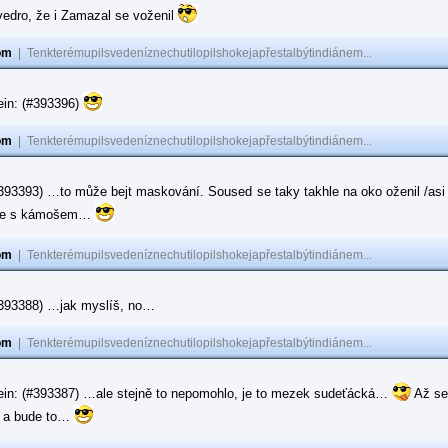
vedro, že i Zamazal se voženil
om
|
Tenkterémupilsvedeníznechutilopilshokejapřestalbýtindiánem...
ein: (#393396)
om
|
Tenkterémupilsvedeníznechutilopilshokejapřestalbýtindiánem...
#393393) …to může bejt maskování. Soused se taky takhle na oko oženil /asi 
ase s kámošem…
om
|
Tenkterémupilsvedeníznechutilopilshokejapřestalbýtindiánem...
(#393388) …jak myslíš, no…
om
|
Tenkterémupilsvedeníznechutilopilshokejapřestalbýtindiánem...
ein: (#393387) …ale stejně to nepomohlo, je to mezek sudeťácká…
Až se
e a bude to…