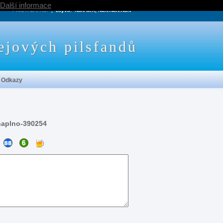
Další informace
PRÍŠTÍ ZÁPAS:
, zbývá:
NaN den, NaN:NaN:NaN
ejových pilsfandů
Odkazy
naplno-390254