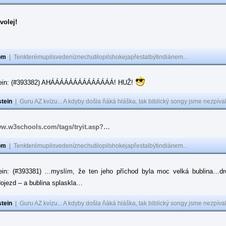
volej!
om
|
Tenkterémupilsvedeníznechutilopilshokejapřestalbýtindiánem...
tein: (#393382) AHÁÁÁÁÁÁÁÁÁÁÁÁÁÁ! HUŽ!
tein
|
Guru AZ kvízu... A kdyby došla ňáká hláška, tak biblický songy jsme nezpíval
ww.w3schools.com/tags/tryit.asp?…
om
|
Tenkterémupilsvedeníznechutilopilshokejapřestalbýtindiánem...
ein: (#393381) …myslím, že ten jeho příchod byla moc velká bublina…dr
ojezd – a bublina splaskla…
tein
|
Guru AZ kvízu... A kdyby došla ňáká hláška, tak biblický songy jsme nezpíval