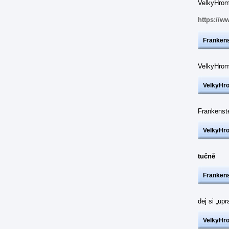
VelkyHrom:
https://w
Frankens
VelkyHrom
VelkyHr
Frankenst
VelkyHr
tučně
Frankens
dej si „up
VelkyHr