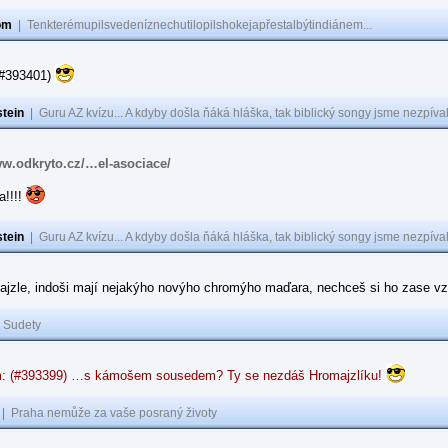
om
|
Tenkterémupilsvedeníznechutilopilshokejapřestalbýtindiánem...
(#393401)
tein
|
Guru AZ kvízu... A kdyby došla ňáká hláška, tak biblický songy jsme nezpíval
ww.odkryto.cz/…el-asociace/
a!!!!
tein
|
Guru AZ kvízu... A kdyby došla ňáká hláška, tak biblický songy jsme nezpíval
ajzle, indoši mají nejakýho novýho chromýho maďara, nechceš si ho zase vz
|
Sudety
: (#393399) …s kámošem sousedem? Ty se nezdáš Hromajzlíku!
|
Praha nemůže za vaše posraný životy