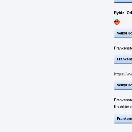
Rybíz! Od
VelkyHr
Frankens
Frankens
https://w
VelkyHr
Frankenst
Koubkův d
Frankens