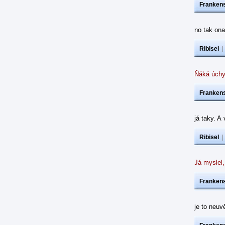
Frankens
no tak ona
Ribisel
Ňáká úchy
Frankens
já taky. A
Ribisel
Já myslel,
Frankens
je to neuvě