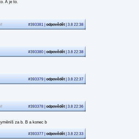
. A je to.
i!
#393381 |
odpovědět
| 3.8 22:38
.
#393380 |
odpovědět
| 3.8 22:38
#393379 |
odpovědět
| 3.8 22:37
i!
#393378 |
odpovědět
| 3.8 22:36
p vyměníš za b. B a konec b
#393377 |
odpovědět
| 3.8 22:33