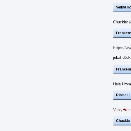
VelkyHr
Chuckie: 
Frankens
https://w
jebat dědk
Frankens
Hele Hrom
Ribisel
VelkyHrom
Chuckie