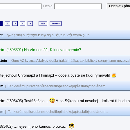
Heslo:
...
1
2
3
4
5
4336
Starší »
nt
|
הוֹי הָאֹמְרִים לָרַע טוֹב וְלַטּוֹב רָע שָׂמִים חֹשֶׁךְ לְאוֹר וְאוֹר לְחֹשֶׁךְ
ein: (#393391) Na víc nemáš, Kikinovo spermie?
tein
|
Guru AZ kvízu... A kdyby došla ňáká hláška, tak biblický songy jsme nezpíval
tě jednou! Chromajzl a Hromajzl – docela byste se kucí rýmovali!
om
|
Tenkterémupilsvedeníznechutilopilshokejapřestalbýtindiánem...
ein: (#393403) Tovíšžežejo…
A na Sýkorku mi nesahej…kolikrát ti budu op
om
|
Tenkterémupilsvedeníznechutilopilshokejapřestalbýtindiánem...
(#393402) …nejsem jeho kámoš, brouku…