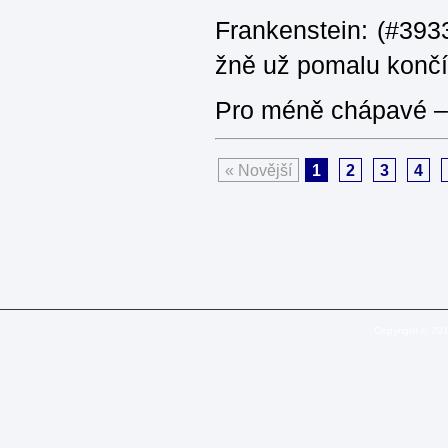
Frankenstein: (#3933
žně už pomalu končí
Pro méně chápavé – 
« Novější
1
2
3
4
Copyright © 20