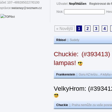
účet: 107–4892850227/0100
Uživatel:
Nepřihlášen
Registrovat do 
správce:
watanay@seznam.cz
Nick:
Hes
« Novější
1
2
3
4
Ribisel
|
Sudety
Chuckie: (#393413)
lampas!
Frankenstein
|
Guru AZ kvízu... A kdyby
VelkyHrom: (#39341
Chuckie
|
Praha nemůže za vaše posran