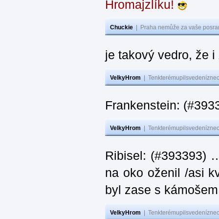
Hromajzlíku!
Chuckie
|
Praha nemůže za vaše posran
je takový vedro, že 
VelkyHrom
|
Tenkterémupilsvedeníznech
Frankenstein: (#393
VelkyHrom
|
Tenkterémupilsvedeníznech
Ribisel: (#393393) 
na oko oženil /asi k
byl zase s kámoš
VelkyHrom
|
Tenkterémupilsvedeníznech