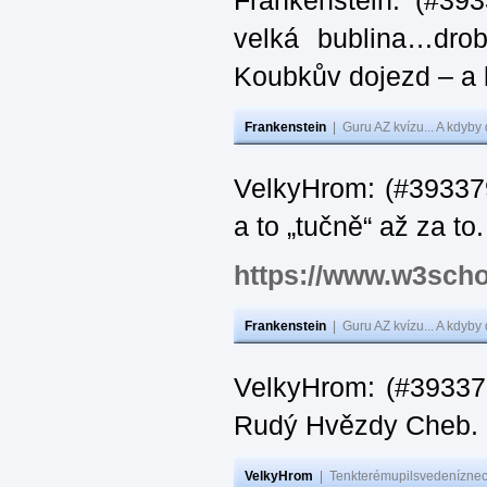
Frankenstein: (#39
velká bublina…dro
Koubkův dojezd – a 
Frankenstein
|
Guru AZ kvízu... A kdyby
VelkyHrom: (#393379
a to „tučně“ až za to.
https://www.w3scho
Frankenstein
|
Guru AZ kvízu... A kdyby
VelkyHrom: (#393376
Rudý Hvězdy Cheb.
VelkyHrom
|
Tenkterémupilsvedeníznech