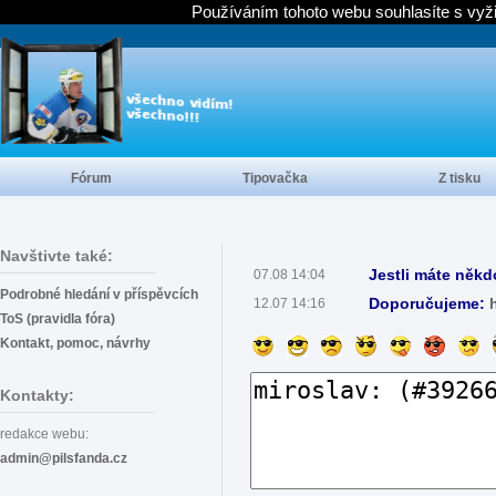
Používáním tohoto webu souhlasíte s vyž
Fórum
Tipovačka
Z tisku
Navštivte také:
Jestli máte někd
07.08 14:04
Podrobné hledání v příspěvcích
Doporučujeme:
12.07 14:16
ToS (pravidla fóra)
Kontakt, pomoc, návrhy
Kontakty:
redakce webu:
admin@pilsfanda.cz