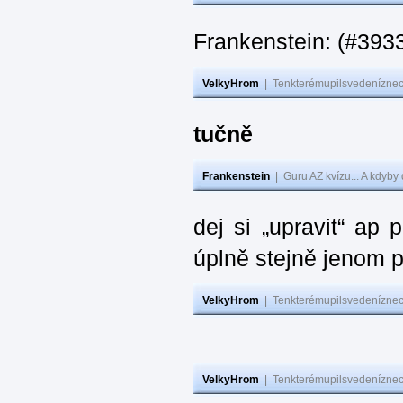
Frankenstein: (#393
VelkyHrom
|
Tenkterémupilsvedeníznech
tučně
Frankenstein
|
Guru AZ kvízu... A kdyby
dej si „upravit“ ap
úplně stejně jenom 
VelkyHrom
|
Tenkterémupilsvedeníznech
VelkyHrom
|
Tenkterémupilsvedeníznech