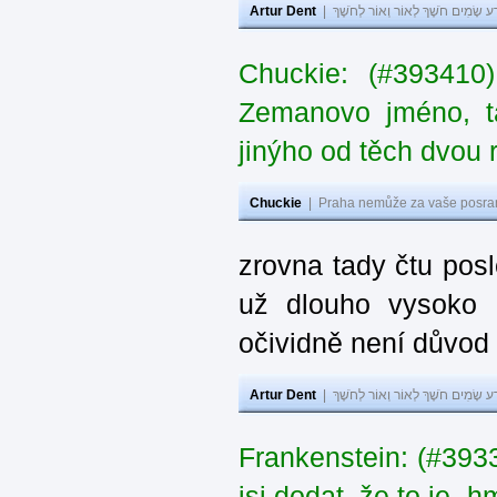
Artur Dent
|
ע שָׂמִים חֹשֶׁךְ לְאוֹר וְאוֹר לְחֹשֶׁךְ
Chuckie: (#393410
Zemanovo jméno, ta
jinýho od těch dvou 
Chuckie
|
Praha nemůže za vaše posran
zrovna tady čtu pos
už dlouho vysoko 
očividně není důvod
Artur Dent
|
ע שָׂמִים חֹשֶׁךְ לְאוֹר וְאוֹר לְחֹשֶׁךְ
Frankenstein: (#39
jsi dodat, že to je „