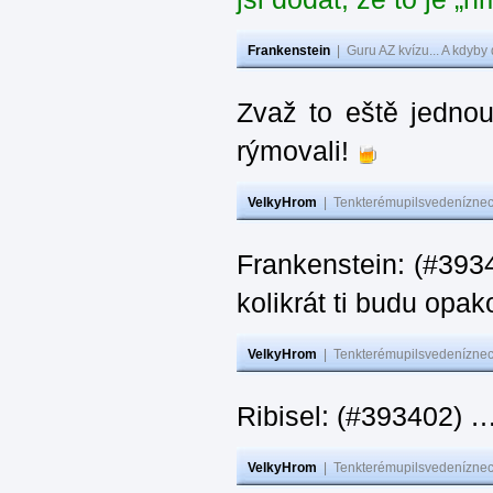
Frankenstein
|
Guru AZ kvízu... A kdyby
Zvaž to eště jedno
rýmovali!
VelkyHrom
|
Tenkterémupilsvedeníznech
Frankenstein: (#39
kolikrát ti budu opak
VelkyHrom
|
Tenkterémupilsvedeníznech
Ribisel: (#393402)
VelkyHrom
|
Tenkterémupilsvedeníznech