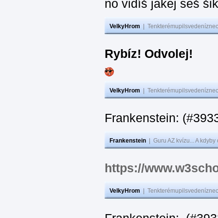
no vidíš jakej seš ši
VelkyHrom
|
Tenkterémupilsvedeníznech
Rybíz! Odvolej!
VelkyHrom
|
Tenkterémupilsvedeníznech
Frankenstein: (#
Frankenstein
|
Guru AZ kvízu... A kdyby
https://www.w3scho
VelkyHrom
|
Tenkterémupilsvedeníznech