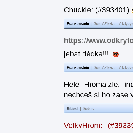
Chuckie: (#393401)
Frankenstein
|
Guru AZ kvízu... A kdyby
https://www.odkryt
jebat dědka!!!!
Frankenstein
|
Guru AZ kvízu... A kdyby
Hele Hromajzle, i
nechceš si ho zase 
Ribisel
|
Sudety
VelkyHrom: (#393