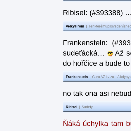
Ribisel: (#393388) 
VelkyHrom
|
Tenkterémupilsvedeníznech
Frankenstein: (#39
sudeťácká…
Až se
do hořčice a bude 
Frankenstein
|
Guru AZ kvízu... A kdyby
no tak ona asi nebud
Ribisel
|
Sudety
Ňáká úchylka tam bu