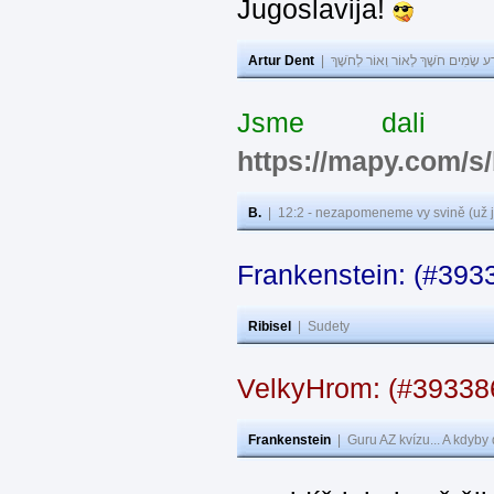
Jugoslavija!
Artur Dent
|
ע שָׂמִים חֹשֶׁךְ לְאוֹר וְאוֹר לְחֹשֶׁךְ
Jsme dali s
https://mapy.com/s
B.
|
12:2 - nezapomeneme vy svině (už j
Frankenstein: (#393
Ribisel
|
Sudety
VelkyHrom: (#3933
Frankenstein
|
Guru AZ kvízu... A kdyby