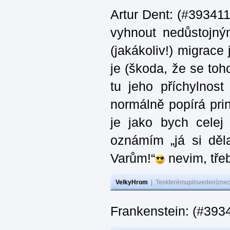
Artur Dent: (#393411)
vyhnout nedůstojný
(jakákoliv!) migrace
je (škoda, že se toh
tu jeho příchylnos
normálně popírá princ
je jako bych celej 
oznámím „já si děla
Varům!“
nevim, třeb
VelkyHrom
|
Tenkterémupilsvedeníznech
Frankenstein: (#393