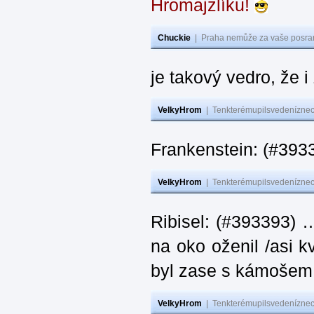
Hromajzlíku!
Chuckie
|
Praha nemůže za vaše posran
je takový vedro, že 
VelkyHrom
|
Tenkterémupilsvedeníznech
Frankenstein: (#393
VelkyHrom
|
Tenkterémupilsvedeníznech
Ribisel: (#393393) 
na oko oženil /asi k
byl zase s kámoš
VelkyHrom
|
Tenkterémupilsvedeníznech