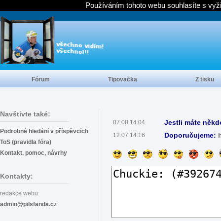
Používáním tohoto webu souhlasíte s vyž
Fórum
Tipovačka
Z tisku
Navštivte také:
Jestli máte někd
07.08 14:04
Podrobné hledání v příspěvcích
Doporučujeme:
12.07 14:16
ToS (pravidla fóra)
Kontakt, pomoc, návrhy
Kontakty:
redakce webu:
admin@pilsfanda.cz