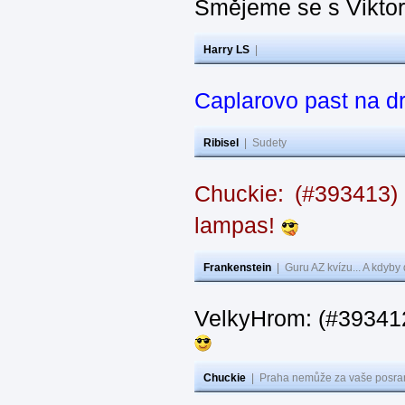
Smějeme se s Vikto
Harry LS
|
Caplarovo past na 
Ribisel
|
Sudety
Chuckie: (#393413)
lampas!
Frankenstein
|
Guru AZ kvízu... A kdyby
VelkyHrom: (#39341
Chuckie
|
Praha nemůže za vaše posran