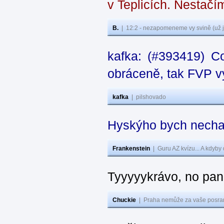
v Teplicích. Nestačí
B.
|
12:2 - nezapomeneme vy svině (už j
kafka: (#393419) C
obráceně, tak FVP vy
kafka
|
pilshovado
Hyskýho bych nechal
Frankenstein
|
Guru AZ kvízu... A kdyby
Tyyyyykrávo, no pane
Chuckie
|
Praha nemůže za vaše posran