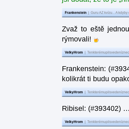
Frankenstein
|
Guru AZ kvízu... A kdyby
Zvaž to eště jedno
rýmovali!
VelkyHrom
|
Tenkterémupilsvedeníznech
Frankenstein: (#39
kolikrát ti budu opak
VelkyHrom
|
Tenkterémupilsvedeníznech
Ribisel: (#393402)
VelkyHrom
|
Tenkterémupilsvedeníznech