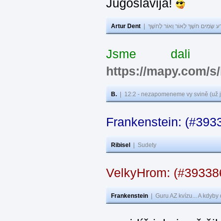
Jugoslavija!
Artur Dent
|
ע שָׂמִים חֹשֶׁךְ לְאוֹר וְאוֹר לְחֹשֶׁךְ
Jsme dali s
https://mapy.com/s
B.
|
12:2 - nezapomeneme vy svině (už j
Frankenstein: (#393
Ribisel
|
Sudety
VelkyHrom: (#3933
Frankenstein
|
Guru AZ kvízu... A kdyby