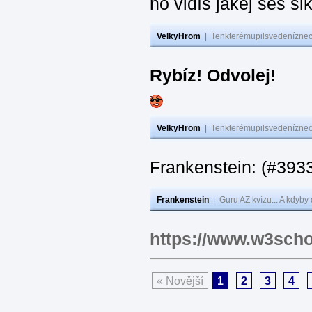
no vidíš jakej seš ši
VelkyHrom
|
Tenkterémupilsvedeníznech
Rybíz! Odvolej!
VelkyHrom
|
Tenkterémupilsvedeníznech
Frankenstein: (#
Frankenstein
|
Guru AZ kvízu... A kdyby
https://www.w3scho
« Novější
1
2
3
4