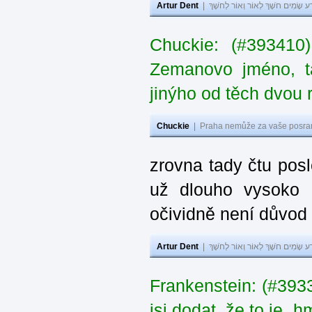
Artur Dent
|
ע שָׂמִים חֹשֶׁךְ לְאוֹר וְאוֹר לְחֹשֶׁךְ
Chuckie: (#393410
Zemanovo jméno, ta
jinýho od těch dvou 
Chuckie
|
Praha nemůže za vaše posran
zrovna tady čtu pos
už dlouho vysoko 
očividně není důvod
Artur Dent
|
ע שָׂמִים חֹשֶׁךְ לְאוֹר וְאוֹר לְחֹשֶׁךְ
Frankenstein: (#39
jsi dodat, že to je „