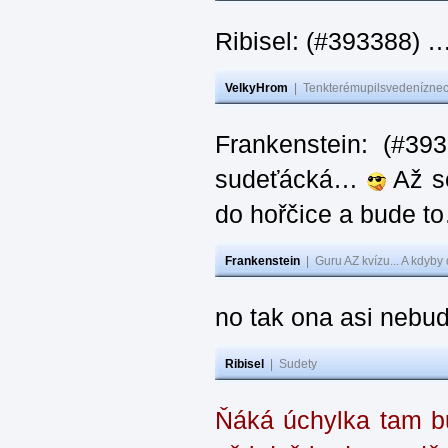
Ribisel: (#393388) 
VelkyHrom
|
Tenkterémupilsvedeníznech
Frankenstein: (#39
sudeťácká…
Až se
do hořčice a bude 
Frankenstein
|
Guru AZ kvízu... A kdyby
no tak ona asi nebud
Ribisel
|
Sudety
Ňáká úchylka tam bu