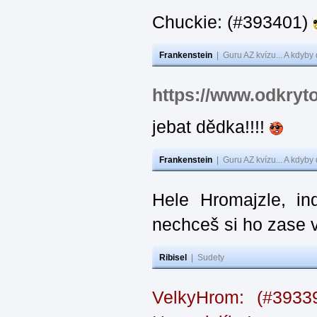
Chuckie: (#393401)
Frankenstein
|
Guru AZ kvízu... A kdyby
https://www.odkryt
jebat dědka!!!!
Frankenstein
|
Guru AZ kvízu... A kdyby
Hele Hromajzle, i
nechceš si ho zase 
Ribisel
|
Sudety
VelkyHrom: (#393