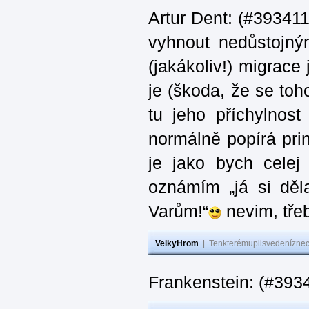
Artur Dent: (#393411)
vyhnout nedůstojný
(jakákoliv!) migrace
je (škoda, že se toh
tu jeho příchylnos
normálně popírá princ
je jako bych celej 
oznámím „já si děla
Varům!“
nevim, třeb
VelkyHrom
|
Tenkterémupilsvedeníznech
Frankenstein: (#393