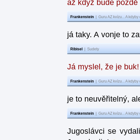
až když bude pozdě
Frankenstein
|
Guru AZ kvízu... A kdyby
já taky. A vonje to z
Ribisel
|
Sudety
Já myslel, že je buk
Frankenstein
|
Guru AZ kvízu... A kdyby
je to neuvěřitelný, al
Frankenstein
|
Guru AZ kvízu... A kdyby
Jugoslávci se vydal