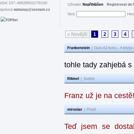
účet: 107–4892850227/0100
Uživatel:
Nepřihlášen
Registrovat do 
správce:
watanay@seznam.cz
Nick:
Hes
« Novější
1
2
3
4
Frankenstein
|
Guru AZ kvízu... A kdyby
tohle tady zahjebá 
Ribisel
|
Sudety
Franz už je na cestě
miroslav
|
Plzeň
Teď jsem se dostal