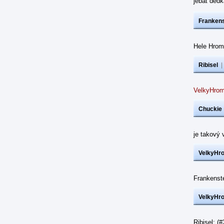
jebat dědk
Frankens
Hele Hrom
Ribisel
VelkyHrom
Chuckie
je takový 
VelkyHr
Frankenst
VelkyHr
Ribisel: (