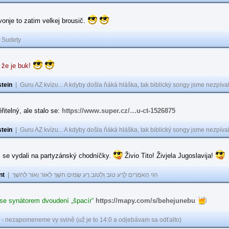
 vonje to zatim velkej brousič.
|
Sudety
 že je buk!
tein
|
Guru AZ kvízu... A kdyby došla ňáká hláška, tak biblický songy jsme nezpíval
řitelný, ale stalo se:
https://www.super.cz/…u-ct-1526875
tein
|
Guru AZ kvízu... A kdyby došla ňáká hláška, tak biblický songy jsme nezpíval
i se vydali na partyzánský chodníčky.
Živio Tito! Živjela Jugoslavija!
nt
|
הוֹי הָאֹמְרִים לָרַע טוֹב וְלַטּוֹב רָע שָׂמִים חֹשֶׁךְ לְאוֹר וְאוֹר לְחֹשֶׁךְ
 se synátorem dvoudení „špacír“
https://mapy.com/s/behejunebu
 - nezapomeneme vy svině (už je to 14:0 a odjebávam sa odťalto)