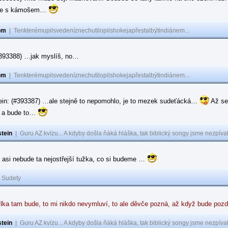
ase s kámošem…
om
|
Tenkterémupilsvedeníznechutilopilshokejapřestalbýtindiánem...
(#393388) …jak myslíš, no…
om
|
Tenkterémupilsvedeníznechutilopilshokejapřestalbýtindiánem...
ein: (#393387) …ale stejně to nepomohlo, je to mezek sudeťácká…
Až se
e a bude to…
tein
|
Guru AZ kvízu... A kdyby došla ňáká hláška, tak biblický songy jsme nezpíval
 asi nebude ta nejostřejší tužka, co si budeme …
|
Sudety
lka tam bude, to mi nikdo nevymluví, to ale děvče pozná, až když bude poz
tein
|
Guru AZ kvízu... A kdyby došla ňáká hláška, tak biblický songy jsme nezpíval