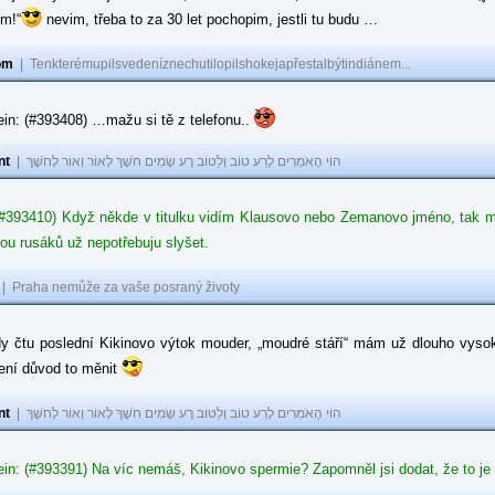
ům!“
nevim, třeba to za 30 let pochopim, jestli tu budu …
om
|
Tenkterémupilsvedeníznechutilopilshokejapřestalbýtindiánem...
in: (#393408) …mažu si tě z telefonu..
nt
|
הוֹי הָאֹמְרִים לָרַע טוֹב וְלַטּוֹב רָע שָׂמִים חֹשֶׁךְ לְאוֹר וְאוֹר לְחֹשֶׁךְ
#393410) Když někde v titulku vidím Klausovo nebo Zemanovo jméno, tak mě z
ou rusáků už nepotřebuju slyšet.
|
Praha nemůže za vaše posraný životy
dy čtu poslední Kikinovo výtok mouder, „moudré stáří“ mám už dlouho vysok
není důvod to měnit
nt
|
הוֹי הָאֹמְרִים לָרַע טוֹב וְלַטּוֹב רָע שָׂמִים חֹשֶׁךְ לְאוֹר וְאוֹר לְחֹשֶׁךְ
in: (#393391) Na víc nemáš, Kikinovo spermie? Zapomněl jsi dodat, že to je