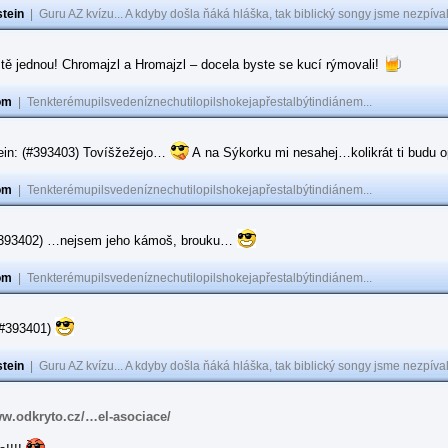
tein
|
Guru AZ kvízu... A kdyby došla ňáká hláška, tak biblický songy jsme nezpíval
tě jednou! Chromajzl a Hromajzl – docela byste se kucí rýmovali!
om
|
Tenkterémupilsvedeníznechutilopilshokejapřestalbýtindiánem...
ein: (#393403) Tovíšžežejo…
A na Sýkorku mi nesahej…kolikrát ti budu op
om
|
Tenkterémupilsvedeníznechutilopilshokejapřestalbýtindiánem...
(#393402) …nejsem jeho kámoš, brouku…
om
|
Tenkterémupilsvedeníznechutilopilshokejapřestalbýtindiánem...
(#393401)
tein
|
Guru AZ kvízu... A kdyby došla ňáká hláška, tak biblický songy jsme nezpíval
ww.odkryto.cz/…el-asociace/