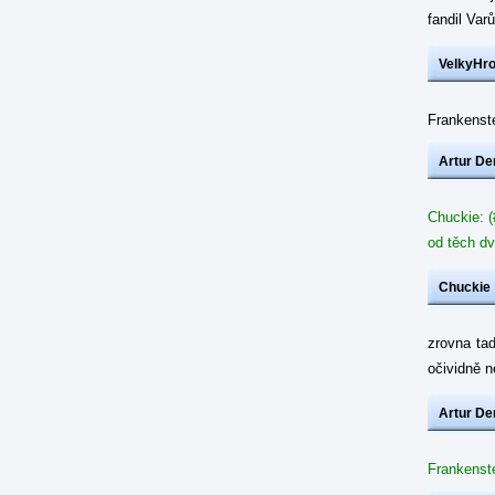
fandil Var
VelkyHr
Frankenste
Artur De
Chuckie: (
od těch dv
Chuckie
zrovna ta
očividně 
Artur De
Frankenste