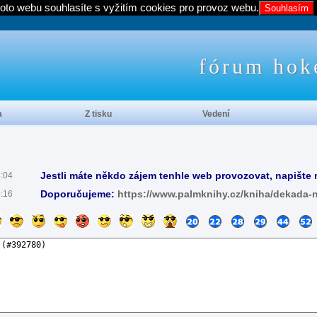
oto webu souhlasíte s vyžitím cookies pro provoz webu.
Souhlasím
fórum hok
a
Z tisku
Vedení
Jestli máte někdo zájem tenhle web provozovat, napište 
4:04
Doporučujeme:
https://www.palmknihy.cz/kniha/dekada-
4:16