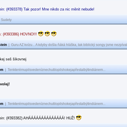
in: (#393378) Tak pozor! Mne nikdo za nic měnit nebude!
|
Sudety
: (#393386) HOVNO!!!
tein
|
Guru AZ kvízu... A kdyby došla ňáká hláška, tak biblický songy jsme nezpíval
akej seš šikovnej
om
|
Tenkterémupilsvedeníznechutilopilshokejapřestalbýtindiánem...
volej!
om
|
Tenkterémupilsvedeníznechutilopilshokejapřestalbýtindiánem...
tein: (#393382) AHÁÁÁÁÁÁÁÁÁÁÁÁÁÁ! HUŽ!