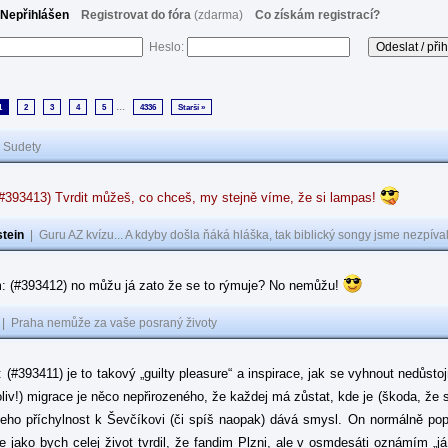
Nepřihlášen
Registrovat do fóra
(zdarma)
Co získám registrací?
Heslo:
...
1
2
3
4
5
4336
Starší »
|
Sudety
(#393413) Tvrdit můžeš, co chceš, my stejně víme, že si lampas!
tein
|
Guru AZ kvízu... A kdyby došla ňáká hláška, tak biblický songy jsme nezpíval
: (#393412) no můžu já zato že se to rýmuje? No nemůžu!
|
Praha nemůže za vaše posraný životy
: (#393411) je to takový „guilty pleasure“ a inspirace, jak se vyhnout nedůsto
oliv!) migrace je něco nepřirozeného, že každej má zůstat, kde je (škoda, že 
jeho příchylnost k Ševčíkovi (či spíš naopak) dává smysl. On normálně popírá
je jako bych celej život tvrdil, že fandim Plzni, ale v osmdesáti oznámím „j