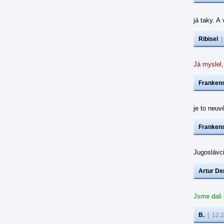
já taky. A
Ribisel
Já myslel,
Frankens
je to neuvě
Frankens
Jugoslávc
Artur De
Jsme dali
B.
|
12:2