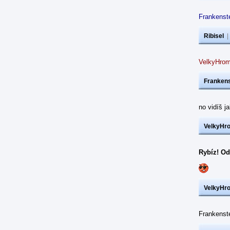
Frankenste
Ribisel
VelkyHrom
Frankens
no vidíš j
VelkyHr
Rybíz! Od
VelkyHr
Frankens