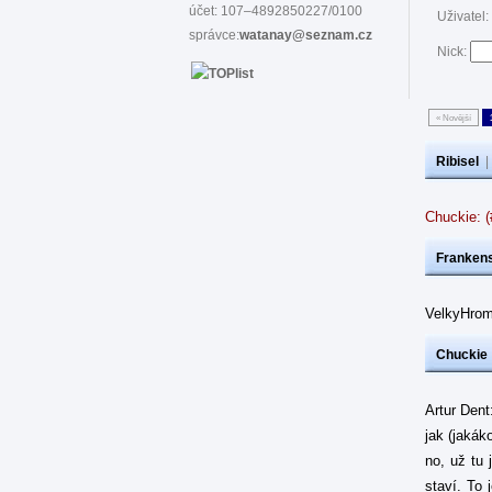
účet: 107–4892850227/0100
Uživatel:
správce:
watanay@seznam.cz
Nick:
« Novější
Ribisel
Chuckie: 
Frankens
VelkyHrom
Chuckie
Artur Dent
jak (jakák
no, už tu 
staví. To 