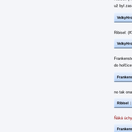
už byl z
VelkyHr
Ribisel: 
VelkyHr
Frankenst
do hořčic
Frankens
no tak ona
Ribisel
Ňáká úchy
Frankens