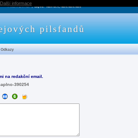
Další informace
PRÍŠTÍ ZÁPAS:
, zbývá:
NaN den, NaN:NaN:NaN
ejových pilsfandů
Odkazy
mi na redakční email.
naplno-390254