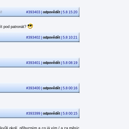
i!
#393403 |
odpovědět
| 5.8 15:20
ít pod patronát?
#393402 |
odpovědět
| 5.8 10:21
#393401 |
odpovědět
| 5.8 08:19
#393400 |
odpovědět
| 5.8 00:16
#393399 |
odpovědět
| 5.8 00:15
kvůli okolí, příbuzným a co já vím / a za měsíc