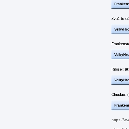
Frankens
Zvaž to eš
VelkyHr
Frankenst
VelkyHr
Ribisel: 
VelkyHr
Chuckie: 
Frankens
https://w