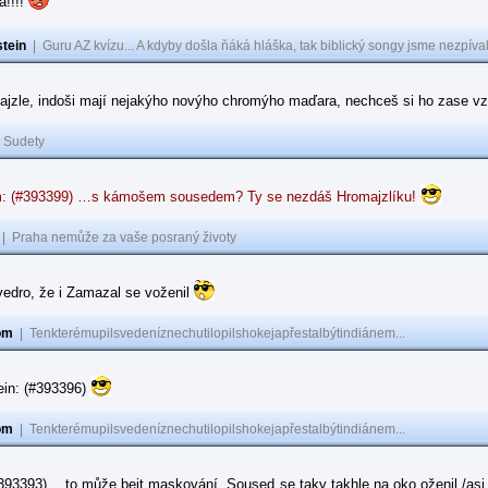
a!!!!
tein
|
Guru AZ kvízu... A kdyby došla ňáká hláška, tak biblický songy jsme nezpíval
ajzle, indoši mají nejakýho novýho chromýho maďara, nechceš si ho zase vz
|
Sudety
: (#393399) …s kámošem sousedem? Ty se nezdáš Hromajzlíku!
|
Praha nemůže za vaše posraný životy
vedro, že i Zamazal se voženil
om
|
Tenkterémupilsvedeníznechutilopilshokejapřestalbýtindiánem...
ein: (#393396)
om
|
Tenkterémupilsvedeníznechutilopilshokejapřestalbýtindiánem...
#393393) …to může bejt maskování. Soused se taky takhle na oko oženil /asi 