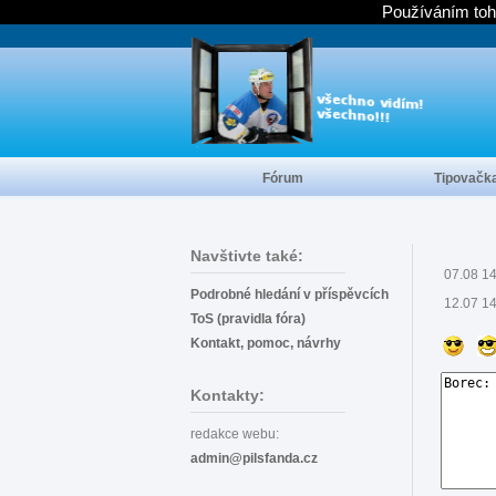
Používáním toh
Fórum
Tipovačk
Navštivte také:
07.08 1
Podrobné hledání v příspěvcích
12.07 1
ToS (pravidla fóra)
Kontakt, pomoc, návrhy
Kontakty:
redakce webu:
admin@pilsfanda.cz