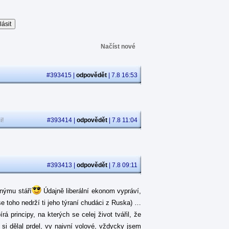
Načíst nové
#393415 |
odpovědět
| 7.8 16:53
i!
#393414 |
odpovědět
| 7.8 11:04
#393413 |
odpovědět
| 7.8 09:11
jnýmu stáří
Údajně liberální ekonom vypráví,
se toho nedrží ti jeho týraní chudáci z Ruska) …
 principy, na kterých se celej život tvářil, že
á si dělal prdel, vy naivní volové, vždycky jsem