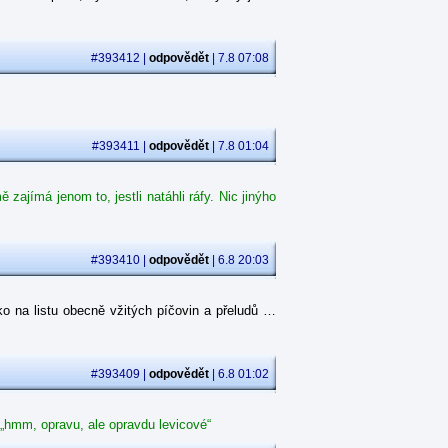
#393412 |
odpovědět
| 7.8 07:08
#393411 |
odpovědět
| 7.8 01:04
ajímá jenom to, jestli natáhli ráfy. Nic jinýho
#393410 |
odpovědět
| 6.8 20:03
o na listu obecně vžitých píčovin a přeludů …
#393409 |
odpovědět
| 6.8 01:02
 „hmm, opravu, ale opravdu levicové“