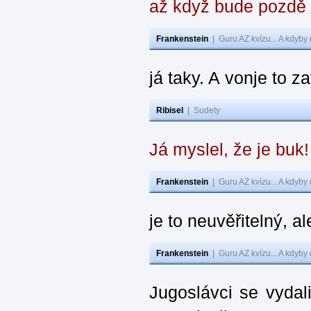
až když bude pozdě
Frankenstein
|
Guru AZ kvízu... A kdyby
já taky. A vonje to z
Ribisel
|
Sudety
Já myslel, že je buk
Frankenstein
|
Guru AZ kvízu... A kdyby
je to neuvěřitelný, al
Frankenstein
|
Guru AZ kvízu... A kdyby
Jugoslávci se vydal