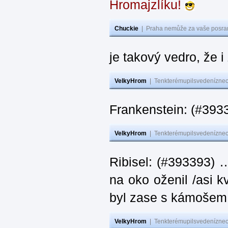
Hromajzlíku!
Chuckie
|
Praha nemůže za vaše posran
je takový vedro, že 
VelkyHrom
|
Tenkterémupilsvedeníznech
Frankenstein: (#393
VelkyHrom
|
Tenkterémupilsvedeníznech
Ribisel: (#393393) 
na oko oženil /asi k
byl zase s kámoš
VelkyHrom
|
Tenkterémupilsvedeníznech