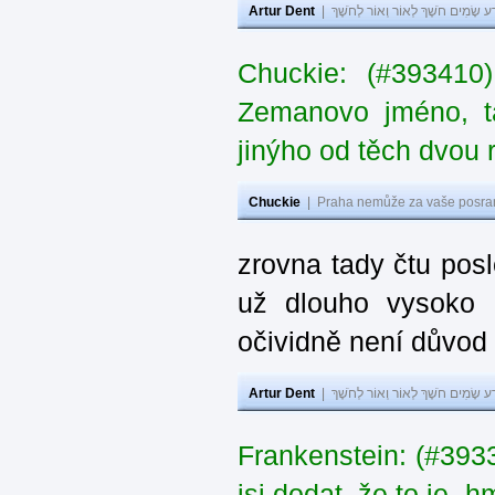
Artur Dent
|
ע שָׂמִים חֹשֶׁךְ לְאוֹר וְאוֹר לְחֹשֶׁךְ
Chuckie: (#393410
Zemanovo jméno, ta
jinýho od těch dvou 
Chuckie
|
Praha nemůže za vaše posran
zrovna tady čtu pos
už dlouho vysoko 
očividně není důvod
Artur Dent
|
ע שָׂמִים חֹשֶׁךְ לְאוֹר וְאוֹר לְחֹשֶׁךְ
Frankenstein: (#39
jsi dodat, že to je „