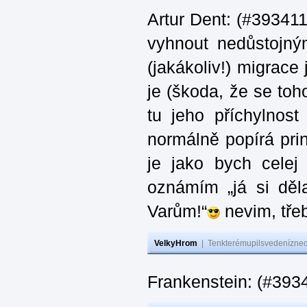
Artur Dent: (#393411)
vyhnout nedůstojný
(jakákoliv!) migrace
je (škoda, že se toh
tu jeho příchylnos
normálně popírá princ
je jako bych celej 
oznámím „já si děla
Varům!“
nevim, třeb
VelkyHrom
|
Tenkterémupilsvedeníznech
Frankenstein: (#393