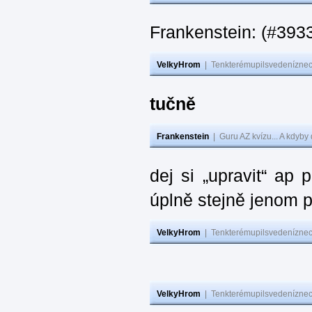
Frankenstein: (#393
VelkyHrom
|
Tenkterémupilsvedeníznech
tučně
Frankenstein
|
Guru AZ kvízu... A kdyby
dej si „upravit“ ap
úplně stejně jenom 
VelkyHrom
|
Tenkterémupilsvedeníznech
VelkyHrom
|
Tenkterémupilsvedeníznech