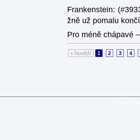
Frankenstein: (#3933
žně už pomalu končí
Pro méně chápavé – 
« Novější
1
2
3
4
Copyright © 20