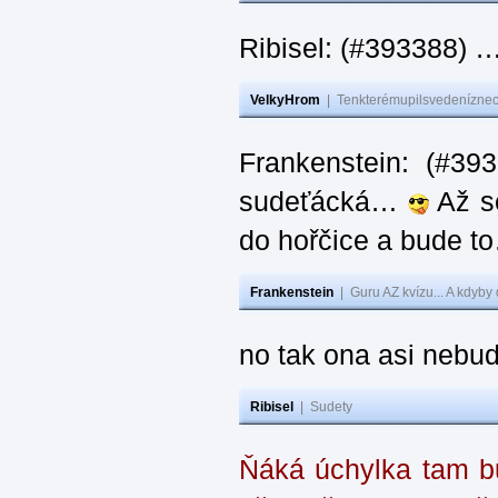
Ribisel: (#393388) 
VelkyHrom
|
Tenkterémupilsvedeníznech
Frankenstein: (#39
sudeťácká…
Až se
do hořčice a bude 
Frankenstein
|
Guru AZ kvízu... A kdyby
no tak ona asi nebud
Ribisel
|
Sudety
Ňáká úchylka tam bu