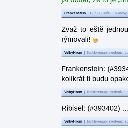
Frankenstein
|
Guru AZ kvízu... A kdyby
Zvaž to eště jedno
rýmovali!
VelkyHrom
|
Tenkterémupilsvedeníznech
Frankenstein: (#39
kolikrát ti budu opak
VelkyHrom
|
Tenkterémupilsvedeníznech
Ribisel: (#393402)
VelkyHrom
|
Tenkterémupilsvedeníznech