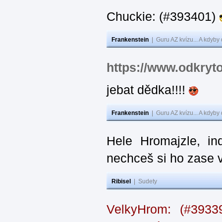
Chuckie: (#393401)
Frankenstein
|
Guru AZ kvízu... A kdyby
https://www.odkryt
jebat dědka!!!!
Frankenstein
|
Guru AZ kvízu... A kdyby
Hele Hromajzle, i
nechceš si ho zase 
Ribisel
|
Sudety
VelkyHrom: (#393