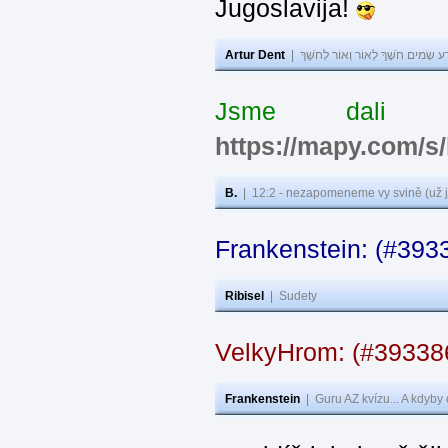
Jugoslavija!
Artur Dent
|
ע שָׂמִים חֹשֶׁךְ לְאוֹר וְאוֹר לְחֹשֶׁךְ
Jsme dali s
https://mapy.com/s
B.
|
12:2 - nezapomeneme vy svině (už j
Frankenstein: (#393
Ribisel
|
Sudety
VelkyHrom: (#3933
Frankenstein
|
Guru AZ kvízu... A kdyby