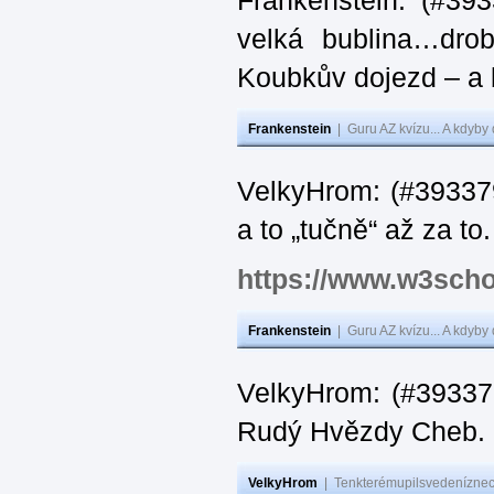
Frankenstein: (#39
velká bublina…dro
Koubkův dojezd – a 
Frankenstein
|
Guru AZ kvízu... A kdyby
VelkyHrom: (#393379
a to „tučně“ až za to.
https://www.w3scho
Frankenstein
|
Guru AZ kvízu... A kdyby
VelkyHrom: (#393376
Rudý Hvězdy Cheb.
VelkyHrom
|
Tenkterémupilsvedeníznech