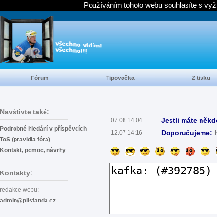
Používáním tohoto webu souhlasíte s vyž
Fórum
Tipovačka
Z tisku
Navštivte také:
Jestli máte někd
07.08 14:04
Podrobné hledání v příspěvcích
Doporučujeme:
12.07 14:16
ToS (pravidla fóra)
Kontakt, pomoc, návrhy
Kontakty:
redakce webu:
admin@pilsfanda.cz