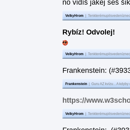
no vidíš jakej seš ši
VelkyHrom
|
Tenkterémupilsvedeníznech
Rybíz! Odvolej!
VelkyHrom
|
Tenkterémupilsvedeníznech
Frankenstein: (#
Frankenstein
|
Guru AZ kvízu... A kdyby
https://www.w3scho
VelkyHrom
|
Tenkterémupilsvedeníznech