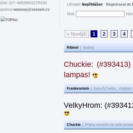
účet: 107–4892850227/0100
Uživatel:
Nepřihlášen
Registrovat do 
správce:
watanay@seznam.cz
Nick:
Hes
« Novější
1
2
3
4
Ribisel
|
Sudety
Chuckie: (#393413)
lampas!
Frankenstein
|
Guru AZ kvízu... A kdyby
VelkyHrom: (#39341
Chuckie
|
Praha nemůže za vaše posran