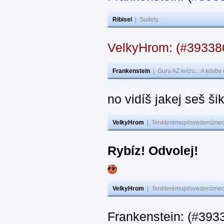
Ribisel
|
Sudety
VelkyHrom: (#3933
Frankenstein
|
Guru AZ kvízu... A kdyby
no vidíš jakej seš ši
VelkyHrom
|
Tenkterémupilsvedeníznech
Rybíz! Odvolej!
VelkyHrom
|
Tenkterémupilsvedeníznech
Frankenstein: (#