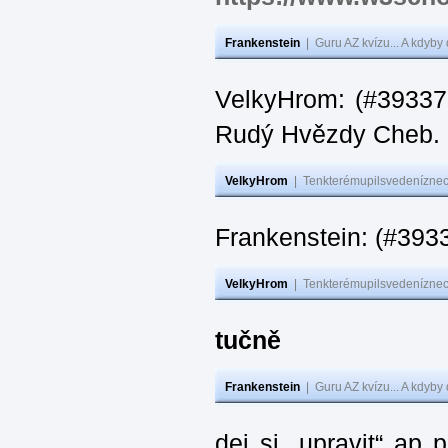
Frankenstein
|
Guru AZ kvízu... A kdyby
VelkyHrom: (#393376
Rudý Hvězdy Cheb.
VelkyHrom
|
Tenkterémupilsvedeníznech
Frankenstein: (#393
VelkyHrom
|
Tenkterémupilsvedeníznech
tučně
Frankenstein
|
Guru AZ kvízu... A kdyby
dej si „upravit“ ap