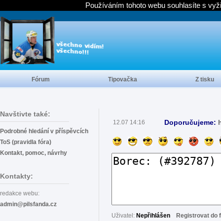
Používáním tohoto webu souhlasíte s vyž
Fórum
Tipovačka
Z tisku
Navštivte také:
Doporučujeme:
12.07 14:16
Podrobné hledání v příspěvcích
ToS (pravidla fóra)
Kontakt, pomoc, návrhy
Kontakty:
redakce webu:
admin@pilsfanda.cz
Uživatel:
Nepřihlášen
Registrovat do 