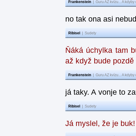
Frankenstein
|
Guru AZ kvízu... A kdyby
no tak ona asi nebud
Ribisel
|
Sudety
Ňáká úchylka tam bu
až když bude pozdě
Frankenstein
|
Guru AZ kvízu... A kdyby
já taky. A vonje to z
Ribisel
|
Sudety
Já myslel, že je buk