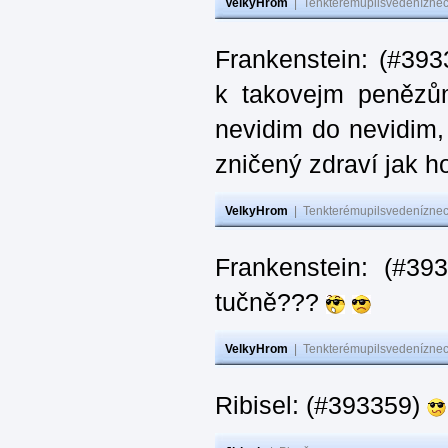
VelkyHrom
|
Tenkterémupilsvedeníznech
Frankenstein: (#393
k takovejm penězů
nevidim do nevidim,
zničený zdraví jak 
VelkyHrom
|
Tenkterémupilsvedeníznech
Frankenstein: (#3
tučně???
VelkyHrom
|
Tenkterémupilsvedeníznech
Ribisel: (#393359)