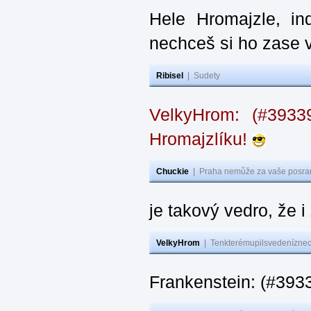
Hele Hromajzle, i
nechceš si ho zase 
Ribisel
|
Sudety
VelkyHrom: (#393
Hromajzlíku!
Chuckie
|
Praha nemůže za vaše posran
je takový vedro, že 
VelkyHrom
|
Tenkterémupilsvedeníznech
Frankenstein: (#393