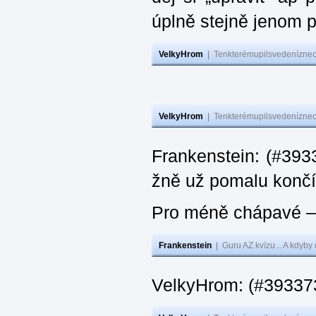
úplně stejně jenom 
VelkyHrom
|
Tenkterémupilsvedeníznech
VelkyHrom
|
Tenkterémupilsvedeníznech
Frankenstein: (#3933
žně už pomalu končí
Pro méně chápavé – 
Frankenstein
|
Guru AZ kvízu... A kdyby
VelkyHrom: (#393373