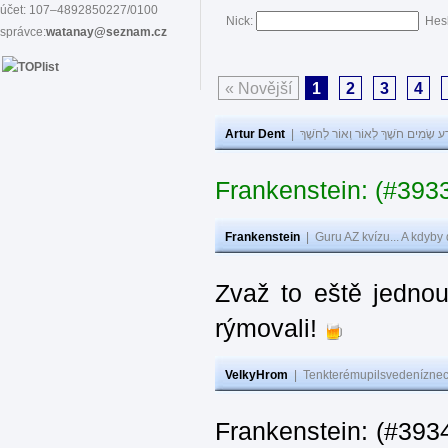
účet: 107–4892850227/0100
Nick:
Hes
správce:
watanay@seznam.cz
« Novější
1
2
3
4
Artur Dent
|
ע שָׂמִים חֹשֶׁךְ לְאוֹר וְאוֹר לְחֹשֶׁךְ
Frankenstein: (#393
Frankenstein
|
Guru AZ kvízu... A kdyby
Zvaž to eště jedno
rýmovali!
VelkyHrom
|
Tenkterémupilsvedeníznech
Frankenstein: (#39