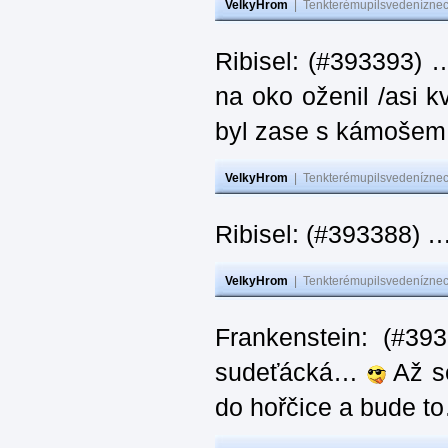
VelkyHrom
|
Tenkterémupilsvedeníznech
Ribisel: (#393393) 
na oko oženil /asi k
byl zase s kámoš
VelkyHrom
|
Tenkterémupilsvedeníznech
Ribisel: (#393388) 
VelkyHrom
|
Tenkterémupilsvedeníznech
Frankenstein: (#39
sudeťácká…
Až se
do hořčice a bude 