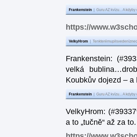
Frankenstein
|
Guru AZ kvízu... A kdyby
https://www.w3scho
VelkyHrom
|
Tenkterémupilsvedeníznech
Frankenstein: (#39
velká bublina…dro
Koubkův dojezd – a 
Frankenstein
|
Guru AZ kvízu... A kdyby
VelkyHrom: (#393379
a to „tučně“ až za to.
https://www.w3scho