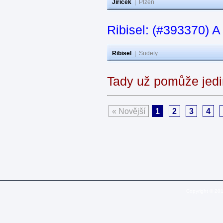
Jiricek
|
Plzeň
Ribisel: (#393370) A
Ribisel
|
Sudety
Tady už pomůže jedi
« Novější
1
2
3
4
Copyright © 20