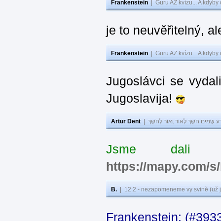
Frankenstein
|
Guru AZ kvízu... A kdyby
je to neuvěřitelný, al
Frankenstein
|
Guru AZ kvízu... A kdyby
Jugoslávci se vydal
Jugoslavija!
Artur Dent
|
ע שָׂמִים חֹשֶׁךְ לְאוֹר וְאוֹר לְחֹשֶׁךְ
Jsme dali s
https://mapy.com/s
B.
|
12:2 - nezapomeneme vy svině (už j
Frankenstein: (#393