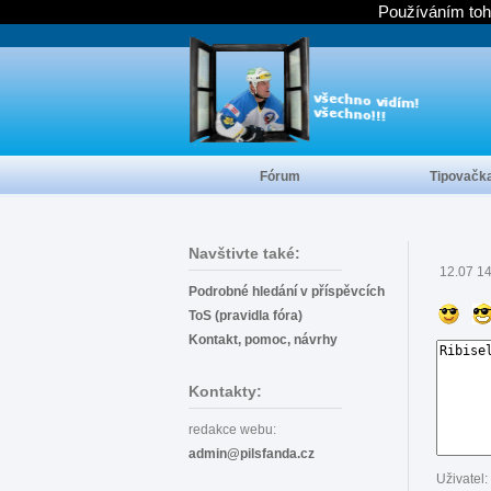
Používáním toh
Fórum
Tipovačk
Navštivte také:
12.07 1
Podrobné hledání v příspěvcích
ToS (pravidla fóra)
Kontakt, pomoc, návrhy
Kontakty:
redakce webu:
admin@pilsfanda.cz
Uživatel: