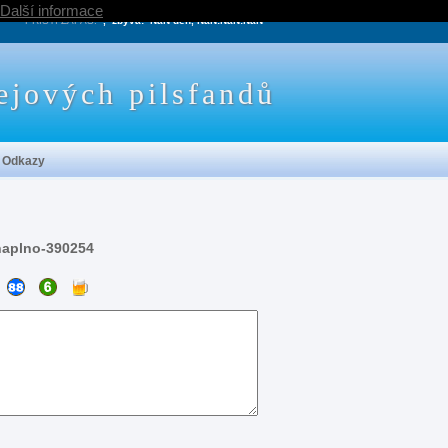
Další informace
PRÍŠTÍ ZÁPAS:
, zbývá:
NaN den, NaN:NaN:NaN
ejových pilsfandů
Odkazy
naplno-390254