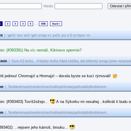
Heslo:
...
1
2
3
4
5
4336
Starší »
nt
|
הוֹי הָאֹמְרִים לָרַע טוֹב וְלַטּוֹב רָע שָׂמִים חֹשֶׁךְ לְאוֹר וְאוֹר לְחֹשֶׁךְ
ein: (#393391) Na víc nemáš, Kikinovo spermie?
tein
|
Guru AZ kvízu... A kdyby došla ňáká hláška, tak biblický songy jsme nezpíval
tě jednou! Chromajzl a Hromajzl – docela byste se kucí rýmovali!
om
|
Tenkterémupilsvedeníznechutilopilshokejapřestalbýtindiánem...
ein: (#393403) Tovíšžežejo…
A na Sýkorku mi nesahej…kolikrát ti budu op
om
|
Tenkterémupilsvedeníznechutilopilshokejapřestalbýtindiánem...
(#393402) …nejsem jeho kámoš, brouku…