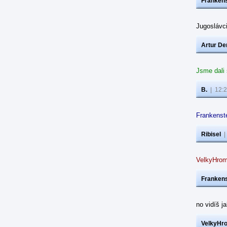
Frankens
Jugoslávc
Artur De
Jsme dali
B.
|
12:2
Frankenste
Ribisel
VelkyHrom
Frankens
no vidíš j
VelkyHr