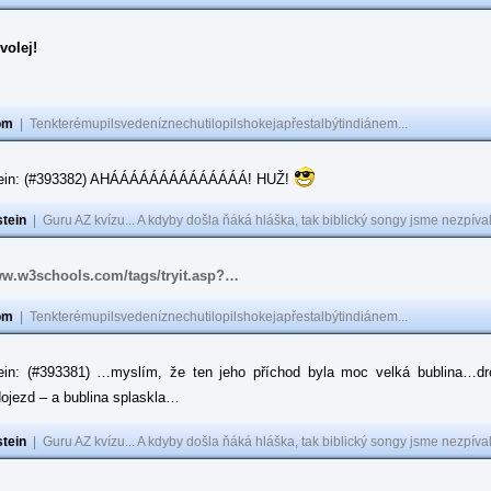
volej!
om
|
Tenkterémupilsvedeníznechutilopilshokejapřestalbýtindiánem...
tein: (#393382) AHÁÁÁÁÁÁÁÁÁÁÁÁÁÁ! HUŽ!
tein
|
Guru AZ kvízu... A kdyby došla ňáká hláška, tak biblický songy jsme nezpíval
ww.w3schools.com/tags/tryit.asp?…
om
|
Tenkterémupilsvedeníznechutilopilshokejapřestalbýtindiánem...
ein: (#393381) …myslím, že ten jeho příchod byla moc velká bublina…dr
ojezd – a bublina splaskla…
tein
|
Guru AZ kvízu... A kdyby došla ňáká hláška, tak biblický songy jsme nezpíval