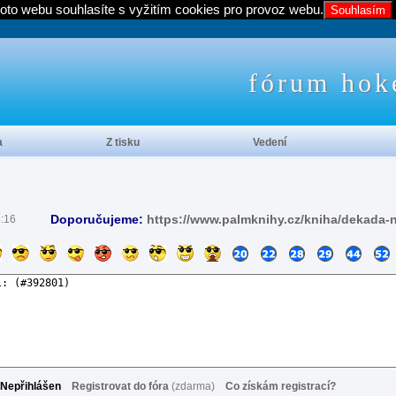
oto webu souhlasíte s vyžitím cookies pro provoz webu.
Souhlasím
fórum hok
a
Z tisku
Vedení
Doporučujeme:
https://www.palmknihy.cz/kniha/dekada-
4:16
Nepřihlášen
Registrovat do fóra
(zdarma)
Co získám registrací?