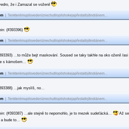
vedro, že i Zamazal se voženil
om
|
Tenkterémupilsvedeníznechutilopilshokejapřestalbýtindiánem...
ein: (#393396)
om
|
Tenkterémupilsvedeníznechutilopilshokejapřestalbýtindiánem...
#393393) …to může bejt maskování. Soused se taky takhle na oko oženil /asi 
ase s kámošem…
om
|
Tenkterémupilsvedeníznechutilopilshokejapřestalbýtindiánem...
(#393388) …jak myslíš, no…
om
|
Tenkterémupilsvedeníznechutilopilshokejapřestalbýtindiánem...
ein: (#393387) …ale stejně to nepomohlo, je to mezek sudeťácká…
Až se
e a bude to…