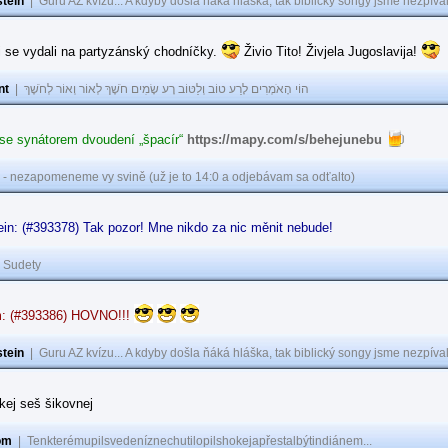
tein
|
Guru AZ kvízu... A kdyby došla ňáká hláška, tak biblický songy jsme nezpíval
i se vydali na partyzánský chodníčky.
Živio Tito! Živjela Jugoslavija!
nt
|
הוֹי הָאֹמְרִים לָרַע טוֹב וְלַטּוֹב רָע שָׂמִים חֹשֶׁךְ לְאוֹר וְאוֹר לְחֹשֶׁךְ
 se synátorem dvoudení „špacír“
https://mapy.com/s/behejunebu
 - nezapomeneme vy svině (už je to 14:0 a odjebávam sa odťalto)
in: (#393378) Tak pozor! Mne nikdo za nic měnit nebude!
|
Sudety
: (#393386) HOVNO!!!
tein
|
Guru AZ kvízu... A kdyby došla ňáká hláška, tak biblický songy jsme nezpíval
akej seš šikovnej
om
|
Tenkterémupilsvedeníznechutilopilshokejapřestalbýtindiánem...