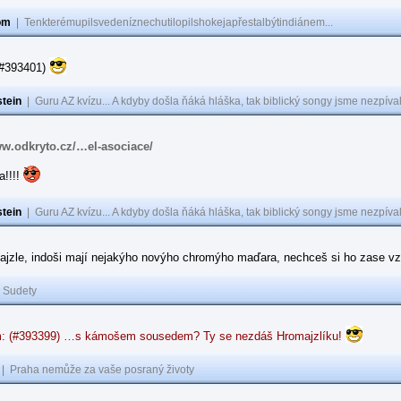
om
|
Tenkterémupilsvedeníznechutilopilshokejapřestalbýtindiánem...
(#393401)
tein
|
Guru AZ kvízu... A kdyby došla ňáká hláška, tak biblický songy jsme nezpíval
ww.odkryto.cz/…el-asociace/
a!!!!
tein
|
Guru AZ kvízu... A kdyby došla ňáká hláška, tak biblický songy jsme nezpíval
ajzle, indoši mají nejakýho novýho chromýho maďara, nechceš si ho zase vz
|
Sudety
: (#393399) …s kámošem sousedem? Ty se nezdáš Hromajzlíku!
|
Praha nemůže za vaše posraný životy