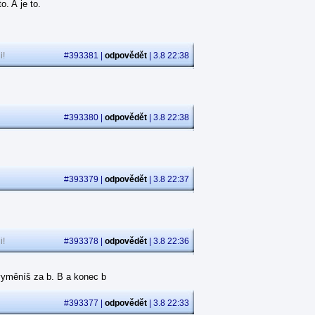
. A je to.
i!
#393381 |
odpovědět
| 3.8 22:38
.
#393380 |
odpovědět
| 3.8 22:38
#393379 |
odpovědět
| 3.8 22:37
i!
#393378 |
odpovědět
| 3.8 22:36
p vyměníš za b. B a konec b
#393377 |
odpovědět
| 3.8 22:33