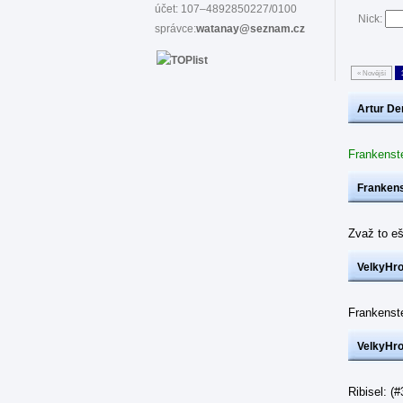
účet: 107–4892850227/0100
Nick:
správce:
watanay@seznam.cz
« Novější
Artur De
Frankenst
Frankens
Zvaž to eš
VelkyHr
Frankenst
VelkyHr
Ribisel: 