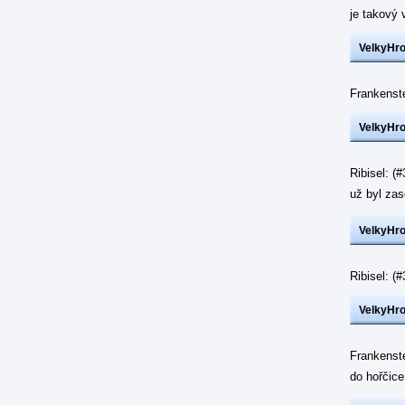
je takový 
VelkyHr
Frankenst
VelkyHr
Ribisel: (
už byl z
VelkyHr
Ribisel: 
VelkyHr
Frankenst
do hořčic