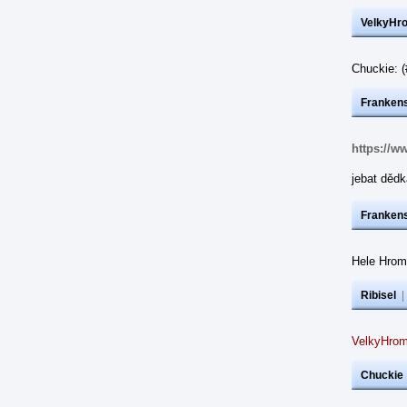
VelkyHr
Chuckie: 
Frankens
https://w
jebat dědk
Frankens
Hele Hrom
Ribisel
VelkyHrom
Chuckie