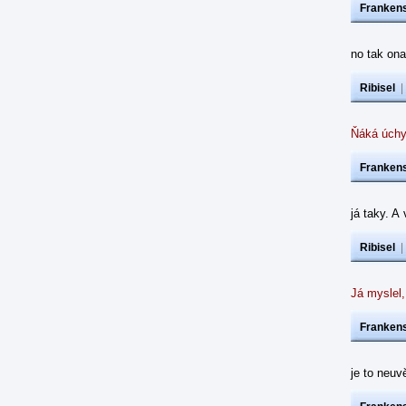
Frankens
no tak ona
Ribisel
Ňáká úchy
Frankens
já taky. A
Ribisel
Já myslel,
Frankens
je to neuvě