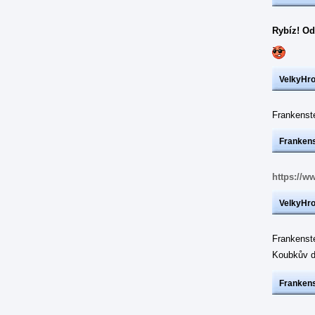
Rybíz! Od
VelkyHr
Frankens
Frankens
https://w
VelkyHr
Frankenst
Koubkův d
Frankens