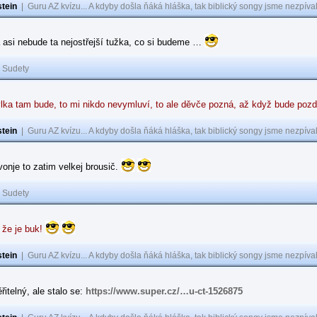
tein
|
Guru AZ kvízu... A kdyby došla ňáká hláška, tak biblický songy jsme nezpíval
 asi nebude ta nejostřejší tužka, co si budeme …
|
Sudety
lka tam bude, to mi nikdo nevymluví, to ale děvče pozná, až když bude poz
tein
|
Guru AZ kvízu... A kdyby došla ňáká hláška, tak biblický songy jsme nezpíval
 vonje to zatim velkej brousič.
|
Sudety
 že je buk!
tein
|
Guru AZ kvízu... A kdyby došla ňáká hláška, tak biblický songy jsme nezpíval
řitelný, ale stalo se:
https://www.super.cz/…u-ct-1526875