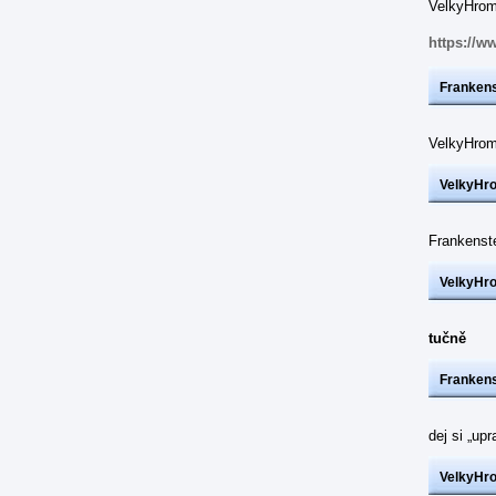
VelkyHrom:
https://w
Frankens
VelkyHrom
VelkyHr
Frankenst
VelkyHr
tučně
Frankens
dej si „up
VelkyHr