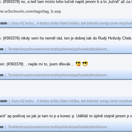
 (#393379) no, a teď tam místo toho tučně napiš jenom b a to „tučně“ až za to
ww.w3schools.com/tags/tag_b.asp
tein
|
Guru AZ kvízu... A kdyby došla ňáká hláška, tak biblický songy jsme nezpíval
: (#393376) nikdy sem ho neměl rád, ten je dobrej tak do Rudý Hvězdy Cheb
om
|
Tenkterémupilsvedeníznechutilopilshokejapřestalbýtindiánem...
ein: (#393378) …nejde mi to, jsem dřevák…
om
|
Tenkterémupilsvedeníznechutilopilshokejapřestalbýtindiánem...
tein
|
Guru AZ kvízu... A kdyby došla ňáká hláška, tak biblický songy jsme nezpíval
ravit“ ap podívej se jak je tam to p a konec p. Uděláš to úplně stejně jenom 
om
|
Tenkterémupilsvedeníznechutilopilshokejapřestalbýtindiánem...