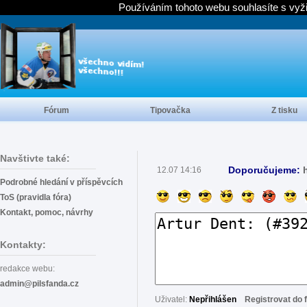
Používáním tohoto webu souhlasíte s vyž
Fórum
Tipovačka
Z tisku
Navštivte také:
Doporučujeme:
12.07 14:16
Podrobné hledání v příspěvcích
ToS (pravidla fóra)
Kontakt, pomoc, návrhy
Kontakty:
redakce webu:
admin@pilsfanda.cz
Uživatel:
Nepřihlášen
Registrovat do 