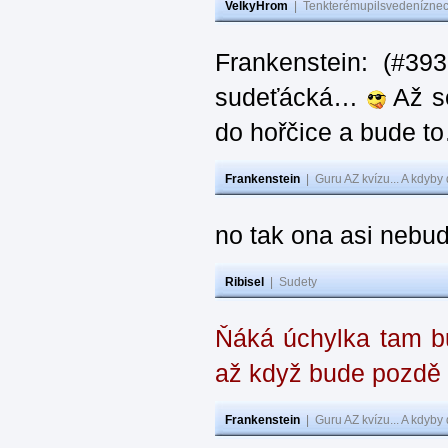
VelkyHrom
|
Tenkterémupilsvedeníznech
Frankenstein: (#39
sudeťácká…
Až se
do hořčice a bude 
Frankenstein
|
Guru AZ kvízu... A kdyby
no tak ona asi nebud
Ribisel
|
Sudety
Ňáká úchylka tam bu
až když bude pozdě
Frankenstein
|
Guru AZ kvízu... A kdyby