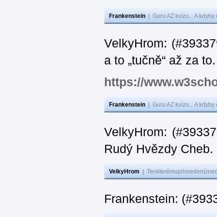
Frankenstein
|
Guru AZ kvízu... A kdyby
VelkyHrom: (#393379
a to „tučně“ až za to.
https://www.w3scho
Frankenstein
|
Guru AZ kvízu... A kdyby
VelkyHrom: (#393376
Rudý Hvězdy Cheb.
VelkyHrom
|
Tenkterémupilsvedeníznech
Frankenstein: (#393