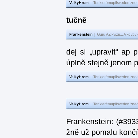
VelkyHrom
|
Tenkterémupilsvedeníznech
tučně
Frankenstein
|
Guru AZ kvízu... A kdyby
dej si „upravit“ ap
úplně stejně jenom 
VelkyHrom
|
Tenkterémupilsvedeníznech
VelkyHrom
|
Tenkterémupilsvedeníznech
Frankenstein: (#3933
žně už pomalu končí