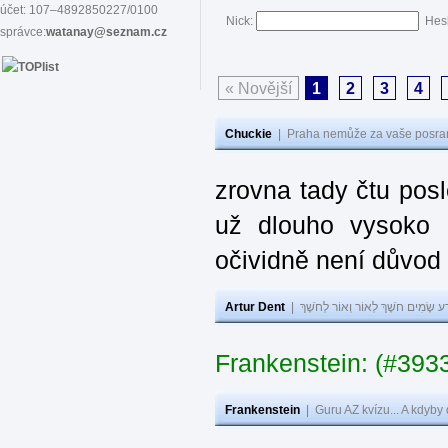
účet: 107–4892850227/0100
Nick:
Hes
správce:
watanay@seznam.cz
« Novější
1
2
3
4
Chuckie
|
Praha nemůže za vaše posran
zrovna tady čtu pos
už dlouho vysoko 
očividně není důvod
Artur Dent
|
ע שָׂמִים חֹשֶׁךְ לְאוֹר וְאוֹר לְחֹשֶׁךְ
Frankenstein: (#393
Frankenstein
|
Guru AZ kvízu... A kdyby