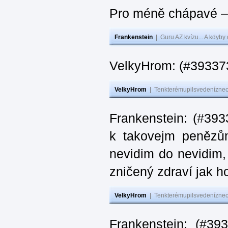
Pro méně chápavé – 
Frankenstein
|
Guru AZ kvízu... A kdyby
VelkyHrom: (#393373
VelkyHrom
|
Tenkterémupilsvedeníznech
Frankenstein: (#393
k takovejm penězů
nevidim do nevidim,
zničený zdraví jak 
VelkyHrom
|
Tenkterémupilsvedeníznech
Frankenstein: (#3