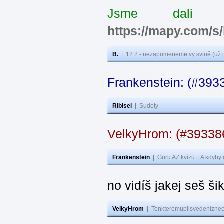
Jsme dali s
https://mapy.com/s
B.
|
12:2 - nezapomeneme vy svině (už j
Frankenstein: (#393
Ribisel
|
Sudety
VelkyHrom: (#3933
Frankenstein
|
Guru AZ kvízu... A kdyby
no vidíš jakej seš ši
VelkyHrom
|
Tenkterémupilsvedeníznech