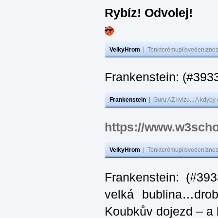
Rybíz! Odvolej!
VelkyHrom
|
Tenkterémupilsvedeníznech
Frankenstein: (#
Frankenstein
|
Guru AZ kvízu... A kdyby
https://www.w3scho
VelkyHrom
|
Tenkterémupilsvedeníznech
Frankenstein: (#39
velká bublina…dro
Koubkův dojezd – a 