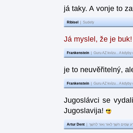
já taky. A vonje to z
Ribisel
|
Sudety
Já myslel, že je buk
Frankenstein
|
Guru AZ kvízu... A kdyby
je to neuvěřitelný, al
Frankenstein
|
Guru AZ kvízu... A kdyby
Jugoslávci se vydal
Jugoslavija!
Artur Dent
|
ע שָׂמִים חֹשֶׁךְ לְאוֹר וְאוֹר לְחֹשֶׁךְ