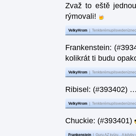
Zvaž to eště jedno
rýmovali!
VelkyHrom
|
Tenkterémupilsvedeníznech
Frankenstein: (#39
kolikrát ti budu opak
VelkyHrom
|
Tenkterémupilsvedeníznech
Ribisel: (#393402)
VelkyHrom
|
Tenkterémupilsvedeníznech
Chuckie: (#393401)
Frankenstein
|
Guru AZ kvízu... A kdyby