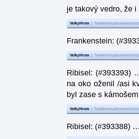
je takový vedro, že 
VelkyHrom
|
Tenkterémupilsvedeníznech
Frankenstein: (#393
VelkyHrom
|
Tenkterémupilsvedeníznech
Ribisel: (#393393) 
na oko oženil /asi k
byl zase s kámoš
VelkyHrom
|
Tenkterémupilsvedeníznech
Ribisel: (#393388) 