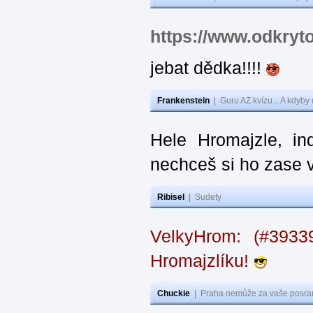
https://www.odkryt
jebat dědka!!!!
Frankenstein
|
Guru AZ kvízu... A kdyby
Hele Hromajzle, i
nechceš si ho zase 
Ribisel
|
Sudety
VelkyHrom: (#393
Hromajzlíku!
Chuckie
|
Praha nemůže za vaše posran