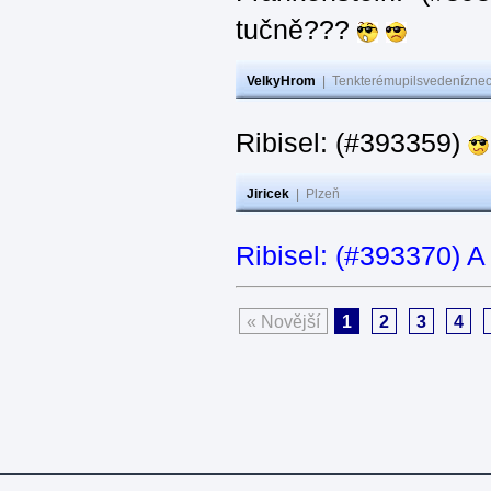
tučně???
VelkyHrom
|
Tenkterémupilsvedeníznech
Ribisel: (#393359)
Jiricek
|
Plzeň
Ribisel: (#393370) A
« Novější
1
2
3
4