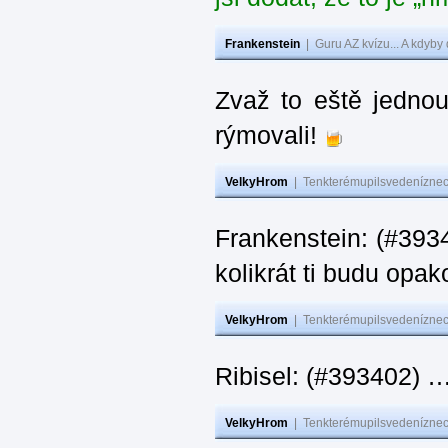
Frankenstein
|
Guru AZ kvízu... A kdyby
Zvaž to eště jedno
rýmovali!
VelkyHrom
|
Tenkterémupilsvedeníznech
Frankenstein: (#39
kolikrát ti budu opak
VelkyHrom
|
Tenkterémupilsvedeníznech
Ribisel: (#393402)
VelkyHrom
|
Tenkterémupilsvedeníznech