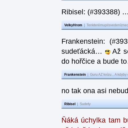
Ribisel: (#393388) 
VelkyHrom
|
Tenkterémupilsvedeníznech
Frankenstein: (#39
sudeťácká…
Až se
do hořčice a bude 
Frankenstein
|
Guru AZ kvízu... A kdyby
no tak ona asi nebud
Ribisel
|
Sudety
Ňáká úchylka tam bu