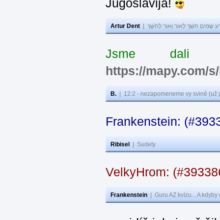
Jugoslavija!
Artur Dent
|
ע שָׂמִים חֹשֶׁךְ לְאוֹר וְאוֹר לְחֹשֶׁךְ
Jsme dali s
https://mapy.com/s
B.
|
12:2 - nezapomeneme vy svině (už j
Frankenstein: (#393
Ribisel
|
Sudety
VelkyHrom: (#3933
Frankenstein
|
Guru AZ kvízu... A kdyby