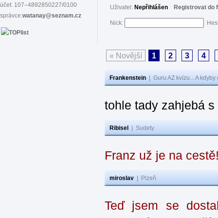
účet: 107–4892850227/0100
Uživatel:
Nepřihlášen
Registrovat do 
správce:
watanay@seznam.cz
Nick:
Hes
« Novější
1
2
3
4
Frankenstein
|
Guru AZ kvízu... A kdyby
tohle tady zahjebá 
Ribisel
|
Sudety
Franz už je na cestě
miroslav
|
Plzeň
Teď jsem se dostal