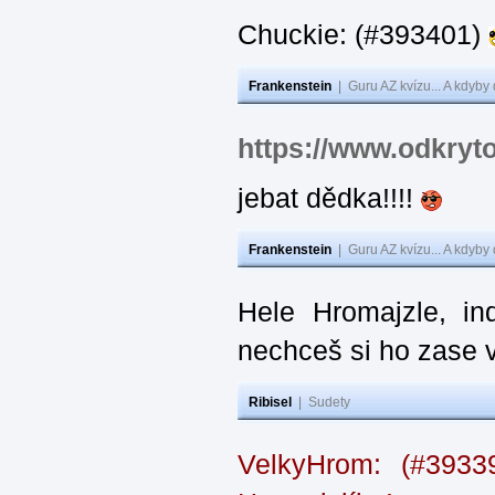
Chuckie: (#393401)
Frankenstein
|
Guru AZ kvízu... A kdyby
https://www.odkryt
jebat dědka!!!!
Frankenstein
|
Guru AZ kvízu... A kdyby
Hele Hromajzle, i
nechceš si ho zase 
Ribisel
|
Sudety
VelkyHrom: (#393