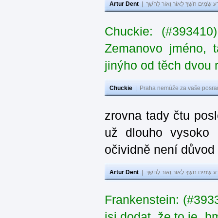
Artur Dent
|
ע שָׂמִים חֹשֶׁךְ לְאוֹר וְאוֹר לְחֹשֶׁךְ
Chuckie: (#393410
Zemanovo jméno, ta
jinýho od těch dvou 
Chuckie
|
Praha nemůže za vaše posran
zrovna tady čtu pos
už dlouho vysoko 
očividně není důvod
Artur Dent
|
ע שָׂמִים חֹשֶׁךְ לְאוֹר וְאוֹר לְחֹשֶׁךְ
Frankenstein: (#39
jsi dodat, že to je „