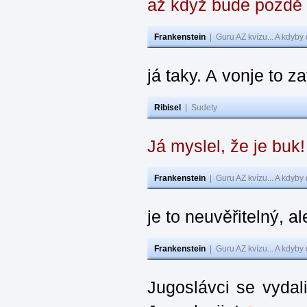
až když bude pozdě
Frankenstein
|
Guru AZ kvízu... A kdyby
já taky. A vonje to z
Ribisel
|
Sudety
Já myslel, že je buk
Frankenstein
|
Guru AZ kvízu... A kdyby
je to neuvěřitelný, al
Frankenstein
|
Guru AZ kvízu... A kdyby
Jugoslávci se vydal