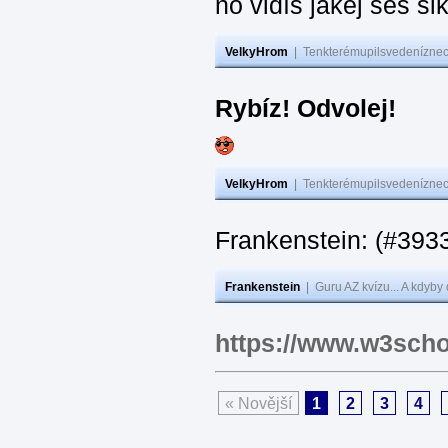
no vidíš jakej seš ši
VelkyHrom
|
Tenkterémupilsvedeníznech
Rybíz! Odvolej!
VelkyHrom
|
Tenkterémupilsvedeníznech
Frankenstein: (#
Frankenstein
|
Guru AZ kvízu... A kdyby
https://www.w3scho
« Novější
1
2
3
4