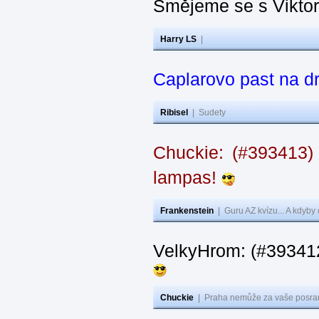
Smějeme se s Vikto
Harry LS
|
Caplarovo past na 
Ribisel
|
Sudety
Chuckie: (#393413)
lampas!
Frankenstein
|
Guru AZ kvízu... A kdyby
VelkyHrom: (#39341
Chuckie
|
Praha nemůže za vaše posran