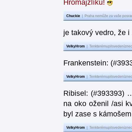
Hromajzlíku!
Chuckie
|
Praha nemůže za vaše posran
je takový vedro, že 
VelkyHrom
|
Tenkterémupilsvedeníznech
Frankenstein: (#393
VelkyHrom
|
Tenkterémupilsvedeníznech
Ribisel: (#393393) 
na oko oženil /asi k
byl zase s kámoš
VelkyHrom
|
Tenkterémupilsvedeníznech