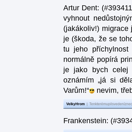
Artur Dent: (#393411)
vyhnout nedůstojný
(jakákoliv!) migrace
je (škoda, že se toh
tu jeho příchylnos
normálně popírá princ
je jako bych celej 
oznámím „já si děla
Varům!“
nevim, třeb
VelkyHrom
|
Tenkterémupilsvedeníznech
Frankenstein: (#393