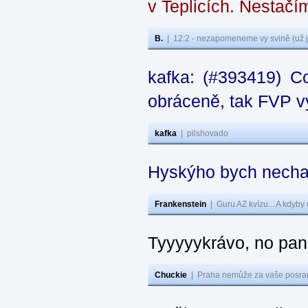
v Teplicích. Nestačí
B.
|
12:2 - nezapomeneme vy svině (už j
kafka: (#393419) C
obráceně, tak FVP vy
kafka
|
pilshovado
Hyskýho bych nechal
Frankenstein
|
Guru AZ kvízu... A kdyby
Tyyyyykrávo, no pane
Chuckie
|
Praha nemůže za vaše posran