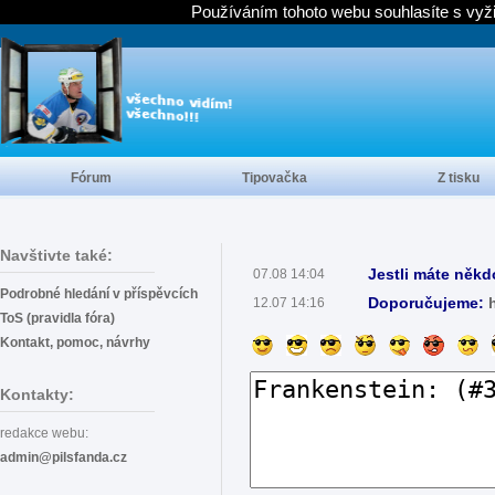
Používáním tohoto webu souhlasíte s vyž
Fórum
Tipovačka
Z tisku
Navštivte také:
Jestli máte někd
07.08 14:04
Podrobné hledání v příspěvcích
Doporučujeme:
12.07 14:16
ToS (pravidla fóra)
Kontakt, pomoc, návrhy
Kontakty:
redakce webu:
admin@pilsfanda.cz