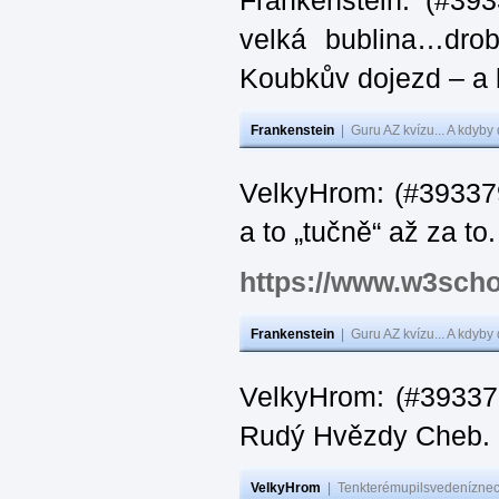
Frankenstein: (#39
velká bublina…dro
Koubkův dojezd – a 
Frankenstein
|
Guru AZ kvízu... A kdyby
VelkyHrom: (#393379
a to „tučně“ až za to.
https://www.w3scho
Frankenstein
|
Guru AZ kvízu... A kdyby
VelkyHrom: (#393376
Rudý Hvězdy Cheb.
VelkyHrom
|
Tenkterémupilsvedeníznech