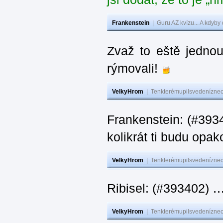
Frankenstein
|
Guru AZ kvízu... A kdyby
Zvaž to eště jedno
rýmovali!
VelkyHrom
|
Tenkterémupilsvedeníznech
Frankenstein: (#39
kolikrát ti budu opak
VelkyHrom
|
Tenkterémupilsvedeníznech
Ribisel: (#393402)
VelkyHrom
|
Tenkterémupilsvedeníznech