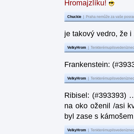
Hromajzlíku!
Chuckie
|
Praha nemůže za vaše posran
je takový vedro, že 
VelkyHrom
|
Tenkterémupilsvedeníznech
Frankenstein: (#393
VelkyHrom
|
Tenkterémupilsvedeníznech
Ribisel: (#393393) 
na oko oženil /asi k
byl zase s kámoš
VelkyHrom
|
Tenkterémupilsvedeníznech