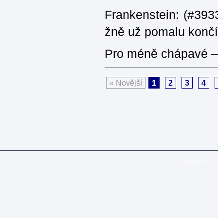
Frankenstein: (#3933
žně už pomalu končí
Pro méně chápavé – 
« Novější
1
2
3
4
Copyright © 20