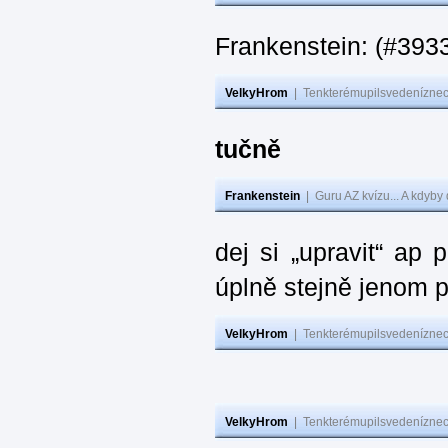
Frankenstein: (#393
VelkyHrom
|
Tenkterémupilsvedeníznech
tučně
Frankenstein
|
Guru AZ kvízu... A kdyby
dej si „upravit“ ap
úplně stejně jenom 
VelkyHrom
|
Tenkterémupilsvedeníznech
VelkyHrom
|
Tenkterémupilsvedeníznech