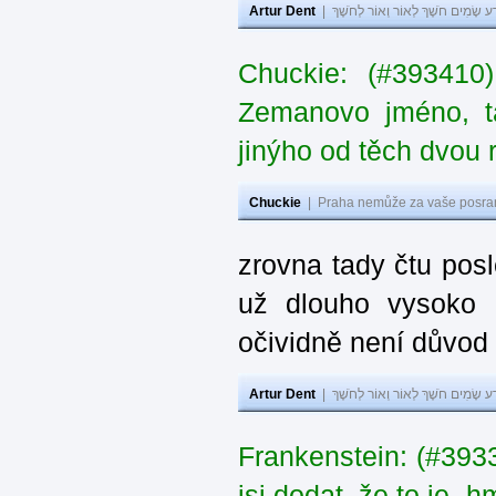
Artur Dent
|
ע שָׂמִים חֹשֶׁךְ לְאוֹר וְאוֹר לְחֹשֶׁךְ
Chuckie: (#393410
Zemanovo jméno, ta
jinýho od těch dvou 
Chuckie
|
Praha nemůže za vaše posran
zrovna tady čtu pos
už dlouho vysoko 
očividně není důvod
Artur Dent
|
ע שָׂמִים חֹשֶׁךְ לְאוֹר וְאוֹר לְחֹשֶׁךְ
Frankenstein: (#39
jsi dodat, že to je „