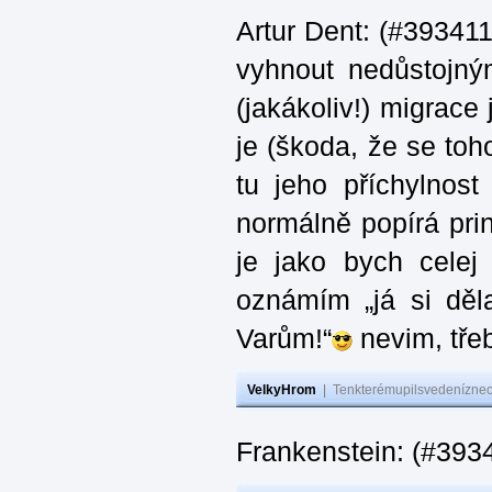
Artur Dent: (#393411)
vyhnout nedůstojný
(jakákoliv!) migrace
je (škoda, že se toh
tu jeho příchylnos
normálně popírá princ
je jako bych celej 
oznámím „já si děla
Varům!“
nevim, třeb
VelkyHrom
|
Tenkterémupilsvedeníznech
Frankenstein: (#393