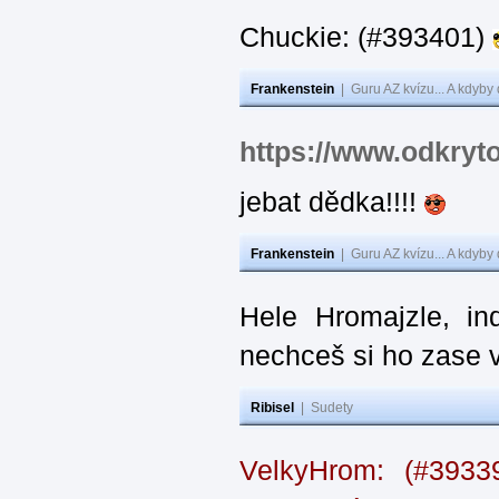
Chuckie: (#393401)
Frankenstein
|
Guru AZ kvízu... A kdyby
https://www.odkryt
jebat dědka!!!!
Frankenstein
|
Guru AZ kvízu... A kdyby
Hele Hromajzle, i
nechceš si ho zase 
Ribisel
|
Sudety
VelkyHrom: (#393