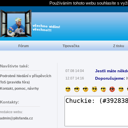
Používáním tohoto webu souhlasíte s vyž
Fórum
Tipovačka
Z tisku
Navštivte také:
Jestli máte někd
07.08 14:04
Podrobné hledání v příspěvcích
Doporučujeme:
12.07 14:16
ToS (pravidla fóra)
Kontakt, pomoc, návrhy
Kontakty:
redakce webu:
admin@pilsfanda.cz