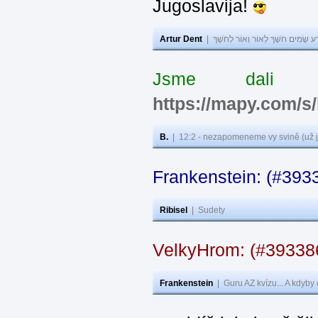
Jugoslavija!
Artur Dent
|
ע שָׂמִים חֹשֶׁךְ לְאוֹר וְאוֹר לְחֹשֶׁךְ
Jsme dali s
https://mapy.com/s
B.
|
12:2 - nezapomeneme vy svině (už j
Frankenstein: (#393
Ribisel
|
Sudety
VelkyHrom: (#3933
Frankenstein
|
Guru AZ kvízu... A kdyby