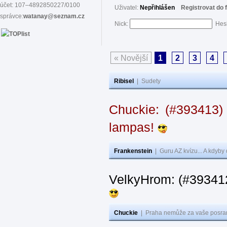
účet: 107–4892850227/0100
Uživatel:
Nepřihlášen
Registrovat do 
správce:
watanay@seznam.cz
Nick:
Hes
« Novější
1
2
3
4
Ribisel
|
Sudety
Chuckie: (#393413)
lampas!
Frankenstein
|
Guru AZ kvízu... A kdyby
VelkyHrom: (#39341
Chuckie
|
Praha nemůže za vaše posran