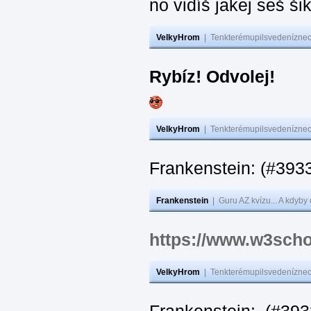
no vidíš jakej seš ši
VelkyHrom
|
Tenkterémupilsvedeníznech
Rybíz! Odvolej!
VelkyHrom
|
Tenkterémupilsvedeníznech
Frankenstein: (#
Frankenstein
|
Guru AZ kvízu... A kdyby
https://www.w3scho
VelkyHrom
|
Tenkterémupilsvedeníznech