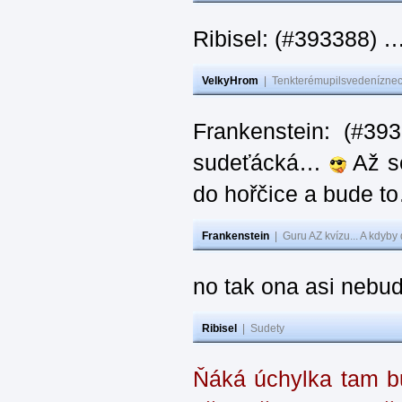
Ribisel: (#393388) 
VelkyHrom
|
Tenkterémupilsvedeníznech
Frankenstein: (#39
sudeťácká…
Až se
do hořčice a bude 
Frankenstein
|
Guru AZ kvízu... A kdyby
no tak ona asi nebud
Ribisel
|
Sudety
Ňáká úchylka tam bu