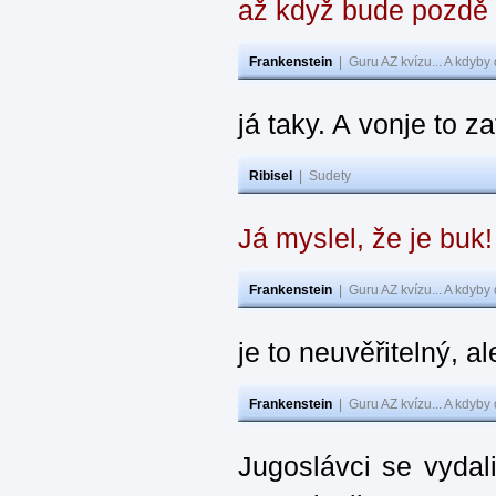
až když bude pozdě
Frankenstein
|
Guru AZ kvízu... A kdyby
já taky. A vonje to z
Ribisel
|
Sudety
Já myslel, že je buk
Frankenstein
|
Guru AZ kvízu... A kdyby
je to neuvěřitelný, al
Frankenstein
|
Guru AZ kvízu... A kdyby
Jugoslávci se vydal