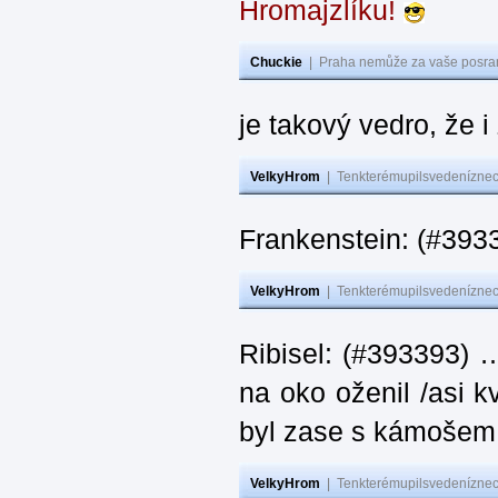
Hromajzlíku!
Chuckie
|
Praha nemůže za vaše posran
je takový vedro, že 
VelkyHrom
|
Tenkterémupilsvedeníznech
Frankenstein: (#393
VelkyHrom
|
Tenkterémupilsvedeníznech
Ribisel: (#393393) 
na oko oženil /asi k
byl zase s kámoš
VelkyHrom
|
Tenkterémupilsvedeníznech