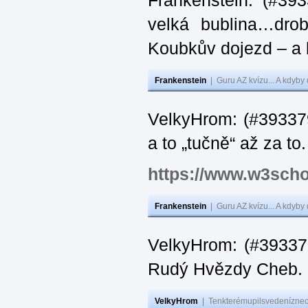
Frankenstein: (#39
velká bublina…dro
Koubkův dojezd – a 
Frankenstein
|
Guru AZ kvízu... A kdyby
VelkyHrom: (#393379
a to „tučně“ až za to.
https://www.w3scho
Frankenstein
|
Guru AZ kvízu... A kdyby
VelkyHrom: (#393376
Rudý Hvězdy Cheb.
VelkyHrom
|
Tenkterémupilsvedeníznech