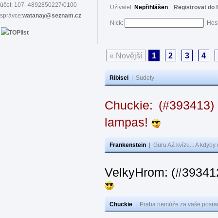
účet: 107–4892850227/0100
Uživatel:
Nepřihlášen
Registrovat do 
správce:
watanay@seznam.cz
Nick:
Hes
« Novější
1
2
3
4
Ribisel
|
Sudety
Chuckie: (#393413)
lampas!
Frankenstein
|
Guru AZ kvízu... A kdyby
VelkyHrom: (#39341
Chuckie
|
Praha nemůže za vaše posran