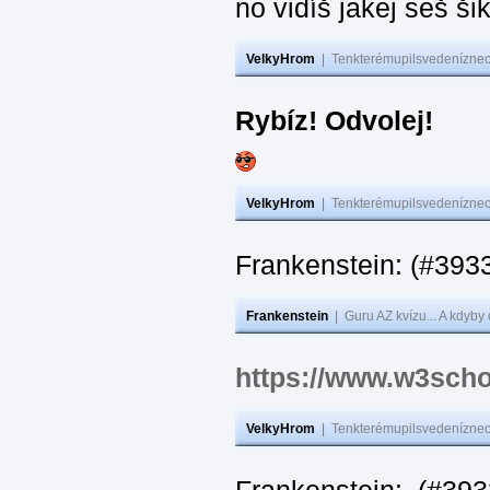
no vidíš jakej seš ši
VelkyHrom
|
Tenkterémupilsvedeníznech
Rybíz! Odvolej!
VelkyHrom
|
Tenkterémupilsvedeníznech
Frankenstein: (#
Frankenstein
|
Guru AZ kvízu... A kdyby
https://www.w3scho
VelkyHrom
|
Tenkterémupilsvedeníznech