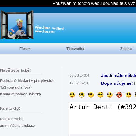
Používáním tohoto webu souhlasíte s vyž
Fórum
Tipovačka
Z tisku
Navštivte také:
Jestli máte někd
07.08 14:04
Podrobné hledání v příspěvcích
Doporučujeme:
12.07 14:16
ToS (pravidla fóra)
Kontakt, pomoc, návrhy
Kontakty:
redakce webu:
admin@pilsfanda.cz