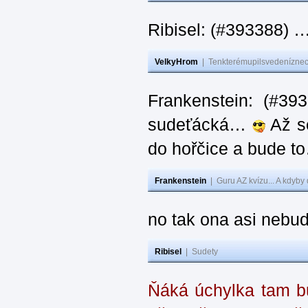
Ribisel: (#393388) 
VelkyHrom
|
Tenkterémupilsvedeníznech
Frankenstein: (#39
sudeťácká…
Až se
do hořčice a bude 
Frankenstein
|
Guru AZ kvízu... A kdyby
no tak ona asi nebud
Ribisel
|
Sudety
Ňáká úchylka tam bu