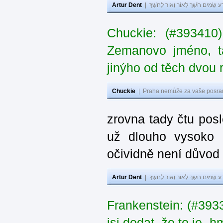
Artur Dent
|
ע שָׂמִים חֹשֶׁךְ לְאוֹר וְאוֹר לְחֹשֶׁךְ
Chuckie: (#393410
Zemanovo jméno, ta
jinýho od těch dvou 
Chuckie
|
Praha nemůže za vaše posran
zrovna tady čtu pos
už dlouho vysoko 
očividně není důvod
Artur Dent
|
ע שָׂמִים חֹשֶׁךְ לְאוֹר וְאוֹר לְחֹשֶׁךְ
Frankenstein: (#39
jsi dodat, že to je „