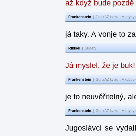
až když bude pozdě
Frankenstein
|
Guru AZ kvízu... A kdyby
já taky. A vonje to z
Ribisel
|
Sudety
Já myslel, že je buk
Frankenstein
|
Guru AZ kvízu... A kdyby
je to neuvěřitelný, al
Frankenstein
|
Guru AZ kvízu... A kdyby
Jugoslávci se vydal