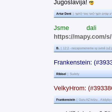
Jugoslavija!
Artur Dent
|
ע שָׂמִים חֹשֶׁךְ לְאוֹר וְאוֹר לְחֹשֶׁךְ
Jsme dali s
https://mapy.com/s
B.
|
12:2 - nezapomeneme vy svině (už j
Frankenstein: (#393
Ribisel
|
Sudety
VelkyHrom: (#3933
Frankenstein
|
Guru AZ kvízu... A kdyby