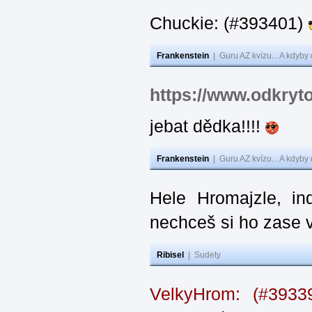
Chuckie: (#393401)
Frankenstein
|
Guru AZ kvízu... A kdyby
https://www.odkryt
jebat dědka!!!!
Frankenstein
|
Guru AZ kvízu... A kdyby
Hele Hromajzle, i
nechceš si ho zase 
Ribisel
|
Sudety
VelkyHrom: (#393