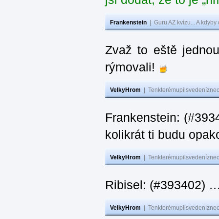
Frankenstein
|
Guru AZ kvízu... A kdyby
Zvaž to eště jedno
rýmovali!
VelkyHrom
|
Tenkterémupilsvedeníznech
Frankenstein: (#39
kolikrát ti budu opak
VelkyHrom
|
Tenkterémupilsvedeníznech
Ribisel: (#393402)
VelkyHrom
|
Tenkterémupilsvedeníznech