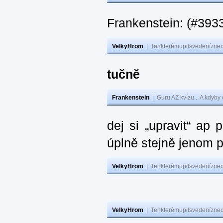
Frankenstein: (#393
VelkyHrom
|
Tenkterémupilsvedeníznech
tučně
Frankenstein
|
Guru AZ kvízu... A kdyby
dej si „upravit“ ap
úplně stejně jenom 
VelkyHrom
|
Tenkterémupilsvedeníznech
VelkyHrom
|
Tenkterémupilsvedeníznech