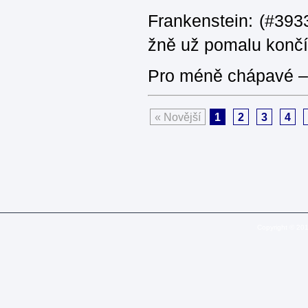
Frankenstein: (#3933
žně už pomalu končí
Pro méně chápavé – 
« Novější
1
2
3
4
Copyright © 20