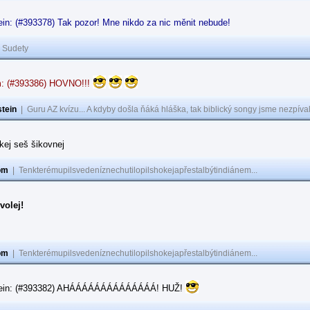
in: (#393378) Tak pozor! Mne nikdo za nic měnit nebude!
|
Sudety
: (#393386) HOVNO!!!
tein
|
Guru AZ kvízu... A kdyby došla ňáká hláška, tak biblický songy jsme nezpíval
akej seš šikovnej
om
|
Tenkterémupilsvedeníznechutilopilshokejapřestalbýtindiánem...
volej!
om
|
Tenkterémupilsvedeníznechutilopilshokejapřestalbýtindiánem...
tein: (#393382) AHÁÁÁÁÁÁÁÁÁÁÁÁÁÁ! HUŽ!