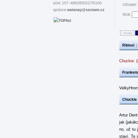
účet: 107–4892850227/0100
Uživatel:
správce:
watanay@seznam.cz
Nick:
« Novější
Ribisel
Chuckie: 
Frankens
VelkyHrom
Chuckie
Artur Dent
jak (jakák
no, už tu 
staví. To 