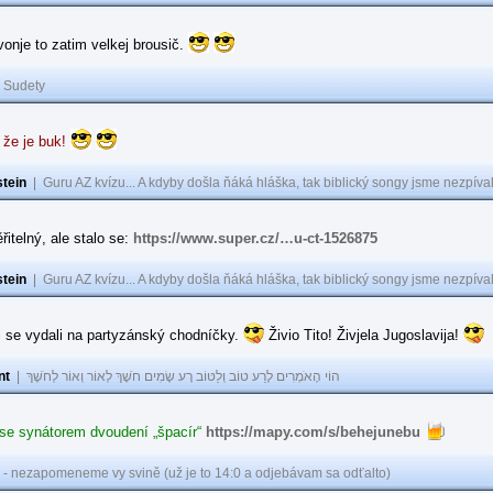
 vonje to zatim velkej brousič.
|
Sudety
 že je buk!
tein
|
Guru AZ kvízu... A kdyby došla ňáká hláška, tak biblický songy jsme nezpíval
řitelný, ale stalo se:
https://www.super.cz/…u-ct-1526875
tein
|
Guru AZ kvízu... A kdyby došla ňáká hláška, tak biblický songy jsme nezpíval
i se vydali na partyzánský chodníčky.
Živio Tito! Živjela Jugoslavija!
nt
|
הוֹי הָאֹמְרִים לָרַע טוֹב וְלַטּוֹב רָע שָׂמִים חֹשֶׁךְ לְאוֹר וְאוֹר לְחֹשֶׁךְ
 se synátorem dvoudení „špacír“
https://mapy.com/s/behejunebu
 - nezapomeneme vy svině (už je to 14:0 a odjebávam sa odťalto)