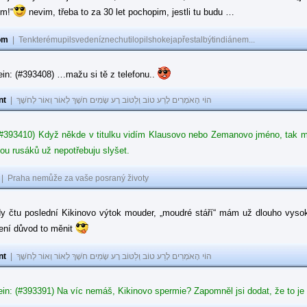
ům!“
nevim, třeba to za 30 let pochopim, jestli tu budu …
om
|
Tenkterémupilsvedeníznechutilopilshokejapřestalbýtindiánem...
in: (#393408) …mažu si tě z telefonu..
nt
|
הוֹי הָאֹמְרִים לָרַע טוֹב וְלַטּוֹב רָע שָׂמִים חֹשֶׁךְ לְאוֹר וְאוֹר לְחֹשֶׁךְ
#393410) Když někde v titulku vidím Klausovo nebo Zemanovo jméno, tak mě z
ou rusáků už nepotřebuju slyšet.
|
Praha nemůže za vaše posraný životy
dy čtu poslední Kikinovo výtok mouder, „moudré stáří“ mám už dlouho vysok
není důvod to měnit
nt
|
הוֹי הָאֹמְרִים לָרַע טוֹב וְלַטּוֹב רָע שָׂמִים חֹשֶׁךְ לְאוֹר וְאוֹר לְחֹשֶׁךְ
in: (#393391) Na víc nemáš, Kikinovo spermie? Zapomněl jsi dodat, že to je