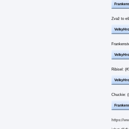
Frankens
Zvaž to eš
VelkyHr
Frankenst
VelkyHr
Ribisel: 
VelkyHr
Chuckie: 
Frankens
https://w