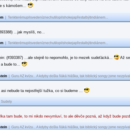
ase s kámošem…
om
|
Tenkterémupilsvedeníznechutilopilshokejapřestalbýtindiánem...
(#393388) …jak myslíš, no…
om
|
Tenkterémupilsvedeníznechutilopilshokejapřestalbýtindiánem...
ein: (#393387) …ale stejně to nepomohlo, je to mezek sudeťácká…
Až se
e a bude to…
tein
|
Guru AZ kvízu... A kdyby došla ňáká hláška, tak biblický songy jsme nezpíval
 asi nebude ta nejostřejší tužka, co si budeme …
|
Sudety
lka tam bude, to mi nikdo nevymluví, to ale děvče pozná, až když bude poz
tein
|
Guru AZ kvízu... A kdyby došla ňáká hláška, tak biblický songy jsme nezpíval