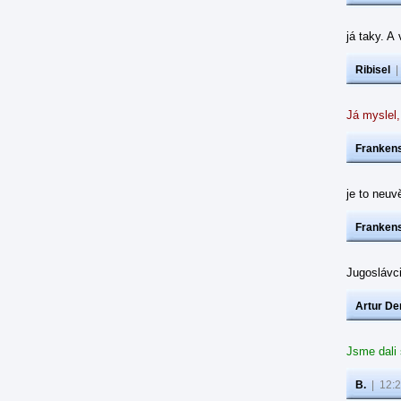
já taky. A
Ribisel
Já myslel,
Frankens
je to neuvě
Frankens
Jugoslávc
Artur De
Jsme dali
B.
|
12:2