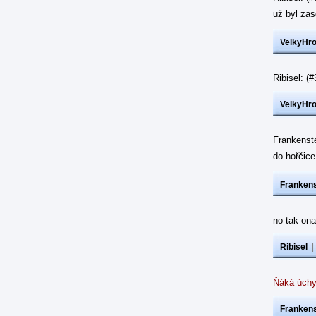
už byl z
VelkyHr
Ribisel: 
VelkyHr
Frankenst
do hořčic
Frankens
no tak ona
Ribisel
Ňáká úchy
Frankens