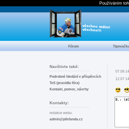
Používáním toh
Fórum
Tipovačk
Navštivte také:
07.08 1
Podrobné hledání v příspěvcích
12.07 1
ToS (pravidla fóra)
Kontakt, pomoc, návrhy
Kontakty:
redakce webu:
admin@pilsfanda.cz