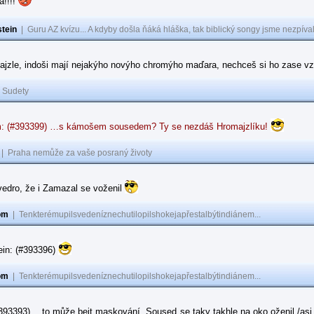
a!!!!
tein
|
Guru AZ kvízu... A kdyby došla ňáká hláška, tak biblický songy jsme nezpíval
ajzle, indoši mají nejakýho novýho chromýho maďara, nechceš si ho zase vz
|
Sudety
: (#393399) …s kámošem sousedem? Ty se nezdáš Hromajzlíku!
|
Praha nemůže za vaše posraný životy
vedro, že i Zamazal se voženil
om
|
Tenkterémupilsvedeníznechutilopilshokejapřestalbýtindiánem...
ein: (#393396)
om
|
Tenkterémupilsvedeníznechutilopilshokejapřestalbýtindiánem...
#393393) …to může bejt maskování. Soused se taky takhle na oko oženil /asi 