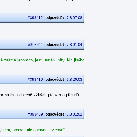
#393412 |
odpovědět
| 7.8 07:08
#393411 |
odpovědět
| 7.8 01:04
ajímá jenom to, jestli natáhli ráfy. Nic jinýho
#393410 |
odpovědět
| 6.8 20:03
o na listu obecně vžitých píčovin a přeludů …
#393409 |
odpovědět
| 6.8 01:02
 „hmm, opravu, ale opravdu levicové“