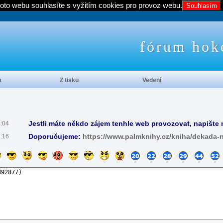
oto webu souhlasíte s vyžitím cookies pro provoz webu.
Souhlasím
fórum hok
a
Z tisku
Vedení
Jestli máte někdo zájem tenhle web provozovat, napište 
4:04
Doporučujeme:
https://www.palmknihy.cz/kniha/dekada-
4:16