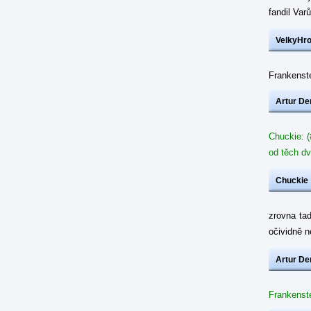
fandil Var
VelkyHr
Frankenste
Artur De
Chuckie: (
od těch dv
Chuckie
zrovna ta
očividně 
Artur De
Frankenste