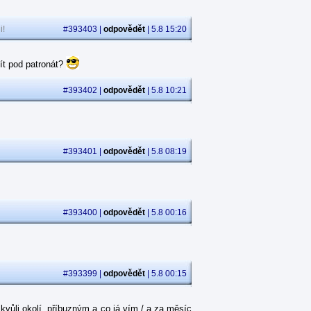
i!
#393403 |
odpovědět
| 5.8 15:20
ít pod patronát?
#393402 |
odpovědět
| 5.8 10:21
#393401 |
odpovědět
| 5.8 08:19
#393400 |
odpovědět
| 5.8 00:16
#393399 |
odpovědět
| 5.8 00:15
kvůli okolí, příbuzným a co já vím / a za měsíc