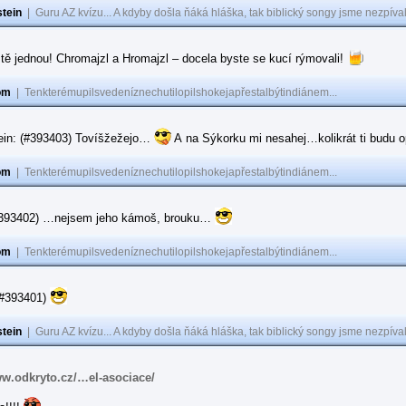
tein
|
Guru AZ kvízu... A kdyby došla ňáká hláška, tak biblický songy jsme nezpíval
tě jednou! Chromajzl a Hromajzl – docela byste se kucí rýmovali!
om
|
Tenkterémupilsvedeníznechutilopilshokejapřestalbýtindiánem...
ein: (#393403) Tovíšžežejo…
A na Sýkorku mi nesahej…kolikrát ti budu op
om
|
Tenkterémupilsvedeníznechutilopilshokejapřestalbýtindiánem...
(#393402) …nejsem jeho kámoš, brouku…
om
|
Tenkterémupilsvedeníznechutilopilshokejapřestalbýtindiánem...
(#393401)
tein
|
Guru AZ kvízu... A kdyby došla ňáká hláška, tak biblický songy jsme nezpíval
ww.odkryto.cz/…el-asociace/