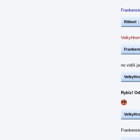
Frankenste
Ribisel
VelkyHrom
Frankens
no vidíš j
VelkyHr
Rybíz! Od
VelkyHr
Frankens