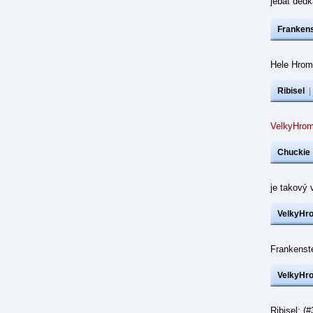
jebat dědk
Frankens
Hele Hrom
Ribisel
VelkyHrom
Chuckie
je takový 
VelkyHr
Frankenst
VelkyHr
Ribisel: (