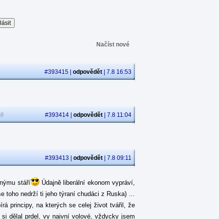
Načíst nové
#393415 |
odpovědět
| 7.8 16:53
i!
#393414 |
odpovědět
| 7.8 11:04
#393413 |
odpovědět
| 7.8 09:11
jnýmu stáří
Údajně liberální ekonom vypráví,
se toho nedrží ti jeho týraní chudáci z Ruska) …
 principy, na kterých se celej život tvářil, že
á si dělal prdel, vy naivní volové, vždycky jsem