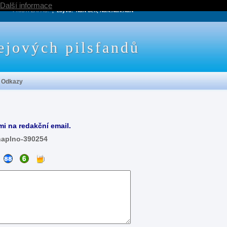
Další informace
PRÍŠTÍ ZÁPAS:
, zbývá:
NaN den, NaN:NaN:NaN
ejových pilsfandů
Odkazy
mi na redakční email.
naplno-390254