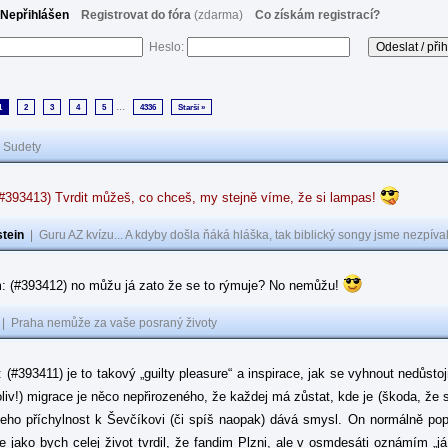
Nepřihlášen
Registrovat do fóra
(zdarma)
Co získám registrací?
Heslo:
...
1
2
3
4
5
4336
Starší »
|
Sudety
(#393413) Tvrdit můžeš, co chceš, my stejně víme, že si lampas!
tein
|
Guru AZ kvízu... A kdyby došla ňáká hláška, tak biblický songy jsme nezpíval
: (#393412) no můžu já zato že se to rýmuje? No nemůžu!
|
Praha nemůže za vaše posraný životy
: (#393411) je to takový „guilty pleasure“ a inspirace, jak se vyhnout nedůsto
oliv!) migrace je něco nepřirozeného, že každej má zůstat, kde je (škoda, že 
jeho příchylnost k Ševčíkovi (či spíš naopak) dává smysl. On normálně popírá
je jako bych celej život tvrdil, že fandim Plzni, ale v osmdesáti oznámím „j