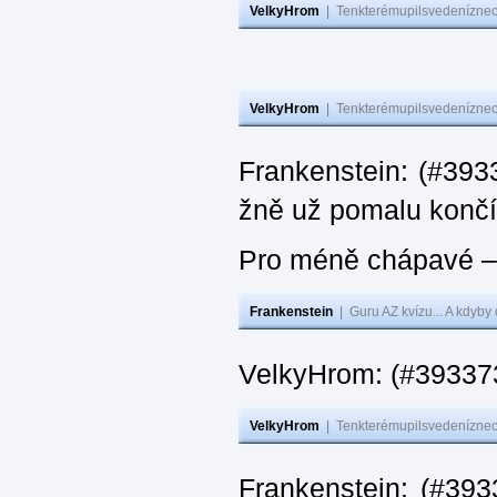
VelkyHrom
|
Tenkterémupilsvedeníznech
VelkyHrom
|
Tenkterémupilsvedeníznech
Frankenstein: (#3933
žně už pomalu končí
Pro méně chápavé – 
Frankenstein
|
Guru AZ kvízu... A kdyby
VelkyHrom: (#393373
VelkyHrom
|
Tenkterémupilsvedeníznech
Frankenstein: (#393