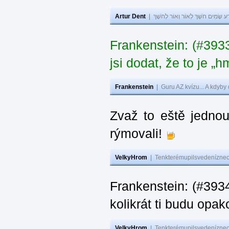
Artur Dent
|
ע שָׂמִים חֹשֶׁךְ לְאוֹר וְאוֹר לְחֹשֶׁךְ
Frankenstein: (#39
jsi dodat, že to je „
Frankenstein
|
Guru AZ kvízu... A kdyby
Zvaž to eště jedno
rýmovali!
VelkyHrom
|
Tenkterémupilsvedeníznech
Frankenstein: (#39
kolikrát ti budu opak
VelkyHrom
|
Tenkterémupilsvedeníznech