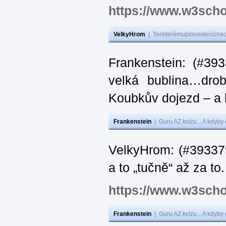
https://www.w3scho
VelkyHrom
|
Tenkterémupilsvedeníznech
Frankenstein: (#39
velká bublina…dro
Koubkův dojezd – a 
Frankenstein
|
Guru AZ kvízu... A kdyby
VelkyHrom: (#393379
a to „tučně“ až za to.
https://www.w3scho
Frankenstein
|
Guru AZ kvízu... A kdyby