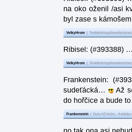
na oko oženil /asi k
byl zase s kámoš
VelkyHrom
|
Tenkterémupilsvedeníznech
Ribisel: (#393388) 
VelkyHrom
|
Tenkterémupilsvedeníznech
Frankenstein: (#39
sudeťácká…
Až se
do hořčice a bude 
Frankenstein
|
Guru AZ kvízu... A kdyby
no tak ona asi nebud