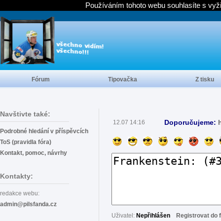
Používáním tohoto webu souhlasíte s vyž
Fórum
Tipovačka
Z tisku
Navštivte také:
Doporučujeme:
12.07 14:16
Podrobné hledání v příspěvcích
ToS (pravidla fóra)
Kontakt, pomoc, návrhy
Kontakty:
redakce webu:
admin@pilsfanda.cz
Uživatel:
Nepřihlášen
Registrovat do 