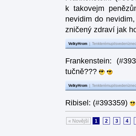
k takovejm penězů
nevidim do nevidim,
zničený zdraví jak 
VelkyHrom
|
Tenkterémupilsvedeníznech
Frankenstein: (#3
tučně???
VelkyHrom
|
Tenkterémupilsvedeníznech
Ribisel: (#393359)
« Novější
1
2
3
4