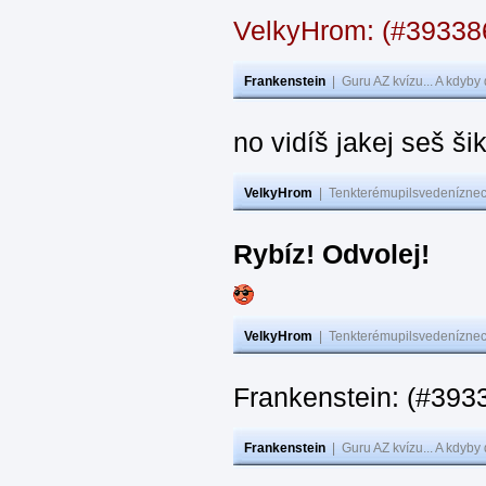
VelkyHrom: (#3933
Frankenstein
|
Guru AZ kvízu... A kdyby
no vidíš jakej seš ši
VelkyHrom
|
Tenkterémupilsvedeníznech
Rybíz! Odvolej!
VelkyHrom
|
Tenkterémupilsvedeníznech
Frankenstein: (#
Frankenstein
|
Guru AZ kvízu... A kdyby