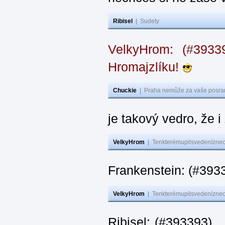
Ribisel
|
Sudety
VelkyHrom: (#393
Hromajzlíku!
Chuckie
|
Praha nemůže za vaše posran
je takový vedro, že 
VelkyHrom
|
Tenkterémupilsvedeníznech
Frankenstein: (#393
VelkyHrom
|
Tenkterémupilsvedeníznech
Ribisel: (#393393) 