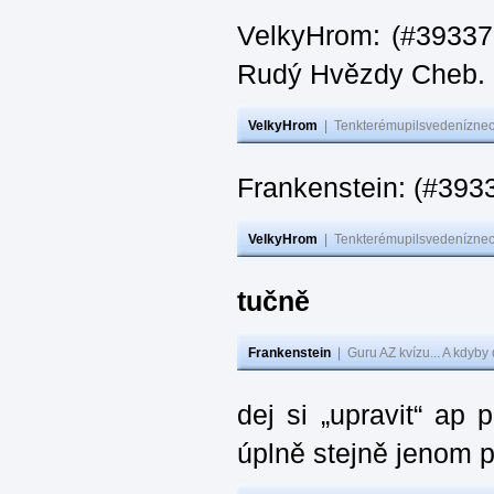
VelkyHrom: (#393376
Rudý Hvězdy Cheb.
VelkyHrom
|
Tenkterémupilsvedeníznech
Frankenstein: (#393
VelkyHrom
|
Tenkterémupilsvedeníznech
tučně
Frankenstein
|
Guru AZ kvízu... A kdyby
dej si „upravit“ ap
úplně stejně jenom 