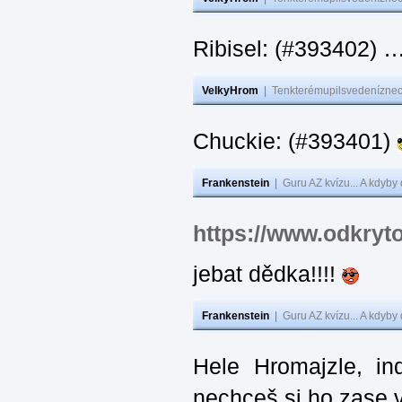
Ribisel: (#393402)
VelkyHrom
|
Tenkterémupilsvedeníznech
Chuckie: (#393401)
Frankenstein
|
Guru AZ kvízu... A kdyby
https://www.odkryt
jebat dědka!!!!
Frankenstein
|
Guru AZ kvízu... A kdyby
Hele Hromajzle, i
nechceš si ho zase 