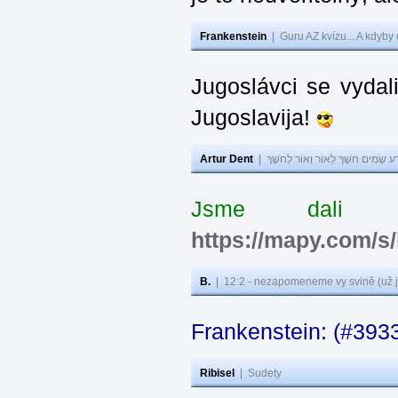
Frankenstein
|
Guru AZ kvízu... A kdyby
Jugoslávci se vydal
Jugoslavija!
Artur Dent
|
ע שָׂמִים חֹשֶׁךְ לְאוֹר וְאוֹר לְחֹשֶׁךְ
Jsme dali s
https://mapy.com/s
B.
|
12:2 - nezapomeneme vy svině (už j
Frankenstein: (#393
Ribisel
|
Sudety