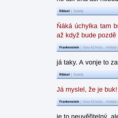
Ribisel
|
Sudety
Ňáká úchylka tam bu
až když bude pozdě
Frankenstein
|
Guru AZ kvízu... A kdyby
já taky. A vonje to z
Ribisel
|
Sudety
Já myslel, že je buk
Frankenstein
|
Guru AZ kvízu... A kdyby
je to neuvěřitelný, al