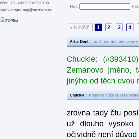
účet: 107–4892850227/0100
Nick:
Hes
správce:
watanay@seznam.cz
« Novější
1
2
3
4
Artur Dent
|
ע שָׂמִים חֹשֶׁךְ לְאוֹר וְאוֹר לְחֹשֶׁךְ
Chuckie: (#393410
Zemanovo jméno, ta
jinýho od těch dvou 
Chuckie
|
Praha nemůže za vaše posran
zrovna tady čtu pos
už dlouho vysoko 
očividně není důvod