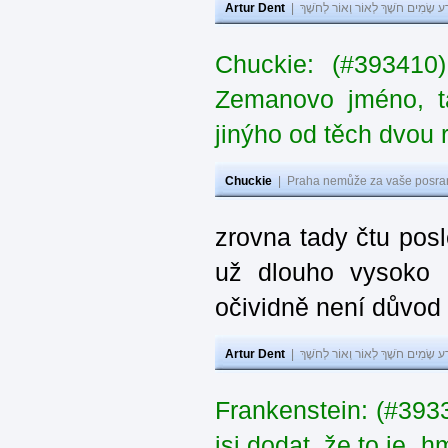
Artur Dent
|
ע שָׂמִים חֹשֶׁךְ לְאוֹר וְאוֹר לְחֹשֶׁךְ
Chuckie: (#393410
Zemanovo jméno, ta
jinýho od těch dvou 
Chuckie
|
Praha nemůže za vaše posran
zrovna tady čtu pos
už dlouho vysoko 
očividně není důvod
Artur Dent
|
ע שָׂמִים חֹשֶׁךְ לְאוֹר וְאוֹר לְחֹשֶׁךְ
Frankenstein: (#39
jsi dodat, že to je „