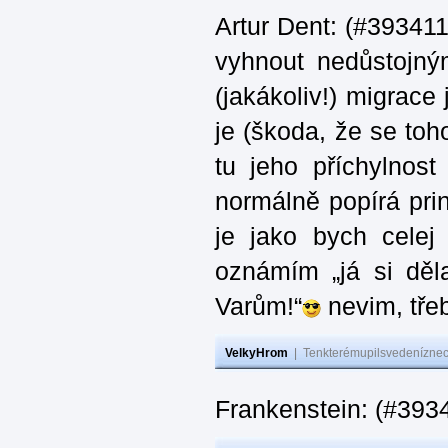
Artur Dent: (#393411)
vyhnout nedůstojný
(jakákoliv!) migrace
je (škoda, že se toh
tu jeho příchylnos
normálně popírá princ
je jako bych celej 
oznámím „já si děla
Varům!“
nevim, třeb
VelkyHrom
|
Tenkterémupilsvedeníznech
Frankenstein: (#393