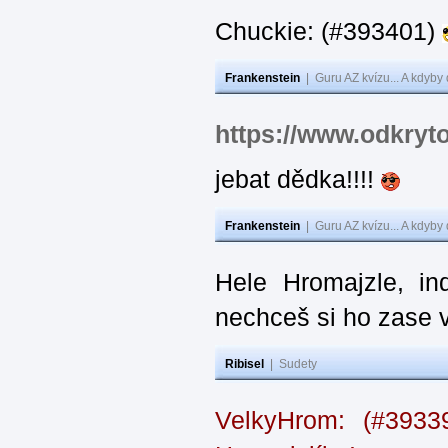
Chuckie: (#393401)
Frankenstein
|
Guru AZ kvízu... A kdyby
https://www.odkryt
jebat dědka!!!!
Frankenstein
|
Guru AZ kvízu... A kdyby
Hele Hromajzle, i
nechceš si ho zase 
Ribisel
|
Sudety
VelkyHrom: (#393