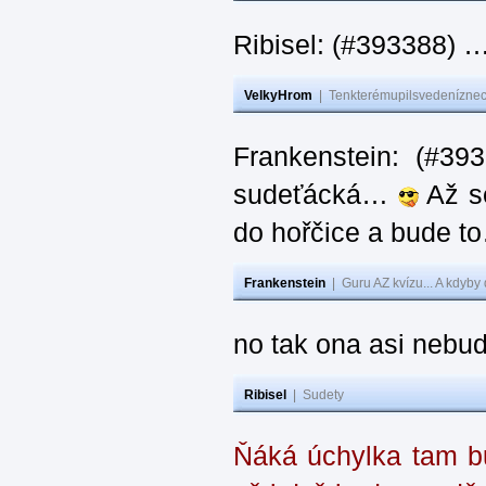
Ribisel: (#393388) 
VelkyHrom
|
Tenkterémupilsvedeníznech
Frankenstein: (#39
sudeťácká…
Až se
do hořčice a bude 
Frankenstein
|
Guru AZ kvízu... A kdyby
no tak ona asi nebud
Ribisel
|
Sudety
Ňáká úchylka tam bu