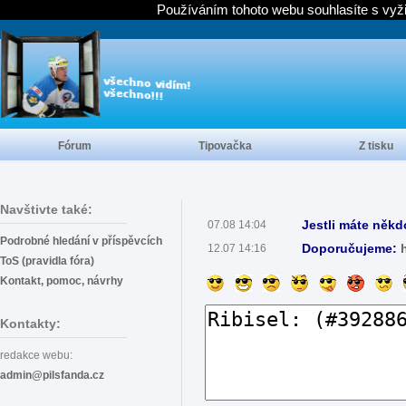
Používáním tohoto webu souhlasíte s vyž
Fórum
Tipovačka
Z tisku
Navštivte také:
Jestli máte někd
07.08 14:04
Podrobné hledání v příspěvcích
Doporučujeme:
12.07 14:16
ToS (pravidla fóra)
Kontakt, pomoc, návrhy
Kontakty:
redakce webu:
admin@pilsfanda.cz