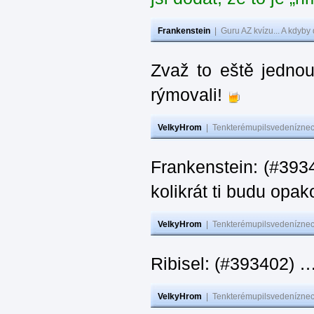
Frankenstein
|
Guru AZ kvízu... A kdyby
Zvaž to eště jedno
rýmovali!
VelkyHrom
|
Tenkterémupilsvedeníznech
Frankenstein: (#39
kolikrát ti budu opak
VelkyHrom
|
Tenkterémupilsvedeníznech
Ribisel: (#393402)
VelkyHrom
|
Tenkterémupilsvedeníznech