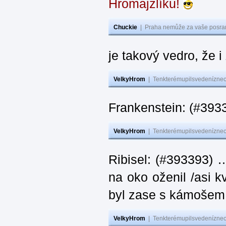
Hromajzlíku!
Chuckie
|
Praha nemůže za vaše posran
je takový vedro, že 
VelkyHrom
|
Tenkterémupilsvedeníznech
Frankenstein: (#393
VelkyHrom
|
Tenkterémupilsvedeníznech
Ribisel: (#393393) 
na oko oženil /asi k
byl zase s kámoš
VelkyHrom
|
Tenkterémupilsvedeníznech