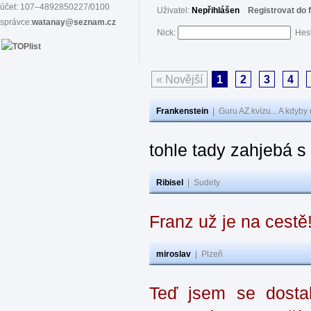
účet: 107–4892850227/0100
Uživatel:
Nepřihlášen
Registrovat do 
správce:
watanay@seznam.cz
Nick:
Hes
« Novější
1
2
3
4
Frankenstein
|
Guru AZ kvízu... A kdyby
tohle tady zahjebá 
Ribisel
|
Sudety
Franz už je na cestě
miroslav
|
Plzeň
Teď jsem se dostal