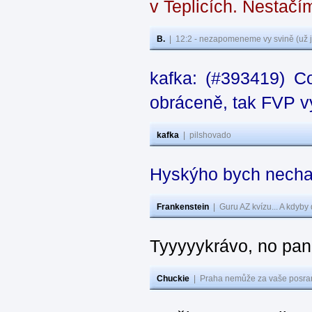
v Teplicích. Nestačí
B.
|
12:2 - nezapomeneme vy svině (už j
kafka: (#393419) C
obráceně, tak FVP vy
kafka
|
pilshovado
Hyskýho bych nechal
Frankenstein
|
Guru AZ kvízu... A kdyby
Tyyyyykrávo, no pane
Chuckie
|
Praha nemůže za vaše posran