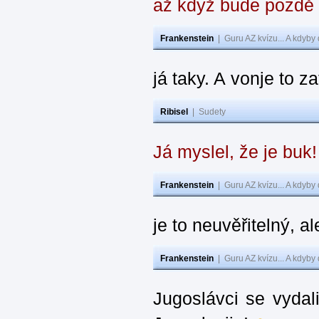
až když bude pozdě
Frankenstein
|
Guru AZ kvízu... A kdyby
já taky. A vonje to z
Ribisel
|
Sudety
Já myslel, že je buk
Frankenstein
|
Guru AZ kvízu... A kdyby
je to neuvěřitelný, al
Frankenstein
|
Guru AZ kvízu... A kdyby
Jugoslávci se vydal