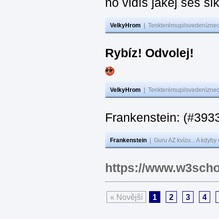
no vidíš jakej seš ši
VelkyHrom
|
Tenkterémupilsvedeníznech
Rybíz! Odvolej!
VelkyHrom
|
Tenkterémupilsvedeníznech
Frankenstein: (#
Frankenstein
|
Guru AZ kvízu... A kdyby
https://www.w3scho
« Novější
1
2
3
4