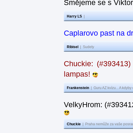
Smějeme se s Vikto
Harry LS
|
Caplarovo past na 
Ribisel
|
Sudety
Chuckie: (#393413)
lampas!
Frankenstein
|
Guru AZ kvízu... A kdyby
VelkyHrom: (#39341
Chuckie
|
Praha nemůže za vaše posran