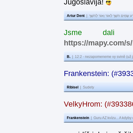
Jugoslavija!
Artur Dent
|
ע שָׂמִים חֹשֶׁךְ לְאוֹר וְאוֹר לְחֹשֶׁךְ
Jsme dali s
https://mapy.com/s
B.
|
12:2 - nezapomeneme vy svině (už j
Frankenstein: (#393
Ribisel
|
Sudety
VelkyHrom: (#3933
Frankenstein
|
Guru AZ kvízu... A kdyby