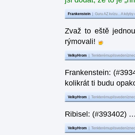
Frankenstein
|
Guru AZ kvízu... A kdyby
Zvaž to eště jedno
rýmovali!
VelkyHrom
|
Tenkterémupilsvedeníznech
Frankenstein: (#39
kolikrát ti budu opak
VelkyHrom
|
Tenkterémupilsvedeníznech
Ribisel: (#393402)
VelkyHrom
|
Tenkterémupilsvedeníznech