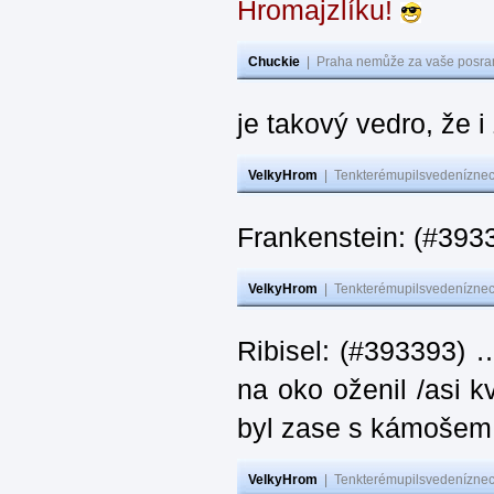
Hromajzlíku!
Chuckie
|
Praha nemůže za vaše posran
je takový vedro, že 
VelkyHrom
|
Tenkterémupilsvedeníznech
Frankenstein: (#393
VelkyHrom
|
Tenkterémupilsvedeníznech
Ribisel: (#393393) 
na oko oženil /asi k
byl zase s kámoš
VelkyHrom
|
Tenkterémupilsvedeníznech