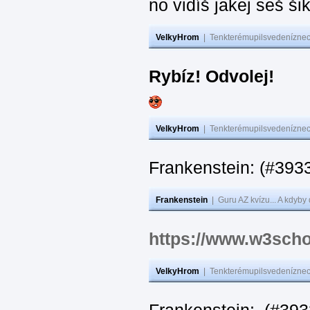
no vidíš jakej seš ši
VelkyHrom
|
Tenkterémupilsvedeníznech
Rybíz! Odvolej!
VelkyHrom
|
Tenkterémupilsvedeníznech
Frankenstein: (#
Frankenstein
|
Guru AZ kvízu... A kdyby
https://www.w3scho
VelkyHrom
|
Tenkterémupilsvedeníznech