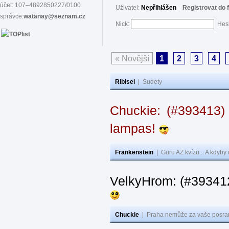
účet: 107–4892850227/0100
Uživatel:
Nepřihlášen
Registrovat do 
správce:
watanay@seznam.cz
Nick:
Hes
« Novější
1
2
3
4
Ribisel
|
Sudety
Chuckie: (#393413)
lampas!
Frankenstein
|
Guru AZ kvízu... A kdyby
VelkyHrom: (#39341
Chuckie
|
Praha nemůže za vaše posran