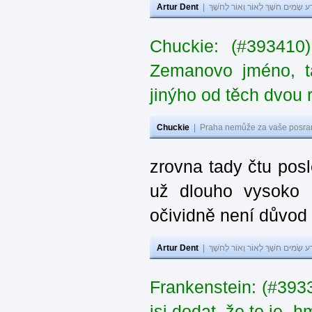
Artur Dent
|
ע שָׂמִים חֹשֶׁךְ לְאוֹר וְאוֹר לְחֹשֶׁךְ
Chuckie: (#393410
Zemanovo jméno, ta
jinýho od těch dvou 
Chuckie
|
Praha nemůže za vaše posran
zrovna tady čtu pos
už dlouho vysoko 
očividně není důvod
Artur Dent
|
ע שָׂמִים חֹשֶׁךְ לְאוֹר וְאוֹר לְחֹשֶׁךְ
Frankenstein: (#39
jsi dodat, že to je „