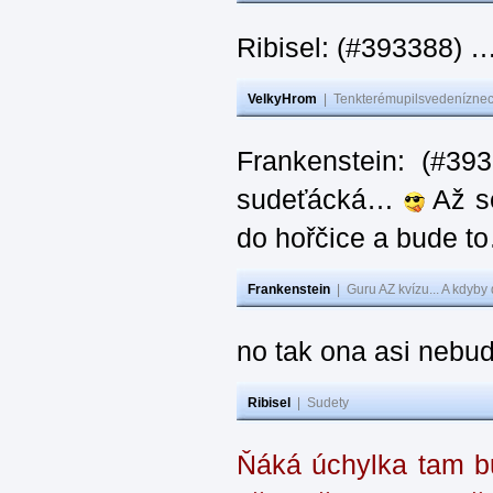
Ribisel: (#393388) 
VelkyHrom
|
Tenkterémupilsvedeníznech
Frankenstein: (#39
sudeťácká…
Až se
do hořčice a bude 
Frankenstein
|
Guru AZ kvízu... A kdyby
no tak ona asi nebud
Ribisel
|
Sudety
Ňáká úchylka tam bu