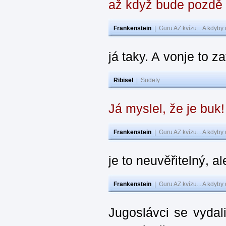
až když bude pozdě
Frankenstein
|
Guru AZ kvízu... A kdyby
já taky. A vonje to z
Ribisel
|
Sudety
Já myslel, že je buk
Frankenstein
|
Guru AZ kvízu... A kdyby
je to neuvěřitelný, al
Frankenstein
|
Guru AZ kvízu... A kdyby
Jugoslávci se vydal