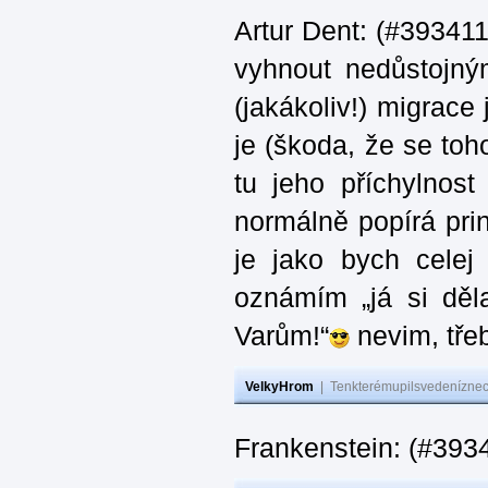
Artur Dent: (#393411)
vyhnout nedůstojný
(jakákoliv!) migrace
je (škoda, že se toh
tu jeho příchylnos
normálně popírá princ
je jako bych celej 
oznámím „já si děla
Varům!“
nevim, třeb
VelkyHrom
|
Tenkterémupilsvedeníznech
Frankenstein: (#393