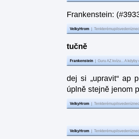
Frankenstein: (#393
VelkyHrom
|
Tenkterémupilsvedeníznech
tučně
Frankenstein
|
Guru AZ kvízu... A kdyby
dej si „upravit“ ap
úplně stejně jenom 
VelkyHrom
|
Tenkterémupilsvedeníznech
VelkyHrom
|
Tenkterémupilsvedeníznech