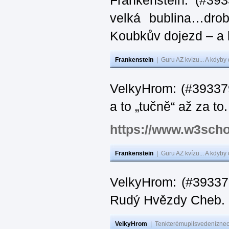
Frankenstein: (#39
velká bublina…dro
Koubkův dojezd – a 
Frankenstein
|
Guru AZ kvízu... A kdyby
VelkyHrom: (#393379
a to „tučně“ až za to.
https://www.w3scho
Frankenstein
|
Guru AZ kvízu... A kdyby
VelkyHrom: (#393376
Rudý Hvězdy Cheb.
VelkyHrom
|
Tenkterémupilsvedeníznech