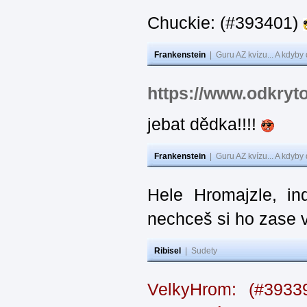
Chuckie: (#393401)
Frankenstein
|
Guru AZ kvízu... A kdyby
https://www.odkryt
jebat dědka!!!!
Frankenstein
|
Guru AZ kvízu... A kdyby
Hele Hromajzle, i
nechceš si ho zase 
Ribisel
|
Sudety
VelkyHrom: (#393