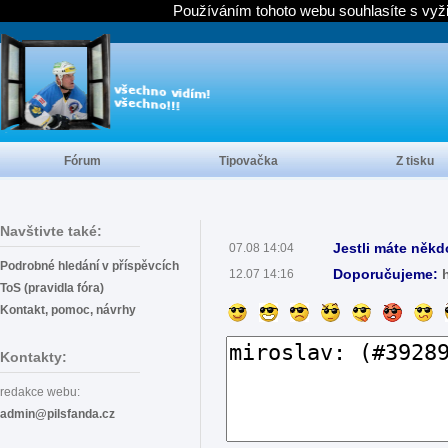
Používáním tohoto webu souhlasíte s vyž
Fórum
Tipovačka
Z tisku
Navštivte také:
Jestli máte někd
07.08 14:04
Podrobné hledání v příspěvcích
Doporučujeme:
12.07 14:16
ToS (pravidla fóra)
Kontakt, pomoc, návrhy
Kontakty:
redakce webu:
admin@pilsfanda.cz