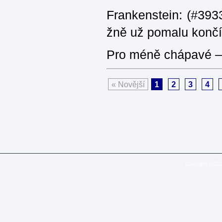
Frankenstein: (#3933
žně už pomalu končí
Pro méně chápavé – 
« Novější
1
2
3
4
Copyright © 20