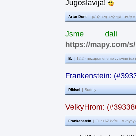
Jugoslavija!
Artur Dent
|
ע שָׂמִים חֹשֶׁךְ לְאוֹר וְאוֹר לְחֹשֶׁךְ
Jsme dali s
https://mapy.com/s
B.
|
12:2 - nezapomeneme vy svině (už j
Frankenstein: (#393
Ribisel
|
Sudety
VelkyHrom: (#3933
Frankenstein
|
Guru AZ kvízu... A kdyby