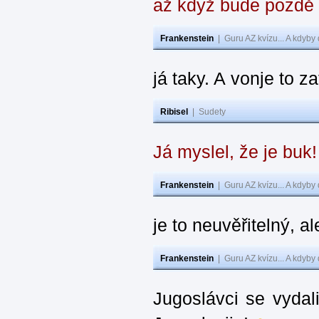
až když bude pozdě
Frankenstein
|
Guru AZ kvízu... A kdyby
já taky. A vonje to z
Ribisel
|
Sudety
Já myslel, že je buk
Frankenstein
|
Guru AZ kvízu... A kdyby
je to neuvěřitelný, al
Frankenstein
|
Guru AZ kvízu... A kdyby
Jugoslávci se vydal