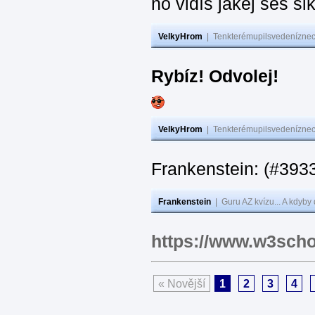
no vidíš jakej seš ši
VelkyHrom
|
Tenkterémupilsvedeníznech
Rybíz! Odvolej!
VelkyHrom
|
Tenkterémupilsvedeníznech
Frankenstein: (#
Frankenstein
|
Guru AZ kvízu... A kdyby
https://www.w3scho
« Novější
1
2
3
4