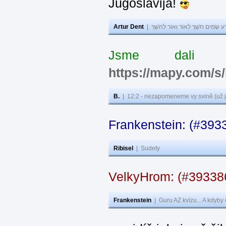
Jugoslavija!
Artur Dent
|
ע שָׂמִים חֹשֶׁךְ לְאוֹר וְאוֹר לְחֹשֶׁךְ
Jsme dali s
https://mapy.com/s
B.
|
12:2 - nezapomeneme vy svině (už j
Frankenstein: (#393
Ribisel
|
Sudety
VelkyHrom: (#3933
Frankenstein
|
Guru AZ kvízu... A kdyby