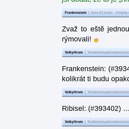
Frankenstein
|
Guru AZ kvízu... A kdyby
Zvaž to eště jedno
rýmovali!
VelkyHrom
|
Tenkterémupilsvedeníznech
Frankenstein: (#39
kolikrát ti budu opak
VelkyHrom
|
Tenkterémupilsvedeníznech
Ribisel: (#393402)
VelkyHrom
|
Tenkterémupilsvedeníznech