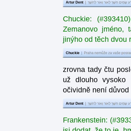
Artur Dent
|
ע שָׂמִים חֹשֶׁךְ לְאוֹר וְאוֹר לְחֹשֶׁךְ
Chuckie: (#393410
Zemanovo jméno, ta
jinýho od těch dvou 
Chuckie
|
Praha nemůže za vaše posran
zrovna tady čtu pos
už dlouho vysoko 
očividně není důvod
Artur Dent
|
ע שָׂמִים חֹשֶׁךְ לְאוֹר וְאוֹר לְחֹשֶׁךְ
Frankenstein: (#39
jsi dodat, že to je „