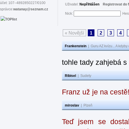
účet: 107–4892850227/0100
Uživatel:
Nepřihlášen
Registrovat do 
správce:
watanay@seznam.cz
Nick:
Hes
« Novější
1
2
3
4
Frankenstein
|
Guru AZ kvízu... A kdyby
tohle tady zahjebá 
Ribisel
|
Sudety
Franz už je na cestě
miroslav
|
Plzeň
Teď jsem se dostal