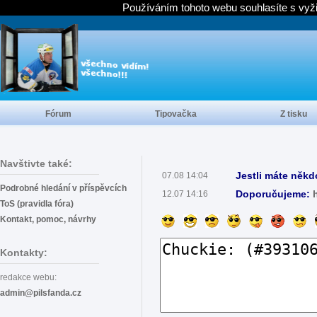
Používáním tohoto webu souhlasíte s vyž
Fórum
Tipovačka
Z tisku
Navštivte také:
Jestli máte někd
07.08 14:04
Podrobné hledání v příspěvcích
Doporučujeme:
12.07 14:16
ToS (pravidla fóra)
Kontakt, pomoc, návrhy
Kontakty:
redakce webu:
admin@pilsfanda.cz