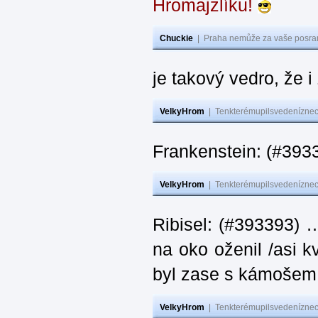
Hromajzlíku!
Chuckie
|
Praha nemůže za vaše posran
je takový vedro, že 
VelkyHrom
|
Tenkterémupilsvedeníznech
Frankenstein: (#393
VelkyHrom
|
Tenkterémupilsvedeníznech
Ribisel: (#393393) 
na oko oženil /asi k
byl zase s kámoš
VelkyHrom
|
Tenkterémupilsvedeníznech