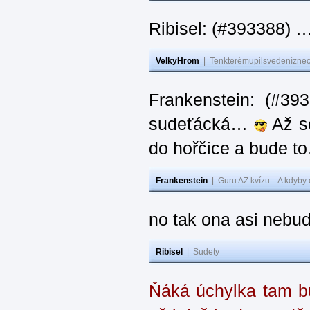
Ribisel: (#393388) 
VelkyHrom
|
Tenkterémupilsvedeníznech
Frankenstein: (#39
sudeťácká…
Až se
do hořčice a bude 
Frankenstein
|
Guru AZ kvízu... A kdyby
no tak ona asi nebud
Ribisel
|
Sudety
Ňáká úchylka tam bu