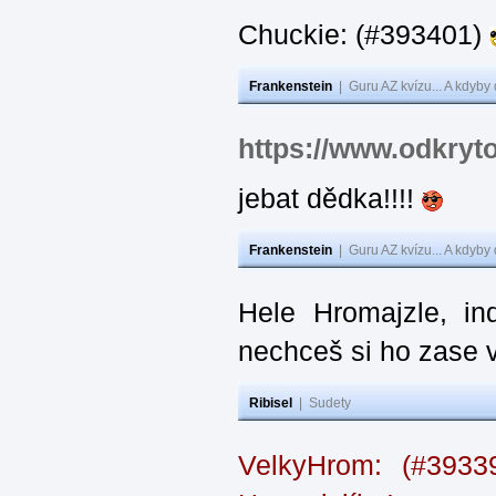
Chuckie: (#393401)
Frankenstein
|
Guru AZ kvízu... A kdyby
https://www.odkryt
jebat dědka!!!!
Frankenstein
|
Guru AZ kvízu... A kdyby
Hele Hromajzle, i
nechceš si ho zase 
Ribisel
|
Sudety
VelkyHrom: (#393