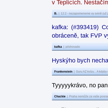
v Teplicích. Nestačí
B.
|
12:2 - nezapomeneme vy svině (už j
kafka: (#393419) C
obráceně, tak FVP vy
kafka
|
pilshovado
Hyskýho bych nechal
Frankenstein
|
Guru AZ kvízu... A kdyby
Tyyyyykrávo, no pane
Chuckie
|
Praha nemůže za vaše posran