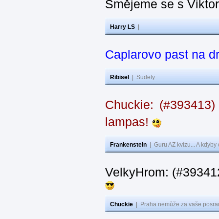
Smějeme se s Vikto
Harry LS
|
Caplarovo past na 
Ribisel
|
Sudety
Chuckie: (#393413)
lampas!
Frankenstein
|
Guru AZ kvízu... A kdyby
VelkyHrom: (#39341
Chuckie
|
Praha nemůže za vaše posran