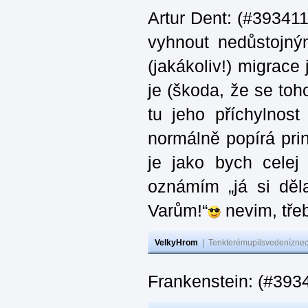
Artur Dent: (#393411)
vyhnout nedůstojný
(jakákoliv!) migrace
je (škoda, že se toh
tu jeho příchylnos
normálně popírá princ
je jako bych celej 
oznámím „já si děla
Varům!“
nevim, třeb
VelkyHrom
|
Tenkterémupilsvedeníznech
Frankenstein: (#393