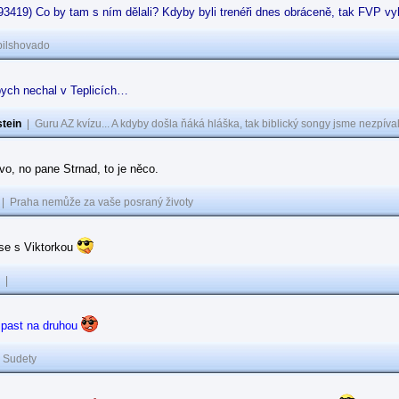
93419) Co by tam s ním dělali? Kdyby byli trenéři dnes obráceně, tak FVP vyh
pilshovado
ych nechal v Teplicích…
tein
|
Guru AZ kvízu... A kdyby došla ňáká hláška, tak biblický songy jsme nezpíval
o, no pane Strnad, to je něco.
|
Praha nemůže za vaše posraný životy
e s Viktorkou
|
 past na druhou
|
Sudety