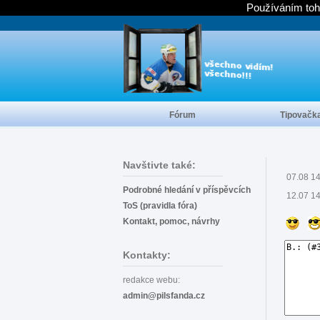
Používáním toh
Fórum
Tipovačk
Navštivte také:
07.08 1
Podrobné hledání v příspěvcích
12.07 1
ToS (pravidla fóra)
Kontakt, pomoc, návrhy
Kontakty:
redakce webu:
admin@pilsfanda.cz