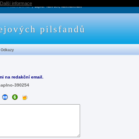
Další informace
PRÍŠTÍ ZÁPAS:
, zbývá:
NaN den, NaN:NaN:NaN
ejových pilsfandů
Odkazy
mi na redakční email.
naplno-390254