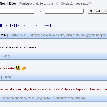
Nepřihlášen
Registrovat do fóra
(zdarma)
Co získám registrací?
Heslo:
...
1
2
3
4
5
4336
Starší »
tein
|
Guru AZ kvízu... A kdyby došla ňáká hláška, tak biblický songy jsme nezpíval
y zahjebá s cenama kokeše.
|
Sudety
e na cestě!
|
Plzeň
e dostal k tomu abych se podíval jak hrála Viktorka v Teplicích. Nestačím se
 - nezapomeneme vy svině (už je to 14:0 a odjebávam sa odťalto)