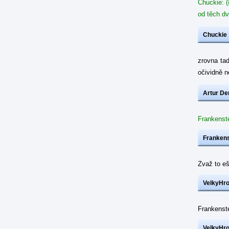
Chuckie: (
od těch dv
Chuckie
zrovna ta
očividně 
Artur De
Frankenste
Frankens
Zvaž to eš
VelkyHr
Frankenst
VelkyHr