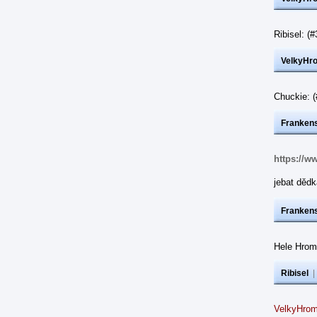
Ribisel: 
VelkyHr
Chuckie: 
Frankens
https://w
jebat dědk
Frankens
Hele Hrom
Ribisel
VelkyHrom