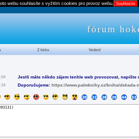
oto webu souhlasíte s vyžitím cookies pro provoz webu.
Souhlasím
fórum hok
a
Z tisku
Vedení
Jestli máte někdo zájem tenhle web provozovat, napište 
4:04
Doporučujeme:
https://www.palmknihy.cz/kniha/dekada-
4:16