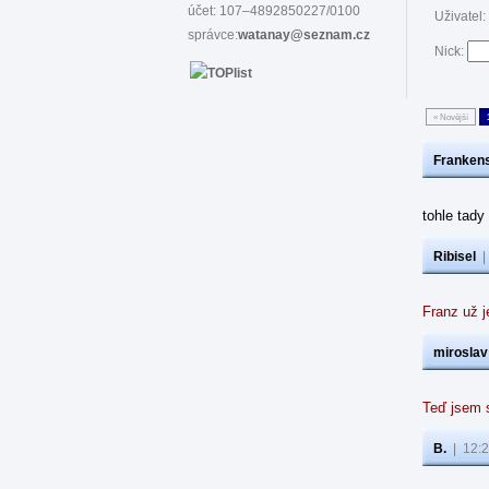
účet: 107–4892850227/0100
Uživatel:
správce:
watanay@seznam.cz
Nick:
« Novější
Frankens
tohle tad
Ribisel
Franz už j
miroslav
Teď jsem s
B.
|
12:2