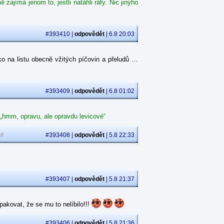
ajímá jenom to, jestli natáhli ráfy. Nic jinýho
#393410 |
odpovědět
| 6.8 20:03
o na listu obecně vžitých píčovin a přeludů …
#393409 |
odpovědět
| 6.8 01:02
 „hmm, opravu, ale opravdu levicové“
i!
#393408 |
odpovědět
| 5.8 22:33
#393407 |
odpovědět
| 5.8 21:37
akovat, že se mu to nelíbilo!!!
#393406 |
odpovědět
| 5.8 21:36