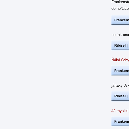
Frankenst
do hořčic
Frankens
no tak ona
Ribisel
Ňáká úchy
Frankens
já taky. A
Ribisel
Já myslel,
Frankens