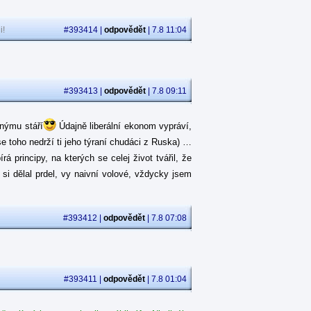
i!
#393414 |
odpovědět
| 7.8 11:04
#393413 |
odpovědět
| 7.8 09:11
jnýmu stáří
Údajně liberální ekonom vypráví,
se toho nedrží ti jeho týraní chudáci z Ruska) …
 principy, na kterých se celej život tvářil, že
á si dělal prdel, vy naivní volové, vždycky jsem
#393412 |
odpovědět
| 7.8 07:08
#393411 |
odpovědět
| 7.8 01:04