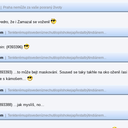
|
Praha nemůže za vaše posraný životy
vedro, že i Zamazal se voženil
om
|
Tenkterémupilsvedeníznechutilopilshokejapřestalbýtindiánem...
ein: (#393396)
om
|
Tenkterémupilsvedeníznechutilopilshokejapřestalbýtindiánem...
#393393) …to může bejt maskování. Soused se taky takhle na oko oženil /asi 
ase s kámošem…
om
|
Tenkterémupilsvedeníznechutilopilshokejapřestalbýtindiánem...
(#393388) …jak myslíš, no…
om
|
Tenkterémupilsvedeníznechutilopilshokejapřestalbýtindiánem...