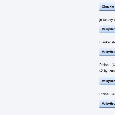
Chuckie
je takový 
VelkyHr
Frankenst
VelkyHr
Ribisel: (
už byl z
VelkyHr
Ribisel: 
VelkyHr