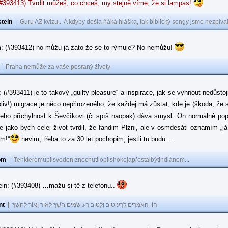
(#393413) Tvrdit můžeš, co chceš, my stejně víme, že si lampas!
tein
|
Guru AZ kvízu... A kdyby došla ňáká hláška, tak biblický songy jsme nezpíval
: (#393412) no můžu já zato že se to rýmuje? No nemůžu!
|
Praha nemůže za vaše posraný životy
: (#393411) je to takový „guilty pleasure“ a inspirace, jak se vyhnout nedůsto
oliv!) migrace je něco nepřirozeného, že každej má zůstat, kde je (škoda, že 
jeho příchylnost k Ševčíkovi (či spíš naopak) dává smysl. On normálně popírá
je jako bych celej život tvrdil, že fandim Plzni, ale v osmdesáti oznámím „j
ům!“
nevim, třeba to za 30 let pochopim, jestli tu budu …
om
|
Tenkterémupilsvedeníznechutilopilshokejapřestalbýtindiánem...
in: (#393408) …mažu si tě z telefonu..
nt
|
הוֹי הָאֹמְרִים לָרַע טוֹב וְלַטּוֹב רָע שָׂמִים חֹשֶׁךְ לְאוֹר וְאוֹר לְחֹשֶׁךְ