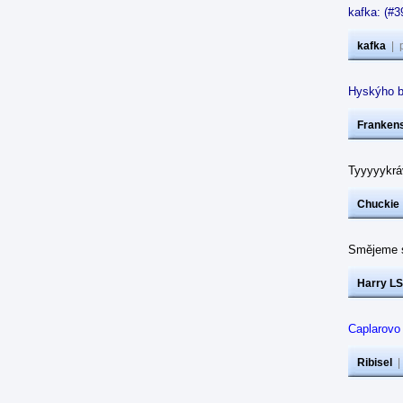
kafka: (#3
kafka
|
Hyskýho b
Frankens
Tyyyyykráv
Chuckie
Smějeme s
Harry LS
Caplarovo
Ribisel