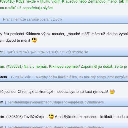
#393410) Když někde v titulku vidím Klausovo nebo Zemanovo jméno, tak mě z
ou rusáků už nepotřebuju slyšet.
|
Praha nemůže za vaše posraný životy
dy čtu poslední Kikinovo výtok mouder, „moudré stáří“ mám už dlouho vysok
není důvod to měnit
nt
|
הוֹי הָאֹמְרִים לָרַע טוֹב וְלַטּוֹב רָע שָׂמִים חֹשֶׁךְ לְאוֹר וְאוֹר לְחֹשֶׁךְ
in: (#393391) Na víc nemáš, Kikinovo spermie? Zapomněl jsi dodat, že to je
tein
|
Guru AZ kvízu... A kdyby došla ňáká hláška, tak biblický songy jsme nezpíval
tě jednou! Chromajzl a Hromajzl – docela byste se kucí rýmovali!
om
|
Tenkterémupilsvedeníznechutilopilshokejapřestalbýtindiánem...
ein: (#393403) Tovíšžežejo…
A na Sýkorku mi nesahej…kolikrát ti budu op
om
|
Tenkterémupilsvedeníznechutilopilshokejapřestalbýtindiánem...