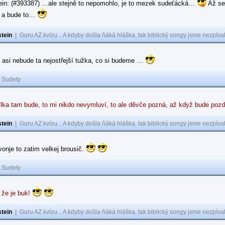
ein: (#393387) …ale stejně to nepomohlo, je to mezek sudeťácká…
Až se
e a bude to…
tein
|
Guru AZ kvízu... A kdyby došla ňáká hláška, tak biblický songy jsme nezpíval
 asi nebude ta nejostřejší tužka, co si budeme …
|
Sudety
lka tam bude, to mi nikdo nevymluví, to ale děvče pozná, až když bude poz
tein
|
Guru AZ kvízu... A kdyby došla ňáká hláška, tak biblický songy jsme nezpíval
 vonje to zatim velkej brousič.
|
Sudety
 že je buk!
tein
|
Guru AZ kvízu... A kdyby došla ňáká hláška, tak biblický songy jsme nezpíval