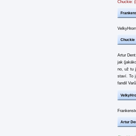
Chuckie: 
Frankens
VelkyHrom
Chuckie
Artur Dent
jak (jakák
no, už tu 
staví. To 
fandil Var
VelkyHr
Frankenste
Artur De