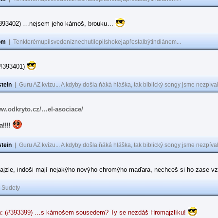
(#393402) …nejsem jeho kámoš, brouku…
om
|
Tenkterémupilsvedeníznechutilopilshokejapřestalbýtindiánem...
(#393401)
tein
|
Guru AZ kvízu... A kdyby došla ňáká hláška, tak biblický songy jsme nezpíval
ww.odkryto.cz/…el-asociace/
a!!!!
tein
|
Guru AZ kvízu... A kdyby došla ňáká hláška, tak biblický songy jsme nezpíval
ajzle, indoši mají nejakýho novýho chromýho maďara, nechceš si ho zase vz
|
Sudety
: (#393399) …s kámošem sousedem? Ty se nezdáš Hromajzlíku!