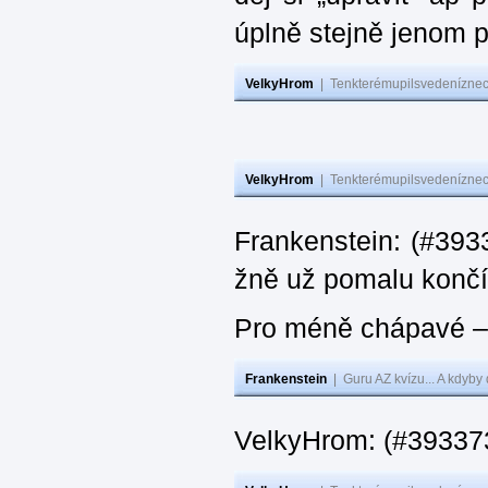
úplně stejně jenom 
VelkyHrom
|
Tenkterémupilsvedeníznech
VelkyHrom
|
Tenkterémupilsvedeníznech
Frankenstein: (#3933
žně už pomalu končí
Pro méně chápavé – 
Frankenstein
|
Guru AZ kvízu... A kdyby
VelkyHrom: (#393373