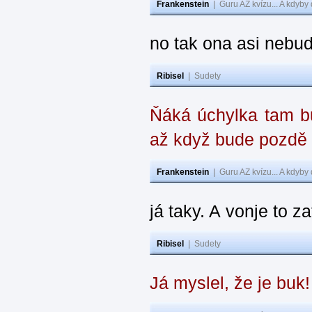
Frankenstein
|
Guru AZ kvízu... A kdyby
no tak ona asi nebud
Ribisel
|
Sudety
Ňáká úchylka tam bu
až když bude pozdě
Frankenstein
|
Guru AZ kvízu... A kdyby
já taky. A vonje to z
Ribisel
|
Sudety
Já myslel, že je buk