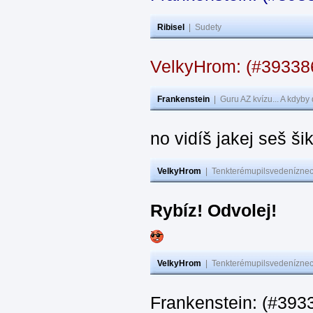
Ribisel
|
Sudety
VelkyHrom: (#3933
Frankenstein
|
Guru AZ kvízu... A kdyby
no vidíš jakej seš ši
VelkyHrom
|
Tenkterémupilsvedeníznech
Rybíz! Odvolej!
VelkyHrom
|
Tenkterémupilsvedeníznech
Frankenstein: (#