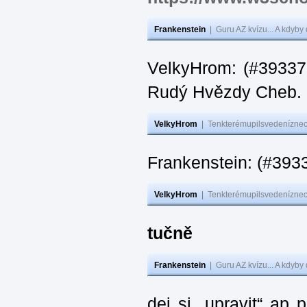
Frankenstein
|
Guru AZ kvízu... A kdyby
VelkyHrom: (#393376
Rudý Hvězdy Cheb.
VelkyHrom
|
Tenkterémupilsvedeníznech
Frankenstein: (#393
VelkyHrom
|
Tenkterémupilsvedeníznech
tučně
Frankenstein
|
Guru AZ kvízu... A kdyby
dej si „upravit“ ap