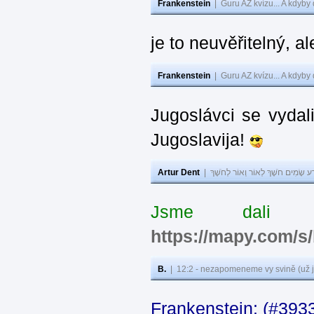
Frankenstein
|
Guru AZ kvízu... A kdyby
je to neuvěřitelný, al
Frankenstein
|
Guru AZ kvízu... A kdyby
Jugoslávci se vydal
Jugoslavija!
Artur Dent
|
ע שָׂמִים חֹשֶׁךְ לְאוֹר וְאוֹר לְחֹשֶׁךְ
Jsme dali s
https://mapy.com/s
B.
|
12:2 - nezapomeneme vy svině (už j
Frankenstein: (#393