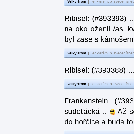
VelkyHrom
|
Tenkterémupilsvedeníznech
Ribisel: (#393393) 
na oko oženil /asi k
byl zase s kámoš
VelkyHrom
|
Tenkterémupilsvedeníznech
Ribisel: (#393388) 
VelkyHrom
|
Tenkterémupilsvedeníznech
Frankenstein: (#39
sudeťácká…
Až se
do hořčice a bude 