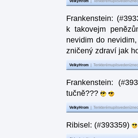
VelkyHrom
|
Tenkterémupilsvedeníznech
Frankenstein: (#393
k takovejm penězů
nevidim do nevidim,
zničený zdraví jak 
VelkyHrom
|
Tenkterémupilsvedeníznech
Frankenstein: (#3
tučně???
VelkyHrom
|
Tenkterémupilsvedeníznech
Ribisel: (#393359)