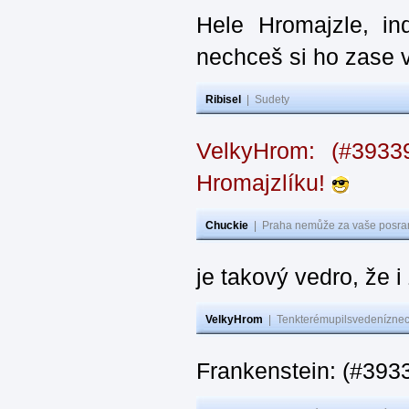
Hele Hromajzle, i
nechceš si ho zase 
Ribisel
|
Sudety
VelkyHrom: (#393
Hromajzlíku!
Chuckie
|
Praha nemůže za vaše posran
je takový vedro, že 
VelkyHrom
|
Tenkterémupilsvedeníznech
Frankenstein: (#393