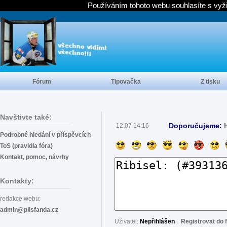
Používáním tohoto webu souhlasíte s vyž
Fórum
Tipovačka
Z tisku
Navštivte také:
Doporučujeme:
12.07 14:16
Podrobné hledání v příspěvcích
ToS (pravidla fóra)
Kontakt, pomoc, návrhy
Kontakty:
redakce webu:
admin@pilsfanda.cz
Uživatel:
Nepřihlášen
Registrovat do 