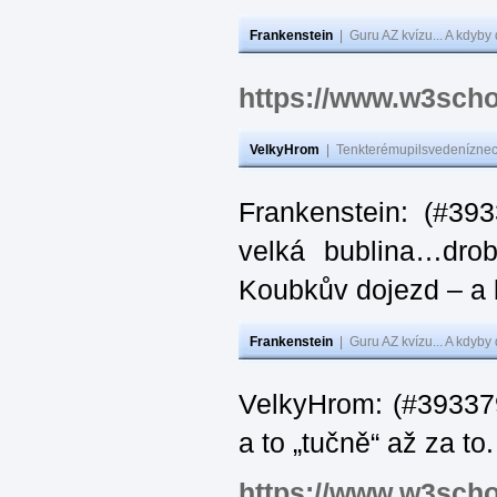
Frankenstein
|
Guru AZ kvízu... A kdyby
https://www.w3scho
VelkyHrom
|
Tenkterémupilsvedeníznech
Frankenstein: (#39
velká bublina…dro
Koubkův dojezd – a 
Frankenstein
|
Guru AZ kvízu... A kdyby
VelkyHrom: (#393379
a to „tučně“ až za to.
https://www.w3scho