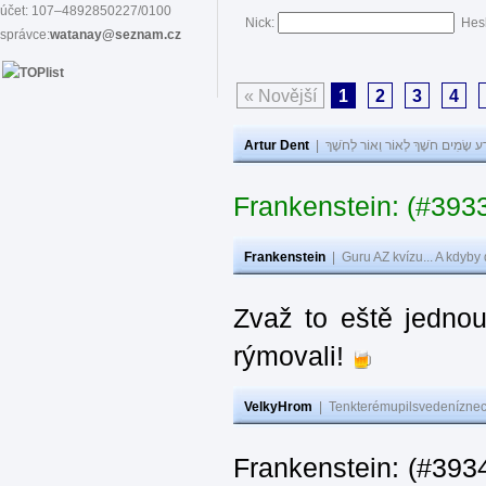
účet: 107–4892850227/0100
Nick:
Hes
správce:
watanay@seznam.cz
« Novější
1
2
3
4
Artur Dent
|
ע שָׂמִים חֹשֶׁךְ לְאוֹר וְאוֹר לְחֹשֶׁךְ
Frankenstein: (#393
Frankenstein
|
Guru AZ kvízu... A kdyby
Zvaž to eště jedno
rýmovali!
VelkyHrom
|
Tenkterémupilsvedeníznech
Frankenstein: (#39