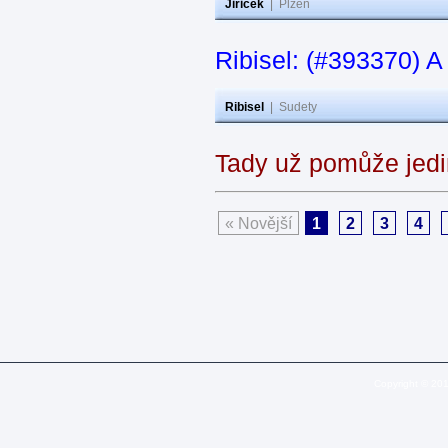
Jiricek
|
Plzeň
Ribisel: (#393370) A
Ribisel
|
Sudety
Tady už pomůže jedi
« Novější
1
2
3
4
Copyright © 20