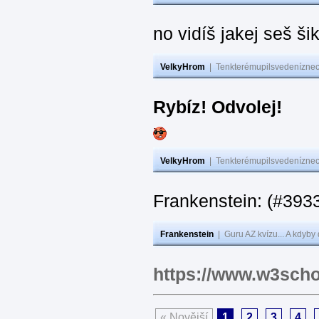
no vidíš jakej seš ši
VelkyHrom
|
Tenkterémupilsvedeníznech
Rybíz! Odvolej!
VelkyHrom
|
Tenkterémupilsvedeníznech
Frankenstein: (#
Frankenstein
|
Guru AZ kvízu... A kdyby
https://www.w3scho
« Novější
1
2
3
4