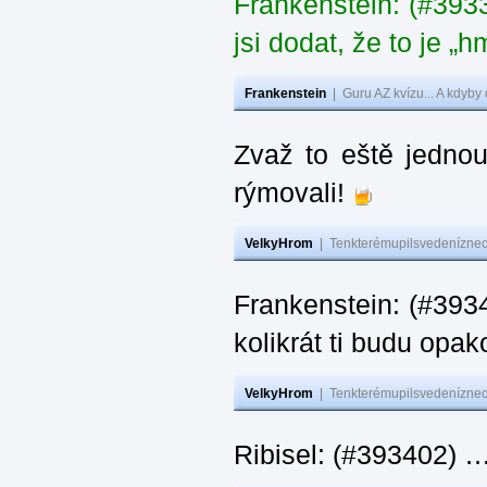
Frankenstein: (#39
jsi dodat, že to je „
Frankenstein
|
Guru AZ kvízu... A kdyby
Zvaž to eště jedno
rýmovali!
VelkyHrom
|
Tenkterémupilsvedeníznech
Frankenstein: (#39
kolikrát ti budu opak
VelkyHrom
|
Tenkterémupilsvedeníznech
Ribisel: (#393402)