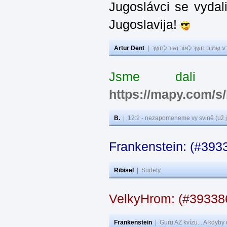
Jugoslávci se vydal
Jugoslavija!
Artur Dent
|
ע שָׂמִים חֹשֶׁךְ לְאוֹר וְאוֹר לְחֹשֶׁךְ
Jsme dali s
https://mapy.com/s
B.
|
12:2 - nezapomeneme vy svině (už j
Frankenstein: (#393
Ribisel
|
Sudety
VelkyHrom: (#3933
Frankenstein
|
Guru AZ kvízu... A kdyby