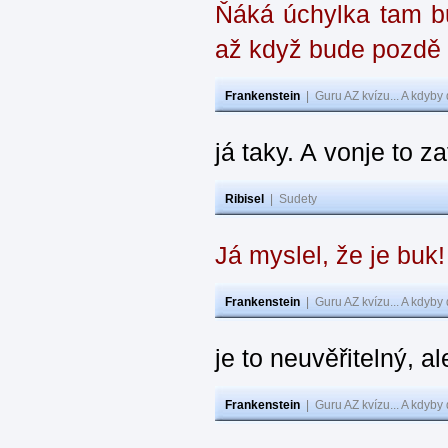
Ňáká úchylka tam bu
až když bude pozdě
Frankenstein
|
Guru AZ kvízu... A kdyby
já taky. A vonje to z
Ribisel
|
Sudety
Já myslel, že je buk
Frankenstein
|
Guru AZ kvízu... A kdyby
je to neuvěřitelný, al
Frankenstein
|
Guru AZ kvízu... A kdyby