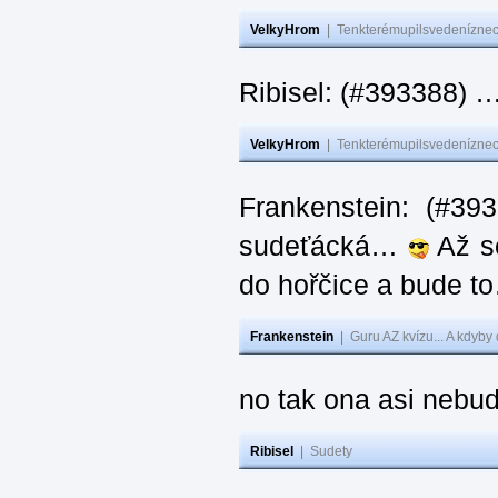
VelkyHrom
|
Tenkterémupilsvedeníznech
Ribisel: (#393388) 
VelkyHrom
|
Tenkterémupilsvedeníznech
Frankenstein: (#39
sudeťácká…
Až se
do hořčice a bude 
Frankenstein
|
Guru AZ kvízu... A kdyby
no tak ona asi nebud
Ribisel
|
Sudety