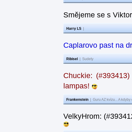
Smějeme se s Vikto
Harry LS
|
Caplarovo past na 
Ribisel
|
Sudety
Chuckie: (#393413)
lampas!
Frankenstein
|
Guru AZ kvízu... A kdyby
VelkyHrom: (#39341