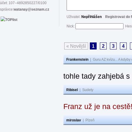
účet: 107–4892850227/0100
správce:
watanay@seznam.cz
Uživatel:
Nepřihlášen
Registrovat do 
Nick:
Hes
« Novější
1
2
3
4
Frankenstein
|
Guru AZ kvízu... A kdyby
tohle tady zahjebá 
Ribisel
|
Sudety
Franz už je na cestě
miroslav
|
Plzeň