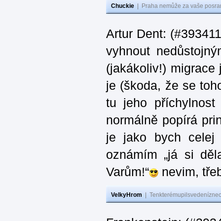
Chuckie
|
Praha nemůže za vaše posran
Artur Dent: (#393411)
vyhnout nedůstojný
(jakákoliv!) migrace
je (škoda, že se toh
tu jeho příchylnos
normálně popírá princ
je jako bych celej 
oznámím „já si děla
Varům!“
nevim, třeb
VelkyHrom
|
Tenkterémupilsvedeníznech