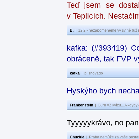
Teď jsem se dostal
v Teplicích. Nestačí
B.
|
12:2 - nezapomeneme vy svině (už j
kafka: (#393419) C
obráceně, tak FVP vy
kafka
|
pilshovado
Hyskýho bych nechal
Frankenstein
|
Guru AZ kvízu... A kdyby
Tyyyyykrávo, no pane
Chuckie
|
Praha nemůže za vaše posran