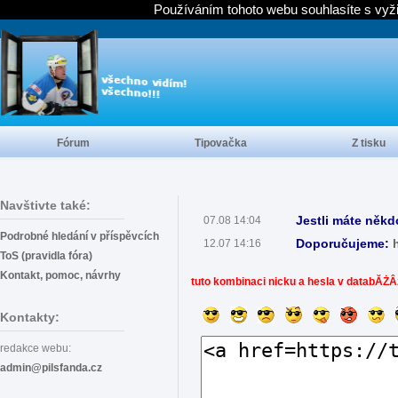
Používáním tohoto webu souhlasíte s vyž
Fórum
Tipovačka
Z tisku
Navštivte také:
Jestli máte někd
07.08 14:04
Podrobné hledání v příspěvcích
Doporučujeme:
12.07 14:16
ToS (pravidla fóra)
Kontakt, pomoc, návrhy
tuto kombinaci nicku a hesla v databĂŻÂ
Kontakty:
redakce webu:
admin@pilsfanda.cz