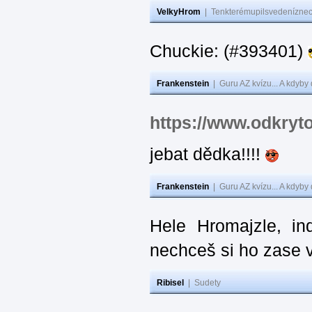
VelkyHrom
|
Tenkterémupilsvedeníznech
Chuckie: (#393401)
Frankenstein
|
Guru AZ kvízu... A kdyby
https://www.odkryt
jebat dědka!!!!
Frankenstein
|
Guru AZ kvízu... A kdyby
Hele Hromajzle, i
nechceš si ho zase 
Ribisel
|
Sudety