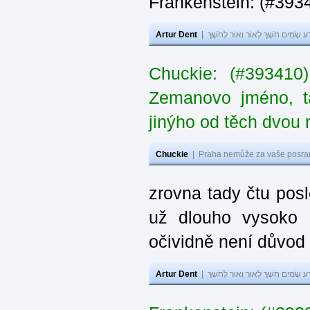
Frankenstein: (#393
Artur Dent
|
ע שָׂמִים חֹשֶׁךְ לְאוֹר וְאוֹר לְחֹשֶׁךְ
Chuckie: (#393410
Zemanovo jméno, ta
jinýho od těch dvou 
Chuckie
|
Praha nemůže za vaše posran
zrovna tady čtu pos
už dlouho vysoko 
očividně není důvod
Artur Dent
|
ע שָׂמִים חֹשֶׁךְ לְאוֹר וְאוֹר לְחֹשֶׁךְ