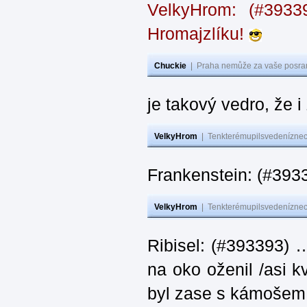
VelkyHrom: (#393
Hromajzlíku!
Chuckie
|
Praha nemůže za vaše posran
je takový vedro, že 
VelkyHrom
|
Tenkterémupilsvedeníznech
Frankenstein: (#393
VelkyHrom
|
Tenkterémupilsvedeníznech
Ribisel: (#393393) 
na oko oženil /asi k
byl zase s kámoš