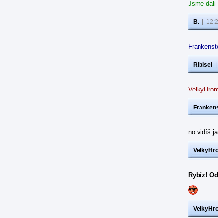
Jsme dali
B.
|
12:2
Frankenste
Ribisel
VelkyHrom
Frankens
no vidíš j
VelkyHr
Rybíz! Od
VelkyHr