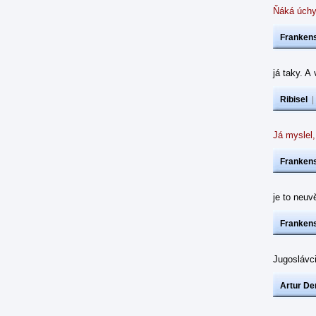
Ňáká úchy
Frankens
já taky. A
Ribisel
Já myslel,
Frankens
je to neuvě
Frankens
Jugoslávc
Artur De