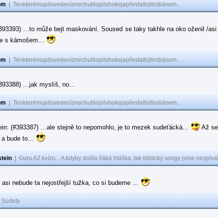
om
|
Tenkterémupilsvedeníznechutilopilshokejapřestalbýtindiánem...
#393393) …to může bejt maskování. Soused se taky takhle na oko oženil /asi 
ase s kámošem…
om
|
Tenkterémupilsvedeníznechutilopilshokejapřestalbýtindiánem...
(#393388) …jak myslíš, no…
om
|
Tenkterémupilsvedeníznechutilopilshokejapřestalbýtindiánem...
ein: (#393387) …ale stejně to nepomohlo, je to mezek sudeťácká…
Až se
e a bude to…
tein
|
Guru AZ kvízu... A kdyby došla ňáká hláška, tak biblický songy jsme nezpíval
 asi nebude ta nejostřejší tužka, co si budeme …
|
Sudety