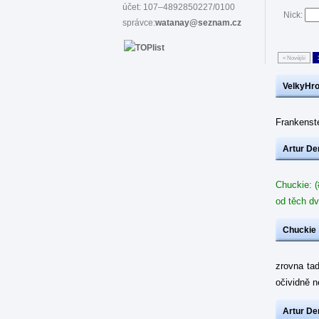
účet: 107–4892850227/0100
Nick:
správce:
watanay@seznam.cz
« Novější
VelkyHr
Frankenste
Artur De
Chuckie: (
od těch dv
Chuckie
zrovna ta
očividně 
Artur De