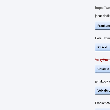
https://w
jebat dědk
Frankens
Hele Hrom
Ribisel
VelkyHrom
Chuckie
je takový 
VelkyHr
Frankenst