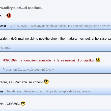
ww.odkryto.cz/…el-asociace/
a!!!!
tein
|
Guru AZ kvízu... A kdyby došla ňáká hláška, tak biblický songy jsme nezpíval
ajzle, indoši mají nejakýho novýho chromýho maďara, nechceš si ho zase vz
|
Sudety
: (#393399) …s kámošem sousedem? Ty se nezdáš Hromajzlíku!
|
Praha nemůže za vaše posraný životy
vedro, že i Zamazal se voženil
om
|
Tenkterémupilsvedeníznechutilopilshokejapřestalbýtindiánem...
ein: (#393396)