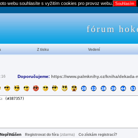
oto webu souhlasíte s vyžitím cookies pro provoz webu.
Souhlasím
fórum hok
a
Z tisku
Vedení
Doporučujeme:
https://www.palmknihy.cz/kniha/dekada-
4:16
Nepřihlášen
Registrovat do fóra
(zdarma)
Co získám registrací?