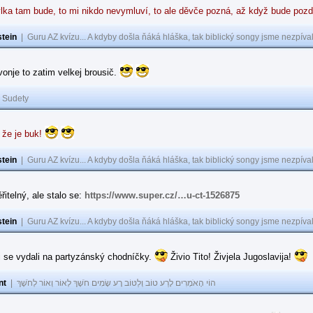
lka tam bude, to mi nikdo nevymluví, to ale děvče pozná, až když bude poz
tein
|
Guru AZ kvízu... A kdyby došla ňáká hláška, tak biblický songy jsme nezpíval
 vonje to zatim velkej brousič.
|
Sudety
 že je buk!
tein
|
Guru AZ kvízu... A kdyby došla ňáká hláška, tak biblický songy jsme nezpíval
řitelný, ale stalo se:
https://www.super.cz/…u-ct-1526875
tein
|
Guru AZ kvízu... A kdyby došla ňáká hláška, tak biblický songy jsme nezpíval
i se vydali na partyzánský chodníčky.
Živio Tito! Živjela Jugoslavija!
nt
|
הוֹי הָאֹמְרִים לָרַע טוֹב וְלַטּוֹב רָע שָׂמִים חֹשֶׁךְ לְאוֹר וְאוֹר לְחֹשֶׁךְ