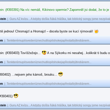
in: (#393391) Na víc nemáš, Kikinovo spermie? Zapomněl jsi dodat, že to je
tein
|
Guru AZ kvízu... A kdyby došla ňáká hláška, tak biblický songy jsme nezpíval
tě jednou! Chromajzl a Hromajzl – docela byste se kucí rýmovali!
om
|
Tenkterémupilsvedeníznechutilopilshokejapřestalbýtindiánem...
ein: (#393403) Tovíšžežejo…
A na Sýkorku mi nesahej…kolikrát ti budu op
om
|
Tenkterémupilsvedeníznechutilopilshokejapřestalbýtindiánem...
(#393402) …nejsem jeho kámoš, brouku…
om
|
Tenkterémupilsvedeníznechutilopilshokejapřestalbýtindiánem...
(#393401)
tein
|
Guru AZ kvízu... A kdyby došla ňáká hláška, tak biblický songy jsme nezpíval