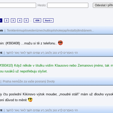
Heslo:
...
1
2
3
4
5
4336
Starší »
om
|
Tenkterémupilsvedeníznechutilopilshokejapřestalbýtindiánem...
in: (#393408) …mažu si tě z telefonu..
nt
|
הוֹי הָאֹמְרִים לָרַע טוֹב וְלַטּוֹב רָע שָׂמִים חֹשֶׁךְ לְאוֹר וְאוֹר לְחֹשֶׁךְ
#393410) Když někde v titulku vidím Klausovo nebo Zemanovo jméno, tak mě z
ou rusáků už nepotřebuju slyšet.
|
Praha nemůže za vaše posraný životy
dy čtu poslední Kikinovo výtok mouder, „moudré stáří“ mám už dlouho vysok
není důvod to měnit
nt
|
הוֹי הָאֹמְרִים לָרַע טוֹב וְלַטּוֹב רָע שָׂמִים חֹשֶׁךְ לְאוֹר וְאוֹר לְחֹשֶׁךְ