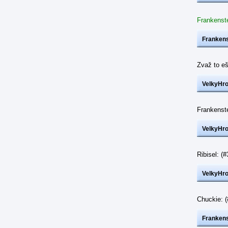
Frankenste
Frankens
Zvaž to eš
VelkyHr
Frankenst
VelkyHr
Ribisel: 
VelkyHr
Chuckie: 
Frankens