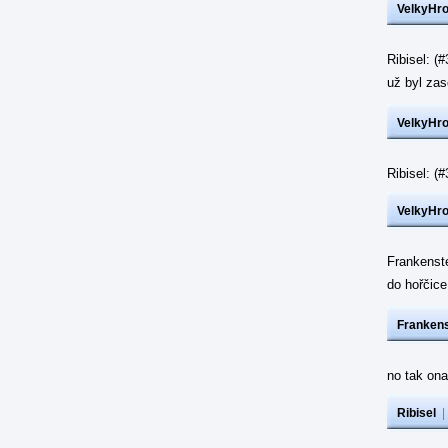
VelkyHr
Ribisel: (
už byl z
VelkyHr
Ribisel: 
VelkyHr
Frankenst
do hořčic
Frankens
no tak ona
Ribisel