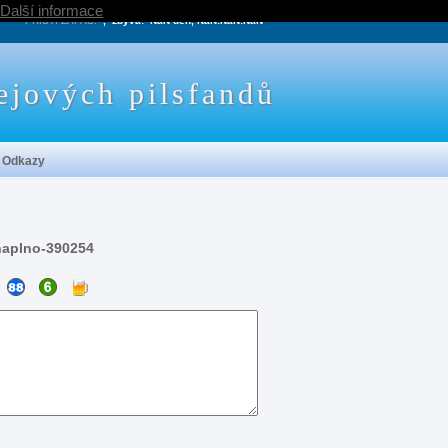
Další informace
PRÍŠTÍ ZÁPAS:
, zbývá:
NaN den, NaN:NaN:NaN
ejových pilsfandů
Odkazy
naplno-390254