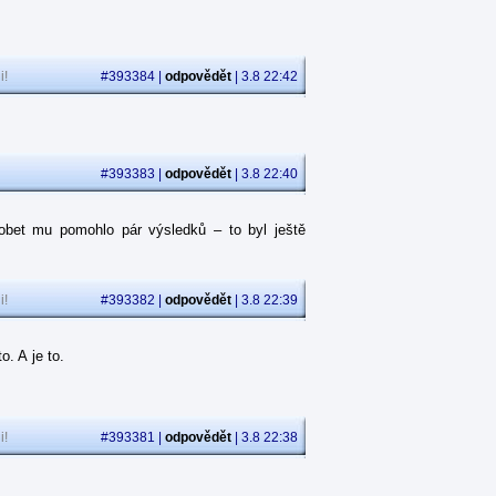
i!
#393384 |
odpovědět
| 3.8 22:42
#393383 |
odpovědět
| 3.8 22:40
obet mu pomohlo pár výsledků – to byl ještě
i!
#393382 |
odpovědět
| 3.8 22:39
. A je to.
i!
#393381 |
odpovědět
| 3.8 22:38
.