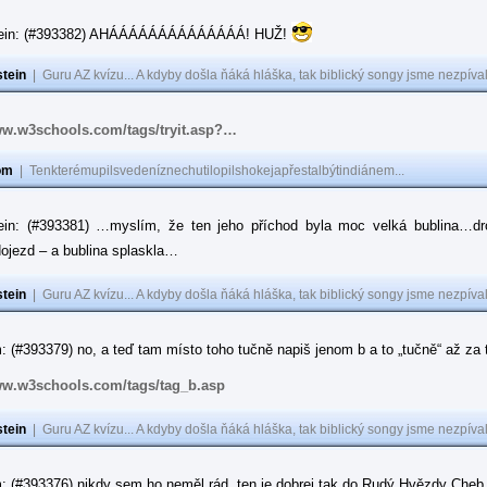
tein: (#393382) AHÁÁÁÁÁÁÁÁÁÁÁÁÁÁ! HUŽ!
tein
|
Guru AZ kvízu... A kdyby došla ňáká hláška, tak biblický songy jsme nezpíval
ww.w3schools.com/tags/tryit.asp?…
om
|
Tenkterémupilsvedeníznechutilopilshokejapřestalbýtindiánem...
ein: (#393381) …myslím, že ten jeho příchod byla moc velká bublina…dr
ojezd – a bublina splaskla…
tein
|
Guru AZ kvízu... A kdyby došla ňáká hláška, tak biblický songy jsme nezpíval
 (#393379) no, a teď tam místo toho tučně napiš jenom b a to „tučně“ až za to
ww.w3schools.com/tags/tag_b.asp
tein
|
Guru AZ kvízu... A kdyby došla ňáká hláška, tak biblický songy jsme nezpíval
: (#393376) nikdy sem ho neměl rád, ten je dobrej tak do Rudý Hvězdy Cheb