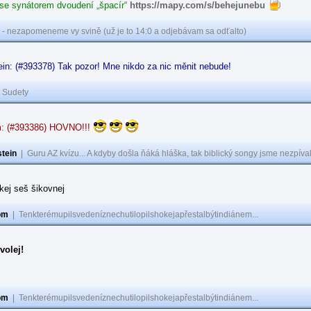
 se synátorem dvoudení „špacír“
https://mapy.com/s/behejunebu
 - nezapomeneme vy svině (už je to 14:0 a odjebávam sa odťalto)
in: (#393378) Tak pozor! Mne nikdo za nic měnit nebude!
|
Sudety
: (#393386) HOVNO!!!
tein
|
Guru AZ kvízu... A kdyby došla ňáká hláška, tak biblický songy jsme nezpíval
akej seš šikovnej
om
|
Tenkterémupilsvedeníznechutilopilshokejapřestalbýtindiánem...
volej!
om
|
Tenkterémupilsvedeníznechutilopilshokejapřestalbýtindiánem...