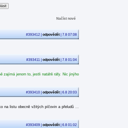
Načíst nové
#393412 |
odpovědět
| 7.8 07:08
#393411 |
odpovědět
| 7.8 01:04
ajímá jenom to, jestli natáhli ráfy. Nic jinýho
#393410 |
odpovědět
| 6.8 20:03
o na listu obecně vžitých píčovin a přeludů …
#393409 |
odpovědět
| 6.8 01:02