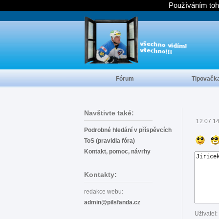
Používáním toh
Fórum
Tipovačk
Navštivte také:
12.07 1
Podrobné hledání v příspěvcích
ToS (pravidla fóra)
Kontakt, pomoc, návrhy
Kontakty:
redakce webu:
admin@pilsfanda.cz
Uživatel: