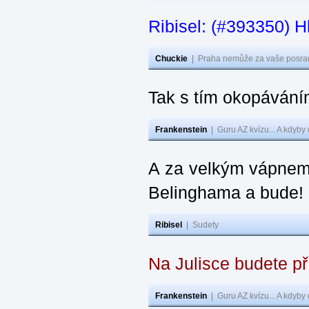
Ribisel: (#393350) H
Chuckie
|
Praha nemůže za vaše posran
Tak s tím okopávání
Frankenstein
|
Guru AZ kvízu... A kdyby
A za velkým vápnem
Belinghama a bude!
Ribisel
|
Sudety
Na Julisce budete p
Frankenstein
|
Guru AZ kvízu... A kdyby