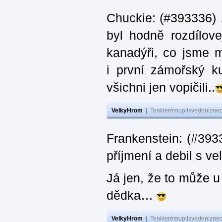
Chuckie: (#393336) 
byl hodně rozdílov
kanadýři, co jsme m
i první zámořský k
všichni jen vopičili..
VelkyHrom
|
Tenkterémupilsvedeníznech
Frankenstein: (#393
příjmení a debil s 
Já jen, že to může u
dědka…
VelkyHrom
|
Tenkterémupilsvedeníznech