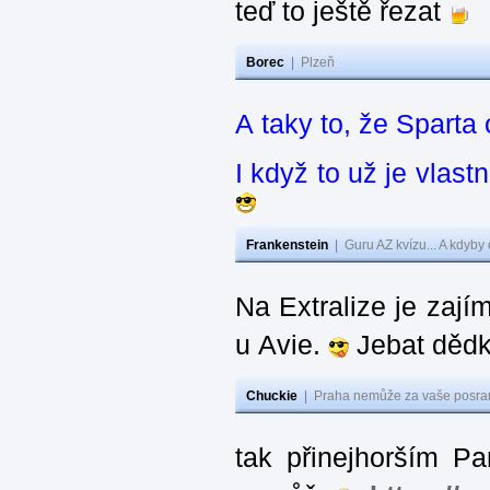
teď to ještě řezat
Borec
|
Plzeň
A taky to, že Sparta
I když to už je vlas
Frankenstein
|
Guru AZ kvízu... A kdyby
Na Extralize je zají
u Avie.
Jebat dědk
Chuckie
|
Praha nemůže za vaše posran
tak přinejhorším Pa