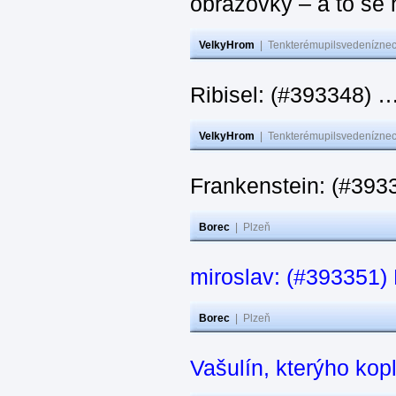
obrazovky – a to se 
VelkyHrom
|
Tenkterémupilsvedeníznech
Ribisel: (#393348) …
VelkyHrom
|
Tenkterémupilsvedeníznech
Frankenstein: (#3933
Borec
|
Plzeň
miroslav: (#393351) N
Borec
|
Plzeň
Vašulín, kterýho kop