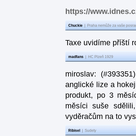
https://www.idnes
Chuckie
|
Praha nemůže za vaše posran
Taxe uvidíme příští 
madfans
|
HC Plzeň 1929
miroslav: (#393351
anglické lize a hoke
produkt, po 3 měsí
měsíci suše sdělil
vyděračům na to vys
Ribisel
|
Sudety