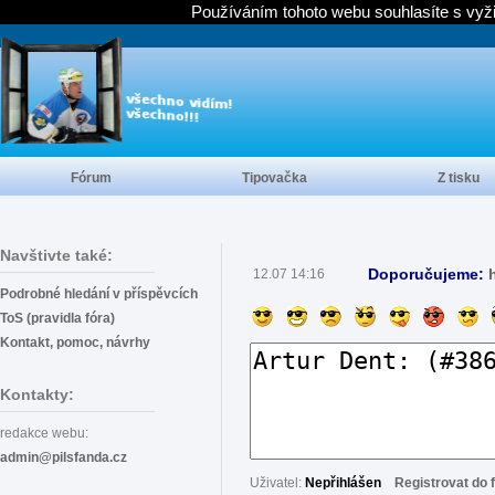
Používáním tohoto webu souhlasíte s vyž
Fórum
Tipovačka
Z tisku
Navštivte také:
Doporučujeme:
12.07 14:16
Podrobné hledání v příspěvcích
ToS (pravidla fóra)
Kontakt, pomoc, návrhy
Kontakty:
redakce webu:
admin@pilsfanda.cz
Uživatel:
Nepřihlášen
Registrovat do 