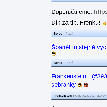
Doporučujeme:
http
Dík za tip, Frenku!
Borec
|
Plzeň
Španěl tu stejně vydr
Borec
|
Plzeň
Frankenstein: (#3
sebranky
Frankenstein
|
Guru AZ kvízu... A kdyby