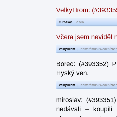
VelkyHrom: (#39335
miroslav
|
Plzeň
Včera jsem neviděl n
VelkyHrom
|
Tenkterémupilsvedeníznech
Borec: (#393352) P
Hyský ven.
VelkyHrom
|
Tenkterémupilsvedeníznech
miroslav: (#393351)
nedávali – koupili