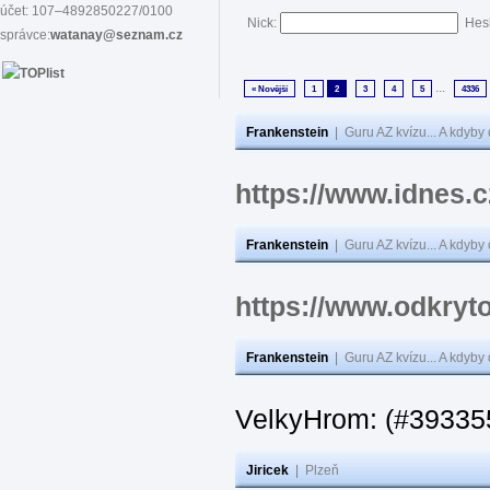
účet: 107–4892850227/0100
Nick:
Hes
správce:
watanay@seznam.cz
...
« Novější
1
2
3
4
5
4336
Frankenstein
|
Guru AZ kvízu... A kdyby
https://www.idnes.
Frankenstein
|
Guru AZ kvízu... A kdyby
https://www.odkryto
Frankenstein
|
Guru AZ kvízu... A kdyby
VelkyHrom: (#393355
Jiricek
|
Plzeň