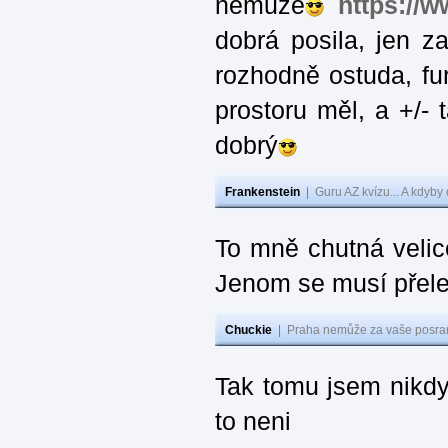
nemůže
https://
dobrá posila, jen 
rozhodně ostuda, fur
prostoru měl, a +/-
dobrý
Frankenstein
|
Guru AZ kvízu... A kdyby
To mně chutná velic
Jenom se musí přelej
Chuckie
|
Praha nemůže za vaše posran
Tak tomu jsem nikdy
to neni