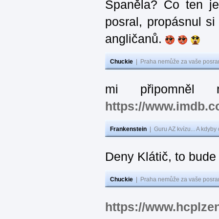
Španěla? Co ten j
posral, propásnul si
angličanů.
Chuckie
|
Praha nemůže za vaše posran
mi připomněl 
https://www.imdb.
Frankenstein
|
Guru AZ kvízu... A kdyby
Deny Klátič, to bude
Chuckie
|
Praha nemůže za vaše posran
https://www.hcplzen