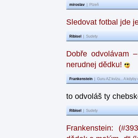
miroslav
|
Plzeň
Sledovat fotbal jde j
Ribisel
|
Sudety
Dobře odvolávam – z
nerudnej dědku!
Frankenstein
|
Guru AZ kvízu... A kdyby
to odvoláš ty chebsk
Ribisel
|
Sudety
Frankenstein: (#39