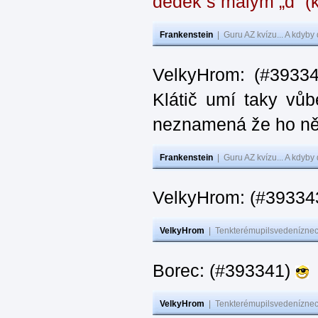
dědek s malým „d“ (k
Frankenstein
|
Guru AZ kvízu... A kdyby
VelkyHrom: (#39334
Klátič umí taky vůb
neznamená že ho ně
Frankenstein
|
Guru AZ kvízu... A kdyby
VelkyHrom: (#393343
VelkyHrom
|
Tenkterémupilsvedeníznech
Borec: (#393341)
VelkyHrom
|
Tenkterémupilsvedeníznech