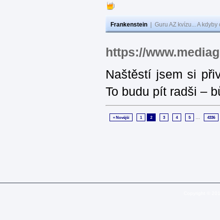
Frankenstein
|
Guru AZ kvízu... A kdyby
https://www.media
Naštěstí jsem si při
To budu pít radši – 
...
« Novější
1
2
3
4
5
4336
Copyright © 20