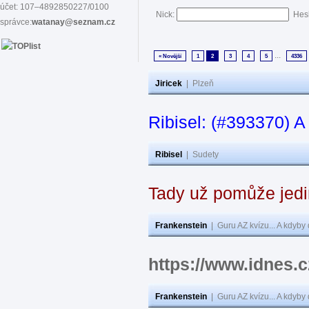
účet: 107–4892850227/0100
Nick:
Hes
správce:
watanay@seznam.cz
...
« Novější
1
2
3
4
5
4336
Jiricek
|
Plzeň
Ribisel: (#393370) A
Ribisel
|
Sudety
Tady už pomůže jedi
Frankenstein
|
Guru AZ kvízu... A kdyby
https://www.idnes.
Frankenstein
|
Guru AZ kvízu... A kdyby