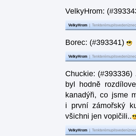
VelkyHrom: (#393343
VelkyHrom
|
Tenkterémupilsvedeníznech
Borec: (#393341)
VelkyHrom
|
Tenkterémupilsvedeníznech
Chuckie: (#393336) 
byl hodně rozdílov
kanadýři, co jsme m
i první zámořský k
všichni jen vopičili..
VelkyHrom
|
Tenkterémupilsvedeníznech