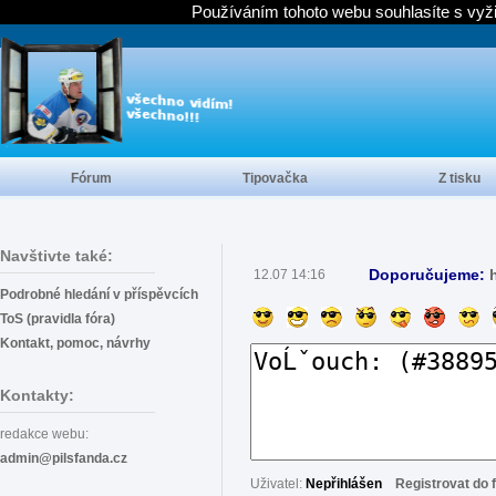
Používáním tohoto webu souhlasíte s vyž
Fórum
Tipovačka
Z tisku
Navštivte také:
Doporučujeme:
12.07 14:16
Podrobné hledání v příspěvcích
ToS (pravidla fóra)
Kontakt, pomoc, návrhy
Kontakty:
redakce webu:
admin@pilsfanda.cz
Uživatel:
Nepřihlášen
Registrovat do 