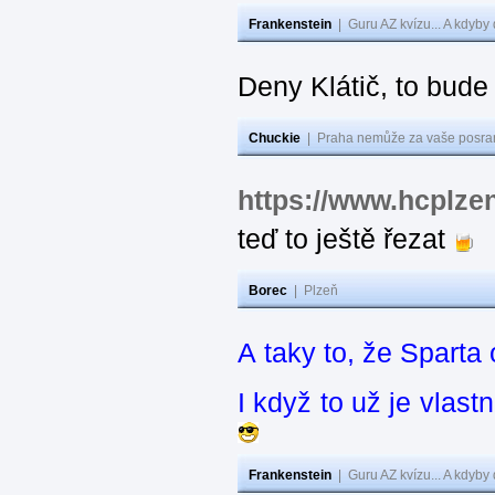
Frankenstein
|
Guru AZ kvízu... A kdyby
Deny Klátič, to bude
Chuckie
|
Praha nemůže za vaše posran
https://www.hcplzen
teď to ještě řezat
Borec
|
Plzeň
A taky to, že Sparta
I když to už je vlas
Frankenstein
|
Guru AZ kvízu... A kdyby