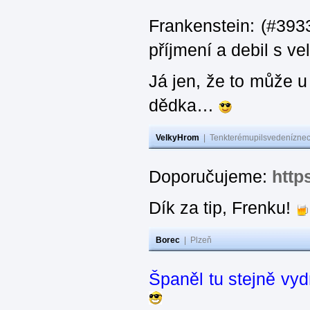
Frankenstein: (#393
příjmení a debil s 
Já jen, že to může u
dědka…
VelkyHrom
|
Tenkterémupilsvedeníznech
Doporučujeme:
http
Dík za tip, Frenku!
Borec
|
Plzeň
Španěl tu stejně vydr