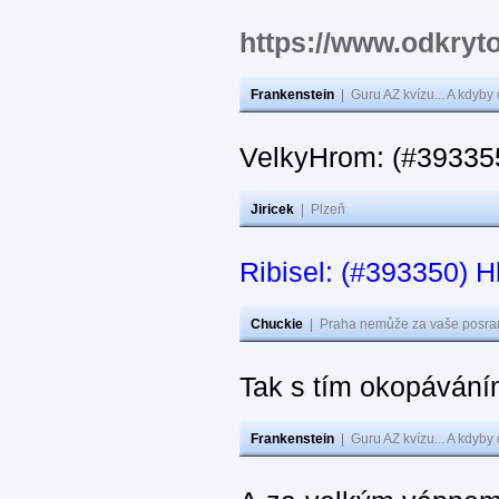
https://www.odkryto
Frankenstein
|
Guru AZ kvízu... A kdyby
VelkyHrom: (#393355
Jiricek
|
Plzeň
Ribisel: (#393350) H
Chuckie
|
Praha nemůže za vaše posran
Tak s tím okopávání
Frankenstein
|
Guru AZ kvízu... A kdyby