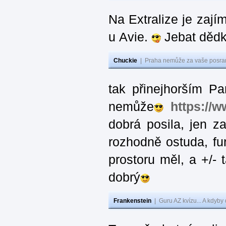
Na Extralize je zají
u Avie.
Jebat dědk
Chuckie
|
Praha nemůže za vaše posran
tak přinejhorším Pa
nemůže
https://
dobrá posila, jen 
rozhodně ostuda, fur
prostoru měl, a +/-
dobrý
Frankenstein
|
Guru AZ kvízu... A kdyby