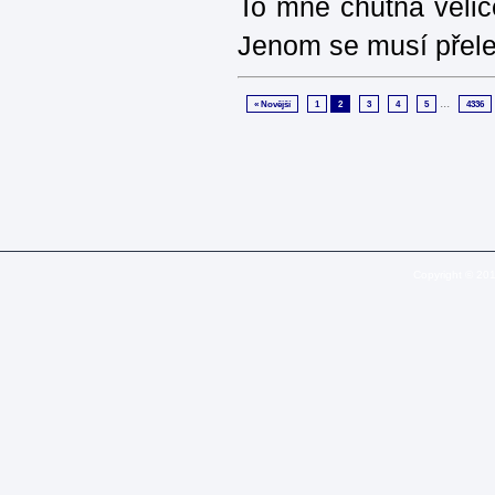
To mně chutná velic
Jenom se musí přelej
...
« Novější
1
2
3
4
5
4336
Copyright © 20