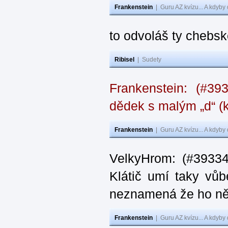
Frankenstein
|
Guru AZ kvízu... A kdyby
to odvoláš ty chebsk
Ribisel
|
Sudety
Frankenstein: (#39
dědek s malým „d“ (k
Frankenstein
|
Guru AZ kvízu... A kdyby
VelkyHrom: (#39334
Klátič umí taky vůb
neznamená že ho ně
Frankenstein
|
Guru AZ kvízu... A kdyby