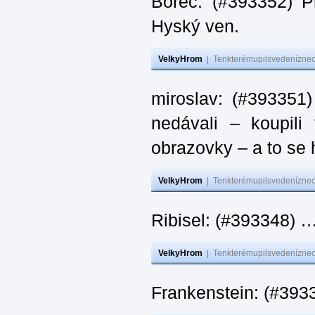
Borec: (#393352) P
Hyský ven.
VelkyHrom
|
Tenkterémupilsvedeníznech
miroslav: (#393351)
nedávali – koupili
obrazovky – a to se 
VelkyHrom
|
Tenkterémupilsvedeníznech
Ribisel: (#393348) …
VelkyHrom
|
Tenkterémupilsvedeníznech
Frankenstein: (#3933