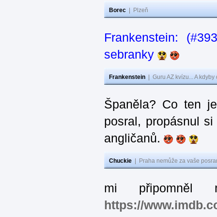
Borec
|
Plzeň
Frankenstein: (#3
sebranky
Frankenstein
|
Guru AZ kvízu... A kdyby
Španěla? Co ten j
posral, propásnul si
angličanů.
Chuckie
|
Praha nemůže za vaše posran
mi připomněl 
https://www.imdb.