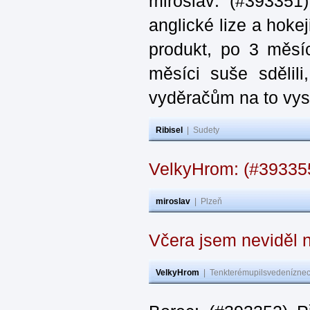
miroslav: (#393351
anglické lize a hoke
produkt, po 3 měsí
měsíci suše sdělil
vyděračům na to vys
Ribisel
|
Sudety
VelkyHrom: (#39335
miroslav
|
Plzeň
Včera jsem neviděl n
VelkyHrom
|
Tenkterémupilsvedeníznech