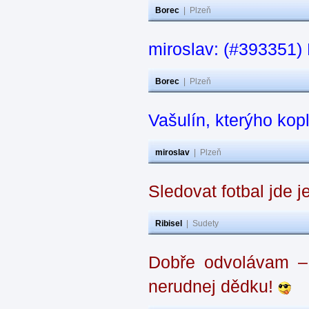
Borec
|
Plzeň
miroslav: (#393351) N
Borec
|
Plzeň
Vašulín, kterýho kop
miroslav
|
Plzeň
Sledovat fotbal jde j
Ribisel
|
Sudety
Dobře odvolávam – z
nerudnej dědku!