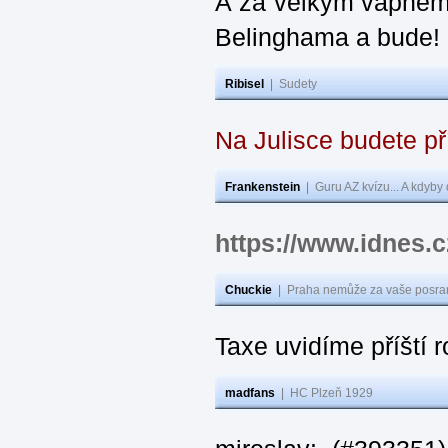
A za velkým vápnem
Belinghama a bude!
Ribisel
|
Sudety
Na Julisce budete p
Frankenstein
|
Guru AZ kvízu... A kdyby
https://www.idnes
Chuckie
|
Praha nemůže za vaše posran
Taxe uvidíme příští 
madfans
|
HC Plzeň 1929