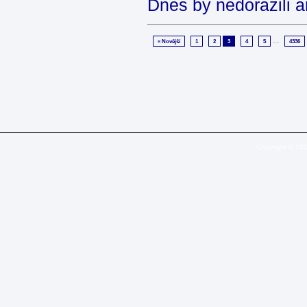
Dnes by nedorazili 
...
« Novější
1
2
3
4
5
4336
Copyright © 20