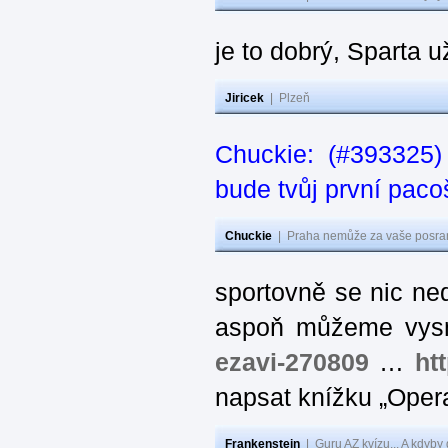
je to dobrý, Sparta už
Jiricek
|
Plzeň
Chuckie: (#393325)
bude tvůj první paco
Chuckie
|
Praha nemůže za vaše posran
sportovně se nic ned
aspoň můžeme vysm
ezavi-270809
…
htt
napsat knížku „Oper
Frankenstein
|
Guru AZ kvízu... A kdyby