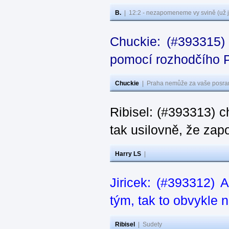
B.
|
12:2 - nezapomeneme vy svině (už j
Chuckie: (#393315) 
pomocí rozhodčího P
Chuckie
|
Praha nemůže za vaše posran
Ribisel: (#393313) ch
tak usilovně, že zap
Harry LS
|
Jiricek: (#393312) 
tým, tak to obvykle n
Ribisel
|
Sudety