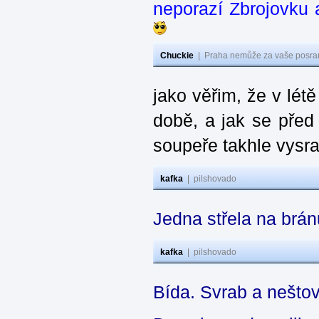
neporazí Zbrojovku 
Chuckie
|
Praha nemůže za vaše posran
jako věřim, že v létě
době, a jak se před
soupeře takhle vysra
kafka
|
pilshovado
Jedna střela na brá
kafka
|
pilshovado
Bída. Svrab a neštov