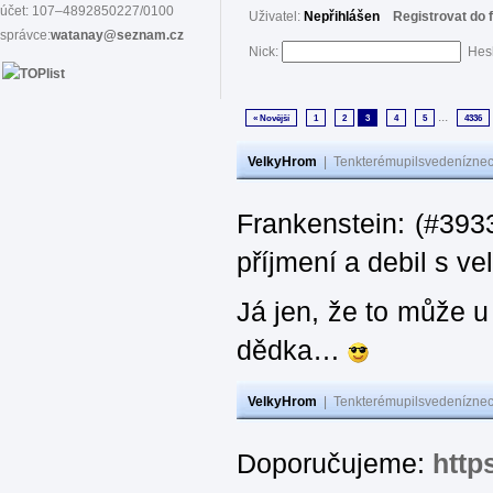
účet: 107–4892850227/0100
Uživatel:
Nepřihlášen
Registrovat do 
správce:
watanay@seznam.cz
Nick:
Hes
...
« Novější
1
2
3
4
5
4336
VelkyHrom
|
Tenkterémupilsvedeníznech
Frankenstein: (#393
příjmení a debil s 
Já jen, že to může u
dědka…
VelkyHrom
|
Tenkterémupilsvedeníznech
Doporučujeme:
http