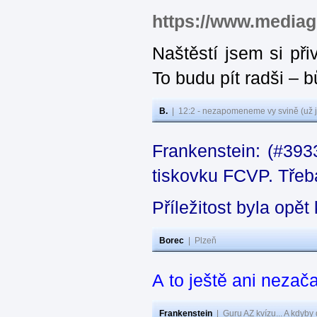
https://www.media
Naštěstí jsem si při
To budu pít radši – 
B.
|
12:2 - nezapomeneme vy svině (už j
Frankenstein: (#393
tiskovku FCVP. Třeba
Příležitost byla opě
Borec
|
Plzeň
A to ještě ani nezača
Frankenstein
|
Guru AZ kvízu... A kdyby