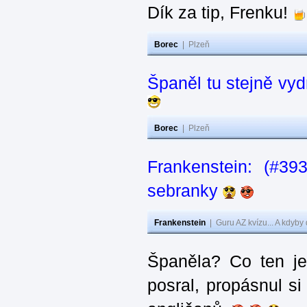
Dík za tip, Frenku!
Borec
|
Plzeň
Španěl tu stejně vydr
Borec
|
Plzeň
Frankenstein: (#3
sebranky
Frankenstein
|
Guru AZ kvízu... A kdyby
Španěla? Co ten j
posral, propásnul si