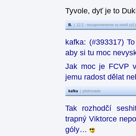
Tyvole, dyť je to Du
B.
|
12:2 - nezapomeneme vy svině (už j
kafka: (#393317) To
aby si tu moc nevys
Jak moc je FCVP v 
jemu radost dělat n
kafka
|
pilshovado
Tak rozhodčí seshi
trapný Viktorce nep
góly…