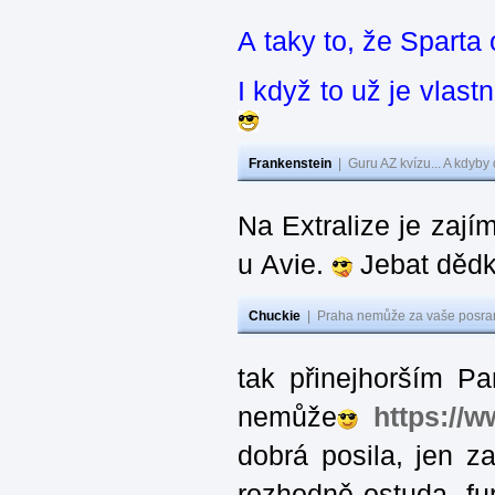
A taky to, že Sparta
I když to už je vlas
Frankenstein
|
Guru AZ kvízu... A kdyby
Na Extralize je zají
u Avie.
Jebat dědk
Chuckie
|
Praha nemůže za vaše posran
tak přinejhorším Pa
nemůže
https://
dobrá posila, jen 
rozhodně ostuda, fur