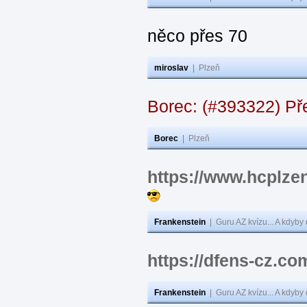
něco přes 70
miroslav
|
Plzeň
Borec: (#393322) Př
Borec
|
Plzeň
https://www.hcplzen
Frankenstein
|
Guru AZ kvízu... A kdyby
https://dfens-cz.co
Frankenstein
|
Guru AZ kvízu... A kdyby