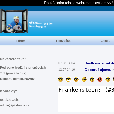
Používáním tohoto webu souhlasíte s vyž
Fórum
Tipovačka
Z tisku
Navštivte také:
Jestli máte někd
07.08 14:04
Podrobné hledání v příspěvcích
Doporučujeme:
12.07 14:16
ToS (pravidla fóra)
Kontakt, pomoc, návrhy
Kontakty:
redakce webu:
admin@pilsfanda.cz