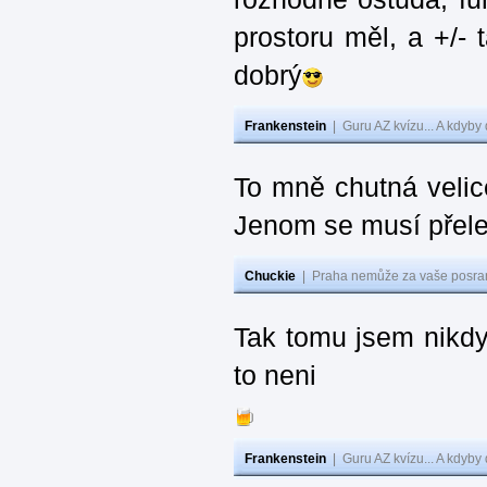
prostoru měl, a +/-
dobrý
Frankenstein
|
Guru AZ kvízu... A kdyby
To mně chutná velic
Jenom se musí přelej
Chuckie
|
Praha nemůže za vaše posran
Tak tomu jsem nikdy
to neni
Frankenstein
|
Guru AZ kvízu... A kdyby