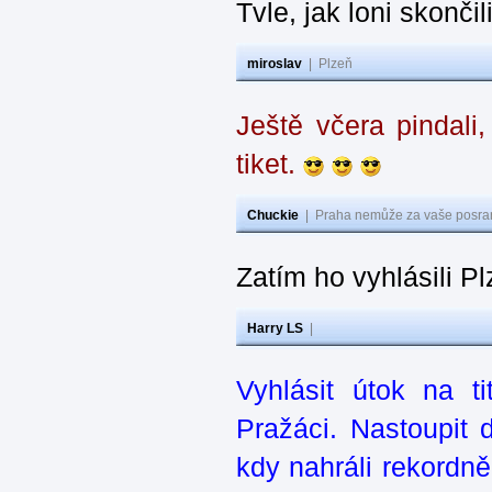
Tvle, jak loni skonči
miroslav
|
Plzeň
Ještě včera pindal
tiket.
Chuckie
|
Praha nemůže za vaše posran
Zatím ho vyhlásili P
Harry LS
|
Vyhlásit útok na t
Pražáci. Nastoupit
kdy nahráli rekordn