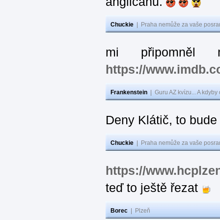
angličanů.
Chuckie
|
Praha nemůže za vaše posran
mi připomněl 
https://www.imdb.
Frankenstein
|
Guru AZ kvízu... A kdyby
Deny Klátič, to bude
Chuckie
|
Praha nemůže za vaše posran
https://www.hcplzen
teď to ještě řezat
Borec
|
Plzeň