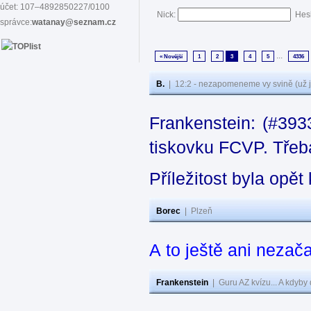
účet: 107–4892850227/0100
Nick:
Hes
správce:
watanay@seznam.cz
...
« Novější
1
2
3
4
5
4336
B.
|
12:2 - nezapomeneme vy svině (už j
Frankenstein: (#393
tiskovku FCVP. Třeba
Příležitost byla opě
Borec
|
Plzeň
A to ještě ani nezača
Frankenstein
|
Guru AZ kvízu... A kdyby