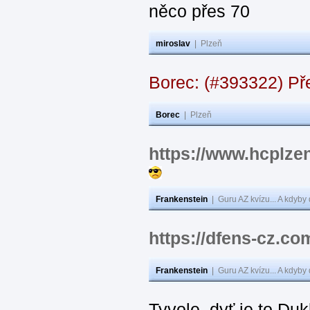
něco přes 70
miroslav
|
Plzeň
Borec: (#393322) Př
Borec
|
Plzeň
https://www.hcplzen
Frankenstein
|
Guru AZ kvízu... A kdyby
https://dfens-cz.co
Frankenstein
|
Guru AZ kvízu... A kdyby
Tyvole, dyť je to Du