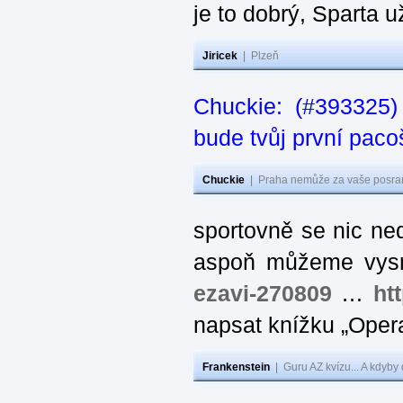
je to dobrý, Sparta už
Jiricek
|
Plzeň
Chuckie: (#393325)
bude tvůj první paco
Chuckie
|
Praha nemůže za vaše posran
sportovně se nic ned
aspoň můžeme vysm
ezavi-270809
…
htt
napsat knížku „Oper
Frankenstein
|
Guru AZ kvízu... A kdyby