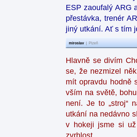
ESP zaoufalý ARG a 
přestávka, trenér AR
jiný utkání. Ať s tím 
miroslav
|
Plzeň
Hlavně se divím Cho
se, že nezmizel ně
mít opravdu hodně s
vším na světě, bohuž
není. Je to „stroj“
utkání na nedávno 
v hokeji jsme si už 
zvrhlost.