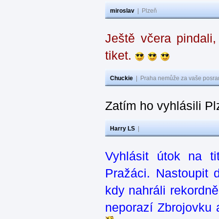
miroslav
|
Plzeň
Ještě včera pindal
tiket.
Chuckie
|
Praha nemůže za vaše posran
Zatím ho vyhlásili P
Harry LS
|
Vyhlásit útok na t
Pražáci. Nastoupit
kdy nahráli rekordn
neporazí Zbrojovku 