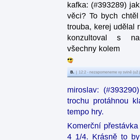
kafka: (#393289) ja
věci? To bych chtěl
trouba, kerej udělal 
konzultoval s na
všechny kolem
B.
|
12:2 - nezapomeneme vy svině (už j
miroslav: (#393290
trochu protáhnou kl
tempo hry.
Komerční přestávka v
4 1/4. Krásně to by