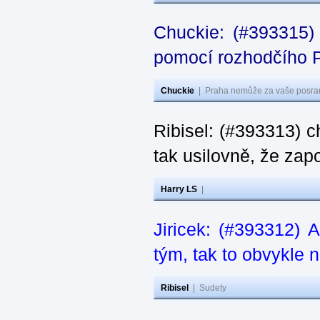
Chuckie: (#393315) 
pomocí rozhodčího P
Chuckie
|
Praha nemůže za vaše posran
Ribisel: (#393313) ch
tak usilovně, že zap
Harry LS
|
Jiricek: (#393312) 
tým, tak to obvykle n
Ribisel
|
Sudety