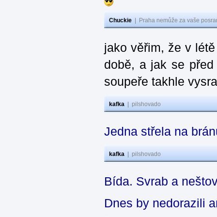
Chuckie
|
Praha nemůže za vaše posran
jako věřim, že v létě
době, a jak se před
soupeře takhle vysra
kafka
|
pilshovado
Jedna střela na brá
kafka
|
pilshovado
Bída. Svrab a neštov
Dnes by nedorazili 