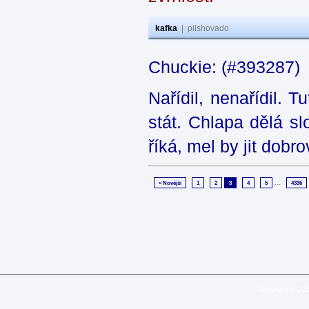
kafka
|
pilshovado
Chuckie: (#393287)
Nařídil, nenařídil. T
stát. Chlapa dělá sl
říká, mel by jit dobr
...
« Novější
1
2
3
4
5
4336
Copyright © 20