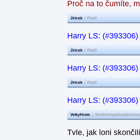
Proč na to čumíte, 
Jiricek
|
Plzeň
Harry LS: (#393306) 
Jiricek
|
Plzeň
Harry LS: (#393306) 
Jiricek
|
Plzeň
Harry LS: (#393306) 
VelkyHrom
|
Tenkterémupilsvedeníznech
Tvle, jak loni skonči