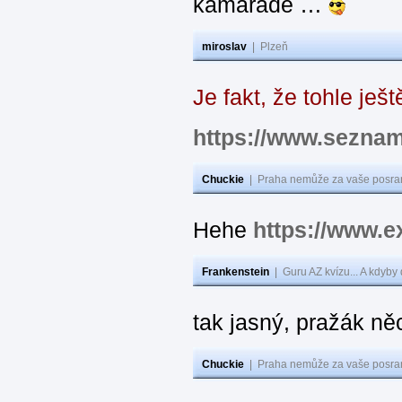
kamaráde …
miroslav
|
Plzeň
Je fakt, že tohle ještě
https://www.sezna
Chuckie
|
Praha nemůže za vaše posran
Hehe
https://www.
Frankenstein
|
Guru AZ kvízu... A kdyby
tak jasný, pražák n
Chuckie
|
Praha nemůže za vaše posran