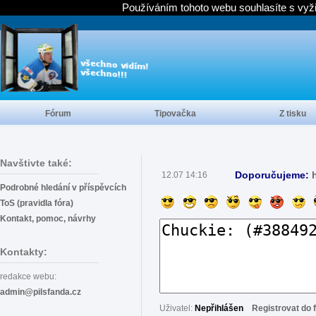
Používáním tohoto webu souhlasíte s vyž
Fórum
Tipovačka
Z tisku
Navštivte také:
Doporučujeme:
12.07 14:16
Podrobné hledání v příspěvcích
ToS (pravidla fóra)
Kontakt, pomoc, návrhy
Kontakty:
redakce webu:
admin@pilsfanda.cz
Uživatel:
Nepřihlášen
Registrovat do 