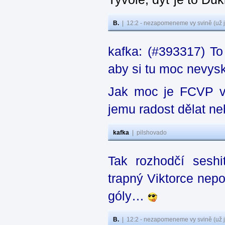
B.
|
12:2 - nezapomeneme vy svině (už j
kafka: (#393317) To
aby si tu moc nevys
Jak moc je FCVP v 
jemu radost dělat n
kafka
|
pilshovado
Tak rozhodčí seshi
trapný Viktorce nep
góly…
B.
|
12:2 - nezapomeneme vy svině (už j