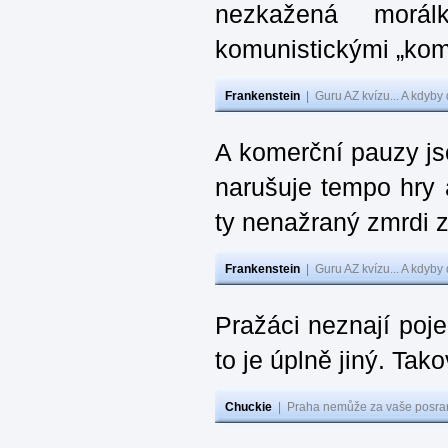
nezkažená morál
komunistickými „kom
Frankenstein
|
Guru AZ kvízu... A kdyby
A komerční pauzy js
narušuje tempo hry 
ty nenažraný zmrdi 
Frankenstein
|
Guru AZ kvízu... A kdyby
Pražáci neznají poj
to je úplně jiný. Ta
Chuckie
|
Praha nemůže za vaše posran