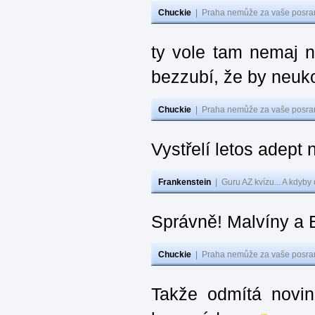
Chuckie
|
Praha nemůže za vaše posran
ty vole tam nemaj ni
bezzubí, že by neukou
Chuckie
|
Praha nemůže za vaše posran
Vystřelí letos adept 
Frankenstein
|
Guru AZ kvízu... A kdyby
Správně! Malvíny a 
Chuckie
|
Praha nemůže za vaše posran
Takže odmítá novin